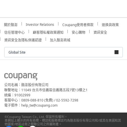
Investor Relations
關於酷澎
Coupang使用者條款
退換貨政策
信任管理中心
顧客隱私權政策通知
安心購物
資訊安全
資訊安全及隱私保護認證
加入酷澎商城
Global Site
公司名稱：酷澎股份有限公司
聯繫地址：11049 台北市信義區信義路五段7號13樓之1
統編：91002999
客服中心：0809-088-810 (免費) / 02-5592-7298
電子郵件：help_tw@coupang.com
©Coupang Taiwan Co., Ltd. 保留所有權利。
本網站上顯示的所有商標、標誌和服務標誌均為酷澎股份有限公司和/或其在美國和其
他國家/地區註冊之關聯公司之所屬財產。