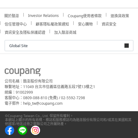
Investor Relations
關於酷澎
Coupang使用者條款
退換貨政策
信任管理中心
顧客隱私權政策通知
安心購物
資訊安全
資訊安全及隱私保護認證
加入酷澎商城
Global Site
公司名稱：酷澎股份有限公司
聯繫地址：11049 台北市信義區信義路五段7號13樓之1
統編：91002999
客服中心：0809-088-810 (免費) / 02-5592-7298
電子郵件：help_tw@coupang.com
©Coupang Taiwan Co., Ltd. 保留所有權利。
本網站上顯示的所有商標、標誌和服務標誌均為酷澎股份有限公司和/或其在美國和其
他國家/地區註冊之關聯公司之所屬財產。