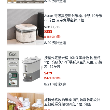
8/20
預計送達
Ascor 電吸真空密封米桶, 中號 10斤米
/ 8斤面 真空負壓密封, 1個
50
%
$1,710
$855
(
$855.00/1個
)
8/20
預計送達
按壓式定量米桶 10KG 墨綠色 附量杯,
1個, 高級灰12斤裝送米盃淘米蓋, 高級
灰, 12斤裝
$479
(
$479.00/1個
)
8/21
預計送達
旋轉分格收納米桶 密封防蟲防潮設計
五穀雜糧分類收納盒, 1個, 如圖