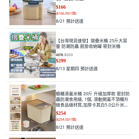
$166
(
$166.00/1個
)
8/21
預計送達
【台灣現貨速發】摺疊米桶 25斤大容
量 防潮防蟲 廚房收納罐 密封米桶
46
%
$559
$299
8/13 星期四
預計送達
櫥櫃滑蓋米桶 20斤 升級加厚款 密封防
蟲防潮食用級, 1個, 滑動開蓋不頂櫃升
級食品級材質,加厚卡其白5.0公斤米杯,
卡其白
$254
(
$254.00/1個
)
8/21
預計送達