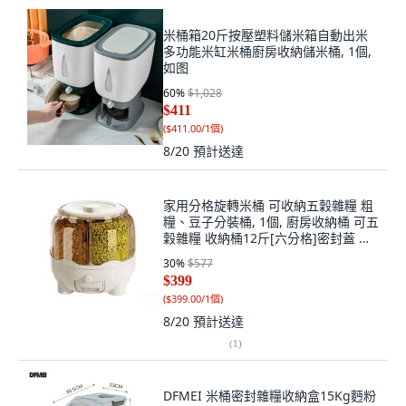
米桶箱20斤按壓塑料儲米箱自動出米
多功能米缸米桶廚房收納儲米桶, 1個,
如图
60
%
$1,028
$411
(
$411.00/1個
)
8/20
預計送達
家用分格旋轉米桶 可收納五穀雜糧 粗
糧、豆子分裝桶, 1個, 廚房收納桶 可五
穀雜糧 收納桶12斤[六分格]密封蓋 抽
屜盒, 白色 密封蓋+抽屜盒 廚房收納桶
30
%
$577
可五穀雜糧收納桶
$399
(
$399.00/1個
)
8/20
預計送達
(
1
)
DFMEI 米桶密封雜糧收納盒15Kg麪粉