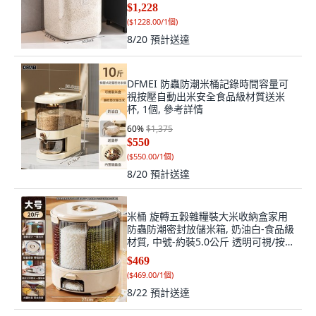
斤米
$1,228
(
$1228.00/1個
)
8/20
預計送達
DFMEI 防蟲防潮米桶記錄時間容量可
視按壓自動出米安全食品級材質送米
杯, 1個, 參考詳情
60
%
$1,375
$550
(
$550.00/1個
)
8/20
預計送達
米桶 旋轉五穀雜糧裝大米收納盒家用
防蟲防潮密封放儲米箱, 奶油白-食品級
材質, 中號-約裝5.0公斤 透明可視/按壓
出, 1個
$469
(
$469.00/1個
)
8/22
預計送達