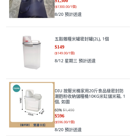
$1,300
(
$1300.00/1個
)
8/20
預計送達
五穀雜糧米罐密封罐(2L), 1個
$149
(
$149.00/1個
)
8/12 星期三
預計送達
DIU 按壓米桶家用20斤食品級密封防
潮麪粉收納儲糧桶10KG米缸儲米箱, 1
個, 如圖
60
%
$1,490
$596
(
$596.00/1個
)
8/20
預計送達