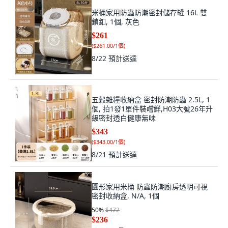
米桶家用防蟲防潮密封儲存罐 16L 雙
鎖釦, 1個, 灰色
$261
(
$261.00/1個
)
8/22
預計送達
五穀雜糧收納盒 密封防潮防蟲 2.5L, 1
個, 拍1發1單件裝嚐鮮,H03大號26年升
級密封透白健康無味
$343
(
$343.00/1個
)
8/21
預計送達
圓形家用米桶 防蟲防潮廚房透明可視
密封收納盒, N/A, 1個
50
%
$472
$236