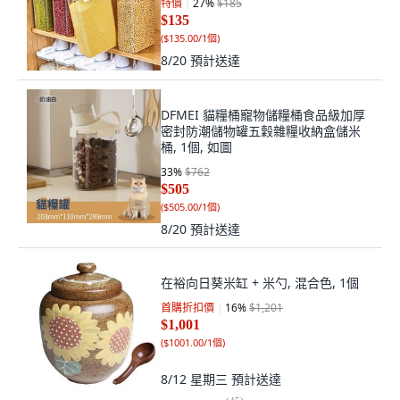
特價
27
%
$185
$135
(
$135.00/1個
)
8/20
預計送達
DFMEI 貓糧桶寵物儲糧桶食品級加厚
密封防潮儲物罐五穀雜糧收納盒儲米
桶, 1個, 如圖
33
%
$762
$505
(
$505.00/1個
)
8/20
預計送達
在裕向日葵米缸 + 米勺, 混合色, 1個
首購折扣價
16
%
$1,201
$1,001
(
$1001.00/1個
)
8/12 星期三
預計送達