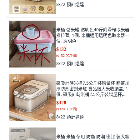
8/22
預計送達
米桶 儲米罐 透明色40斤附滑輪取米器
推拉蓋, 1個, 米桶通用透明色取米器一
個, 透明色
$132
(
$132.00/1個
)
8/22
預計送達
磁吸計時米桶7.5公斤裝贈量杯 翻蓋加
厚防潮密封米缸 食品級大米收納盒, 1
個, 磁吸計時米桶2.5公斤裝贈量杯,計
時指針防蟲料盒食品級米桶
$328
(
$328.00/1個
)
8/22
預計送達
米桶 米桶 傢用 防蟲 防潮 密封 裝大容