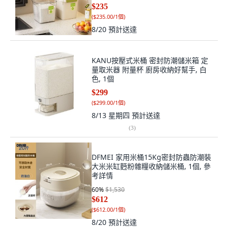
$235
(
$235.00/1個
)
8/20
預計送達
KANU按壓式米桶 密封防潮儲米箱 定
量取米器 附量杯 廚房收納好幫手, 白
色, 1個
$299
(
$299.00/1個
)
8/13 星期四
預計送達
(
3
)
DFMEI 家用米桶15Kg密封防蟲防潮裝
大米米缸麪粉雜糧收納儲米桶, 1個, 參
考詳情
60
%
$1,530
$612
(
$612.00/1個
)
8/20
預計送達