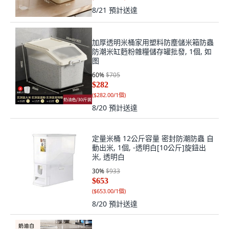
8/21
預計送達
加厚透明米桶家用塑料防塵儲米箱防蟲
防潮米缸麪粉雜糧儲存罐批發, 1個, 如
图
60
%
$705
$282
(
$282.00/1個
)
8/20
預計送達
定量米桶 12公斤容量 密封防潮防蟲 自
動出米, 1個, -透明白[10公斤]旋鈕出
米, 透明白
30
%
$933
$653
(
$653.00/1個
)
8/20
預計送達