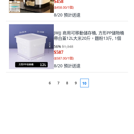
$458
(
$458.00/1個
)
8/20
預計送達
JWJJ 商用可移動儲存桶, 方形PP儲物桶
帶白蓋12L大米20斤，麵粉13斤, 1個
56
%
$1,348
$587
(
$587.00/1個
)
8/20
預計送達
6
7
8
9
10