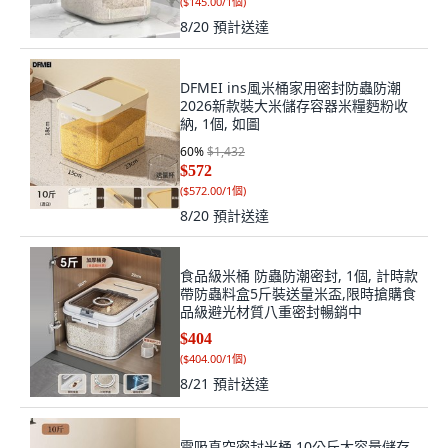
(
$145.00/1個
)
8/20
預計送達
DFMEI ins風米桶家用密封防蟲防潮
2026新款裝大米儲存容器米糧麪粉收
納, 1個, 如圖
60
%
$1,432
$572
(
$572.00/1個
)
8/20
預計送達
食品級米桶 防蟲防潮密封, 1個, 計時款
帶防蟲料盒5斤裝送量米盃,限時搶購食
品級避光材質八重密封暢銷中
$404
(
$404.00/1個
)
8/21
預計送達
電吸真空密封米桶 10公斤大容量儲存