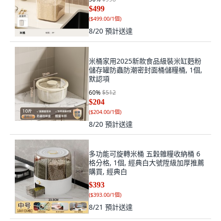
$499
(
$499.00/1個
)
8/20
預計送達
米桶家用2025新款食品級裝米缸麪粉
儲存罐防蟲防潮密封面桶儲糧桶, 1個,
默認項
60
%
$512
$204
(
$204.00/1個
)
8/20
預計送達
多功能可旋轉米桶 五穀雜糧收納桶 6
格分格, 1個, 經典白大號陞級加厚推薦
購買, 經典白
$393
(
$393.00/1個
)
8/21
預計送達