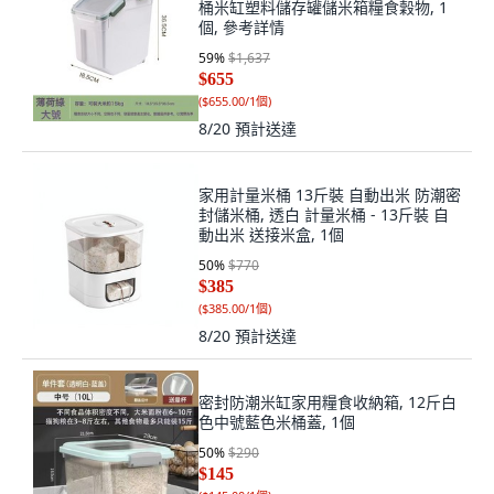
桶米缸塑料儲存罐儲米箱糧食穀物, 1
個, 參考詳情
59
%
$1,637
$655
(
$655.00/1個
)
8/20
預計送達
家用計量米桶 13斤裝 自動出米 防潮密
封儲米桶, 透白 計量米桶 - 13斤裝 自
動出米 送接米盒, 1個
50
%
$770
$385
(
$385.00/1個
)
8/20
預計送達
密封防潮米缸家用糧食收納箱, 12斤白
色中號藍色米桶蓋, 1個
50
%
$290
$145