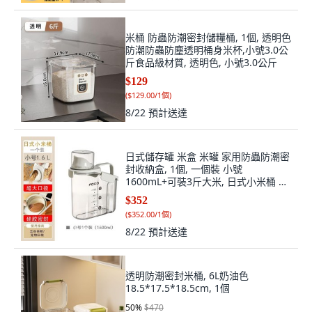
米桶 防蟲防潮密封儲糧桶, 1個, 透明色
防潮防蟲防塵透明桶身米杯,小號3.0公
斤食品級材質, 透明色, 小號3.0公斤
$129
(
$129.00/1個
)
8/22
預計送達
日式儲存罐 米盒 米罐 家用防蟲防潮密
封收納盒, 1個, 一個裝 小號
1600mL+可裝3斤大米, 日式小米桶 齣
口日本原裝尾貨處理
$352
(
$352.00/1個
)
8/22
預計送達
透明防潮密封米桶, 6L奶油色
18.5*17.5*18.5cm, 1個
50
%
$470