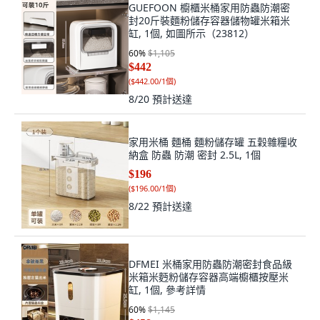
GUEFOON 櫥櫃米桶家用防蟲防潮密
封20斤裝麵粉儲存容器儲物罐米箱米
缸, 1個, 如圖所示（23812）
60
%
$1,105
$442
(
$442.00/1個
)
8/20
預計送達
家用米桶 麵桶 麵粉儲存罐 五穀雜糧收
納盒 防蟲 防潮 密封 2.5L, 1個
$196
(
$196.00/1個
)
8/22
預計送達
DFMEI 米桶家用防蟲防潮密封食品級
米箱米麪粉儲存容器高端櫥櫃按壓米
缸, 1個, 參考詳情
60
%
$1,145