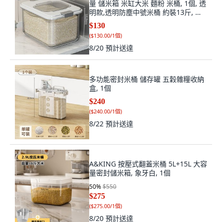
量 儲米箱 米缸大米 麵粉 米桶, 1個, 透
明款,透明防塵中號米桶 約裝13斤, 透
明
$130
(
$130.00/1個
)
8/20
預計送達
多功能密封米桶 儲存罐 五穀雜糧收納
盒, 1個
$240
(
$240.00/1個
)
8/22
預計送達
A&KING 按壓式翻蓋米桶 5L+15L 大容
量密封儲米箱, 象牙白, 1個
50
%
$550
$275
(
$275.00/1個
)
8/20
預計送達