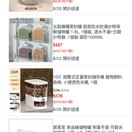
(
$236.00/1個
)
8/20
預計送達
五穀雜糧密封罐 廚房防水防潮計時保
鮮儲物罐 1.8L, 1個裝, 滴水不漏+日期
計時器 ,1個裝 圓形1000ML
$167
(
$167.00/1個
)
8/22
預計送達
10斤 按壓式定量密封儲存桶 寵物飼料
收納, 小號透色米桶, 1個
50
%
$740
$370
(
$370.00/1個
)
8/20
預計送達
居家家 食品級儲物罐 附蓋手提 可裝米