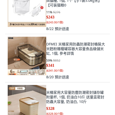
與貓糧, 1個, 1个【手1装5.0kg米】
【可装猫粮0
11
%
$276
$243
(
$243.00/1個
)
8/22
預計送達
DFMEI 米桶家用防蟲防潮密封桶裝大
米麪粉雜糧罐容器大容量食品級儲米
缸, 1個, 參考詳情
59
%
$852
$341
(
$341.00/1個
)
8/20
預計送達
米桶家用大容量防塵防潮密封儲存罐
附量杯, 1個, 奶油白10斤 送量盃密封
防蟲大容量, 奶油白, 10斤
$328
(
$328.00/1個
)