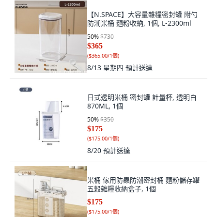
【N.SPACE】大容量雜糧密封罐 附勺
防潮米桶 麵粉收納, 1個, L-2300ml
50
%
$730
$365
(
$365.00/1個
)
8/13 星期四
預計送達
日式透明米桶 密封罐 計量杯, 透明白
870ML, 1個
50
%
$350
$175
(
$175.00/1個
)
8/20
預計送達
米桶 傢用防蟲防潮密封桶 麵粉儲存罐
五穀雜糧收納盒子, 1個
$175
(
$175.00/1個
)