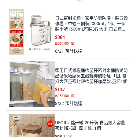
(
45
)
日式密封米桶，家用防蟲防潮，裝五穀
雜糧，中號三個裝2000mL, 1個, 一個
裝小號1600mL可裝3斤大米,日式桶齣
口日本尾貨處理
$364
(
$364.00/1個
)
8/21
預計送達
家用日式雜糧桶帶量杯密封米桶防潮防
蟲儲米箱廚房五穀雜糧儲物罐, 1個, 雙
扣大容量密封罐帶量杯加厚款,量杯1個
$137
(
$137.00/1個
)
8/22
預計送達
UFORU 儲米罐 20斤裝 食品級大容量
密封儲米罐, 摩卡棕, 1個
50
%
$998