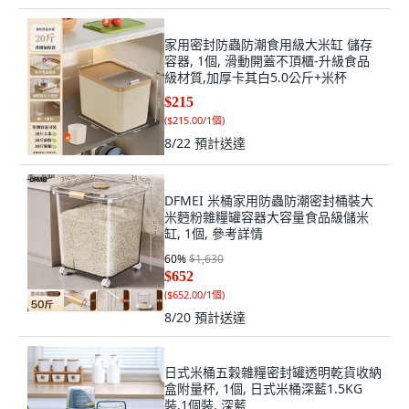
家用密封防蟲防潮食用級大米缸 儲存
容器, 1個, 滑動開蓋不頂櫃-升級食品
級材質,加厚卡其白5.0公斤+米杯
$215
(
$215.00/1個
)
8/22
預計送達
DFMEI 米桶家用防蟲防潮密封桶裝大
米麪粉雜糧罐容器大容量食品級儲米
缸, 1個, 參考詳情
60
%
$1,630
$652
(
$652.00/1個
)
8/20
預計送達
日式米桶五穀雜糧密封罐透明乾貨收納
盒附量杯, 1個, 日式米桶深藍1.5KG
裝,1個裝, 深藍