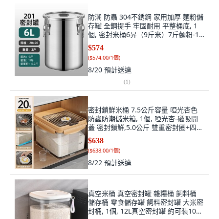
防潮 防蟲 304不銹鋼 家用加厚 麵粉儲
存罐 全鋼提手 牢固耐用 平整桶底, 1
個, 密封米桶6昇（9斤米）7斤麵粉-11
斤油
$574
(
$574.00/1個
)
8/20
預計送達
(
1
)
密封鎖鮮米桶 7.5公斤容量 啞光杏色
防蟲防潮儲米箱, 1個, 啞光杏-磁吸開
蓋 密封鎖鮮,5.0公斤 雙重密封圈+四重
卡扣 送米杯, 啞光杏色, 5.0公斤
$638
(
$638.00/1個
)
8/22
預計送達
真空米桶 真空密封罐 雜糧桶 飼料桶
儲存桶 零食儲存罐 飼料密封罐 大米密
封桶, 1個, 12L真空密封罐 約可裝10公