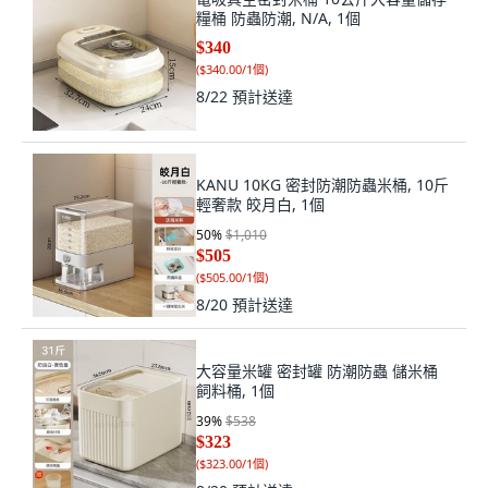
糧桶 防蟲防潮, N/A, 1個
$340
(
$340.00/1個
)
8/22
預計送達
KANU 10KG 密封防潮防蟲米桶, 10斤
輕奢款 皎月白, 1個
50
%
$1,010
$505
(
$505.00/1個
)
8/20
預計送達
大容量米罐 密封罐 防潮防蟲 儲米桶
飼料桶, 1個
39
%
$538
$323
(
$323.00/1個
)