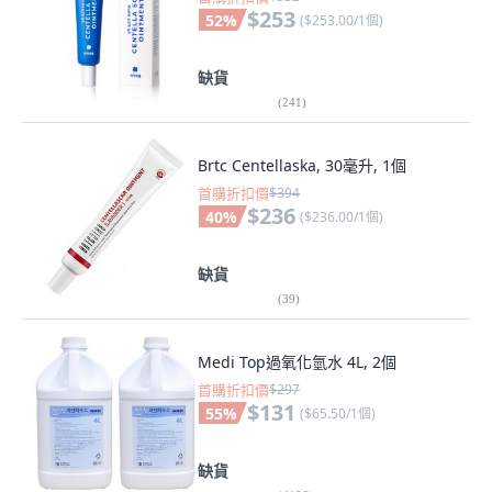
$253
52
%
(
$253.00/1個
)
缺貨
(
241
)
Brtc Centellaska, 30毫升, 1個
首購折扣價
$394
$236
40
%
(
$236.00/1個
)
缺貨
(
39
)
Medi Top過氧化氫水 4L, 2個
首購折扣價
$297
$131
55
%
(
$65.50/1個
)
缺貨