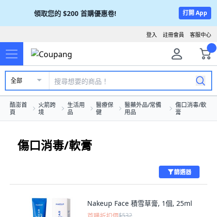
領取您的
$200
首購優惠卷!
打開 App
登入
註冊會員
客服中心
全部
酷澎首
火箭跨
生活用
醫療保
醫藥外品/常備
傷口消毒/軟
頁
境
品
健
用品
膏
傷口消毒/軟膏
篩選器
Nakeup Face 積雪草膏, 1個, 25ml
首購折扣價
$532