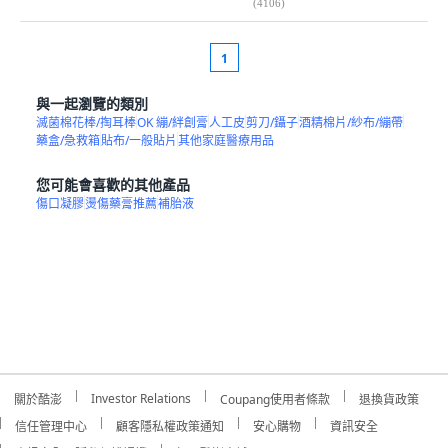
(
4106
)
1
與一起瀏覽的類別
滅菌棉花棒/掏耳棒
OK 繃/絆創膏
人工皮
剪刀/鑷子
酒精棉片/紗布/繃帶
藥盒/急救箱
貼布/一般貼片
其他家庭醫療用品
您可能會喜歡的其他產品
傷口凝膠
燙傷藥膏推薦
補胎液
Investor Relations
關於酷澎
Coupang使用者條款
退換貨政策
信任管理中心
顧客隱私權政策通知
安心購物
資訊安全