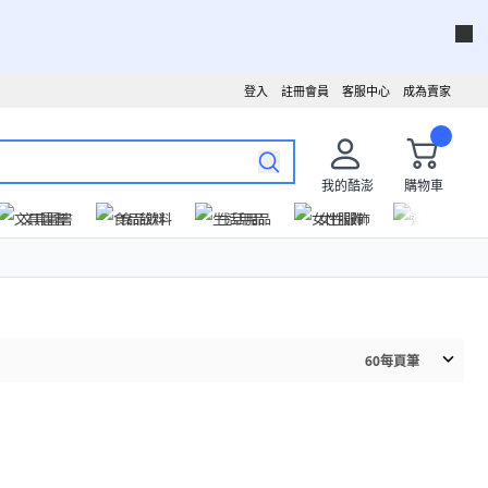
登入
註冊會員
客服中心
成為賣家
我的酷澎
購物車
文具圖書
食品飲料
生活用品
女性服飾
運動戶外
60
每頁筆