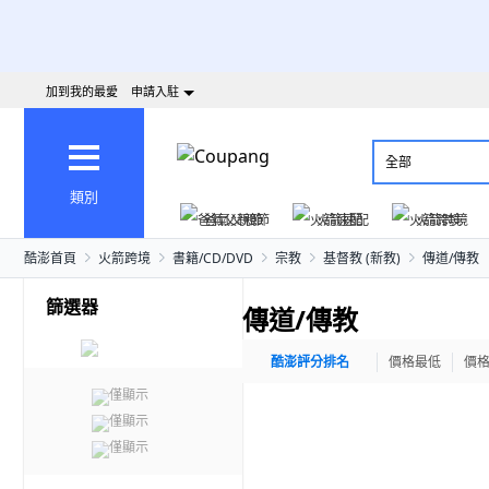
加到我的最愛
申請入駐
全部
類別
爸氣父親節
火箭速配
火箭跨境
酷澎首頁
火箭跨境
書籍/CD/DVD
宗教
基督教 (新教)
傳道/傳教
篩選器
傳道/傳教
酷澎評分排名
價格最低
價
僅顯示
僅顯示
僅顯示