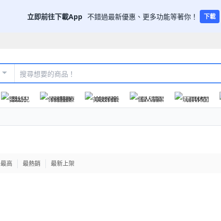
立即前往下載App
不錯過最新優惠、更多功能等著你！
下載
嬰幼兒
保健醫療
美妝保養
個人清潔
玩具休閒
格最高
最熱銷
最新上架