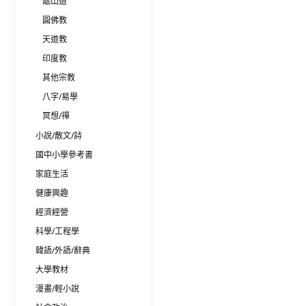
甑山道
圓佛教
天道教
印度教
其他宗教
八字/易學
冥想/禪
小說/散文/詩
國中小學參考書
家庭生活
健康興趣
經濟經營
科學/工程學
韓語/外語/辭典
大學教材
漫畫/輕小說