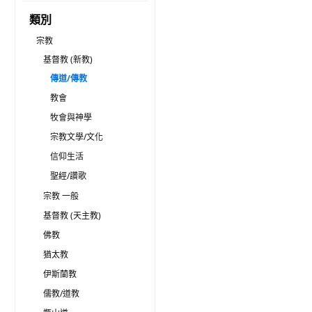
類別
宗教
基督教 (新教)
傳道/傳教
教會
牧會與神學
宗教文學/文化
信仰生活
聖經/讚歌
宗教 一般
基督教 (天主教)
佛教
猶太教
伊斯蘭教
儒教/道教