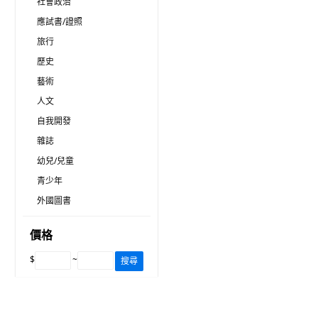
社會政治
應試書/證照
旅行
歷史
藝術
人文
自我開發
雜誌
幼兒/兒童
青少年
外國圖書
價格
$
~
搜尋