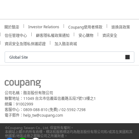
Investor Relations
關於酷澎
Coupang使用者條款
退換貨政策
信任管理中心
顧客隱私權政策通知
安心購物
資訊安全
資訊安全及隱私保護認證
加入酷澎商城
Global Site
公司名稱：酷澎股份有限公司
聯繫地址：11049 台北市信義區信義路五段7號13樓之1
統編：91002999
客服中心：0809-088-810 (免費) / 02-5592-7298
電子郵件：help_tw@coupang.com
©Coupang Taiwan Co., Ltd. 保留所有權利。
本網站上顯示的所有商標、標誌和服務標誌均為酷澎股份有限公司和/或其在美國和其
他國家/地區註冊之關聯公司之所屬財產。