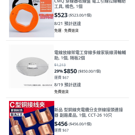
CMQ 穿線器收線盤 電工引線拉線輔助
工具, 橘色, 1個
$523
(
$523.00/1個
)
8/21
預計送達
免運 ∙ 免費退貨
電線放線架電工穿線多線家裝線滑輪輔
助, 1個, 隔板2個
$1,213
$850
29
%
(
$850.00/1個
)
運費 $67
8/19
預計送達
免費退貨
新品 型銅線夾電纜分支併線接頭連接
器 副廠產品, 1個, CCT-26 10只
$456
(
$456.00/1個
)
運費 $67