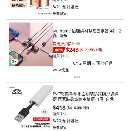
8/21
預計送達
免費退貨
Jyulhome 磁吸線材整理固定器 4孔, 2
個, 黑色
首購折扣價
$406
$243
40
%
(
$121.50/1個
)
運費 $195
8/12 星期三
預計送達
WOW免運
(
50
)
PVC軟質線槽 地面明裝防踩隱形遮線
槽 居家裝飾電線走線槽, 1個, 白色
$418
(
$418.00/1個
)
運費 $67
8/20
預計送達
免費退貨