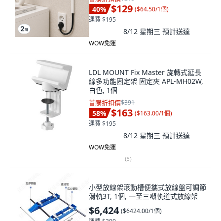
$129
40
%
(
$64.50/1個
)
運費 $195
8/12 星期三
預計送達
WOW免運
LDL MOUNT Fix Master 旋轉式延長
線多功能固定架 固定夾 APL-MH02W,
白色, 1個
首購折扣價
$391
$163
58
%
(
$163.00/1個
)
運費 $195
8/12 星期三
預計送達
WOW免運
(
5
)
小型放線架滾動槽便攜式放線盤可調節
滑軌3T, 1個, 一至三噸軌道式放線架
$6,424
(
$6424.00/1個
)