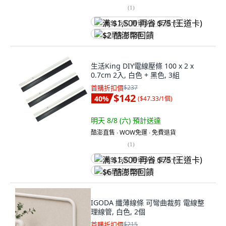
(
1
)
满 $1,500 再省 $75 (王道卡)
$2 酷澎幣回饋
生活King DIY電線壓條 100 x 2 x
0.7cm 2入, 白色 + 黑色, 3組
首購折扣價
$237
$142
40
%
(
$47.33/1個
)
明天 8/8 (六)
預計送達
酷澎直售 ∙ WOW免運 ∙ 免費退貨
(
1
)
满 $1,500 再省 $75 (王道卡)
$6 酷澎幣回饋
IGODA 纖薄線條 可彎曲裁剪 電線整
理線管, 白色, 2個
首購折扣價
$215