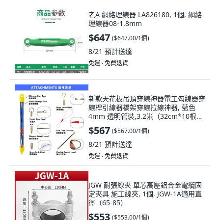
老A 網絡理線器 LA826180, 1個, 網絡
理線器08-1.8mm
$647
(
$647.00/1個
)
8/21
預計送達
免運 ∙ 免費退貨
新款天花板吊頂穿線神器電工勾線器穿
線桿引線器橋架穿線拉線神器, 藍色
4mm 透明管裝,3.2米（32cm*10根）,
1個
$567
(
$567.00/1個
)
8/21
預計送達
免運 ∙ 免費退貨
JGW 耐張線夾 單芯高壓鋁合金電纜固
定夾具 施工線夾, 1個, JGW-1A適用直
徑（65-85）
$553
(
$553.00/1個
)