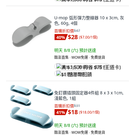
U-mop 弧形彈力整線器 10 x 3cm, 灰
色, 60g, 4個
首購折扣價
$47
$28
40
%
(
$7.00/1個
)
明天 8/8 (六)
預計送達
酷澎直售 ∙ WOW免運 ∙ 免費退貨
满 $1,500 再省 $75 (王道卡)
$1 酷澎幣回饋
免釘鑽插頭固定器4件組 8 x 3 x 1cm,
淺藍色, 1組
首購折扣價
$31
$18
41
%
(
$18.00/1個
)
明天 8/8 (六)
預計送達
酷澎直售 ∙ WOW免運 ∙ 免費退貨