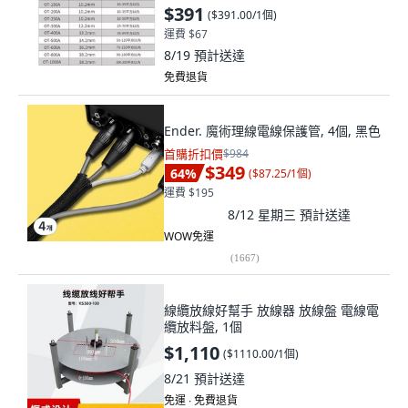
$391
(
$391.00/1個
)
運費 $67
8/19
預計送達
免費退貨
Ender. 魔術理線電線保護管, 4個, 黑色
首購折扣價
$984
$349
64
%
(
$87.25/1個
)
運費 $195
8/12 星期三
預計送達
WOW免運
(
1667
)
線纜放線好幫手 放線器 放線盤 電線電
纜放料盤, 1個
$1,110
(
$1110.00/1個
)
8/21
預計送達
免運 ∙ 免費退貨