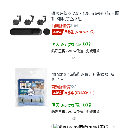
磁吸理線器 7.5 x 1.9cm 底座 2個 + 圓
扣 3個, 黑色, 3組
首購折扣價
$104
$62
40
%
(
$20.67/1個
)
明天 8/8 (六)
預計送達
酷澎直售 ∙ WOW免運 ∙ 免費退貨
(
8
)
minono 米諾諾 矽膠五孔集線器, 灰
色, 1入
首購折扣價
$57
$34
40
%
(
$34.00/1個
)
明天 8/8 (六)
預計送達
酷澎直售 ∙ WOW免運 ∙ 免費退貨
(
2
)
满 $1,500 再省 $75 (王道卡)