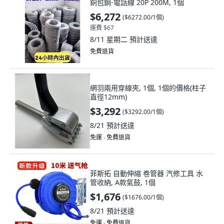
銅包鋼-電話線 20P 200M, 1個
$6,272
(
$6272.00/1個
)
運費 $67
8/11 星期二
預計送達
免費退貨
網羽兩用穿線夾, 1個, 1個的價格(柱子
直徑12mm)
$3,292
(
$3292.00/1個
)
8/21
預計送達
免運 ∙ 免費退貨
菲斯拓 自動伸縮 卷管器 汽修工具 水
管收納, A款氣鼓, 1個
$1,676
(
$1676.00/1個
)
8/21
預計送達
免運 ∙ 免費退貨