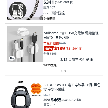
$341
(
$341.00/1個
)
運費 $67
8/20
預計送達
免費退貨
Jyulhome 3合1 USB充電線 電線整理
固定器, 白色, 6個
首購折扣價
$315
$189
40
%
(
$31.50/1個
)
運費 $195
8/12 星期三
預計送達
WOW免運
(
37
)
BILODPOWTEL 電工穿線器, 1個, 黑色
盒,空盒不帶線
$673
$465
30
%
(
$465.00/1個
)
運費 $67