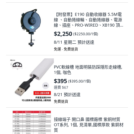
【附發票】E190 自動收線器 5.5M電
線 、自動捲線輪、自動捲線器、電源
線、插座、PRO-WIRED、XB190 頂吊
款, 1個, 黑色
$2,250
(
$2250.00/1個
)
8/11 星期二
預計送達
免運 ∙ 免費退貨
PVC軟線槽 地面明裝防踩隱形走線槽,
1個, 咖色
$395
(
$395.00/1個
)
運費 $67
8/21
預計送達
免費退貨
接線端子 開口鼻 國標廠標 紫銅材質
OT系列, 1個, 見清單,國標厚款 紫銅材
質