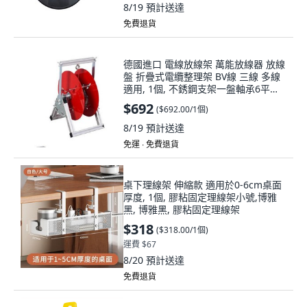
8/19
預計送達
免費退貨
德國進口 電線放線架 萬能放線器 放線
盤 折疊式電纜整理架 BV線 三線 多線
適用, 1個, 不銹鋼支架一盤軸承6平方
及以下通用
$692
(
$692.00/1個
)
8/19
預計送達
免運 ∙ 免費退貨
桌下理線架 伸縮款 適用於0-6cm桌面
厚度, 1個, 膠粘固定理線架小號,博雅
黑, 博雅黑, 膠粘固定理線架
$318
(
$318.00/1個
)
運費 $67
8/20
預計送達
免費退貨