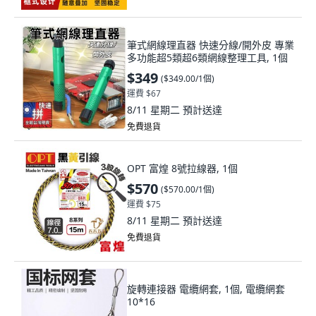
筆式網線理直器 快速分線/開外皮 專業
多功能超5類超6類網線整理工具, 1個
$349
(
$349.00/1個
)
運費 $67
8/11 星期二
預計送達
免費退貨
OPT 富煌 8號拉線器, 1個
$570
(
$570.00/1個
)
運費 $75
8/11 星期二
預計送達
免費退貨
旋轉連接器 電纜網套, 1個, 電纜網套
10*16