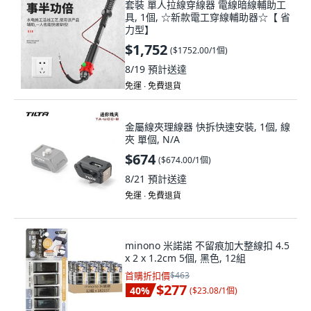
套裝 單人拉線穿線器 電線暗線輔助工
具, 1個, ☆新款電工穿線輔助器☆【 省
力型】
$1,752
(
$1752.00/1個
)
8/19
預計送達
免運 ∙ 免費退貨
金屬線夾理線器 快拆快速安裝, 1個, 線
夾 單個, N/A
$674
(
$674.00/1個
)
8/21
預計送達
免運 ∙ 免費退貨
minono 米諾諾 不留痕加大整線扣 4.5
x 2 x 1.2cm 5個, 黑色, 12組
首購折扣價
$463
$277
40
%
(
$23.08/1個
)