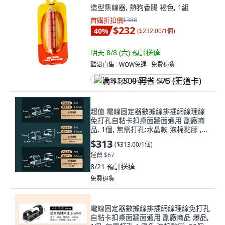
造型集線器, 熱狗香腸 褐色, 1組
首購折扣價
$388
$232
40
%
(
$232.00/1個
)
明天 8/8 (六)
預計送達
酷澎直售 ∙ WOW免運 ∙ 免費退貨
满 $1,500 再省 $75 (王道卡)
超值 電線固定器數據線排插網線理線
免打孔自粘卡扣桌面牆面通用 副廠商
品, 1個, 無需打孔:水晶款 泡棉黏膠 ,50
個小號 適用數據線/耳機線/光纖線
$313
(
$313.00/1個
)
運費 $67
8/21
預計送達
免費退貨
電線固定器數據線排插網線理線免打孔
自粘卡扣桌面牆面通用 副廠商品 爆品,