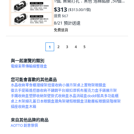
1個, 無需打孔：黑色 泡棉黏膠 ,50個
小號 適用數據線/耳機線/光纖線
$313
(
$313.00/1個
)
運費 $67
8/21
預計送達
免費退貨
2
3
4
5
1
與一起瀏覽的類別
電線束帶
傳輸線整理盒
您可能會喜歡的其他產品
水晶收納
零食櫃
理線架
扭蛋收納
小展示架
桌上置物架
眼鏡盒
復古手提箱
遙控器收納
不鏽鋼平台
線扣
厚帆布
壓克力盒
手錶展示架
手鐲收納盒
塑膠收納架
壁掛式收納盒
水晶消磁盒
doddl餐具
多功能櫃
桌上木架
線孔蓋
日本眼鏡盒
牆角架
硬殼眼鏡盒
活動層板
眼鏡袋
階梯架
插座收納盒
木箱
來自其他品牌的商品
AOTTO 創意傢俱