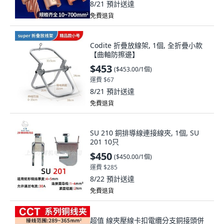
8/21
預計送達
免費退貨
Codite 折疊放線架, 1個, 全折疊小款
【曲軸防擦邊】
$453
(
$453.00/1個
)
運費 $67
8/21
預計送達
免費退貨
SU 210 銅排導線連接線夾, 1個, SU
201 10只
$450
(
$450.00/1個
)
運費 $285
8/22
預計送達
免費退貨
超值 線夾壓線卡扣電纜分支銅接頭併