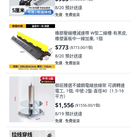
8/20
預計送達
免運 ∙ 免費退貨
橡膠壓線槽減速帶 W型二線槽-有黑皮,
橡塑蓋板中一線加重, 1個
$773
(
$773.00/1個
)
8/20
預計送達
免運 ∙ 免費退貨
御前臻選不鏽鋼電線放線架 可調轉速
電工, 1個, 中號-2盤-直徑40（1.5-16
平方）
$1,556
(
$1556.00/1個
)
8/19
預計送達
免運 ∙ 免費退貨