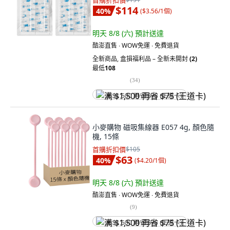
首購折扣價
$114
40
%
(
$3.56/1個
)
明天 8/8 (六)
預計送達
酷澎直售 ∙ WOW免運 ∙ 免費退貨
全新商品
,
盒損福利品 – 全新未開封
(2)
最低
108
(
34
)
满 $1,500 再省 $75 (王道卡)
小麥購物 磁吸集線器 E057 4g, 顏色隨
機, 15條
首購折扣價
$105
$63
40
%
(
$4.20/1個
)
明天 8/8 (六)
預計送達
酷澎直售 ∙ WOW免運 ∙ 免費退貨
(
9
)
满 $1,500 再省 $75 (王道卡)