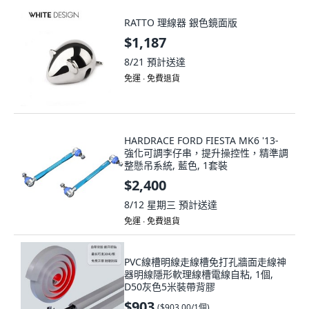
RATTO 理線器 銀色鏡面版
$1,187
8/21
預計送達
免運 ∙ 免費退貨
HARDRACE FORD FIESTA MK6 '13-
強化可調李仔串，提升操控性，精準調
整懸吊系統, 藍色, 1套裝
$2,400
8/12 星期三
預計送達
免運 ∙ 免費退貨
PVC線槽明線走線槽免打孔牆面走線神
器明線隱形軟理線槽電線自粘, 1個,
D50灰色5米裝帶背膠
$903
(
$903.00/1個
)