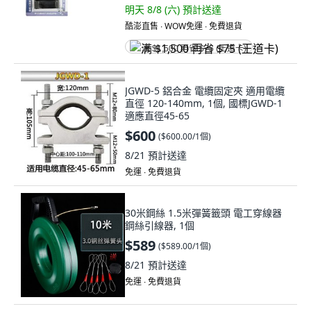
明天 8/8 (六)
預計送達
酷澎直售 ∙ WOW免運 ∙ 免費退貨
满 $1,500 再省 $75 (王道卡)
JGWD-5 鋁合金 電纜固定夾 適用電纜
直徑 120-140mm, 1個, 國標JGWD-1
適應直徑45-65
$600
(
$600.00/1個
)
8/21
預計送達
免運 ∙ 免費退貨
30米鋼絲 1.5米彈簧籤頭 電工穿線器
鋼絲引線器, 1個
$589
(
$589.00/1個
)
8/21
預計送達
免運 ∙ 免費退貨