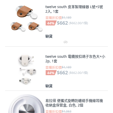
twelve south 皮革製理線器 L號+S號
2入, 1套
首購折扣價
$1,189
$662
44
%
(
$662.00/1個
)
缺貨
(
2
)
twelve south 電纜按扣鴿子灰色大+小
2p, 1套
首購折扣價
$1,189
$662
44
%
(
$662.00/1個
)
缺貨
易拉得 便攜式旋轉防纏繞手機線耳機
收納盒保管盒, 白色, 2個
首購折扣價
$1,063