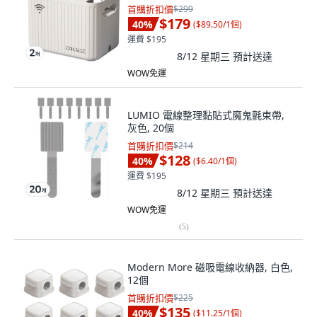
首購折扣價
$299
$179
40
%
(
$89.50/1個
)
運費 $195
8/12 星期三
預計送達
WOW免運
LUMIO 電線整理黏貼式魔鬼氈束帶,
灰色, 20個
首購折扣價
$214
$128
40
%
(
$6.40/1個
)
運費 $195
8/12 星期三
預計送達
WOW免運
(
5
)
Modern More 磁吸電線收納器, 白色,
12個
首購折扣價
$225
$135
40
%
(
$11.25/1個
)