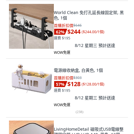
World Clean 免打孔延長線固定架, 黑
色, 1個
首購折扣價
$646
$244
62
%
(
$244.00/1個
)
運費 $195
8/12 星期三
預計送達
WOW免運
電源線收納盒, 白黃色, 1個
首購折扣價
$303
$128
57
%
(
$128.00/1個
)
運費 $195
8/12 星期三
預計送達
WOW免運
(
238
)
LivingHomeDetail 磁吸式USB電線整