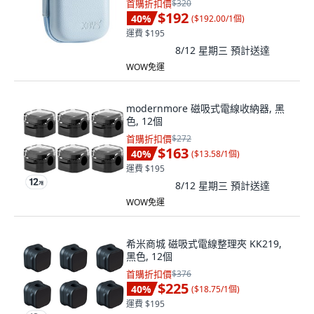
首購折扣價
$320
$192
40
%
(
$192.00/1個
)
運費 $195
8/12 星期三
預計送達
WOW免運
modernmore 磁吸式電線收納器, 黑
色, 12個
首購折扣價
$272
$163
40
%
(
$13.58/1個
)
運費 $195
8/12 星期三
預計送達
WOW免運
希米商城 磁吸式電線整理夾 KK219,
黑色, 12個
首購折扣價
$376
$225
40
%
(
$18.75/1個
)
運費 $195