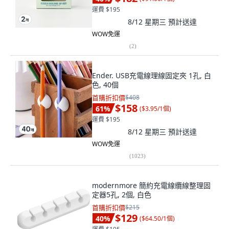
運費 $195
8/12 星期三
預計送達
WOW免運
(
2
)
Ender. USB充電線理線固定夾 1孔, 白
色, 40個
首購折扣價
$408
$158
61
%
(
$3.95/1個
)
運費 $195
8/12 星期三
預計送達
WOW免運
(
1023
)
modernmore 簡約充電線纜線整理固
定器5孔, 2個, 白色
首購折扣價
$215
$129
40
%
(
$64.50/1個
)