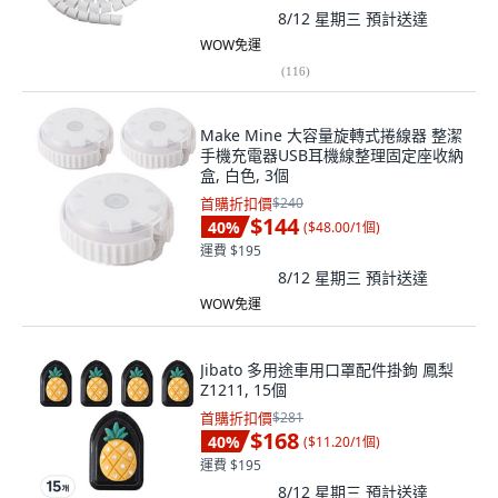
8/12 星期三
預計送達
WOW免運
(
116
)
Make Mine 大容量旋轉式捲線器 整潔
手機充電器USB耳機線整理固定座收納
盒, 白色, 3個
首購折扣價
$240
$144
40
%
(
$48.00/1個
)
運費 $195
8/12 星期三
預計送達
WOW免運
Jibato 多用途車用口罩配件掛鉤 鳳梨
Z1211, 15個
首購折扣價
$281
$168
40
%
(
$11.20/1個
)
運費 $195
8/12 星期三
預計送達