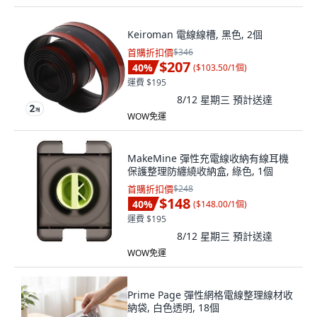
Keiroman 電線線槽, 黑色, 2個
首購折扣價
$346
$207
40
%
(
$103.50/1個
)
運費 $195
8/12 星期三
預計送達
WOW免運
MakeMine 彈性充電線收納有線耳機
保護整理防纏繞收納盒, 綠色, 1個
首購折扣價
$248
$148
40
%
(
$148.00/1個
)
運費 $195
8/12 星期三
預計送達
WOW免運
Prime Page 彈性網格電線整理線材收
納袋, 白色透明, 18個