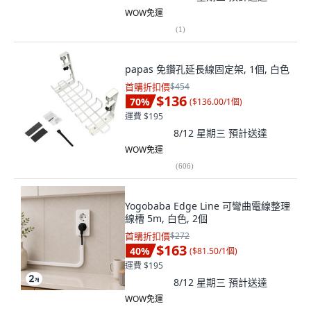
WOW免運
(
1
)
papas 免鑽孔延長線固定架, 1個, 白色
首購折扣價
$454
$136
70
%
(
$136.00/1個
)
運費 $195
8/12 星期三
預計送達
WOW免運
(
606
)
Yogobaba Edge Line 可彎曲電線整理
線槽 5m, 白色, 2個
首購折扣價
$272
$163
40
%
(
$81.50/1個
)
運費 $195
8/12 星期三
預計送達
WOW免運