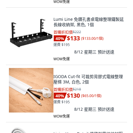
WOW免運
Lumi Line 免鑽孔書桌電線整理鐵製延
長線收納架, 黑色, 1個
首購折扣價
$222
$133
40
%
(
$133.00/1個
)
運費 $195
8/12 星期三
預計送達
WOW免運
IGODA Cut-fit 可裁剪背膠式電線整理
壓條 3M, 白色, 2個
首購折扣價
$218
$130
40
%
(
$65.00/1個
)
運費 $195
8/12 星期三
預計送達
WOW免運