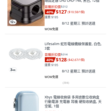
理固定器 LHD LHD-148, 黑色, 12個
首購折扣價
$212
$127
40
%
(
$10.58/1個
)
運費 $195
8/12 星期三
預計送達
WOW免運
Lifesalim 蛇形電線纜線保護套, 白色,
3套
首購折扣價
$214
$128
40
%
(
$42.67/1個
)
運費 $195
8/12 星期三
預計送達
WOW免運
(
304
)
Xbys 電線收納袋 多用途數位收納盒
行動電源 充電器 耳機 硬殼收納盒, 天
空藍, 1個