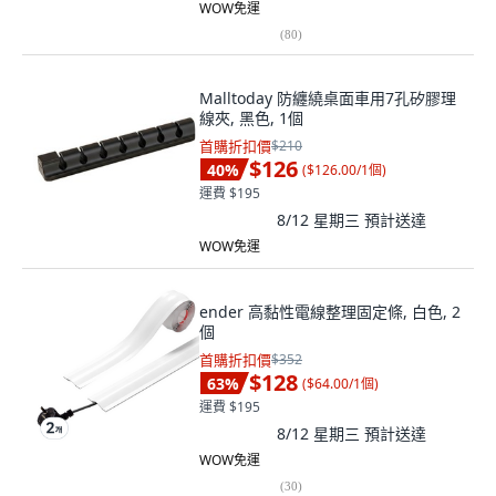
WOW免運
(
80
)
Malltoday 防纏繞桌面車用7孔矽膠理
線夾, 黑色, 1個
首購折扣價
$210
$126
40
%
(
$126.00/1個
)
運費 $195
8/12 星期三
預計送達
WOW免運
ender 高黏性電線整理固定條, 白色, 2
個
首購折扣價
$352
$128
63
%
(
$64.00/1個
)
運費 $195
8/12 星期三
預計送達
WOW免運
(
30
)