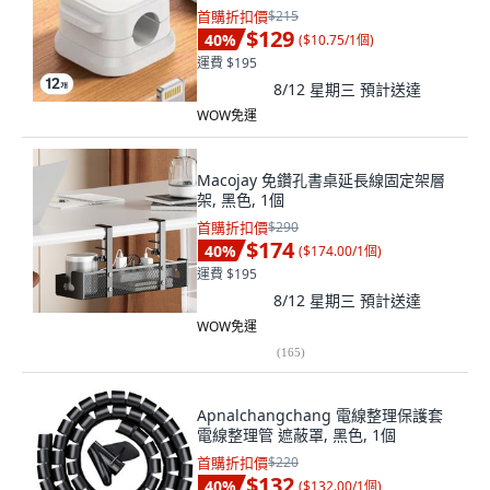
首購折扣價
$215
$129
40
%
(
$10.75/1個
)
運費 $195
8/12 星期三
預計送達
WOW免運
Macojay 免鑽孔書桌延長線固定架層
架, 黑色, 1個
首購折扣價
$290
$174
40
%
(
$174.00/1個
)
運費 $195
8/12 星期三
預計送達
WOW免運
(
165
)
Apnalchangchang 電線整理保護套
電線整理管 遮蔽罩, 黑色, 1個
首購折扣價
$220
$132
40
%
(
$132.00/1個
)