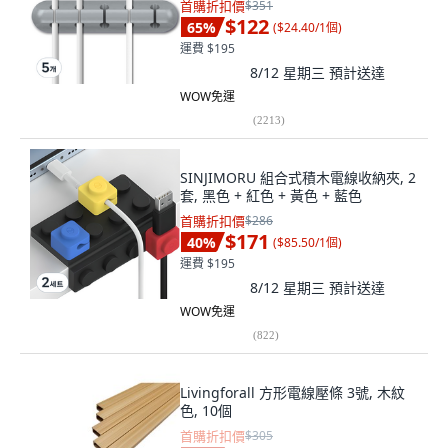
首購折扣價
$351
$122
65
%
(
$24.40/1個
)
運費 $195
8/12 星期三
預計送達
WOW免運
(
2213
)
SINJIMORU 組合式積木電線收納夾, 2
套, 黑色 + 紅色 + 黃色 + 藍色
首購折扣價
$286
$171
40
%
(
$85.50/1個
)
運費 $195
8/12 星期三
預計送達
WOW免運
(
822
)
Livingforall 方形電線壓條 3號, 木紋
色, 10個
首購折扣價
$305