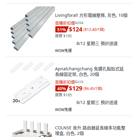
Livingforall 方形電線壓條, 灰色, 10個
首購折扣價
$258
$124
51
%
(
$12.40/1個
)
運費 $195
8/12 星期三
預計送達
WOW免運
Apnalchangchang 免鑽孔黏貼式延
長線固定架, 白色, 20個
首購折扣價
$215
$129
40
%
(
$6.45/1個
)
運費 $195
8/12 星期三
預計送達
WOW免運
COLNSE 肯升 路由器延長線多功能整
理盒, 白色, 2個