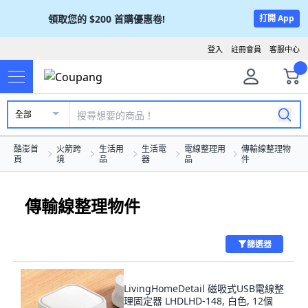
領取您的
$200
首購優惠卷!
打開 App
登入
註冊會員
客服中心
全部
酷澎首
火箭跨
生活用
生活電
電線整理用
傳輸線整理物
頁
境
品
器
品
件
傳輸線整理物件
篩選器
LivingHomeDetail 磁吸式USB電線整
理固定器 LHDLHD-148, 白色, 12個