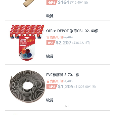
$164
46
%
(
$16.40/1個
)
缺貨
Office DEPOT 紮帶CBL-02, 60個
首購折扣價
$2,407
$2,207
8
%
(
$36.78/1個
)
缺貨
PVC橡膠管 S-70, 1個
首購折扣價
$1,405
$1,205
14
%
(
$1205.00/1個
)
缺貨
(
2
)