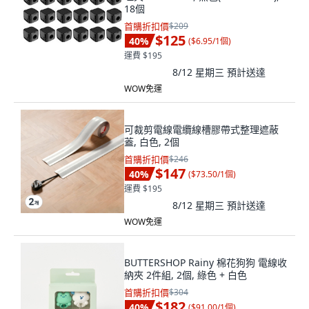
18個
首購折扣價
$209
$125
40
%
(
$6.95/1個
)
運費 $195
8/12 星期三
預計送達
WOW免運
可裁剪電線電纜線槽膠帶式整理遮蔽
蓋, 白色, 2個
首購折扣價
$246
$147
40
%
(
$73.50/1個
)
運費 $195
8/12 星期三
預計送達
WOW免運
BUTTERSHOP Rainy 棉花狗狗 電線收
納夾 2件組, 2個, 綠色 + 白色
首購折扣價
$304
$182
40
%
(
$91.00/1個
)