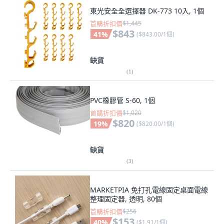
東光安全全選擇器 DK-773 10入, 1個
首購折扣價
$1,445
$843
41
%
(
$843.00/1個
)
缺貨
(
1
)
PVC橡膠管 S-60, 1個
首購折扣價
$1,020
$820
19
%
(
$820.00/1個
)
缺貨
(
3
)
MARKETPIA 免打孔電線固定桌面電線
整理固定器, 透明, 80個
首購折扣價
$256
$153
40
%
(
$1.91/1個
)