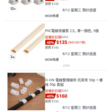
運費 $195
8/12 星期三
預計送達
WOW免運
PVC電線保護管 2入, 單一顏色, 3個
首購折扣價
$262
$135
48
%
(
$45.00/1個
)
運費 $195
8/12 星期三
預計送達
WOW免運
(
259
)
O-ON 電線整理線夾 托架夾 50p + 螺
絲 50p 套組
首購折扣價
$267
$160
40
%
運費 $195
8/12 星期三
預計送達