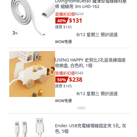
LivingHomeDetail 纖薄型電線線材壓
條 細線用 3m LHD-162
首購折扣價
$219
$131
40
%
運費 $195
8/12 星期三
預計送達
WOW免運
LIVING HAPPY 史努比2孔延長線插座
收納盒, 白色的, 1個
首購折扣價
$545
$238
56
%
運費 $195
8/12 星期三
預計送達
WOW免運
(
302
)
Ender. USB充電線理線固定夾 5孔, 灰
色, 5個