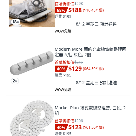
首購折扣價
$598
$188
68
%
(
$10.45/1個
)
運費 $195
8/12 星期三
預計送達
WOW免運
Modern More 簡約充電線電線整理固
定器 5孔, 灰色, 2個
首購折扣價
$215
$129
40
%
(
$64.50/1個
)
運費 $195
8/12 星期三
預計送達
WOW免運
Market Plan 捲式電線整理套, 白色, 2
組
首購折扣價
$206
$123
40
%
(
$61.50/1個
)
運費 $195