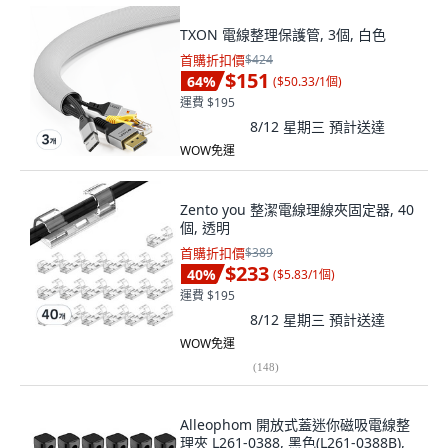
TXON 電線整理保護管, 3個, 白色
首購折扣價
$424
$151
64
%
(
$50.33/1個
)
運費 $195
8/12 星期三
預計送達
WOW免運
Zento you 整潔電線理線夾固定器, 40
個, 透明
首購折扣價
$389
$233
40
%
(
$5.83/1個
)
運費 $195
8/12 星期三
預計送達
WOW免運
(
148
)
Alleophom 開放式蓋迷你磁吸電線整
理夾 L261-0388, 黑色(L261-0388B),