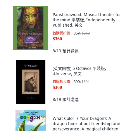
Pansflorawood: Musical theater for
the mind 平裝版, Independently
Published, 英文
首購折扣價
35
%
$560
$360
8/19
預計送達
(英文圖書) 5 Octavos 平裝版,
iUniverse, 英文
首購折扣價
39
%
$591
$360
8/19
預計送達
What Color is Your Dragon?: A
dragon book about friendship and
perseverance. A magical children's