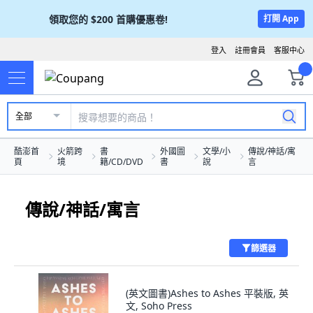
領取您的
$200
首購優惠卷!
打開 App
登入
註冊會員
客服中心
全部
酷澎首
火箭跨
書
外國圖
文學/小
傳說/神話/寓
頁
境
籍/CD/DVD
書
說
言
傳說/神話/寓言
篩選器
(英文圖書)Ashes to Ashes 平裝版, 英
文, Soho Press