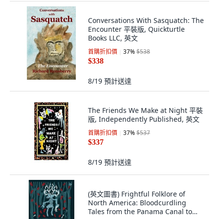
Conversations With Sasquatch: The
Encounter 平裝版, Quickturtle
Books LLC, 英文
首購折扣價
37
%
$538
$338
8/19
預計送達
The Friends We Make at Night 平裝
版, Independently Published, 英文
首購折扣價
37
%
$537
$337
8/19
預計送達
(英文圖書) Frightful Folklore of
North America: Bloodcurdling
Tales from the Panama Canal to