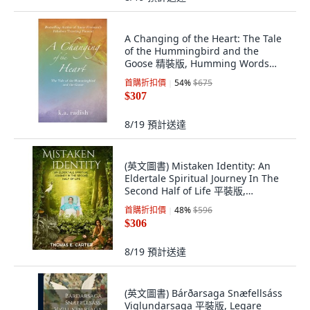
A Changing of the Heart: The Tale
of the Hummingbird and the
Goose 精裝版, Humming Words
Books, 英文
首購折扣價
54
%
$675
$307
8/19
預計送達
(英文圖書) Mistaken Identity: An
Eldertale Spiritual Journey In The
Second Half of Life 平裝版,
Independently Published, 英文
首購折扣價
48
%
$596
$306
8/19
預計送達
(英文圖書) Bárðarsaga Snæfellsáss
Viglundarsaga 平裝版, Legare