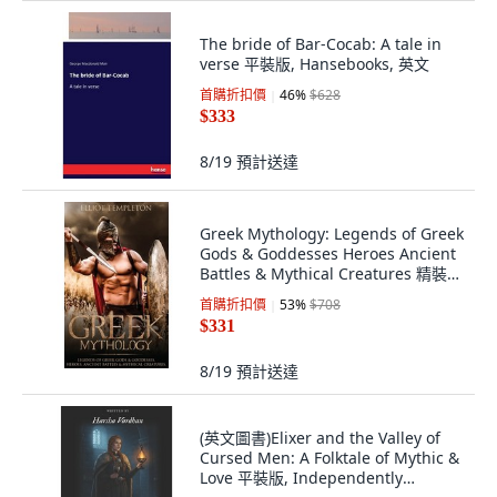
The bride of Bar-Cocab: A tale in
verse 平裝版, Hansebooks, 英文
首購折扣價
46
%
$628
$333
8/19
預計送達
Greek Mythology: Legends of Greek
Gods & Goddesses Heroes Ancient
Battles & Mythical Creatures 精裝
版, Cascade Publishing, 英文
首購折扣價
53
%
$708
$331
8/19
預計送達
(英文圖書)Elixer and the Valley of
Cursed Men: A Folktale of Mythic &
Love 平裝版, Independently