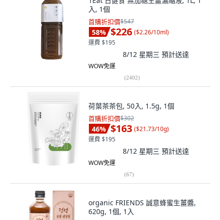
1Eat 日健食 無加糖生薑濃縮液, 1L, 1
入, 1個
首購折扣價
$547
$226
58
%
(
$2.26/10ml
)
運費 $195
8/12 星期三
預計送達
WOW免運
(
2402
)
荷葉茶茶包, 50入, 1.5g, 1個
首購折扣價
$302
$163
46
%
(
$21.73/10g
)
運費 $195
8/12 星期三
預計送達
WOW免運
(
67
)
organic FRIENDS 誠意蜂蜜生薑醬,
620g, 1個, 1入