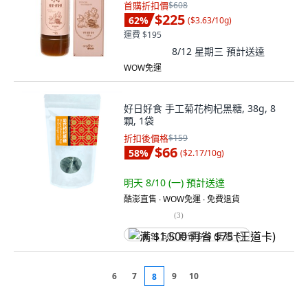
首購折扣價
$608
$225
62
%
(
$3.63/10g
)
運費 $195
8/12 星期三
預計送達
WOW免運
好日好食 手工菊花枸杞黑糖, 38g, 8
顆, 1袋
折扣後價格
$159
$66
58
%
(
$2.17/10g
)
明天 8/10 (一)
預計送達
酷澎直售 ∙ WOW免運 ∙ 免費退貨
(
3
)
满 $1,500 再省 $75 (王道卡)
6
7
9
10
8