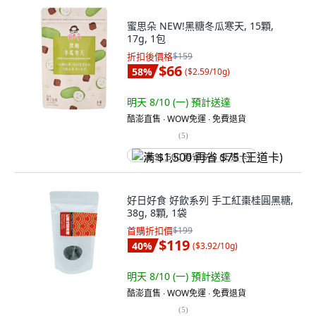
蜜思朵 NEW!黑糖冬瓜寒天, 15顆,
17g, 1包
折扣後價格
$159
$66
58
%
(
$2.59/10g
)
明天 8/10 (一)
預計送達
酷澎直售 ∙ WOW免運 ∙ 免費退貨
(
5
)
满 $1,500 再省 $75 (王道卡)
好日好食 好飲系列 手工紅棗桂圓黑糖,
38g, 8顆, 1袋
首購折扣價
$199
$119
40
%
(
$3.92/10g
)
明天 8/10 (一)
預計送達
酷澎直售 ∙ WOW免運 ∙ 免費退貨
(
5
)