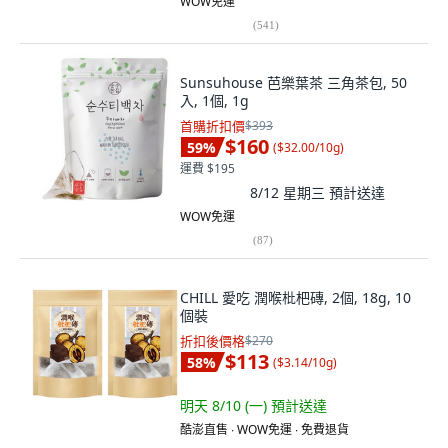
WOW免運
(
541
)
Sunsuhouse 芭樂葉茶 三角茶包, 50
入, 1個, 1g
首購折扣價
$393
$160
59
%
(
$32.00/10g
)
運費 $195
8/12 星期三
預計送達
WOW免運
(
87
)
CHILL 愛吃 潤喉枇杷磚, 2個, 18g, 10
個裝
折扣後價格
$270
$113
58
%
(
$3.14/10g
)
明天 8/10 (一)
預計送達
酷澎直售 ∙ WOW免運 ∙ 免費退貨