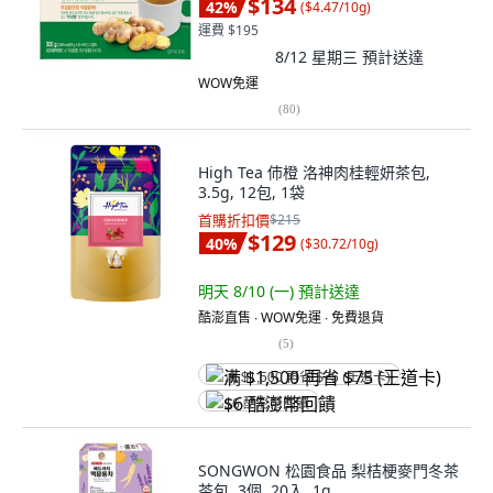
$134
42
%
(
$4.47/10g
)
運費 $195
8/12 星期三
預計送達
WOW免運
(
80
)
High Tea 伂橙 洛神肉桂輕妍茶包,
3.5g, 12包, 1袋
首購折扣價
$215
$129
40
%
(
$30.72/10g
)
明天 8/10 (一)
預計送達
酷澎直售 ∙ WOW免運 ∙ 免費退貨
(
5
)
满 $1,500 再省 $75 (王道卡)
$6 酷澎幣回饋
SONGWON 松園食品 梨桔梗麥門冬茶
茶包, 3個, 20入, 1g