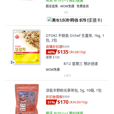
明天 8/10 (一)
預計送達
酷澎直售 ∙ WOW免運 ∙ 免費退貨
(
5
)
满 $1,500 再省 $75 (王道卡)
OTOKI 不倒翁 O'chef 生薑茶, 1kg, 1
包, 2包
首購折扣價
$226
$135
40
%
(
$0.68/10g
)
運費 $195
8/12 星期三
預計送達
WOW免運
(
197
)
涼氣半野粉光蔘茶包, 5g, 10個, 1包
折扣後價格
$350
$170
51
%
(
$34.00/10g
)
明天 8/10 (一)
預計送達