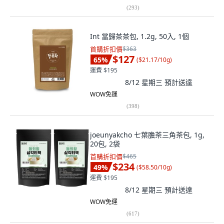
(
293
)
Int 當歸茶茶包, 1.2g, 50入, 1個
首購折扣價
$363
$127
65
%
(
$21.17/10g
)
運費 $195
8/12 星期三
預計送達
WOW免運
(
398
)
joeunyakcho 七葉膽茶三角茶包, 1g,
20包, 2袋
首購折扣價
$465
$234
49
%
(
$58.50/10g
)
運費 $195
8/12 星期三
預計送達
WOW免運
(
617
)