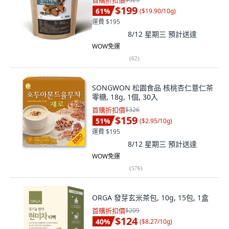
首購折扣價
$199
61
%
(
$19.90/10g
)
運費 $195
8/12 星期三
預計送達
WOW免運
(
62
)
SONGWON 松園食品 核桃杏仁薏仁茶
零糖, 18g, 1個, 30入
首購折扣價
$326
$159
51
%
(
$2.95/10g
)
運費 $195
8/12 星期三
預計送達
WOW免運
(
576
)
ORGA 發芽玄米茶包, 10g, 15包, 1盒
首購折扣價
$209
$124
40
%
(
$8.27/10g
)