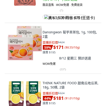
酷澎直售 ∙ WOW免運 ∙ 免費退貨
(
7
)
满 $1,500 再省 $75 (王道卡)
Danongwon 菊芋茶茶包, 1g, 100包,
2盒
首購折扣價
$424
$171
59
%
(
$8.55/10g
)
運費 $195
8/12 星期三
預計送達
WOW免運
(
537
)
THINK NATURE FOOD 甜南瓜地瓜茶,
18g, 50條, 2袋
首購折扣價
$324
$181
44
%
(
$1.01/10g
)
運費 $195