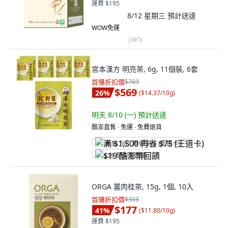
運費 $195
8/12 星期三
預計送達
WOW免運
(
307
)
宮本漢方 明亮茶, 6g, 11個裝, 6套
首購折扣價
$769
$569
26
%
(
$14.37/10g
)
明天 8/10 (一)
預計送達
酷澎直售 ∙ 免運 ∙ 免費退貨
满 $1,500 再省 $75 (王道卡)
$19 酷澎幣回饋
ORGA 薑肉桂茶, 15g, 1個, 10入
首購折扣價
$303
$177
41
%
(
$11.80/10g
)
運費 $195