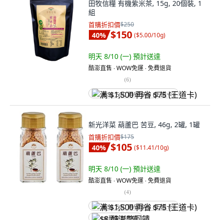
田牧信糧 有機紫米茶, 15g, 20個裝, 1
組
首購折扣價
$250
$150
40
%
(
$5.00/10g
)
明天 8/10 (一)
預計送達
酷澎直售 ∙ WOW免運 ∙ 免費退貨
(
6
)
满 $1,500 再省 $75 (王道卡)
新光洋菜 葫蘆巴 苦豆, 46g, 2罐, 1罐
首購折扣價
$175
$105
40
%
(
$11.41/10g
)
明天 8/10 (一)
預計送達
酷澎直售 ∙ WOW免運 ∙ 免費退貨
(
4
)
满 $1,500 再省 $75 (王道卡)
$8 酷澎幣回饋