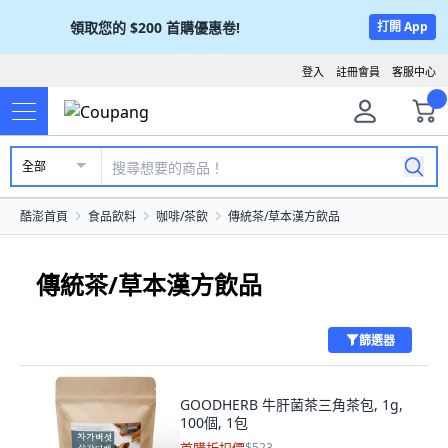
領取您的
$200
首購優惠卷!
打開 App
登入
註冊會員
客服中心
全部
酷澎首頁
食品飲料
咖啡/茶飲
傳統茶/草本漢方飲品
傳統茶/草本漢方飲品
篩選器
GOODHERB 牛肝菌茶三角茶包, 1g,
100個, 1包
$523