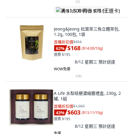
(
1
)
满 $1,500 再省 $75 (王道卡)
Jeong&Jeong 松葉茶三角立體茶包,
1.2g, 100包, 1袋
首購折扣價
$454
$168
62
%
(
$14.00/10g
)
運費 $195
8/12 星期三
預計送達
WOW免運
(
34
)
A Life 水梨桔梗濃縮醬禮盒, 230g, 2
罐, 1組
首購折扣價
$1,060
$603
43
%
(
$13.11/10g
)
運費 $195
8/12 星期三
預計送達
免運