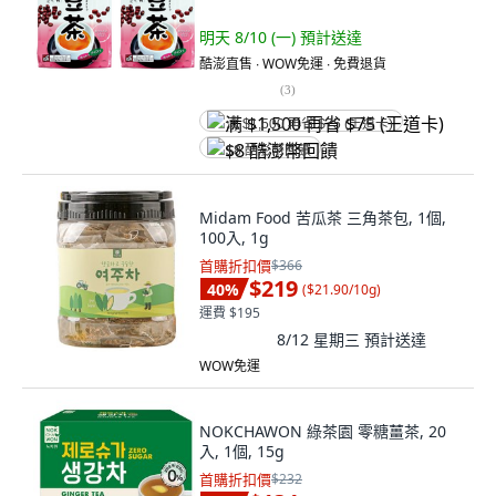
明天 8/10 (一)
預計送達
酷澎直售 ∙ WOW免運 ∙ 免費退貨
(
3
)
满 $1,500 再省 $75 (王道卡)
$8 酷澎幣回饋
Midam Food 苦瓜茶 三角茶包, 1個,
100入, 1g
首購折扣價
$366
$219
40
%
(
$21.90/10g
)
運費 $195
8/12 星期三
預計送達
WOW免運
NOKCHAWON 綠茶園 零糖薑茶, 20
入, 1個, 15g
首購折扣價
$232