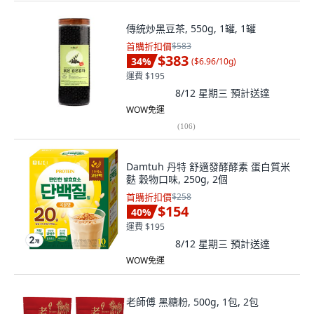
傳統炒黑豆茶, 550g, 1罐, 1罐
首購折扣價
$583
$383
34
%
(
$6.96/10g
)
運費 $195
8/12 星期三
預計送達
WOW免運
(
106
)
Damtuh 丹特 舒適發酵酵素 蛋白質米
麩 穀物口味, 250g, 2個
首購折扣價
$258
$154
40
%
運費 $195
8/12 星期三
預計送達
WOW免運
老師傅 黑糖粉, 500g, 1包, 2包