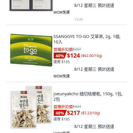
8/12 星期三
預計送達
WOW免運
(
516
)
SSANGGYE TO-GO 艾草茶, 2g, 1個,
10入
首購折扣價
$207
$124
40
%
(
$62.00/10g
)
運費 $195
8/12 星期三
預計送達
WOW免運
joeunyakcho 細切桔梗乾, 150g, 1包,
2包
首購折扣價
$423
$217
48
%
(
$7.23/10g
)
運費 $195
8/12 星期三
預計送達