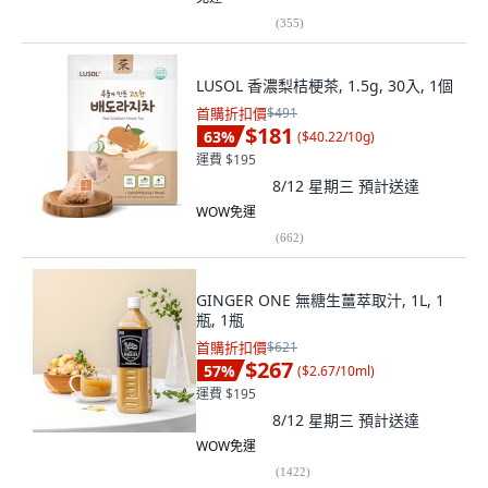
(
355
)
LUSOL 香濃梨桔梗茶, 1.5g, 30入, 1個
首購折扣價
$491
$181
63
%
(
$40.22/10g
)
運費 $195
8/12 星期三
預計送達
WOW免運
(
662
)
GINGER ONE 無糖生薑萃取汁, 1L, 1
瓶, 1瓶
首購折扣價
$621
$267
57
%
(
$2.67/10ml
)
運費 $195
8/12 星期三
預計送達
WOW免運
(
1422
)