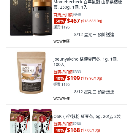
Momebecheck 百年氣韻 山參藥桔梗
膏, 250g, 1個, 1入
首購折扣價
$940
$467
50
%
(
$18.68/10g
)
運費 $195
8/12 星期三
預計送達
WOW免運
joeunyakcho 桔梗麥門冬, 1g, 1個,
100入
首購折扣價
$333
$199
40
%
(
$19.90/10g
)
運費 $195
8/12 星期三
預計送達
WOW免運
OSK 小谷穀粉 紅豆茶, 6g, 20包, 2袋
首購折扣價
$280
$168
40
%
(
$7.00/10g
)