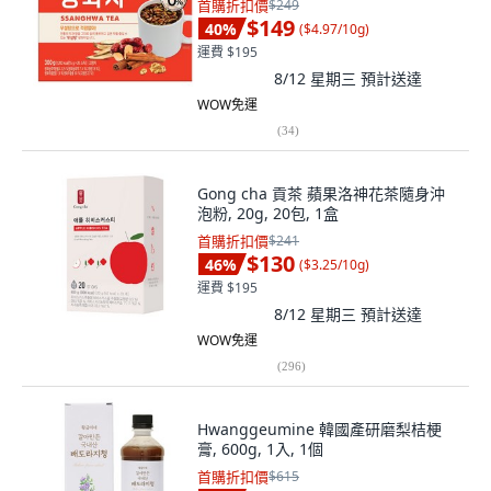
首購折扣價
$249
$149
40
%
(
$4.97/10g
)
運費 $195
8/12 星期三
預計送達
WOW免運
(
34
)
Gong cha 貢茶 蘋果洛神花茶隨身沖
泡粉, 20g, 20包, 1盒
首購折扣價
$241
$130
46
%
(
$3.25/10g
)
運費 $195
8/12 星期三
預計送達
WOW免運
(
296
)
Hwanggeumine 韓國產研磨梨桔梗
膏, 600g, 1入, 1個
首購折扣價
$615