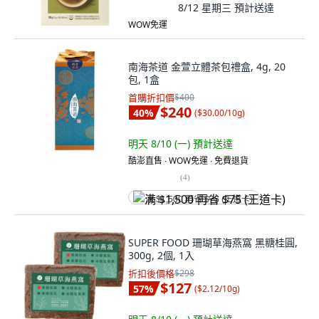
8/12 星期三
預計送達
WOW免運
南海茶道 金萱立體茶包禮盒, 4g, 20
包, 1盒
首購折扣價
$400
$240
40
%
(
$30.00/10g
)
明天 8/10 (一)
預計送達
酷澎直售 ∙ WOW免運 ∙ 免費退貨
(
4
)
满 $1,500 再省 $75 (王道卡)
SUPER FOOD 珊瑚草海燕窩 黑糖桂圓,
300g, 2個, 1入
折扣後價格
$298
$127
57
%
(
$2.12/10g
)