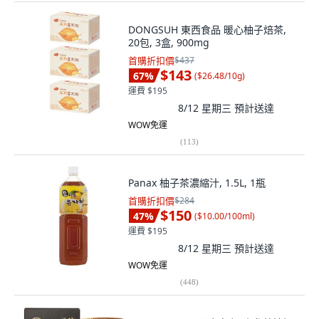
DONGSUH 東西食品 暖心柚子焙茶,
20包, 3盒, 900mg
首購折扣價
$437
$143
67
%
(
$26.48/10g
)
運費 $195
8/12 星期三
預計送達
WOW免運
(
113
)
Panax 柚子茶濃縮汁, 1.5L, 1瓶
首購折扣價
$284
$150
47
%
(
$10.00/100ml
)
運費 $195
8/12 星期三
預計送達
WOW免運
(
448
)