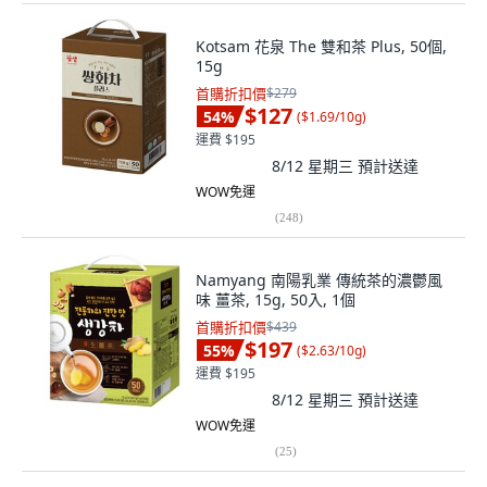
Kotsam 花泉 The 雙和茶 Plus, 50個,
15g
首購折扣價
$279
$127
54
%
(
$1.69/10g
)
運費 $195
8/12 星期三
預計送達
WOW免運
(
248
)
Namyang 南陽乳業 傳統茶的濃鬱風
味 薑茶, 15g, 50入, 1個
首購折扣價
$439
$197
55
%
(
$2.63/10g
)
運費 $195
8/12 星期三
預計送達
WOW免運
(
25
)