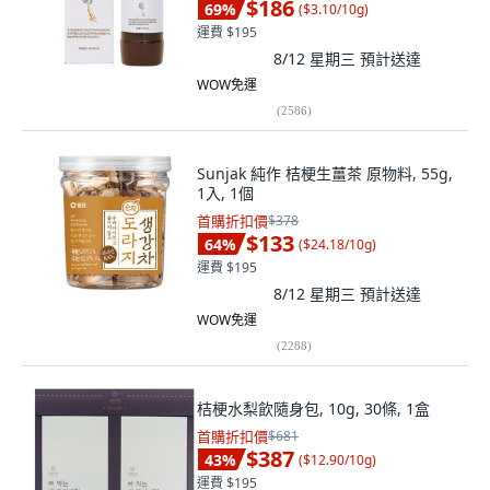
$186
69
%
(
$3.10/10g
)
運費 $195
8/12 星期三
預計送達
WOW免運
(
2586
)
Sunjak 純作 桔梗生薑茶 原物料, 55g,
1入, 1個
首購折扣價
$378
$133
64
%
(
$24.18/10g
)
運費 $195
8/12 星期三
預計送達
WOW免運
(
2288
)
桔梗水梨飲隨身包, 10g, 30條, 1盒
首購折扣價
$681
$387
43
%
(
$12.90/10g
)
運費 $195