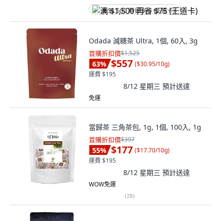
满 $1,500 再省 $75 (王道卡)
Odada 減糖茶 Ultra, 1個, 60入, 3g
首購折扣價
$1,525
$557
63
%
(
$30.95/10g
)
運費 $195
8/12 星期三
預計送達
免運
當歸茶 三角茶包, 1g, 1個, 100入, 1g
首購折扣價
$397
$177
55
%
(
$17.70/10g
)
運費 $195
8/12 星期三
預計送達
WOW免運
(
28
)