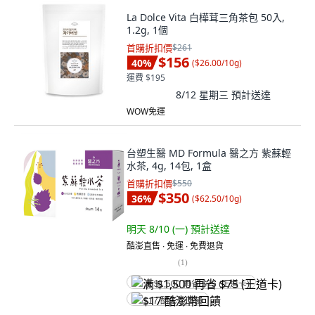
La Dolce Vita 白樺茸三角茶包 50入,
1.2g, 1個
首購折扣價
$261
$156
40
%
(
$26.00/10g
)
運費 $195
8/12 星期三
預計送達
WOW免運
台塑生醫 MD Formula 醫之方 紫蘇輕
水茶, 4g, 14包, 1盒
首購折扣價
$550
$350
36
%
(
$62.50/10g
)
明天 8/10 (一)
預計送達
酷澎直售 ∙ 免運 ∙ 免費退貨
(
1
)
满 $1,500 再省 $75 (王道卡)
$17 酷澎幣回饋