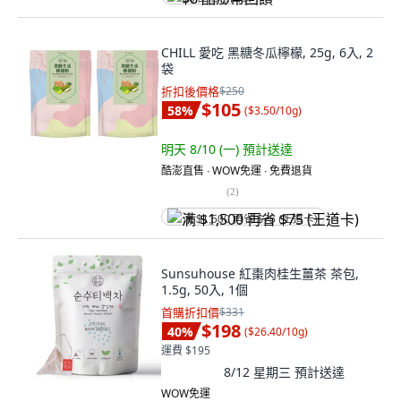
CHILL 愛吃 黑糖冬瓜檸檬, 25g, 6入, 2
袋
折扣後價格
$250
$105
58
%
(
$3.50/10g
)
明天 8/10 (一)
預計送達
酷澎直售 ∙ WOW免運 ∙ 免費退貨
(
2
)
满 $1,500 再省 $75 (王道卡)
Sunsuhouse 紅棗肉桂生薑茶 茶包,
1.5g, 50入, 1個
首購折扣價
$331
$198
40
%
(
$26.40/10g
)
運費 $195
8/12 星期三
預計送達
WOW免運