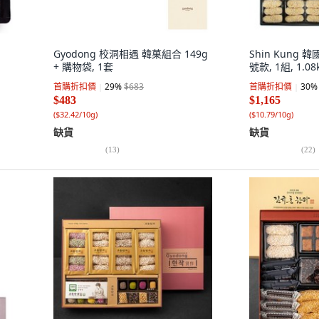
Gyodong 校洞相遇 韓菓組合 149g
Shin Kung
+ 購物袋, 1套
號款, 1組, 1.08
首購折扣價
29
%
$683
首購折扣價
30
%
$483
$1,165
(
$32.42/10g
)
(
$10.79/10g
)
缺貨
缺貨
(
13
)
(
22
)