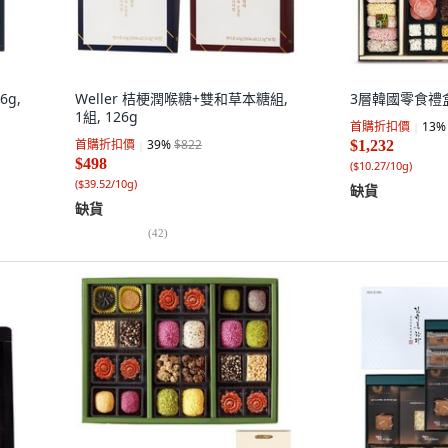
6g,
Weller 桔梗潤喉糖+雙和草本糖組,
3層韓國零食禮盒組
1組, 126g
首購折扣價
13
%
首購折扣價
39
%
$822
$1,232
$498
(
$10.27/10g
)
(
$39.52/10g
)
缺貨
缺貨
(
42
)