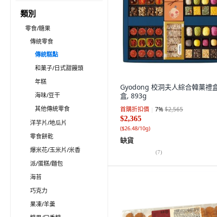
類別
零食/糖果
傳統零食
傳統糕點
和菓子/日式甜饅頭
年糕
Gyodong 校洞夫人綜合韓菓禮盒,
海味/豆干
盒, 893g
其他傳統零食
首購折扣價
7
%
$2,565
$2,365
洋芋片/地瓜片
(
$26.48/10g
)
零食餅乾
缺貨
爆米花/玉米片/米香
(
7
)
派/蛋糕/麵包
海苔
巧克力
果凍/羊羹