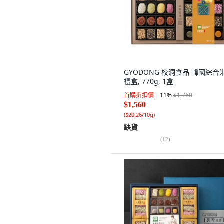
GYODONG 校洞食品 韓國綜合
禮盒, 770g, 1盒
首購折扣價
11
%
$1,760
$1,560
(
$20.26/10g
)
缺貨
(
12
)