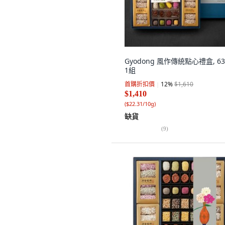
Gyodong 風作傳統點心禮盒, 63
1組
首購折扣價
12
%
$1,610
$1,410
(
$22.31/10g
)
缺貨
(
9
)