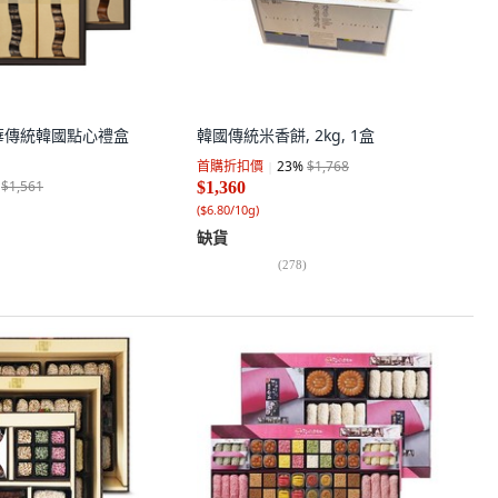
 豪華傳統韓國點心禮盒
韓國傳統米香餅, 2kg, 1盒
首購折扣價
23
%
$1,768
$1,561
$1,360
(
$6.80/10g
)
缺貨
(
278
)