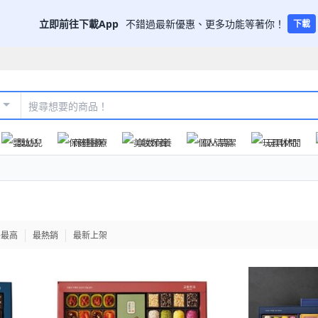
立即前往下載App
不錯過最新優惠、更多功能等著你！
下載
嬰幼兒
保健醫療
美妝保養
個人清潔
玩具休閒
格最高
最熱銷
最新上架