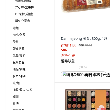
糖果/口香糖
點心棒/堅果棒
DIY餅乾/禮盒
嬰幼兒零食
泡麵
咖啡/茶飲
Dammijeong 藥菓, 300g, 1盒
飲料
首購折扣價
40
%
$144
即食料理
$86
(
$2.87/10g
)
乳品/豆奶
暫時缺貨
兒童食品
(
3055
)
油品/調味
满 $1,500 再省 $75 (王道卡)
麥片/沖調
米/麵
肉乾/堅果/果乾
罐頭
烘培