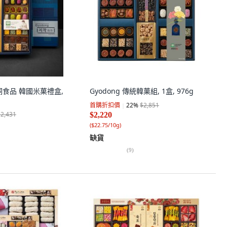
校洞食品 韓國米菓禮盒,
Gyodong 傳統韓菓組, 1盒, 976g
首購折扣價
22
%
$2,851
$2,431
$2,220
(
$22.75/10g
)
缺貨
(
9
)