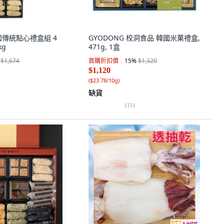
 韓國傳統點心禮盒組 4
GYODONG 校洞食品 韓國米菓禮盒,
kg
471g, 1盒
$1,674
首購折扣價
15
%
$1,320
$1,120
(
$23.78/10g
)
缺貨
(
11
)