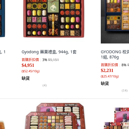
 1
Gyodong 藥菓禮盒, 944g, 1套
GYODONG 
1組, 876g
首購折扣價
3
%
$5,151
首購折扣價
8
%
$4,951
$2,231
(
$52.45/10g
)
(
$25.47/10g
)
缺貨
缺貨
(
4
)
(
14
)