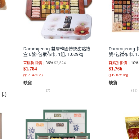
Dammijeong 雙層韓國傳統甜點禮
Dammijeon
盒 6號+包袱布巾, 1組, 1.029kg
號+包袱布巾, 1.1
首購折扣價
36
%
$2,824
首購折扣價
10
%
$1,784
$1,766
(
$17.34/10g
)
(
$15.07/10g
)
缺貨
缺貨
(
7
)
(
11
)