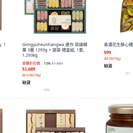
, 1
Gimgyuheunhangwa 連作 高級韓
香濃花生酥心糖, 
菓 3層 1293g + 提袋 禮盒組, 1套,
$99
1.293kg
(
$4.50/10g
)
首購折扣價
10
%
$1,889
缺貨
$1,689
(
1
)
(
$13.06/10g
)
缺貨
(
10
)