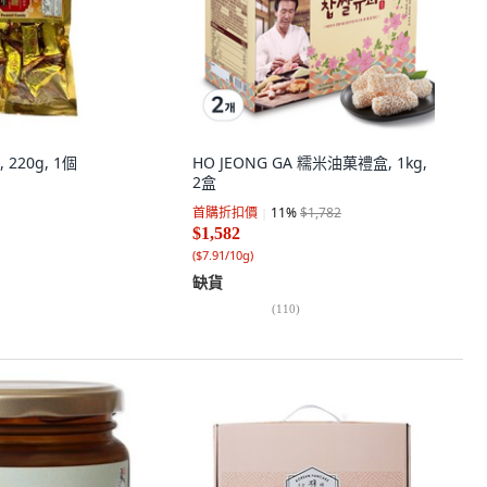
220g, 1個
HO JEONG GA 糯米油菓禮盒, 1kg,
2盒
首購折扣價
11
%
$1,782
$1,582
(
$7.91/10g
)
缺貨
(
110
)