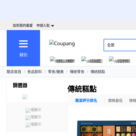
加到我的最愛
申請入駐
全部
類別
爸氣父親節
火箭速配
火箭跨境
酷澎首頁
食品飲料
零食/糖果
傳統零食
傳統糕點
篩選器
傳統糕點
酷澎評分排名
價格最低
價
僅顯示
僅顯示
僅顯示