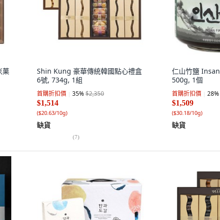
米菓
Shin Kung 豪華傳統韓國點心禮盒
仁山竹鹽 Insa
6號, 734g, 1組
500g, 1個
首購折扣價
35
%
$2,350
首購折扣價
28
%
$1,514
$1,509
(
$20.63/10g
)
(
$30.18/10g
)
缺貨
缺貨
(
7
)