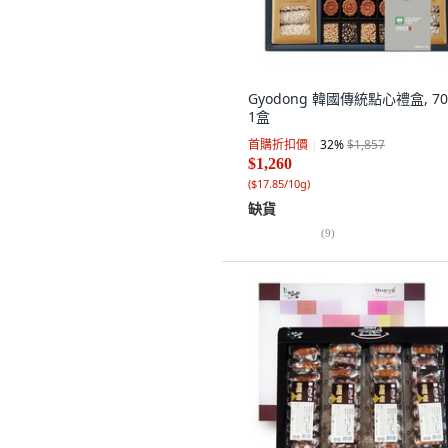
Gyodong 韓國傳統點心禮盒, 70
1盒
首購折扣價
32
%
$1,857
$1,260
(
$17.85/10g
)
缺貨
(
9
)