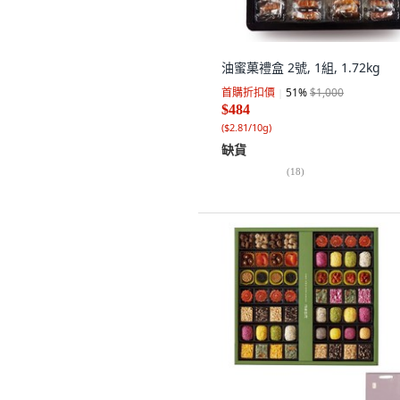
油蜜菓禮盒 2號, 1組, 1.72kg
首購折扣價
51
%
$1,000
$484
(
$2.81/10g
)
缺貨
(
18
)