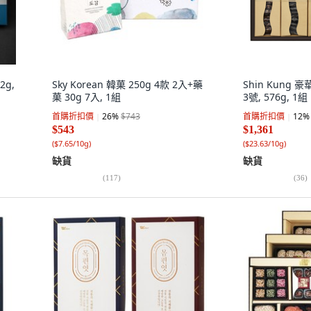
2g,
Sky Korean 韓菓 250g 4款 2入+藥
Shin Kung
菓 30g 7入, 1組
3號, 576g, 1組
首購折扣價
26
%
$743
首購折扣價
12
%
$543
$1,361
(
$7.65/10g
)
(
$23.63/10g
)
缺貨
缺貨
(
117
)
(
36
)