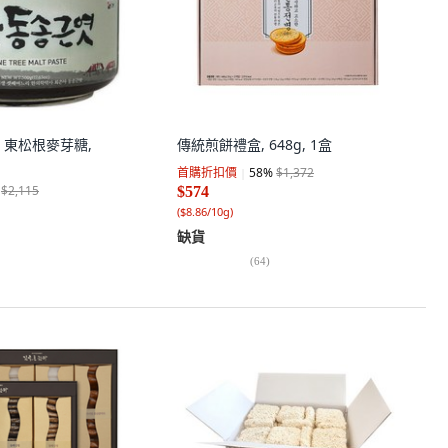
n 東松根麥芽糖,
傳統煎餅禮盒, 648g, 1盒
首購折扣價
58
%
$1,372
$2,115
$574
(
$8.86/10g
)
缺貨
(
64
)