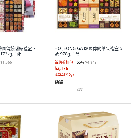
g 韓國傳統甜點禮盒 7
HO JEONG GA 韓國傳統藥果禮盒 5
72kg, 1組
號 978g, 1盒
$1,966
首購折扣價
55
%
$4,848
$2,176
(
$22.25/10g
)
缺貨
(
33
)