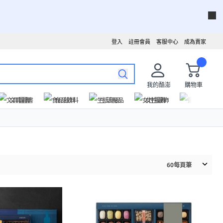
登入
註冊會員
客服中心
成為賣家
我的酷澎
購物車
文具圖書
食品飲料
生活用品
女性服飾
運動戶外
60
每頁筆