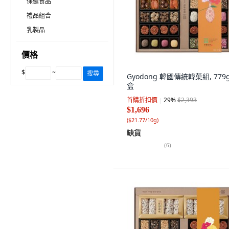
保健食品
禮品組合
乳製品
價格
$
~
搜尋
Gyodong 韓國傳統韓菓組, 779g
盒
首購折扣價
29
%
$2,393
$1,696
(
$21.77/10g
)
缺貨
(
6
)