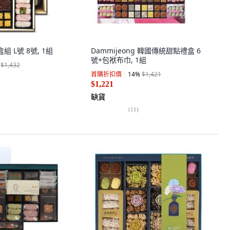
 L號 8號, 1組
Dammijeong 韓國傳統甜點禮盒 6
號+包袱布巾, 1組
$1,432
首購折扣價
14
%
$1,421
$1,221
缺貨
(
11
)