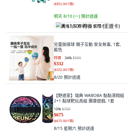
(
$952.00/1個
)
明天 8/10 (一)
預計送達
满 $1,500 再省 $75 (王道卡)
兒童拋接球 親子互動 安全無毒, 1套,
藍色
特價
34
%
$509
$332
(
$332.00/1個
)
8/20
預計送達
【野道家】瑞典 WABOBA 黏黏滑翔組
2+1 黏球靶玩具組 團康遊戲, 1套
10
%
$750
$675
(
$675.00/1個
)
8/15 星期六
預計送達