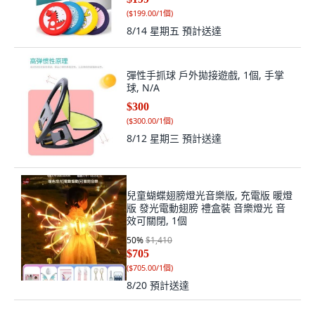
(
$199.00/1個
)
8/14 星期五
預計送達
彈性手抓球 戶外拋接遊戲, 1個, 手掌
球, N/A
$300
(
$300.00/1個
)
8/12 星期三
預計送達
兒童蝴蝶翅膀燈光音樂版, 充電版 暖燈
版 發光電動翅膀 禮盒裝 音樂燈光 音
效可關閉, 1個
50
%
$1,410
$705
(
$705.00/1個
)
8/20
預計送達