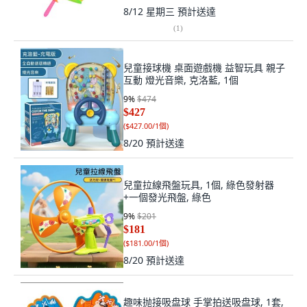
8/12 星期三
預計送達
(
1
)
兒童接球機 桌面遊戲機 益智玩具 親子
互動 燈光音樂, 克洛藍, 1個
9
%
$474
$427
(
$427.00/1個
)
8/20
預計送達
兒童拉線飛盤玩具, 1個, 綠色發射器
+一個發光飛盤, 綠色
9
%
$201
$181
(
$181.00/1個
)
8/20
預計送達
趣味抛接吸盘球 手掌拍送吸盘球, 1套,