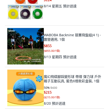
8/14 星期五
預計送達
WABOBA Backnine 競賽飛盤組(4 1) -
露營適用, 1個
$855
(
$855.00/1個
)
8/13 星期四
預計送達
魔幻飛碟腳踩變形球 帶燈 彈力球 戶外
親子互動玩具, 藍色6燈款彩盒裝, 1個
50
%
$430
$215
(
$215.00/1個
)
8/20
預計送達