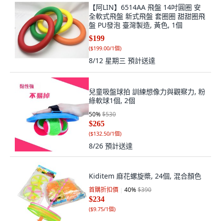
【阿LIN】6514AA 飛盤 14吋圓圈 安
全軟式飛盤 新式飛盤 套圈圈 甜甜圈飛
盤 PU發泡 臺灣製造, 黃色, 1個
$199
(
$199.00/1個
)
8/12 星期三
預計送達
兒童吸盤球拍 訓練想像力與觀察力, 粉
綠軟球1個, 2個
50
%
$530
$265
(
$132.50/1個
)
8/26
預計送達
Kiditem 麻花螺旋槳, 24個, 混合顏色
首購折扣價
40
%
$390
$234
(
$9.75/1個
)