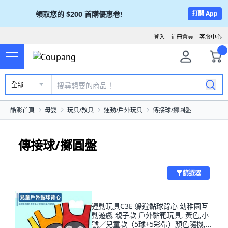
領取您的
$200
首購優惠卷!
打開 App
登入
註冊會員
客服中心
全部
酷澎首頁
母嬰
玩具/教具
運動/戶外玩具
傳接球/擲圓盤
傳接球/擲圓盤
篩選器
運動玩具C3E 躲避黏球背心 幼稚園互
動遊戲 親子款 戶外黏靶玩具, 黃色,小
號／兒童款（5球+5彩帶）顏色隨機, 1