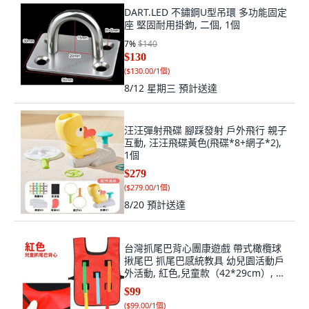
DART.LED 不鏽鋼U型吊環 多功能固定
座 堅固耐用掛鉤, 二個, 1個
7
%
$140
$130
(
$130.00/1個
)
8/12 星期三
預計送達
汪汪彈射飛碟 腳踩發射 戶外飛行 親子
互動, 汪汪飛碟黃色(飛碟*8+網子*2),
1個
$279
(
$279.00/1個
)
8/20
預計送達
台灣抓尾巴背心團康遊戲 帶式橄欖球
揪尾巴 抓尾巴感統教具 幼兒園活動戶
外活動, 紅色,兒童款（42*29cm）, 1
個
$99
(
$99.00/1個
)