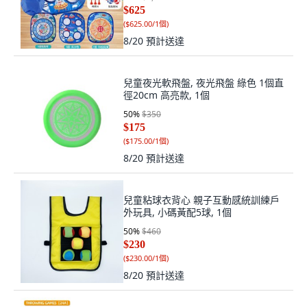
$625
(
$625.00/1個
)
8/20
預計送達
兒童夜光軟飛盤, 夜光飛盤 綠色 1個直
徑20cm 高亮款, 1個
50
%
$350
$175
(
$175.00/1個
)
8/20
預計送達
兒童粘球衣背心 親子互動感統訓練戶
外玩具, 小碼黃配5球, 1個
50
%
$460
$230
(
$230.00/1個
)
8/20
預計送達