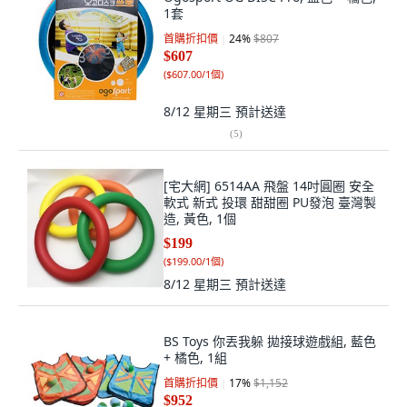
1套
首購折扣價
24
%
$807
$607
(
$607.00/1個
)
8/12 星期三
預計送達
(
5
)
[宅大網] 6514AA 飛盤 14吋圓圈 安全
軟式 新式 投環 甜甜圈 PU發泡 臺灣製
造, 黃色, 1個
$199
(
$199.00/1個
)
8/12 星期三
預計送達
BS Toys 你丟我躲 拋接球遊戲組, 藍色
+ 橘色, 1組
首購折扣價
17
%
$1,152
$952