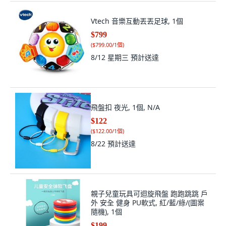
Vtech 音樂互動丟丟足球, 1個
$799
(
$799.00/1個
)
8/12 星期三
預計送達
飛盤扣 夜光, 1個, N/A
$122
(
$122.00/1個
)
8/22
預計送達
親子兒童玩具可迴旋飛盤 跑跑跳跳 戶
外 安全 健身 PU軟式, 紅/藍/綠/(圖案
隨機), 1個
$199