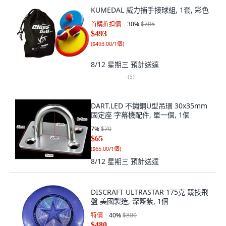
KUMEDAL 威力捕手接球組, 1套, 彩色
首購折扣價
30
%
$705
$493
(
$493.00/1個
)
8/12 星期三
預計送達
(
5
)
DART.LED 不鏽鋼U型吊環 30x35mm
固定座 字幕機配件, 單一個, 1個
7
%
$70
$65
(
$65.00/1個
)
8/12 星期三
預計送達
DISCRAFT ULTRASTAR 175克 競技飛
盤 美國製造, 深藍紫, 1個
特價
40
%
$800
$480