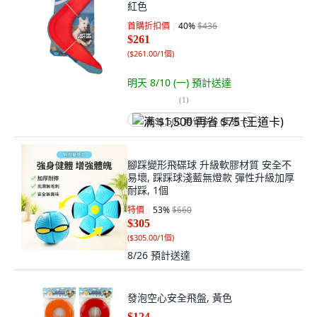
紅色
首購折扣價
40
%
$436
$261
(
$261.00/1個
)
明天 8/10 (一)
預計送達
(
1
)
满 $1,500 再省 $75 (王道卡)
腳踩變形飛碟球 升級軟膠材質 安全不
易壞, 踩踩球淺藍無燈款 彈性升級加厚
耐踩, 1個
特價
53
%
$660
$305
(
$305.00/1個
)
8/26
預計送達
發泡空心安全飛盤, 黃色
$124