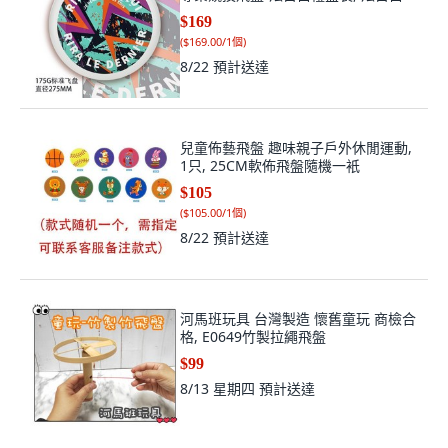
$169
(
$169.00/1個
)
8/22
預計送達
兒童佈藝飛盤 趣味親子戶外休閒運動,
1只, 25CM軟佈飛盤隨機一衹
$105
(
$105.00/1個
)
8/22
預計送達
河馬班玩具 台灣製造 懷舊童玩 商檢合
格, E0649竹製拉繩飛盤
$99
8/13 星期四
預計送達