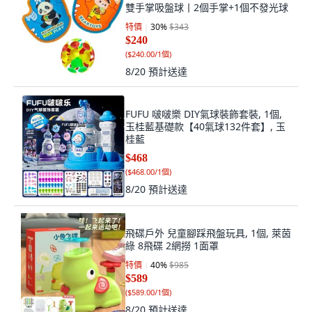
雙手掌吸盤球丨2個手掌+1個不發光球
特價
30
%
$343
$240
(
$240.00/1個
)
8/20
預計送達
FUFU 啵啵樂 DIY氣球裝飾套裝, 1個,
玉桂藍基礎款【40氣球132件套】, 玉
桂藍
$468
(
$468.00/1個
)
8/20
預計送達
飛碟戶外 兒童腳踩飛盤玩具, 1個, 萊茵
綠 8飛碟 2網撈 1面罩
特價
40
%
$985
$589
(
$589.00/1個
)
8/20
預計送達