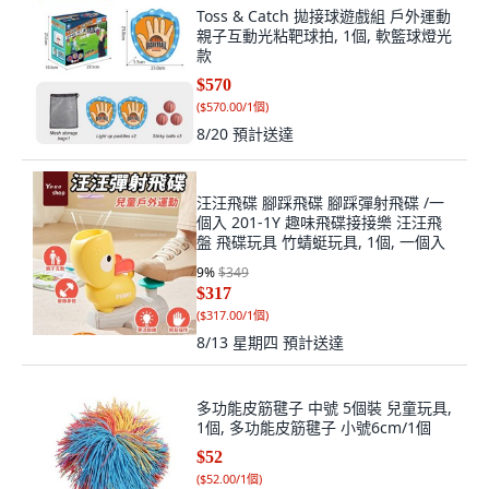
Toss & Catch 拋接球遊戲組 戶外運動
親子互動光粘靶球拍, 1個, 軟籃球燈光
款
$570
(
$570.00/1個
)
8/20
預計送達
汪汪飛碟 腳踩飛碟 腳踩彈射飛碟 /一
個入 201-1Y 趣味飛碟接接樂 汪汪飛
盤 飛碟玩具 竹蜻蜓玩具, 1個, 一個入
9
%
$349
$317
(
$317.00/1個
)
8/13 星期四
預計送達
多功能皮筋毽子 中號 5個裝 兒童玩具,
1個, 多功能皮筋毽子 小號6cm/1個
$52
(
$52.00/1個
)