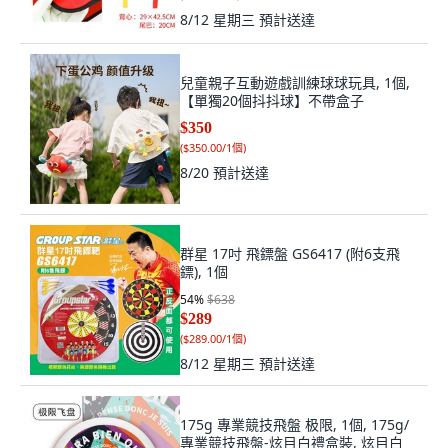
8/12 星期三
預計送達
兒童親子互動遊戲訓練球球玩具, 1個,
【單獨20個抖抖球】不帶盒子
$350
(
$350.00/1個
)
8/20
預計送達
群星 17吋 飛鏢盤 GS6417 (附6支飛
鏢), 1個
54
%
$638
$289
(
$289.00/1個
)
8/12 星期三
預計送達
175g 專業競技飛盤 极限, 1個, 175g/
專業競技飛盤-炫目白禮盒裝, 炫目白