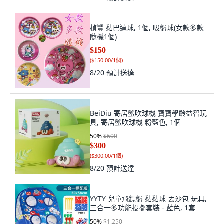
楨豐 黏巴達球, 1個, 吸盤球(女款多款
隨機1個)
$150
(
$150.00/1個
)
8/20
預計送達
BeiDiu 寄居蟹吹球機 寶寶學齡益智玩
具, 寄居蟹吹球機 粉藍色, 1個
50
%
$600
$300
(
$300.00/1個
)
8/20
預計送達
YYTY 兒童飛鏢盤 黏黏球 丟沙包 玩具,
三合一多功能投擲套裝 - 藍色, 1套
50
%
$1,250