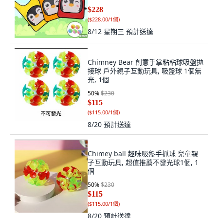
個
$228
(
$228.00/1個
)
8/12 星期三
預計送達
Chimney Bear 創意手掌粘粘球吸盤拋
接球 戶外親子互動玩具, 吸盤球 1個無
光, 1個
50
%
$230
$115
(
$115.00/1個
)
8/20
預計送達
Chimey ball 趣味吸盤手抓球 兒童親
子互動玩具, 超值推薦不發光球1個, 1
個
50
%
$230
$115
(
$115.00/1個
)
8/20
預計送達