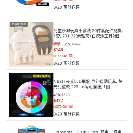
8/20
預計送達
兒童沙灘玩具車套裝 20件套配件隨機,
1套, 291-22(素雅灰+白挖沙工具2個
特價
25
%
$198
$148
(
$148.00/1個
)
8/20
預計送達
NBZH 夜光LED飛盤 戶外運動玩具, 炫
光兒童款 225cm萌寵貓咪, 1個
40
%
$620
$372
(
$372.00/1個
)
8/20
預計送達
Ogosport OG DISC Pro, 藍色 + 橘色,