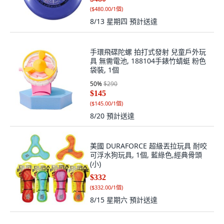
(
$480.00/1個
)
8/13 星期四
預計送達
手環飛碟陀螺 拍打式發射 兒童戶外玩
具 無需電池, 188104手錶竹蜻蜓 粉色
袋裝, 1個
50
%
$290
$145
(
$145.00/1個
)
8/20
預計送達
美國 DURAFORCE 超級丟拉玩具 耐咬
可浮水狗玩具, 1個, 藍綠色,經典骨頭
(小)
$332
(
$332.00/1個
)
8/15 星期六
預計送達