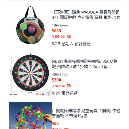
【野道家】瑞典 WABOBA 競賽飛盤組
4+1 團康遊戲 戶外露營 玩具 飛盤, 1套
10
%
$950
$855
(
$855.00/1個
)
8/15 星期六
預計送達
NBZH 兒童投擲標靶飛鏢盤, 36CM標
靶 飛鏢款 3球 1掛鉤 445g, 1套
40
%
$500
$300
(
$300.00/1個
)
8/20
預計送達
百變魔術伸縮球 兒童玩具, 1個裝, 中號
普通款 不帶燈1個裝
$93