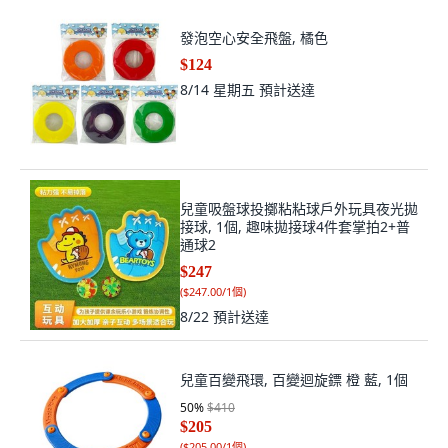
發泡空心安全飛盤, 橘色
$124
8/14 星期五
預計送達
兒童吸盤球投擲粘粘球戶外玩具夜光拋
接球, 1個, 趣味拋接球4件套掌拍2+普
通球2
$247
(
$247.00/1個
)
8/22
預計送達
兒童百變飛環, 百變迴旋鏢 橙 藍, 1個
50
%
$410
$205
(
$205.00/1個
)