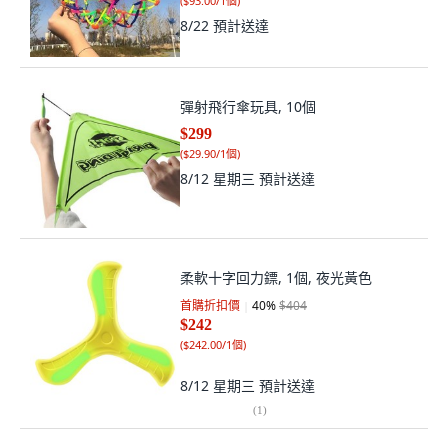
(
$93.00/1個
)
8/22
預計送達
彈射飛行傘玩具, 10個
$299
(
$29.90/1個
)
8/12 星期三
預計送達
柔軟十字回力鏢, 1個, 夜光黃色
首購折扣價
40
%
$404
$242
(
$242.00/1個
)
8/12 星期三
預計送達
(
1
)