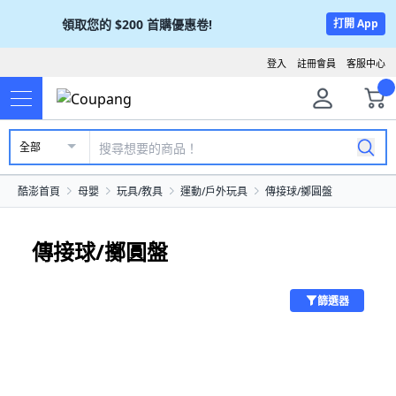
領取您的
$200
首購優惠卷!
打開 App
登入
註冊會員
客服中心
全部
酷澎首頁
母嬰
玩具/教具
運動/戶外玩具
傳接球/擲圓盤
傳接球/擲圓盤
篩選器