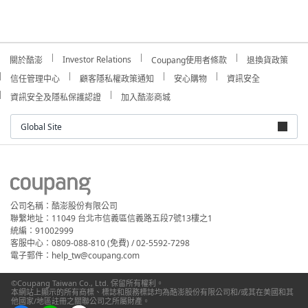
Investor Relations
關於酷澎
Coupang使用者條款
退換貨政策
信任管理中心
顧客隱私權政策通知
安心購物
資訊安全
資訊安全及隱私保護認證
加入酷澎商城
Global Site
公司名稱：酷澎股份有限公司
聯繫地址：11049 台北市信義區信義路五段7號13樓之1
統編：91002999
客服中心：0809-088-810 (免費) / 02-5592-7298
電子郵件：help_tw@coupang.com
©Coupang Taiwan Co., Ltd. 保留所有權利。
本網站上顯示的所有商標、標誌和服務標誌均為酷澎股份有限公司和/或其在美國和其
他國家/地區註冊之關聯公司之所屬財產。