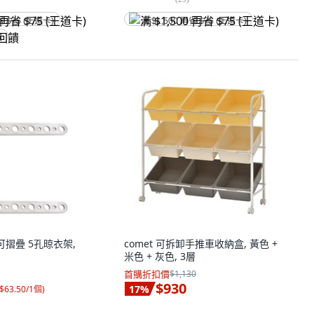
省 $75 (王道卡)
满 $1,500 再省 $75 (王道卡)
饋
能可摺疊 5孔晾衣架,
comet 可拆卸手推車收納盒, 黃色 +
米色 + 灰色, 3層
首購折扣價
$1,130
$930
17
%
$63.50/1個
)