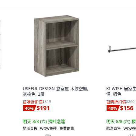
USEFUL DESIGN 悠室屋 木紋空櫃,
KI WISH 居
灰橡色, 2層
個, 銀色
首購折扣價
$319
首購折扣價
$260
$191
$156
40
%
40
%
明天 8/8 (六)
預計送達
明天 8/8 (六)
預
酷澎直售 ∙ WOW免運 ∙ 免費退貨
酷澎直售 ∙ WOW免
(
59
)
(
33
)