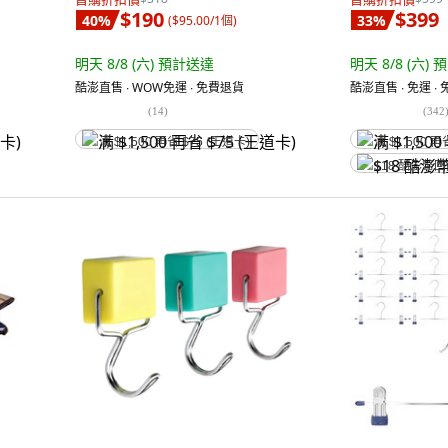
$190
$399
40
%
33
%
(
$95.00/1個
)
明天 8/8 (六)
預計送達
明天 8/8 (六)
預
酷澎直售 ∙ WOW免運 ∙ 免費退貨
酷澎直售 ∙ 免運 ∙
(
14
)
(
342
满 $1,500 再省 $75 (王道卡)
满 $1,500 再
$18 酷澎幣