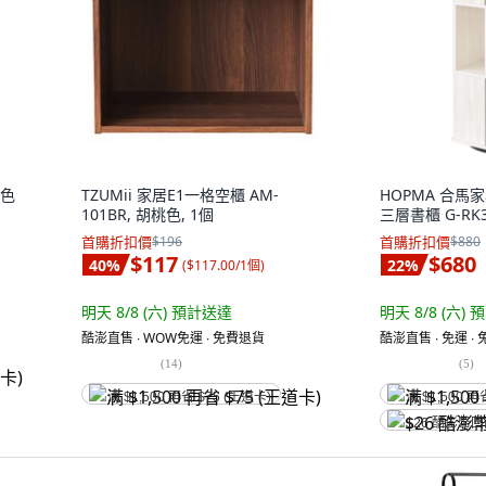
黑色
TZUMii 家居E1一格空櫃 AM-
HOPMA 合馬
101BR, 胡桃色, 1個
三層書櫃 G-RK3
首購折扣價
$196
首購折扣價
$880
$117
$680
40
%
22
%
(
$117.00/1個
)
明天 8/8 (六)
預計送達
明天 8/8 (六)
預
酷澎直售 ∙ WOW免運 ∙ 免費退貨
酷澎直售 ∙ 免運 ∙
(
14
)
(
5
)
满 $1,500 再省 $75 (王道卡)
满 $1,500 再
$26 酷澎幣