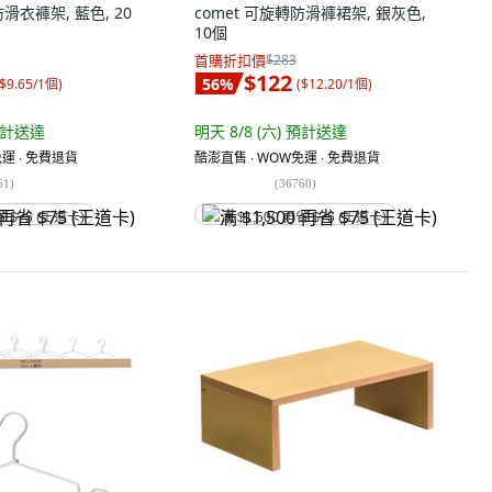
 防滑衣褲架, 藍色, 20
comet 可旋轉防滑褲裙架, 銀灰色,
10個
首購折扣價
$283
$122
56
%
$9.65/1個
)
(
$12.20/1個
)
計送達
明天 8/8 (六)
預計送達
運 ∙ 免費退貨
酷澎直售 ∙ WOW免運 ∙ 免費退貨
61
)
(
36760
)
省 $75 (王道卡)
满 $1,500 再省 $75 (王道卡)