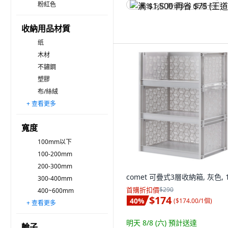
粉紅色
满 $1,500 再省 $75 (王道卡)
收納用品材質
纸
木材
不鏽鋼
塑膠
布/絲絨
+ 查看更多
PVC
壓克力
其他
金屬
尼龍
聚酯纖維
寬度
100mm以下
100-200mm
200-300mm
comet 可疊式3層收納箱, 灰色, 
300-400mm
首購折扣價
$290
400~600mm
$174
40
%
(
$174.00/1個
)
+ 查看更多
600~800mm
800~1,000mm
1,000~1200mm
1,200~1,500mm
1,500mm~1,800mm
1800~2,000mm
2,000mm 以上
明天 8/8 (六)
預計送達
輪子