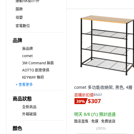
運動/休閒/戶外
服飾
母嬰
家電數位
品牌
無品牌
comet
3M Command 無痕
AOTTO 創意傢俱
KEYWAY 聯府
+ 查看更多
KI WISH 居家生活
HOPMA 合馬家具
小麥購物
BangJiaShi 幫家適
咪咪購物
Lofor 樂活生活家
寢室安居
Wanadone
BEARBED 熊棉
DSP
SHIMOYAMA
Mexsmon 美思夢
DeLi Life 德利生活
ikloo 宜酷屋
The Zari
comet 多功能收納架, 黑色, 4層
首購折扣價
$507
商品狀態
$307
39
%
全新商品
明天 8/8 (六)
預計送達
外箱破損
酷澎直售 ∙ 免運 ∙ 免費退貨
顏色
(
2933
)