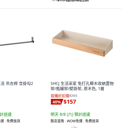
家生活 吊衣桿 含掛勾2
SHCJ 生活采家 免打孔櫸木收納置物
架/瓶罐架/壁掛架, 原木色, 1層
首購折扣價
$263
$157
40
%
計送達
明天 8/8 (六)
預計送達
運 ∙ 免費退貨
酷澎直售 ∙ WOW免運 ∙ 免費退貨
(
29
)