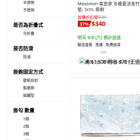
半透明
Mexsmon 美思夢 冬暖夏涼青
墊, 5cm, 膨軟
不透明
首購折扣價
$540
$340
37
%
是否為折疊式
可折疊
明天 8/8 (六)
預計送達
酷澎直售 ∙ 免運 ∙ 免費退貨
是否防滑
(
68
)
防滑
满 $1,500 再省 $75 (王道卡)
掛鉤固定方式
壁紙別針
黏著劑
磁鐵型
掛勾 數量
1個
2個
3個