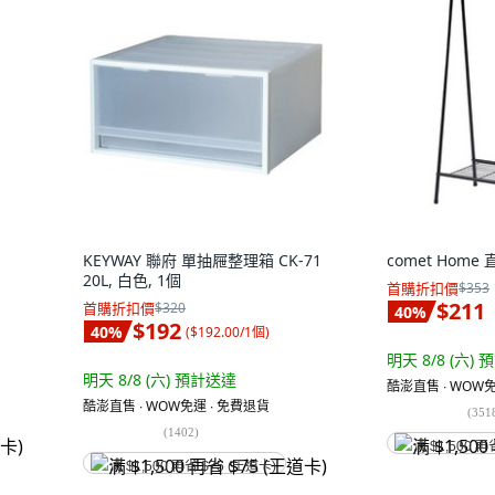
KEYWAY 聯府 單抽屜整理箱 CK-71
comet Home
20L, 白色, 1個
首購折扣價
$353
$211
首購折扣價
$320
40
%
$192
40
%
(
$192.00/1個
)
明天 8/8 (六)
預
明天 8/8 (六)
預計送達
酷澎直售 ∙ WOW免
酷澎直售 ∙ WOW免運 ∙ 免費退貨
(
351
(
1402
)
满 $1,500 再
满 $1,500 再省 $75 (王道卡)