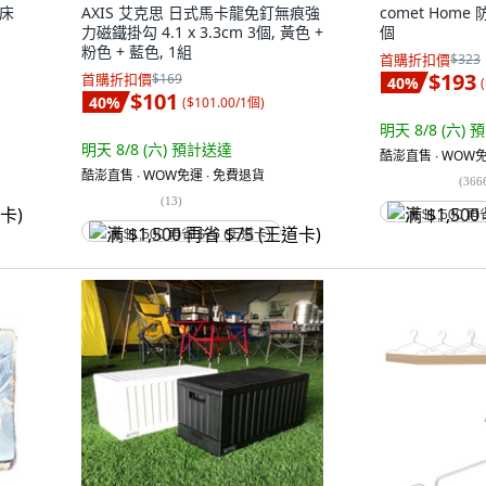
竹床
AXIS 艾克思 日式馬卡龍免釘無痕強
comet Home
力磁鐵掛勾 4.1 x 3.3cm 3個, 黃色 +
個
粉色 + 藍色, 1組
首購折扣價
$323
$193
首購折扣價
$169
40
%
(
$101
40
%
(
$101.00/1個
)
明天 8/8 (六)
預
明天 8/8 (六)
預計送達
酷澎直售 ∙ WOW免
酷澎直售 ∙ WOW免運 ∙ 免費退貨
(
366
(
13
)
满 $1,500 再
满 $1,500 再省 $75 (王道卡)