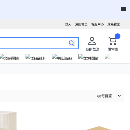
登入
註冊會員
客服中心
成為賣家
我的酷澎
購物車
文具圖書
食品飲料
生活用品
女性服飾
運動戶外
60
每頁筆