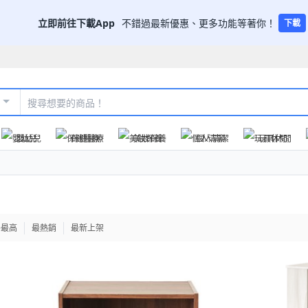
立即前往下載App
不錯過最新優惠、更多功能等著你！
下載
嬰幼兒
保健醫療
美妝保養
個人清潔
玩具休閒
格最高
最熱銷
最新上架