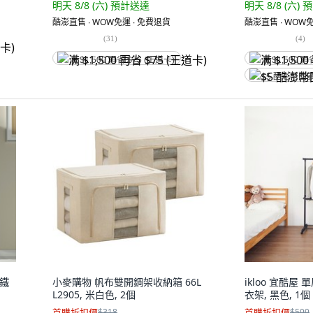
明天 8/8 (六)
預計送達
明天 8/8 (六)
預
酷澎直售 ∙ WOW免運 ∙ 免費退貨
酷澎直售 ∙ WOW免
(
31
)
(
4
)
满 $1,500 再省 $75 (王道卡)
满 $1,500 再
$5 酷澎幣回
層鐵
小麥購物 帆布雙開鋼架收納箱 66L
ikloo 宜酷
L2905, 米白色, 2個
衣架, 黑色, 1個
首購折扣價
$318
首購折扣價
$599