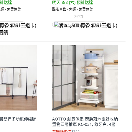
計送達
明天 8/8 (六)
預計送達
運 ∙ 免費退貨
酷澎直售 ∙ 免運 ∙ 免費退貨
(
4972
)
省 $75 (王道卡)
满 $1,500 再省 $75 (王道卡)
饋
屋 單層雙桿多功能伸縮曬
AOTTO 創意傢俱 廚房落地電器收納
置物四層推車 KC-031, 象牙白, 4層
首購折扣價
$799