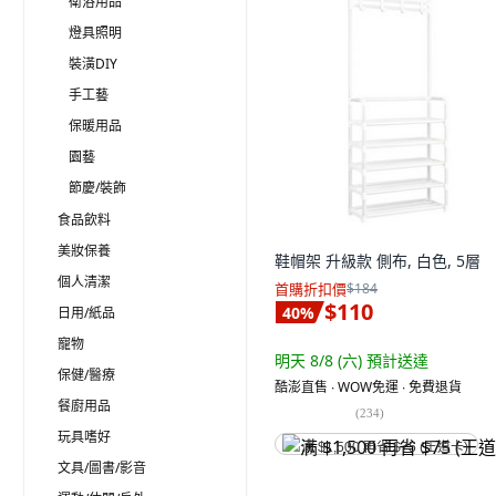
衛浴用品
燈具照明
裝潢DIY
手工藝
保暖用品
園藝
節慶/裝飾
食品飲料
美妝保養
鞋帽架 升級款 側布, 白色, 5層
個人清潔
首購折扣價
$184
$110
40
%
日用/紙品
寵物
明天 8/8 (六)
預計送達
保健/醫療
酷澎直售 ∙ WOW免運 ∙ 免費退貨
餐廚用品
(
234
)
玩具嗜好
满 $1,500 再省 $75 (王道卡)
文具/圖書/影音