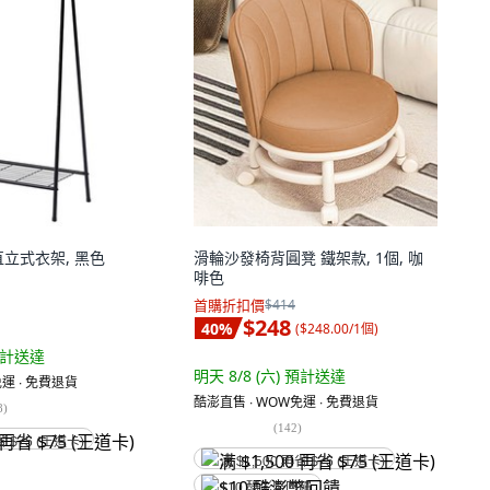
 直立式衣架, 黑色
滑輪沙發椅背圓凳 鐵架款, 1個, 咖
啡色
首購折扣價
$414
$248
40
%
(
$248.00/1個
)
計送達
明天 8/8 (六)
預計送達
運 ∙ 免費退貨
酷澎直售 ∙ WOW免運 ∙ 免費退貨
8
)
(
142
)
省 $75 (王道卡)
满 $1,500 再省 $75 (王道卡)
$10 酷澎幣回饋