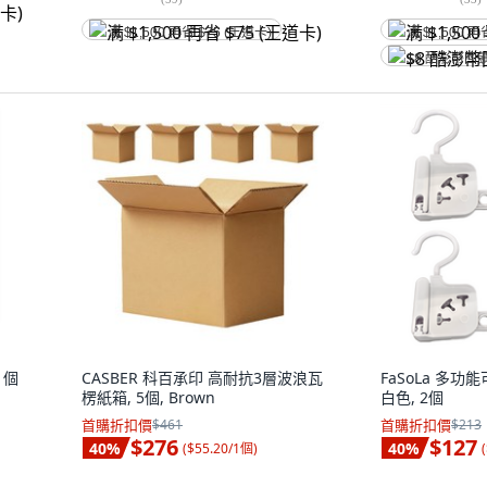
满 $1,500 再省 $75 (王道卡)
满 $1,500 再
$8 酷澎幣回
1個
CASBER 科百承印 高耐抗3層波浪瓦
FaSoLa 多功
楞紙箱, 5個, Brown
白色, 2個
首購折扣價
$461
首購折扣價
$213
$276
$127
40
%
40
%
(
$55.20/1個
)
(