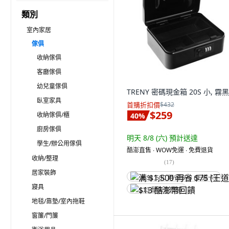
類別
室內家居
傢俱
收納傢俱
客廳傢俱
幼兒童傢俱
TRENY 密碼現金箱 20S 小, 霧
臥室家具
首購折扣價
$432
$259
收納傢俱/櫃
40
%
廚房傢俱
明天 8/8 (六)
預計送達
學生/辦公用傢俱
酷澎直售 ∙ WOW免運 ∙ 免費退貨
收納/整理
(
17
)
居家裝飾
满 $1,500 再省 $75 (王道卡)
寢具
$13 酷澎幣回饋
地毯/靠墊/室內拖鞋
窗簾/門簾