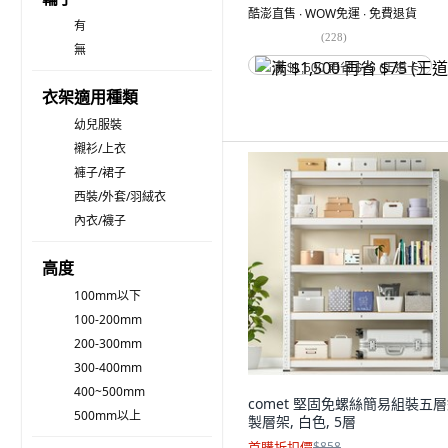
酷澎直售 ∙ WOW免運 ∙ 免費退貨
有
(
228
)
無
满 $1,500 再省 $75 (王道卡)
衣架適用種類
幼兒服裝
襯衫/上衣
褲子/裙子
西裝/外套/羽絨衣
內衣/襪子
高度
100mm以下
100-200mm
200-300mm
300-400mm
400~500mm
comet 堅固免螺絲簡易組裝五
500mm以上
製層架, 白色, 5層
首購折扣價
$858