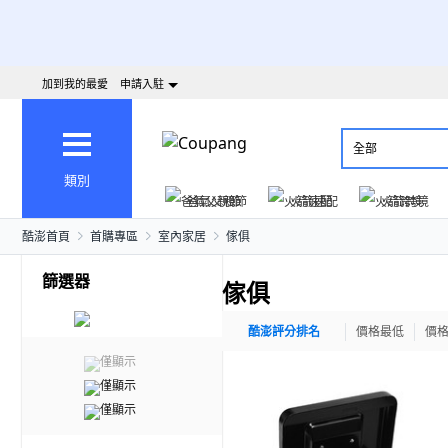
加到我的最愛
申請入駐
全部
類別
爸氣父親節
火箭速配
火箭跨境
酷澎首頁
首購專區
室內家居
傢俱
篩選器
傢俱
酷澎評分排名
價格最低
價
僅顯示
僅顯示
僅顯示