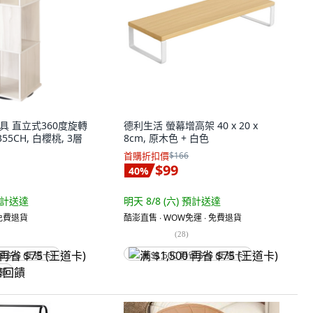
家具 直立式360度旋轉
德利生活 螢幕增高架 40 x 20 x
55CH, 白櫻桃, 3層
8cm, 原木色 + 白色
首購折扣價
$166
$99
40
%
計送達
明天 8/8 (六)
預計送達
 免費退貨
酷澎直售 ∙ WOW免運 ∙ 免費退貨
(
28
)
省 $75 (王道卡)
满 $1,500 再省 $75 (王道卡)
回饋