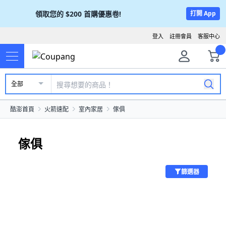
領取您的
$200
首購優惠卷!
打開 App
登入
註冊會員
客服中心
全部
酷澎首頁
火箭速配
室內家居
傢俱
傢俱
篩選器