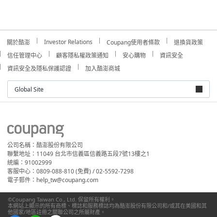
Investor Relations
關於酷澎
Coupang使用者條款
退換貨政策
信任管理中心
顧客隱私權政策通知
安心購物
資訊安全
資訊安全及隱私保護認證
加入酷澎商城
Global Site
公司名稱：酷澎股份有限公司
聯繫地址：11049 台北市信義區信義路五段7號13樓之1
統編：91002999
客服中心：0809-088-810 (免費) / 02-5592-7298
電子郵件：help_tw@coupang.com
©Coupang Taiwan Co., Ltd. 保留所有權利。
本網站上顯示的所有商標、標誌和服務標誌均為酷澎股份有限公司和/或其在美國和其
他國家/地區註冊之關聯公司之所屬財產。