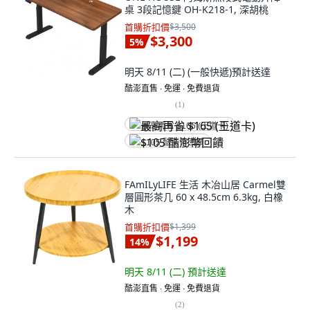
桌 3段記憶鍵 OH-K218-1, 深胡桃
首購折扣價
$3,500
$3,300
5
%
明天 8/11 (二)
(一般快遞)
預計送達
酷澎直售 ∙ 免運 ∙ 免費退貨
(
1
)
最高再省 $165 (王道卡)
$105 酷澎幣回饋
FAmILyLIFE 生活 木冶山居 Carmel雙
層圓形茶几 60 x 48.5cm 6.3kg, 白橡
木
首購折扣價
$1,399
$1,199
14
%
明天 8/11 (二)
預計送達
酷澎直售 ∙ 免運 ∙ 免費退貨
(
2
)