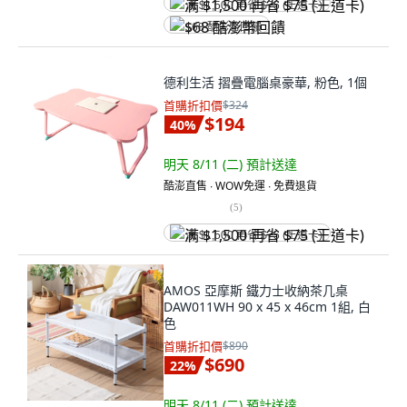
满 $1,500 再省 $75 (王道卡)
$68 酷澎幣回饋
德利生活 摺疊電腦桌豪華, 粉色, 1個
首購折扣價
$324
$194
40
%
明天 8/11 (二)
預計送達
酷澎直售 ∙ WOW免運 ∙ 免費退貨
(
5
)
满 $1,500 再省 $75 (王道卡)
AMOS 亞摩斯 鐵力士收納茶几桌
DAW011WH 90 x 45 x 46cm 1組, 白
色
首購折扣價
$890
$690
22
%
明天 8/11 (二)
預計送達