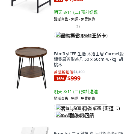
明天 8/11 (二)
預計送達
酷澎直售 ∙ 免運 ∙ 免費退貨
(
1
)
最高再省 $93 (王道卡)
FAmILyLIFE 生活 木冶山居 Carmel鍛
鑄雙層圓形茶几 50 x 60cm 4.7kg, 胡
桃木
首購折扣價
$1,199
$999
16
%
明天 8/11 (二)
預計送達
酷澎直售 ∙ 免運 ∙ 免費退貨
满 $1,500 再省 $75 (王道卡)
$57 酷澎幣回饋
Ermutek 二木科技 桌上型鋁合金可摺