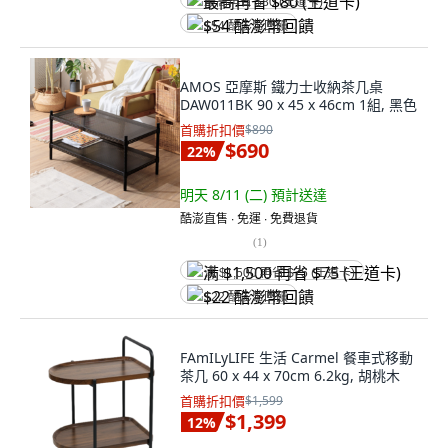
最高再省 $80 (王道卡)
$54 酷澎幣回饋
AMOS 亞摩斯 鐵力士收納茶几桌
DAW011BK 90 x 45 x 46cm 1組, 黑色
首購折扣價
$890
$690
22
%
明天 8/11 (二)
預計送達
酷澎直售 ∙ 免運 ∙ 免費退貨
(
1
)
满 $1,500 再省 $75 (王道卡)
$22 酷澎幣回饋
FAmILyLIFE 生活 Carmel 餐車式移動
茶几 60 x 44 x 70cm 6.2kg, 胡桃木
首購折扣價
$1,599
$1,399
12
%