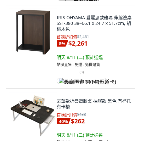
IRIS OHYAMA 愛麗思歐雅瑪 伸縮邊桌
SST-380 38~66.1 x 24.7 x 51.7cm, 胡
桃木色
首購折扣價
$2,461
$2,261
8
%
明天 8/11 (二)
預計送達
酷澎直售 ∙ 免運 ∙ 免費退貨
(
3
)
最高再省 $114 (王道卡)
豪華款折疊電腦桌 抽屜款 黑色 有杯托
有卡槽
首購折扣價
$438
$262
40
%
明天 8/11 (二)
預計送達