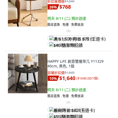
折扣後價格
$1,040
$768
26
%
明天 8/11 (二)
預計送達
酷澎直售 ∙ 免運 ∙ 免費退貨
(
2
)
满 $1,500 再省 $75 (王道卡)
$46 酷澎幣回饋
HAPPY LiFE 創意雙層茶几 Y11329
40cm, 黑色, 1個
首購折扣價
$1,840
$1,640
10
%
(
$1640.00/1個
)
明天 8/11 (二)
預計送達
酷澎直售 ∙ 免運 ∙ 免費退貨
(
1
)
最高再省 $82 (王道卡)
$55 酷澎幣回饋