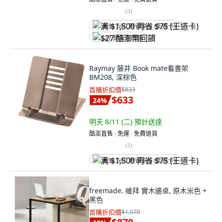
(
3
)
满 $1,500 再省 $75 (王道卡)
$27 酷澎幣回饋
Raymay 藤井 Book mate看書架
BM208, 深棕色
首購折扣價
$833
$633
24
%
明天 8/11 (二)
預計送達
酷澎直售 ∙ 免運 ∙ 免費退貨
(
2
)
满 $1,500 再省 $75 (王道卡)
freemade. 維拜 實木邊桌, 原木米色 +
黑色
首購折扣價
$1,070