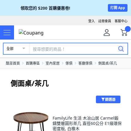
領取您的
$200
首購優惠卷!
打開 App
登入
註冊會員
客服中心
全部
酷澎首頁
首購專區
室內家居
傢俱
客廳傢俱
側面桌/茶几
側面桌/茶几
篩選器
FamilyLife 生活 木冶山居 Carmel鍛
鑄雙層圓形茶几 直徑60公分 E1級環保
密度板, 白橡木