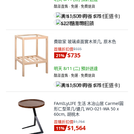
酷澎直售 ∙ 免運 ∙ 免費退貨
满 $1,500 再省 $75 (王道卡)
$22 酷澎幣回饋
費歐家 玻璃桌面實木茶几, 原木色
首購折扣價
$935
$735
21
%
明天 8/11 (二)
預計送達
酷澎直售 ∙ 免運 ∙ 免費退貨
满 $1,500 再省 $75 (王道卡)
FAmILyLIFE 生活 木冶山居 Carmel圓
形ㄈ型茶几/邊几 WO-021-WA 50 x
60cm, 胡桃木
首購折扣價
$1,764
$1,564
11
%