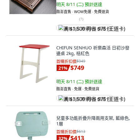
明天 8/11 (二)
預計送達
酷澎直售 ∙ WOW免運 ∙ 免費退貨
(
7
)
满 $1,500 再省 $75 (王道卡)
CHIFUN SENHUO 祈樂森活 日初沙發
邊桌 2kg, 桔紅色
首購折扣價
$949
$749
21
%
明天 8/11 (二)
預計送達
酷澎直售 ∙ 免運 ∙ 免費退貨
满 $1,500 再省 $75 (王道卡)
兒童多功能折疊升降兩用支架, 藍綠色,
1層
首購折扣價
$613
$413
32
%