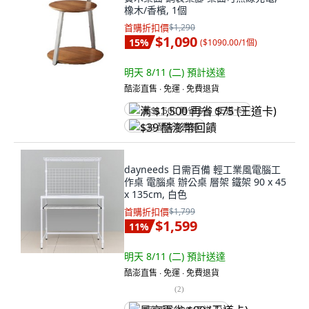
橡木/香檳, 1個
首購折扣價
$1,290
$1,090
15
%
(
$1090.00/1個
)
明天 8/11 (二)
預計送達
酷澎直售 ∙ 免運 ∙ 免費退貨
满 $1,500 再省 $75 (王道卡)
$39 酷澎幣回饋
dayneeds 日需百備 輕工業風電腦工
作桌 電腦桌 辦公桌 層架 鐵架 90 x 45
x 135cm, 白色
首購折扣價
$1,799
$1,599
11
%
明天 8/11 (二)
預計送達
酷澎直售 ∙ 免運 ∙ 免費退貨
(
2
)