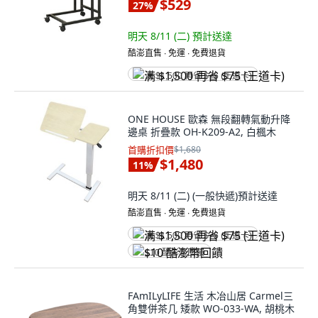
$529
27
%
明天 8/11 (二)
預計送達
酷澎直售 ∙ 免運 ∙ 免費退貨
满 $1,500 再省 $75 (王道卡)
ONE HOUSE 歐森 無段翻轉氣動升降
邊桌 折疊款 OH-K209-A2, 白楓木
首購折扣價
$1,680
$1,480
11
%
明天 8/11 (二)
(一般快遞)
預計送達
酷澎直售 ∙ 免運 ∙ 免費退貨
满 $1,500 再省 $75 (王道卡)
$10 酷澎幣回饋
FAmILyLIFE 生活 木冶山居 Carmel三
角雙併茶几 矮款 WO-033-WA, 胡桃木