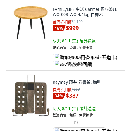
FAmILyLIFE 生活 Carmel 圓形茶几
WO-003-WO 4.4kg, 白橡木
首購折扣價
$1,199
$999
16
%
明天 8/11 (二)
預計送達
酷澎直售 ∙ 免運 ∙ 免費退貨
满 $1,500 再省 $75 (王道卡)
$57 酷澎幣回饋
Raymay 藤井 看書架, 咖啡
首購折扣價
$587
$387
34
%
明天 8/11 (二)
預計送達
酷澎直售 ∙ 免運 ∙ 免費退貨
(
1
)