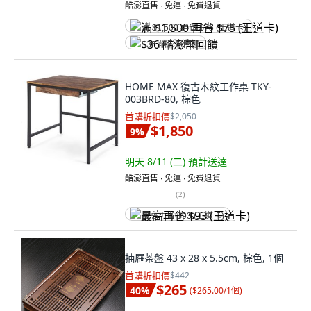
酷澎直售 ∙ 免運 ∙ 免費退貨
满 $1,500 再省 $75 (王道卡)
$36 酷澎幣回饋
HOME MAX 復古木紋工作桌 TKY-
003BRD-80, 棕色
首購折扣價
$2,050
$1,850
9
%
明天 8/11 (二)
預計送達
酷澎直售 ∙ 免運 ∙ 免費退貨
(
2
)
最高再省 $93 (王道卡)
抽屜茶盤 43 x 28 x 5.5cm, 棕色, 1個
首購折扣價
$442
$265
40
%
(
$265.00/1個
)