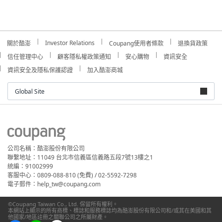
Investor Relations
關於酷澎
Coupang使用者條款
退換貨政策
信任管理中心
顧客隱私權政策通知
安心購物
資訊安全
資訊安全及隱私保護認證
加入酷澎商城
Global Site
公司名稱：酷澎股份有限公司
聯繫地址：11049 台北市信義區信義路五段7號13樓之1
統編：91002999
客服中心：0809-088-810 (免費) / 02-5592-7298
電子郵件：help_tw@coupang.com
©Coupang Taiwan Co., Ltd. 保留所有權利。
本網站上顯示的所有商標、標誌和服務標誌均為酷澎股份有限公司和/或其在美國和其
他國家/地區註冊之關聯公司之所屬財產。