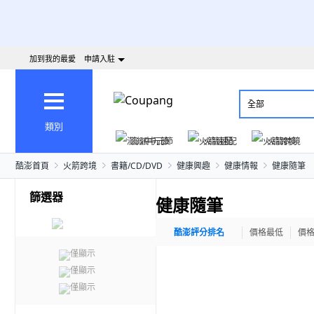
加到我的最愛
申請入駐
全部
類別
澎派中元節
火箭速配
火箭跨境
酷澎首頁
火箭跨境
書籍/CD/DVD
健康興趣
健康情報
健康隨筆
篩選器
健康隨筆
酷澎評分排名
價格最低
價
僅顯示
僅顯示
僅顯示