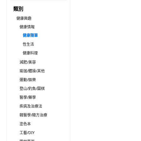
類別
健康興趣
健康情報
健康隨筆
性生活
健康料理
減肥/美容
瑜珈/體操/其他
運動/娛樂
登山/釣魚/圍棋
醫學/藥學
疾病及治療法
韓醫學/韓方治療
塗色本
工藝/DIY