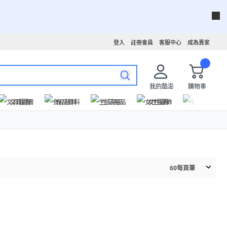
登入
註冊會員
客服中心
成為賣家
我的酷澎
購物車
文具圖書
食品飲料
生活用品
女性服飾
運動戶外
60
每頁筆