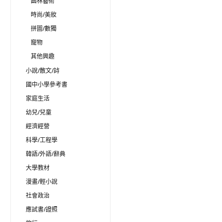
園林藝術
時尚/美妝
拼圖/數獨
寵物
其他興趣
小說/散文/詩
國中小學參考書
家庭生活
幼兒/兒童
經濟經營
科學/工程學
韓語/外語/辭典
大學教材
漫畫/輕小說
社會政治
應試書/證照