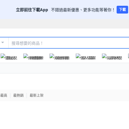
立即前往下載App
不錯過最新優惠、更多功能等著你！
下載
嬰幼兒
保健醫療
美妝保養
個人清潔
玩具休閒
格最高
最熱銷
最新上架