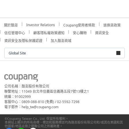
Investor Relations
關於酷澎
Coupang使用者條款
退換貨政策
信任管理中心
顧客隱私權政策通知
安心購物
資訊安全
資訊安全及隱私保護認證
加入酷澎商城
Global Site
公司名稱：酷澎股份有限公司
聯繫地址：11049 台北市信義區信義路五段7號13樓之1
統編：91002999
客服中心：0809-088-810 (免費) / 02-5592-7298
電子郵件：help_tw@coupang.com
©Coupang Taiwan Co., Ltd. 保留所有權利。
本網站上顯示的所有商標、標誌和服務標誌均為酷澎股份有限公司和/或其在美國和其
他國家/地區註冊之關聯公司之所屬財產。