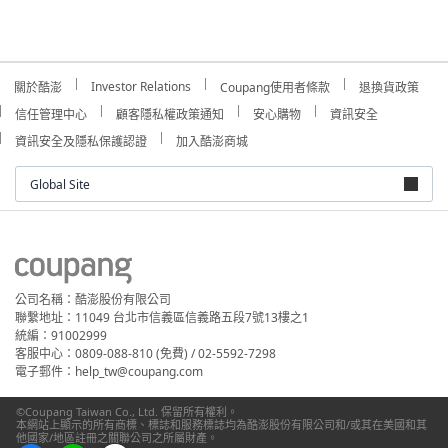
Investor Relations
關於酷澎
Coupang使用者條款
退換貨政策
信任管理中心
顧客隱私權政策通知
安心購物
資訊安全
資訊安全及隱私保護認證
加入酷澎商城
Global Site
公司名稱：酷澎股份有限公司
聯繫地址：11049 台北市信義區信義路五段7號13樓之1
統編：91002999
客服中心：0809-088-810 (免費) / 02-5592-7298
電子郵件：help_tw@coupang.com
©Coupang Taiwan Co., Ltd. 保留所有權利。
本網站上顯示的所有商標、標誌和服務標誌均為酷澎股份有限公司和/或其在美國和其
他國家/地區註冊之關聯公司之所屬財產。