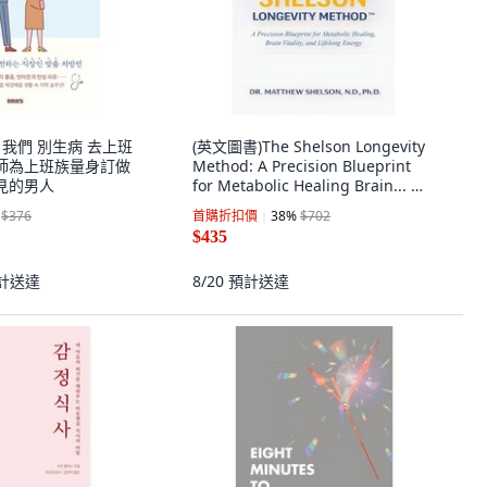
ng 我們 別生病 去上班
(英文圖書)The Shelson Longevity
師為上班族量身訂做
Method: A Precision Blueprint
得見的男人
for Metabolic Healing Brain... 平
裝版, Page Publishing, 英文
$376
首購折扣價
38
%
$702
$435
計送達
8/20
預計送達