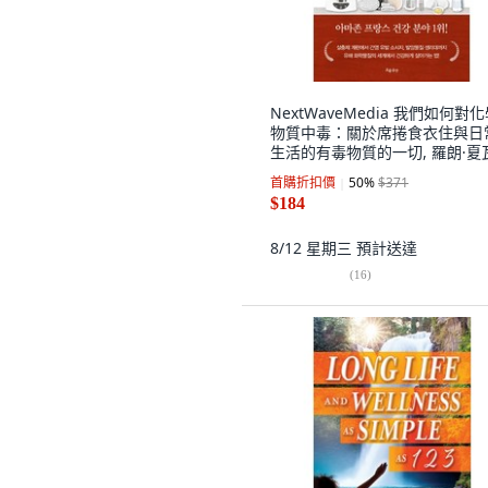
NextWaveMedia 我們如何對
物質中毒：關於席捲食衣住與日
生活的有毒物質的一切, 羅朗·夏
耶
首購折扣價
50
%
$371
$184
8/12 星期三
預計送達
(
16
)