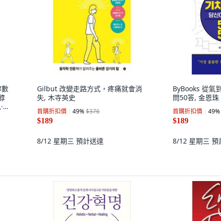
醇數
Gilbut 改變走路方式，疼痛就會消
ByBooks 從
醇
失, 木寺英史
問50答, 金恩珠
·波
首購折扣價
49
%
$376
首購折扣價
49
%
$189
$189
8/12 星期三
預計送達
8/12 星期三
預