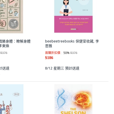
rs 戰勝身體：瞭解身體
beebeetreebooks 保健室收藏, 李
李東煥
恩雅
$376
首購折扣價
50
%
$376
$186
計送達
8/12 星期三
預計送達
)