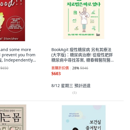
...and some more
BookAgit 瘦性糖尿病 另有其療法
ll prevent you from
(大字版)：糖尿病治療! 從瘦性肥胖
, Independently
糖尿病中尋找答案, 糖春韓醫院醫療
語
團隊
$650
首購折扣價
28
%
$846
$603
8/12 星期三
預計送達
(
1
)