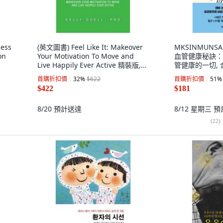
ess
(英文圖書) Feel Like It: Makeover
MKSINMUN
on
Your Motivation To Move and
血管健康秘訣：
Live Happily Ever Active 精裝版,
管健康的一切, 
FriesenPress, 英文
首購折扣價
32
%
$622
首購折扣價
51
%
$422
$181
8/20
預計送達
8/12 星期三
預
(
22
)