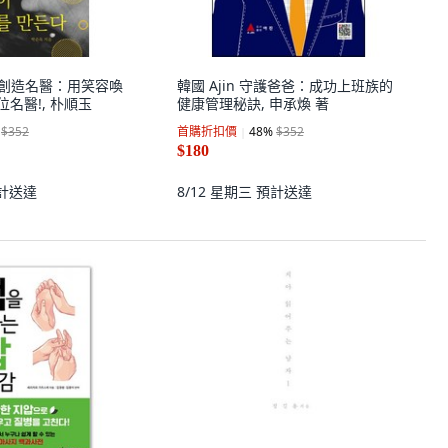
笑容創造名醫：用笑容喚
韓國 Ajin 守護爸爸：成功上班族的
位名醫!, 朴順玉
健康管理秘訣, 申承煥 著
$352
首購折扣價
48
%
$352
$180
計送達
8/12 星期三
預計送達