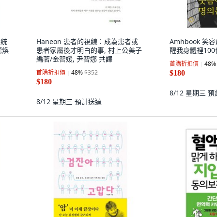
系統
Haneon 患者的視線：成為患者或
Amhbook 
德煥
患者家屬後才明白的事, 村上公美子
醒我身體裡100
編著/金智媛, 尹智娜 共譯
首購折扣價
48
%
首購折扣價
48
%
$352
$180
$180
8/12 星期三
預
8/12 星期三
預計送達