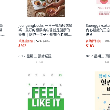
化學
Joongangbooks 一日一餐糖尿病餐
Saenggakso
常
桌：最好的糖尿病名醫就是健康的
內心飢餓的正念
瓦利
餐桌 | 讓你一輩子不用擔心血糖!,
伯斯
作者: 江南世福蘭斯醫院營養團隊,
首購折扣價
52
%
$423
首購折扣價
50
%
安哲佑, 金亨美, 金美華, 金恩貞
$202
$183
8/12 星期三
預計送達
8/12 星期三
預
(
123
)
(
13
)