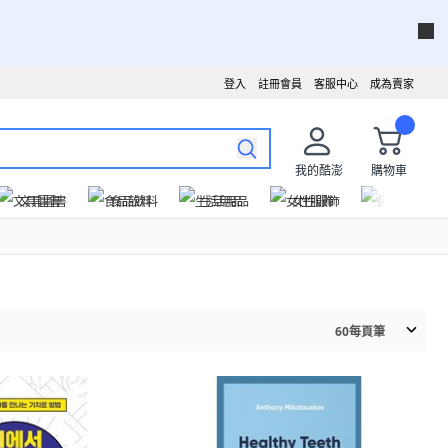
登入
註冊會員
客服中心
成為賣家
我的酷澎
購物車
文具圖書
食品飲料
生活用品
女性服飾
運動戶外
60
每頁筆