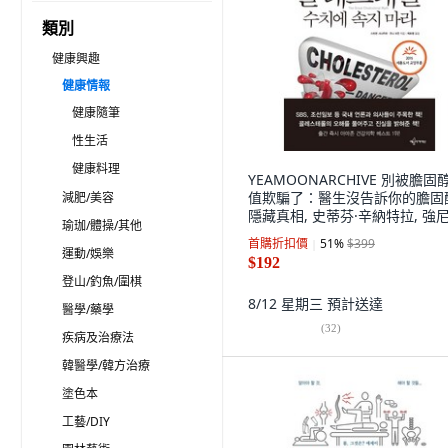
類別
健康興趣
健康情報
健康隨筆
性生活
健康料理
YEAMOONARCHIVE 別被膽固
值欺騙了：醫生沒告訴你的膽固
減肥/美容
隱藏真相, 史蒂芬·辛納特拉, 強尼
瑜珈/體操/其他
登
首購折扣價
51
%
$399
運動/娛樂
$192
登山/釣魚/圍棋
8/12 星期三
預計送達
醫學/藥學
(
32
)
疾病及治療法
韓醫學/韓方治療
塗色本
工藝/DIY