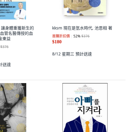
SA 讓身體重獲新生的
kksm 現在是氫水時代, 池恩相 著
血管名醫傳授的血
首購折扣價
52
%
$376
金東益
$180
$376
8/12 星期三
預計送達
計送達