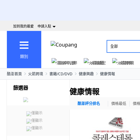
加到我的最愛
申請入駐
全部
類別
澎派中元節
火箭速配
火箭跨境
酷澎首頁
火箭跨境
書籍/CD/DVD
健康興趣
健康情報
篩選器
健康情報
酷澎評分排名
價格最低
價
僅顯示
僅顯示
僅顯示