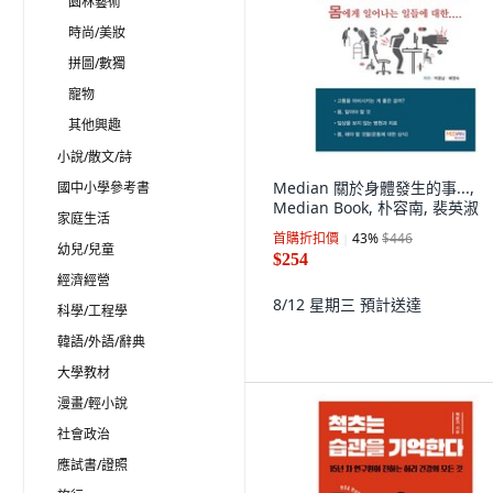
園林藝術
時尚/美妝
拼圖/數獨
寵物
其他興趣
小說/散文/詩
Median 關於身體發生的事...,
國中小學參考書
Median Book, 朴容南, 裴英淑
家庭生活
首購折扣價
43
%
$446
幼兒/兒童
$254
經濟經營
8/12 星期三
預計送達
科學/工程學
韓語/外語/辭典
大學教材
漫畫/輕小說
社會政治
應試書/證照