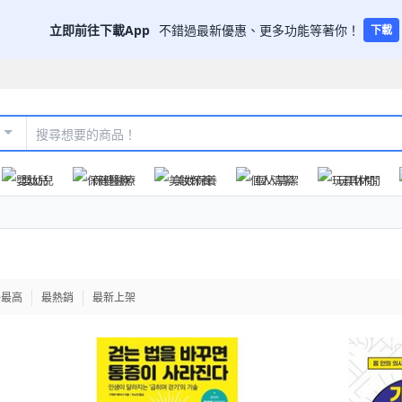
立即前往下載App
不錯過最新優惠、更多功能等著你！
下載
嬰幼兒
保健醫療
美妝保養
個人清潔
玩具休閒
格最高
最熱銷
最新上架