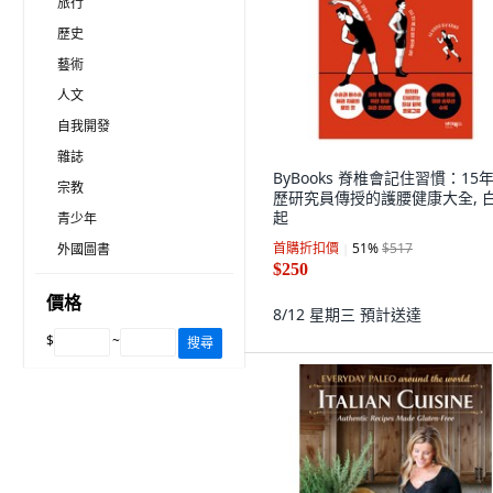
旅行
歷史
藝術
人文
自我開發
雜誌
ByBooks 脊椎會記住習慣：15
宗教
歷研究員傳授的護腰健康大全, 
起
青少年
首購折扣價
51
%
$517
外國圖書
$250
價格
8/12 星期三
預計送達
$
~
搜尋