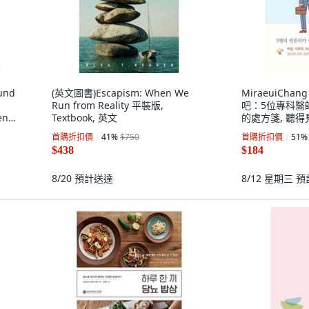
und
(英文圖書)Escapism: When We
MiraeuiCha
Run from Reality 平裝版,
吧：5位專科醫
en-
Textbook, 英文
的處方箋, 聽
首購折扣價
41
%
$750
首購折扣價
51
%
$438
$184
8/20
預計送達
8/12 星期三
預