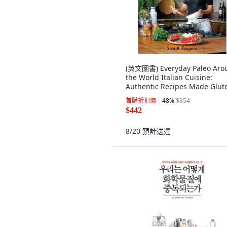
(英文圖書) Everyday Paleo Aro
the World Italian Cuisine:
Authentic Recipes Made Glut
Free 平裝版, Victory Belt
首購折扣價
48
%
$854
Publishing, 英文
$442
8/20
預計送達