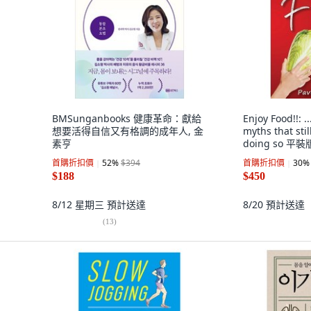
BMSunganbooks 健康革命：獻給
Enjoy Food!!: 
想要活得自信又有格調的成年人, 金
myths that sti
素亨
doing so 平裝版
Published, 英
首購折扣價
52
%
$394
首購折扣價
30
%
$188
$450
8/12 星期三
預計送達
8/20
預計送達
(
13
)