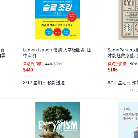
年資
Lemon1spoon 慢跑 大字版圖書, 田
SamnParke
白雲
中宏明
才能拯救身體, 
首購折扣價
44
%
$799
首購折扣價
50
%
$440
$186
8/12 星期三
預計送達
8/12 星期三
預
(
151