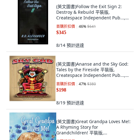
(英文圖書)Follow the Exit Sign 2:
Destroy & Rebuild 平裝版,
Createspace Independent Pub...,
英文
首購折扣價
46
%
$641
$345
8/14
預計送達
(英文圖書)Ananse and the Sky God:
Tales by the Fireside 平裝版,
Createspace Independent Pub...,
英文
首購折扣價
47
%
$380
$198
8/19
預計送達
(英文圖書)Great Grandpa Loves Me!:
A Rhyming Story for
Grandchildren! 平裝版,
Independently Published, 英文