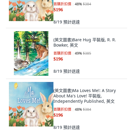
首購折扣價
48
%
$384
$196
8/19
預計送達
(英文圖書)Bare Hug 平裝版, R. R.
Bowker, 英文
首購折扣價
49
%
$385
$196
8/19
預計送達
(英文圖書)Ma Loves Me!: A Story
About Ma's Love! 平裝版,
Independently Published, 英文
首購折扣價
48
%
$384
$196
8/19
預計送達