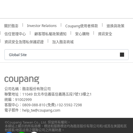
Investor Relations
關於酷澎
Coupang使用者條款
退換貨政策
信任管理中心
顧客隱私權政策通知
安心購物
資訊安全
資訊安全及隱私保護認證
加入酷澎商城
Global Site
公司名稱：酷澎股份有限公司
聯繫地址：11049 台北市信義區信義路五段7號13樓之1
統編：91002999
客服中心：0809-088-810 (免費) / 02-5592-7298
電子郵件：help_tw@coupang.com
©Coupang Taiwan Co., Ltd. 保留所有權利。
本網站上顯示的所有商標、標誌和服務標誌均為酷澎股份有限公司和/或其在美國和其
他國家/地區註冊之關聯公司之所屬財產。