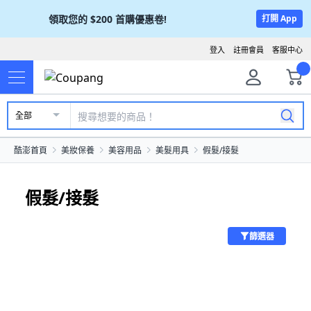
領取您的
$200
首購優惠卷!
打開 App
登入
註冊會員
客服中心
全部
酷澎首頁
美妝保養
美容用品
美髮用具
假髮/接髮
假髮/接髮
篩選器