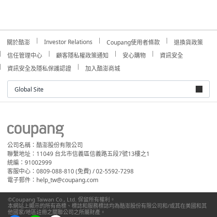
Investor Relations
關於酷澎
Coupang使用者條款
退換貨政策
信任管理中心
顧客隱私權政策通知
安心購物
資訊安全
資訊安全及隱私保護認證
加入酷澎商城
Global Site
公司名稱：酷澎股份有限公司
聯繫地址：11049 台北市信義區信義路五段7號13樓之1
統編：91002999
客服中心：0809-088-810 (免費) / 02-5592-7298
電子郵件：help_tw@coupang.com
©Coupang Taiwan Co., Ltd. 保留所有權利。
本網站上顯示的所有商標、標誌和服務標誌均為酷澎股份有限公司和/或其在美國和其
他國家/地區註冊之關聯公司之所屬財產。