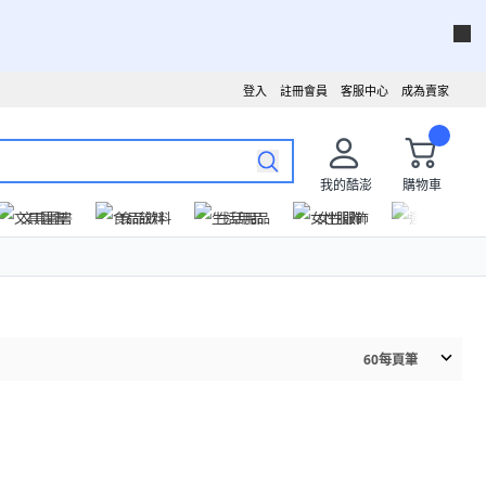
登入
註冊會員
客服中心
成為賣家
我的酷澎
購物車
文具圖書
食品飲料
生活用品
女性服飾
運動戶外
60
每頁筆