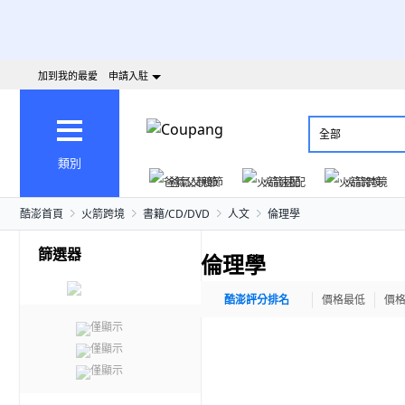
加到我的最愛
申請入駐
全部
類別
爸氣父親節
火箭速配
火箭跨境
酷澎首頁
火箭跨境
書籍/CD/DVD
人文
倫理學
篩選器
倫理學
酷澎評分排名
價格最低
價
僅顯示
僅顯示
僅顯示