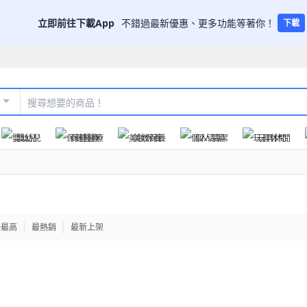
立即前往下載App
不錯過最新優惠、更多功能等著你！
下載
嬰幼兒
保健醫療
美妝保養
個人清潔
玩具休閒
格最高
最熱銷
最新上架