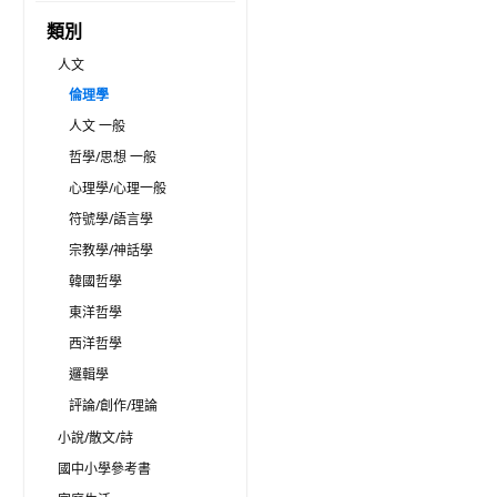
類別
人文
倫理學
人文 一般
哲學/思想 一般
心理學/心理一般
符號學/語言學
宗教學/神話學
韓國哲學
東洋哲學
西洋哲學
邏輯學
評論/創作/理論
小說/散文/詩
國中小學參考書