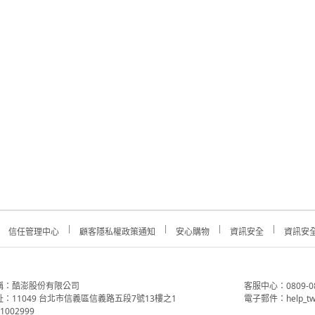
信任管理中心
顧客隱私權政策通知
安心購物
資訊安全
資訊安
稱：酷澎股份有限公司
客服中心：0809-088-
：11049 台北市信義區信義路五段7號13樓之1
電子郵件：help_tw
002999