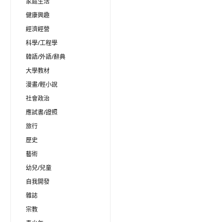
家庭生活
健康興趣
經濟經營
科學/工程學
韓語/外語/辭典
大學教材
漫畫/輕小說
社會政治
應試書/證照
旅行
歷史
藝術
幼兒/兒童
自我開發
雜誌
宗教