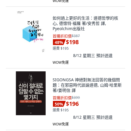
WOW免運
如何過上更好的生活：道德哲學的核
心, 德懷特·福羅 著/安秀哲 譯,
Pyeolchim出版社
首購折扣價
$387
$198
48
%
運費 $195
8/12 星期三
預計送達
WOW免運
SIGONGSA 神絕對無法回答的幾個問
題：在邪惡時代談論道德, 山姆·哈里斯
著/姜明信 譯
首購折扣價
$399
$196
50
%
運費 $195
8/12 星期三
預計送達
WOW免運