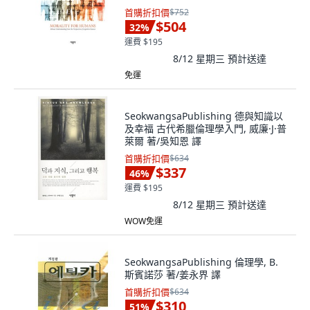
首購折扣價
$752
$504
32
%
運費 $195
8/12 星期三
預計送達
免運
SeokwangsaPublishing 德與知識以
及幸福 古代希臘倫理學入門, 威廉·J·普
萊爾 著/吳知恩 譯
首購折扣價
$634
$337
46
%
運費 $195
8/12 星期三
預計送達
WOW免運
SeokwangsaPublishing 倫理學, B.
斯賓諾莎 著/姜永界 譯
首購折扣價
$634
$310
51
%