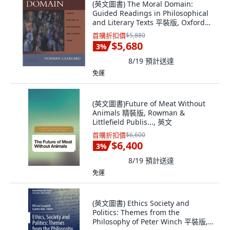
(英文圖書) The Moral Domain:
Guided Readings in Philosophical
and Literary Texts 平裝版, Oxford
University Press, USA, 英文
首購折扣價
$5,880
$5,680
3
%
8/19
預計送達
免運
(英文圖書)Future of Meat Without
Animals 精裝版, Rowman &
Littlefield Publis..., 英文
首購折扣價
$6,600
$6,400
3
%
8/19
預計送達
免運
(英文圖書) Ethics Society and
Politics: Themes from the
Philosophy of Peter Winch 平裝版,