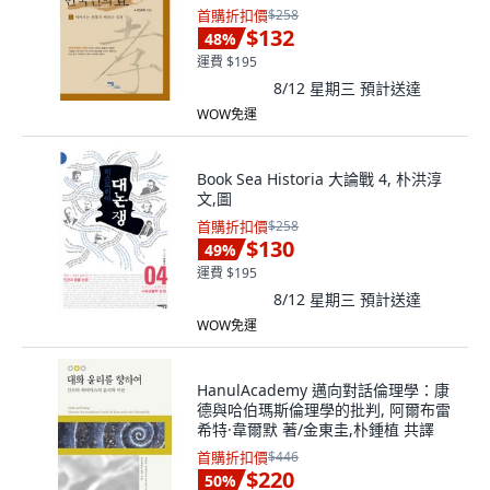
首購折扣價
$258
$132
48
%
運費 $195
8/12 星期三
預計送達
WOW免運
Book Sea Historia 大論戰 4, 朴洪淳
文,圖
首購折扣價
$258
$130
49
%
運費 $195
8/12 星期三
預計送達
WOW免運
HanulAcademy 邁向對話倫理學：康
德與哈伯瑪斯倫理學的批判, 阿爾布雷
希特·韋爾默 著/金東圭,朴鍾植 共譯
首購折扣價
$446
$220
50
%