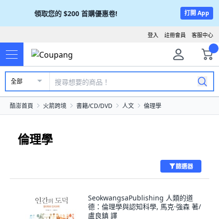
領取您的
$200
首購優惠卷!
打開 App
登入
註冊會員
客服中心
全部
酷澎首頁
火箭跨境
書籍/CD/DVD
人文
倫理學
倫理學
篩選器
SeokwangsaPublishing 人類的道
德：倫理學與認知科學, 馬克·強森 著/
盧良鎮 譯