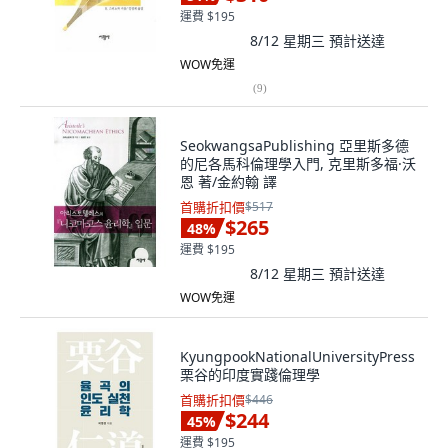
運費 $195
8/12 星期三
預計送達
WOW免運
(
9
)
SeokwangsaPublishing 亞里斯多德
的尼各馬科倫理學入門, 克里斯多福·沃
恩 著/金約翰 譯
首購折扣價
$517
$265
48
%
運費 $195
8/12 星期三
預計送達
WOW免運
KyungpookNationalUniversityPress
栗谷的印度實踐倫理學
首購折扣價
$446
$244
45
%
運費 $195