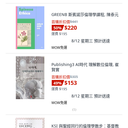
GREENB 斯賓諾莎倫理學課程, 陳泰元
首購折扣價
$441
$220
50
%
運費 $195
8/12 星期三
預計送達
WOW免運
Publishing3 AI時代 理解數位倫理, 崔
賢實
首購折扣價
$305
$153
49
%
運費 $195
8/12 星期三
預計送達
WOW免運
(
1
)
KSI 與聖經同行的倫理學散步：基督教