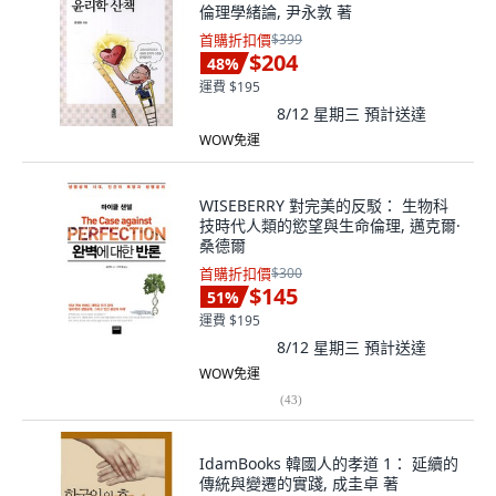
倫理學緒論, 尹永敦 著
首購折扣價
$399
$204
48
%
運費 $195
8/12 星期三
預計送達
WOW免運
WISEBERRY 對完美的反駁： 生物科
技時代人類的慾望與生命倫理, 邁克爾·
桑德爾
首購折扣價
$300
$145
51
%
運費 $195
8/12 星期三
預計送達
WOW免運
(
43
)
IdamBooks 韓國人的孝道 1： 延續的
傳統與變遷的實踐, 成圭卓 著