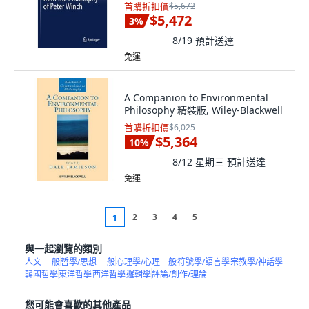
Springer, 英文
首購折扣價
$5,672
$5,472
3
%
8/19
預計送達
免運
A Companion to Environmental
Philosophy 精裝版, Wiley-Blackwell
首購折扣價
$6,025
$5,364
10
%
8/12 星期三
預計送達
免運
2
3
4
5
1
與一起瀏覽的類別
人文 一般
哲學/思想 一般
心理學/心理一般
符號學/語言學
宗教學/神話學
韓國哲學
東洋哲學
西洋哲學
邏輯學
評論/創作/理論
您可能會喜歡的其他產品