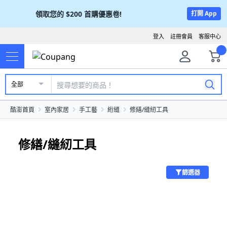
領取您的
$200
首購優惠卷!
打開 App
登入
註冊會員
客服中心
全部
酷澎首頁
室內家居
手工藝
絎縫
修繕/縫紉工具
修繕/縫紉工具
篩選器