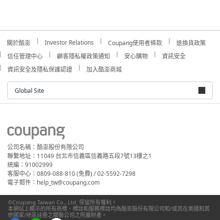
Investor Relations
關於酷澎
Coupang使用者條款
退換貨政策
信任管理中心
顧客隱私權政策通知
安心購物
資訊安全
資訊安全及隱私保護認證
加入酷澎商城
Global Site
公司名稱：酷澎股份有限公司
聯繫地址：11049 台北市信義區信義路五段7號13樓之1
統編：91002999
客服中心：0809-088-810 (免費) / 02-5592-7298
電子郵件：help_tw@coupang.com
©Coupang Taiwan Co., Ltd. 保留所有權利。
本網站上顯示的所有商標、標誌和服務標誌均為酷澎股份有限公司和/或其在美國和其
他國家/地區註冊之關聯公司之所屬財產。