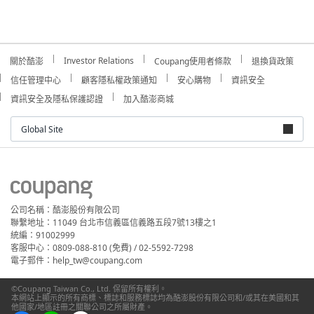
Investor Relations
關於酷澎
Coupang使用者條款
退換貨政策
信任管理中心
顧客隱私權政策通知
安心購物
資訊安全
資訊安全及隱私保護認證
加入酷澎商城
Global Site
公司名稱：酷澎股份有限公司
聯繫地址：11049 台北市信義區信義路五段7號13樓之1
統編：91002999
客服中心：0809-088-810 (免費) / 02-5592-7298
電子郵件：help_tw@coupang.com
©Coupang Taiwan Co., Ltd. 保留所有權利。
本網站上顯示的所有商標、標誌和服務標誌均為酷澎股份有限公司和/或其在美國和其
他國家/地區註冊之關聯公司之所屬財產。