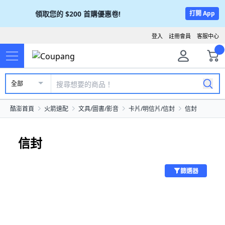
領取您的
$200
首購優惠卷!
打開 App
登入
註冊會員
客服中心
全部
酷澎首頁
火箭速配
文具/圖書/影音
卡片/明信片/信封
信封
信封
篩選器