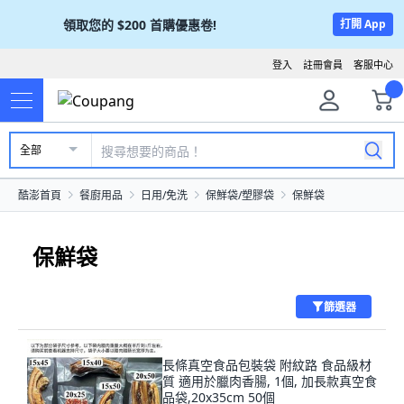
領取您的
$200
首購優惠卷!
打開 App
登入
註冊會員
客服中心
全部
酷澎首頁
餐廚用品
日用/免洗
保鮮袋/塑膠袋
保鮮袋
保鮮袋
篩選器
長條真空食品包裝袋 附紋路 食品級材
質 適用於臘肉香腸, 1個, 加長款真空食
品袋,20x35cm 50個