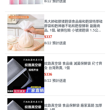
8/22
預計送達
馬大帥硅膠揉麪袋食品級和麪袋特厚硅
膠袋和麪神器不粘和麪發酵新 副廠商
品, 1個, 破損包賠 小號揉麪袋 1.5公斤
裝送扎
$337
8/22
預計送達
紋路真空袋 食品級 滅菌保鮮袋 尺寸齊
全 台灣熱賣, 1個
$336
8/22
預計送達
紋路真空袋 食品保鮮袋 廠家直銷 加厚
型, 1個