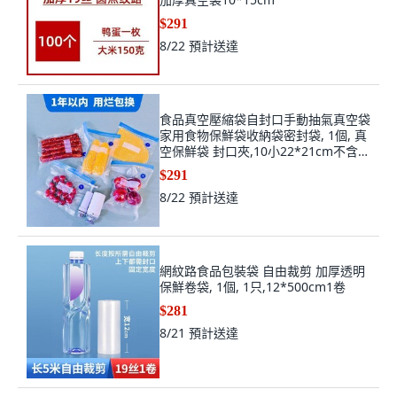
$291
8/22
預計送達
食品真空壓縮袋自封口手動抽氣真空袋
家用食物保鮮袋收納袋密封袋, 1個, 真
空保鮮袋 封口夾,10小22*21cm不含抽
氣泵
$291
8/22
預計送達
網紋路食品包裝袋 自由裁剪 加厚透明
保鮮卷袋, 1個, 1只,12*500cm1卷
$281
8/21
預計送達