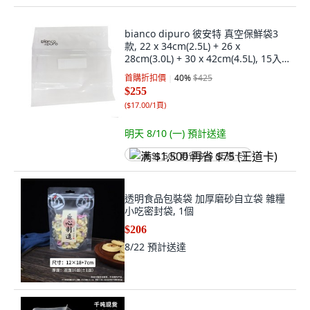
bianco dipuro 彼安特 真空保鮮袋3
款, 22 x 34cm(2.5L) + 26 x
28cm(3.0L) + 30 x 42cm(4.5L), 15入,
1組
首購折扣價
40
%
$425
$255
(
$17.00/1頁
)
明天 8/10 (一)
預計送達
满 $1,500 再省 $75 (王道卡)
透明食品包裝袋 加厚磨砂自立袋 雜糧
小吃密封袋, 1個
$206
8/22
預計送達