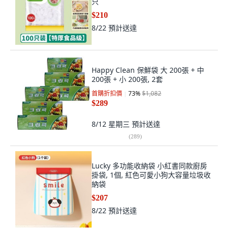
只
$210
8/22
預計送達
Happy Clean 保鮮袋 大 200張 + 中
200張 + 小 200張, 2套
首購折扣價
73
%
$1,082
$289
8/12 星期三
預計送達
(
289
)
Lucky 多功能收納袋 小紅書同款廚房
掛袋, 1個, 紅色可愛小狗大容量垃圾收
納袋
$207
8/22
預計送達