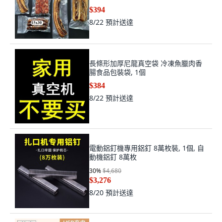
$394
8/22
預計送達
長條形加厚尼龍真空袋 冷凍魚臘肉香
腸食品包裝袋, 1個
$384
8/22
預計送達
電動鋁釘機專用鋁釘 8萬枚裝, 1個, 自
動機鋁釘 8萬枚
30
%
$4,680
$3,276
8/20
預計送達