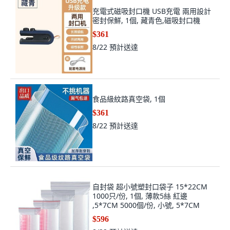
充電式磁吸封口機 USB充電 兩用設計
密封保鮮, 1個, 藏青色,磁吸封口機
$361
8/22
預計送達
食品級紋路真空袋, 1個
$361
8/22
預計送達
自封袋 超小號塑封口袋子 15*22CM
1000只/份, 1個, 薄款5絲 紅邊
,5*7CM 5000個/份, 小號, 5*7CM
$596