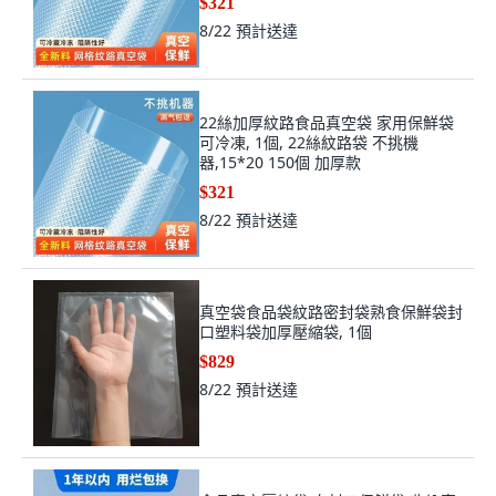
$321
8/22
預計送達
22絲加厚紋路食品真空袋 家用保鮮袋
可冷凍, 1個, 22絲紋路袋 不挑機
器,15*20 150個 加厚款
$321
8/22
預計送達
真空袋食品袋紋路密封袋熟食保鮮袋封
口塑料袋加厚壓縮袋, 1個
$829
8/22
預計送達