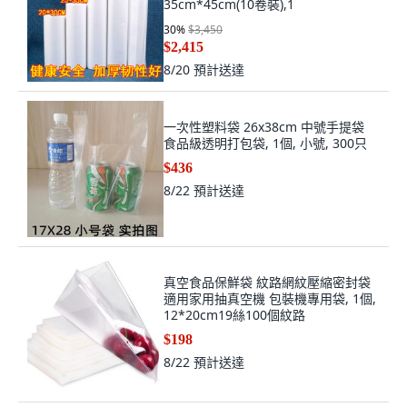
35cm*45cm(10卷裝),1
30
%
$3,450
$2,415
8/20
預計送達
一次性塑料袋 26x38cm 中號手提袋
食品級透明打包袋, 1個, 小號, 300只
$436
8/22
預計送達
真空食品保鮮袋 紋路網紋壓縮密封袋
適用家用抽真空機 包裝機專用袋, 1個,
12*20cm19絲100個紋路
$198
8/22
預計送達