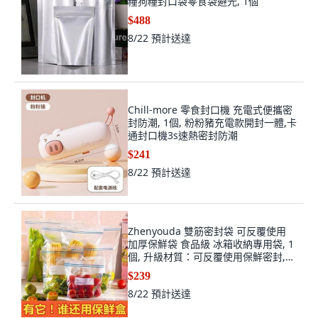
糧狗糧封口袋零食袋避光, 1個
$488
8/22
預計送達
Chill-more 零食封口機 充電式便攜密
封防潮, 1個, 粉粉豬充電款開封一體,卡
通封口機3s速熱密封防潮
$241
8/22
預計送達
Zhenyouda 雙筋密封袋 可反覆使用
加厚保鮮袋 食品級 冰箱收納專用袋, 1
個, 升級材質：可反覆使用保鮮密封,試
用裝：小號2只
$239
8/22
預計送達