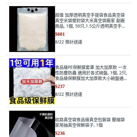
超值 加厚透明真空手提袋食品真空袋
真空米袋塑封袋大米真空袋廠家 副廠
商品, 1個, 50只,1.5公斤透明真空手提
袋24*34*24
$601
8/22
預計送達
食品級PE保鮮膜套罩 加大加厚款 一次
性防塵防蟲 適用於各式碗盤, 1個, 2只,
食品級保鮮膜加大加厚款大小碗盤通
用, N/A
$237
8/22
預計送達
紋路真空袋食品級真空包裝袋 壓縮袋
家用抽真空保鮮袋子, 1個
$236