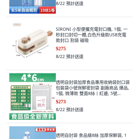
8/22
預計送達
SIRONI 小型便攜充電封口機, 1個, 一
秒封口封切一體,白色升級款USB充電
款封口 割袋 磁吸
$275
8/22
預計送達
透明自封袋加厚食品專用收納袋封口袋
包裝袋小號保鮮密封袋 副廠商品 爆品,
1個, 微薄款 雙面8絲丨紅邊, 5號
10*15cm 500個
$273
8/22
預計送達
透明自封袋 食品級8絲 加厚保鮮袋, 1