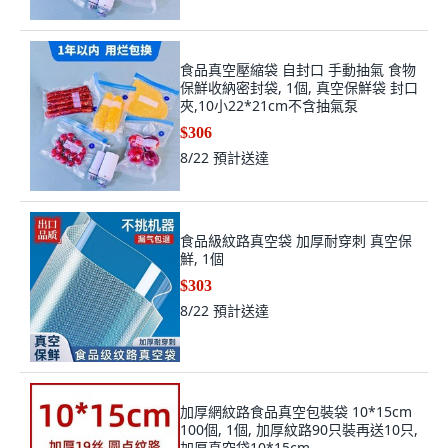
食品真空壓縮袋 自封口 手動抽氣 食物
保鮮收納密封袋, 1個, 真空保鮮袋 封口
夾,10小22*21cm不含抽氣泵
$306
8/22
預計送達
食品級紋路真空袋 加厚耐穿刺 真空保
鮮, 1個
$303
8/22
預計送達
加厚網紋路食品真空包裝袋 10*15cm
100個, 1個, 加厚紋路90只裝再送10只,
加厚真空袋10*15cm