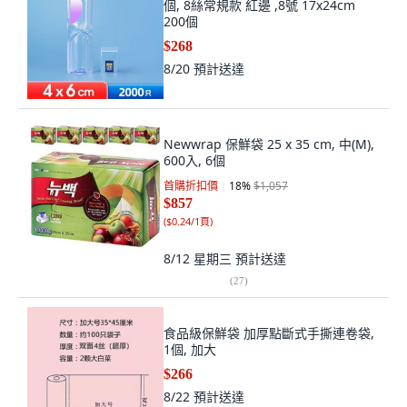
個, 8絲常規款 紅邊 ,8號 17x24cm
200個
$268
8/20
預計送達
Newwrap 保鮮袋 25 x 35 cm, 中(M),
600入, 6個
首購折扣價
18
%
$1,057
$857
(
$0.24/1頁
)
8/12 星期三
預計送達
(
27
)
食品級保鮮袋 加厚點斷式手撕連卷袋,
1個, 加大
$266
8/22
預計送達