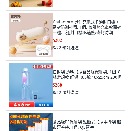
Chili-more 迷你充電式卡通封口機，
密封防潮神器, 1個, 咖啡熊充電款開封
一體,卡通封口機3s速熱/密封防潮
$202
8/22
預計送達
自封袋 透明加厚食品級保鮮袋, 1個, 8
絲常規款 紅邊 ,8.5號 18x25cm 200個
$268
8/22
預計送達
食品級PE保鮮袋 點斷式加厚手撕袋 超
市連卷袋, 1個, QS籃字