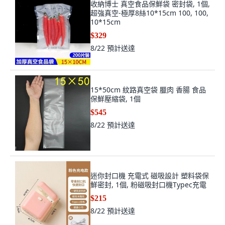
收納博士 真空食品保鮮袋 密封袋, 1個,
超強真空-極厚8絲10*15cm 100, 100,
10*15cm
$329
8/22
預計送達
15*50cm 紋路真空袋 臘肉 香腸 食品
保鮮壓縮袋, 1個
$545
8/22
預計送達
迷你封口機 充電式 磁吸設計 塑料袋保
鮮密封, 1個, 粉磁吸封口機Typec充電
$215
8/22
預計送達