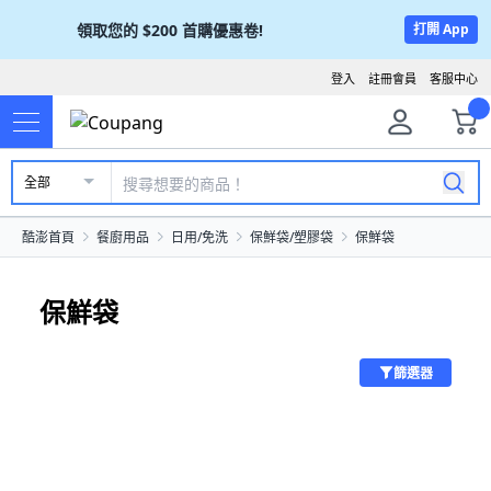
領取您的
$200
首購優惠卷!
打開 App
登入
註冊會員
客服中心
全部
酷澎首頁
餐廚用品
日用/免洗
保鮮袋/塑膠袋
保鮮袋
保鮮袋
篩選器