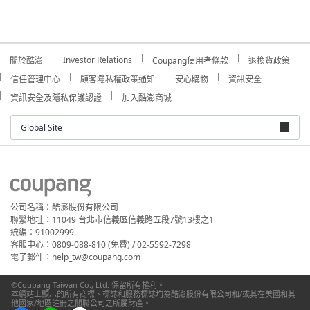
Investor Relations
關於酷澎
Coupang使用者條款
退換貨政策
信任管理中心
顧客隱私權政策通知
安心購物
資訊安全
資訊安全及隱私保護認證
加入酷澎商城
Global Site
公司名稱：酷澎股份有限公司
聯繫地址：11049 台北市信義區信義路五段7號13樓之1
統編：91002999
客服中心：0809-088-810 (免費) / 02-5592-7298
電子郵件：help_tw@coupang.com
©Coupang Taiwan Co., Ltd. 保留所有權利。
本網站上顯示的所有商標、標誌和服務標誌均為酷澎股份有限公司和/或其在美國和其
他國家/地區註冊之關聯公司之所屬財產。