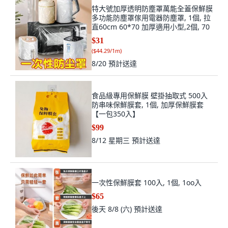
特大號加厚透明防塵罩萬能全蓋保鮮膜
多功能防塵罩傢用電器防塵罩, 1個, 拉
直60cm 60*70 加厚適用小型,2個, 70
$31
(
$44.29/1m
)
8/20
預計送達
食品級專用保鮮膜 壁掛抽取式 500入
防串味保鮮膜套, 1個, 加厚保鮮膜套
【一包350入】
$99
8/12 星期三
預計送達
一次性保鮮膜套 100入, 1個, 1oo入
$65
後天 8/8 (六)
預計送達