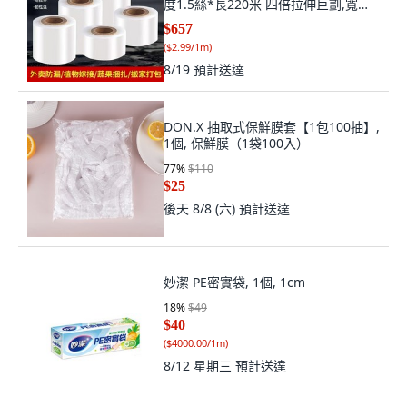
度1.5絲*長220米 四倍拉伸巨劃,寬度
5cm*24卷整箱 高粘度每卷一塊多,
$657
220m
(
$2.99/1m
)
8/19
預計送達
DON.X 抽取式保鮮膜套【1包100抽】,
1個, 保鮮膜（1袋100入）
77
%
$110
$25
後天 8/8 (六)
預計送達
妙潔 PE密實袋, 1個, 1cm
18
%
$49
$40
(
$4000.00/1m
)
8/12 星期三
預計送達