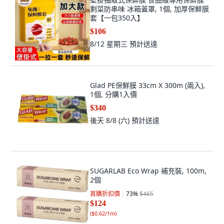
剩菜防串味 冰箱蓋罩, 1個, 加厚保鮮膜
套【一包350入】
$106
8/12 星期三
預計送達
Glad PE保鮮膜 33cm X 300m (兩入),
1個, 分購1入價
$340
後天 8/8 (六)
預計送達
SUGARLAB Eco Wrap 補充裝, 100m,
2個
首購折扣價
73
%
$465
$124
(
$0.62/1m
)