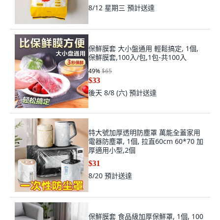
8/12 星期三
預計送達
保鮮膜套 大小盤通用 輕鬆搞定, 1個,
保鮮膜套,100入/包,1包-共100入
49
%
$65
$33
後天 8/8 (六)
預計送達
特大號加厚透明防塵罩 萬能全蓋家用
電器防塵罩, 1個, 拉直60cm 60*70 加
厚適用小型,2個
$31
8/20
預計送達
保鮮膜套 食品級加厚保鮮罩, 1個, 100