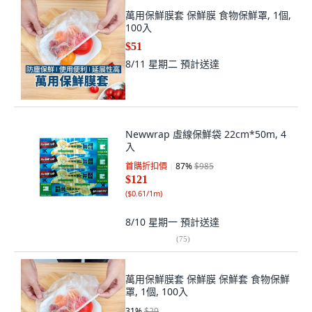
萬用保鮮膜套 保鮮膜 食物保鮮罩, 1個,
100入
$51
8/11 星期二
預計送達
Newwrap 虛線保鮮袋 22cm*50m, 4
入
首購折扣價
87
%
$985
$121
(
$0.61/1m
)
8/10 星期一
預計送達
(
75
)
萬用保鮮膜套 保鮮膜 保鮮套 食物保鮮
罩, 1個, 100入
31
%
$29