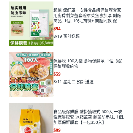
超值 保鮮罩一次性食品級保鮮膜套家
用廚房剩菜盤套碗罩菜無毒加厚 副廠
商品, 1個, 10只,育徽+ 商超同款 保鮮
套-適用於99%碗
$94
8/19
預計送達
保鮮膜 100入袋 食物保鮮罩, 1個, (橘)
保鮮膜收納盒
$59
8/11 星期二
預計送達
食品級保鮮膜 壁掛抽取式 500入 一次
性保鮮膜套 冰箱蓋罩 剩菜防串味, 1個,
加厚保鮮膜套【一包350入】
$99