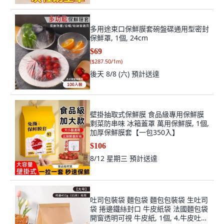
多用途束口保鮮膜套碗盤碟通用型密封
保鮮罩, 1個, 24cm
$69
(
$287.50/1m
)
後天 8/8 (六)
預計送達
壁掛抽取式保鮮膜 食品級專用保鮮膜
剩菜防串味 冰箱蓋罩 萬用保鮮膜, 1個,
加厚保鮮膜套【一包350入】
$106
8/12 星期三
預計送達
吐司包裝袋 麵包袋 麵包包裝袋 生吐司
袋 捲邊鐵絲封口 牛皮紙袋 法國麵包袋
開窗透明可視 牛皮紙, 1個, 4.牛皮吐司