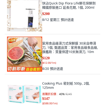
快沾Quick Dip Flora Life鮮花保鮮劑
韓國原裝進口 延長花期, 1個, 200ml
$200
8/12 星期三
預計送達
家用食品級滑刀式保鮮膜 30米自帶滑
刀, 1個, 甄選品質：家用食品級食品級,
旗艦款：質量保證10米無滑刀, 10m
$120
(
$12.00/1m
)
8/20
預計送達
Cooking Plus 密封紙 500p, 2個,
125mm
首購折扣價
40
%
$245
$147
(
$588.00/1m
)