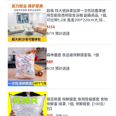
超值 特大號牀罩加厚一次性防塵罩通
用型廚房透明宿舍浴帽 副廠商品, 1個,
可拉伸5.2米 能套200*220cm大,特厚
抗老化 1個 防塵無死角
$114
8/19
預計送達
森林優選 食品級保鮮膜套裝, 1個
$89
8/20
預計送達
現貨熱賣 保鮮膜套 傢用陞級膜套 食物
保鮮蓋 碗罩, 1個, 保鮮膜套【100支/
包】
特價
50
%
$65