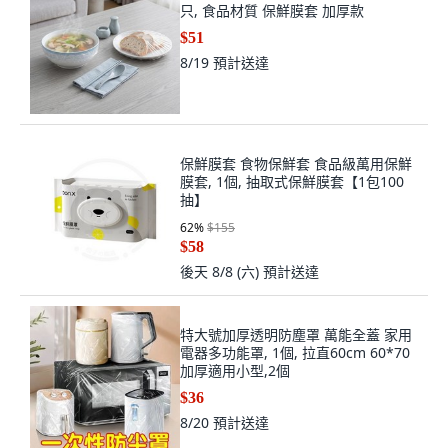
只, 食品材質 保鮮膜套 加厚款
$51
8/19
預計送達
保鮮膜套 食物保鮮套 食品級萬用保鮮
膜套, 1個, 抽取式保鮮膜套【1包100
抽】
62
%
$155
$58
後天 8/8 (六)
預計送達
特大號加厚透明防塵罩 萬能全蓋 家用
電器多功能罩, 1個, 拉直60cm 60*70
加厚適用小型,2個
$36
8/20
預計送達