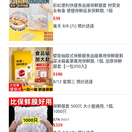
彩虹便利快捷食品級保鮮膜套 材質安
全無毒 便捷保鮮延長保鮮期, 1個
$39
後天 8/8 (六)
預計送達
壁掛抽取式保鮮膜食品級專用保鮮膜剩
菜冰箱蓋罩萬用保鮮膜, 1個, 加厚保鮮
膜套【一包350入】
$106
8/12 星期三
預計送達
保鮮膜套 500只 大小盤通用, 1個,
1000只
47
%
$607
$319