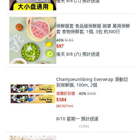
後天 8/8 (六)
預計送達
保鮮膜套 食品級保鮮膜 碗罩 萬用保鮮
套 食物保鮮套, 1個, 3包 約300只
46
%
$183
$97
後天 8/8 (六)
預計送達
Chamjoeunlibing Everwrap 滑動切
割保鮮膜, 100m, 2個
首購折扣價
40
%
$308
$184
(
$0.92/1m
)
8/10 星期一
預計送達
(
1296
)