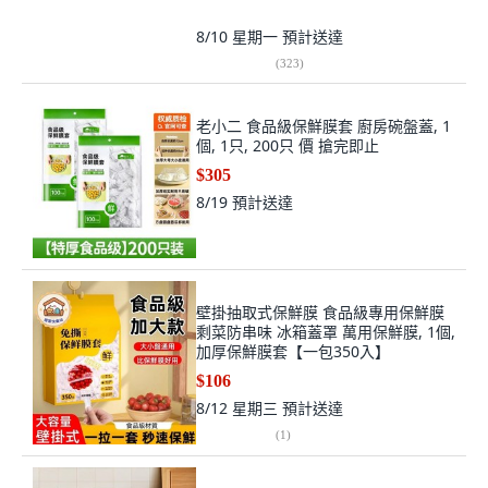
8/10 星期一
預計送達
(
323
)
老小二 食品級保鮮膜套 廚房碗盤蓋, 1
個, 1只, 200只 價 搶完即止
$305
8/19
預計送達
壁掛抽取式保鮮膜 食品級專用保鮮膜
剩菜防串味 冰箱蓋罩 萬用保鮮膜, 1個,
加厚保鮮膜套【一包350入】
$106
8/12 星期三
預計送達
(
1
)