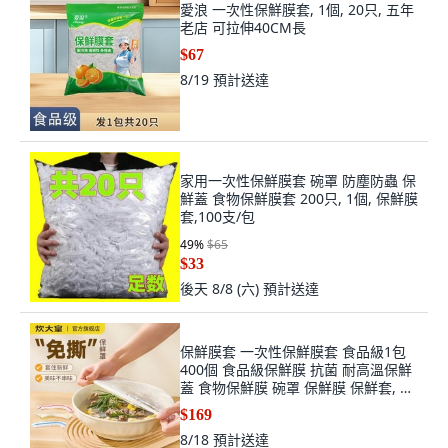
愛浪 一次性保鮮膜套, 1個, 20只, 五年
老店 可拉伸40CM長
$67
8/19
預計送達
家用一次性保鮮膜套 碗罩 防塵防蟲 保
鮮蓋 食物保鮮膜套 200只, 1個, 保鮮膜
套,100支/包
49
%
$65
$33
後天 8/8 (六)
預計送達
保鮮膜套 一次性保鮮膜套 食品級1包
400個 食品級保鮮膜 抗菌 耐高溫保鮮
蓋 食物保鮮膜 碗罩 保鮮膜 保鮮套, 1
個, 100只
$169
8/18
預計送達