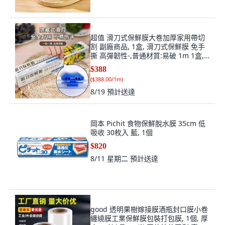
超值 滑刀式保鮮膜大卷加厚家用帶切
割 副廠商品, 1盒, 滑刀式保鮮膜 免手
撕 高彈韌性-,普通材質:易破 1m 1盒,
1m
$388
(
$388.00/1m
)
8/19
預計送達
岡本 Pichit 食物保鮮脫水膜 35cm 低
吸收 30枚入 藍, 1個
$820
8/11 星期二
預計送達
good 透明果樹嫁接膜酒瓶封口膜小卷
纏繞膜工業保鮮膜包裝打包膜, 1個, 厚