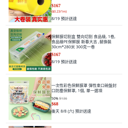
米X約728米, 728m
$167
(
$0.23/1m
)
8/19
預計送達
保鮮膜切割盒 雙向切割 食品級, 1卷,
食品級PE保鮮膜 新春大吉 ,替換裝
30cm*280米 300克一卷
$167
8/19
預計送達
一次性彩色保鮮膜罩 彈性束口碗盤封
口防塵保鮮罩, 1個, 單一選項
50
%
$136
$68
後天 8/8 (六)
預計送達