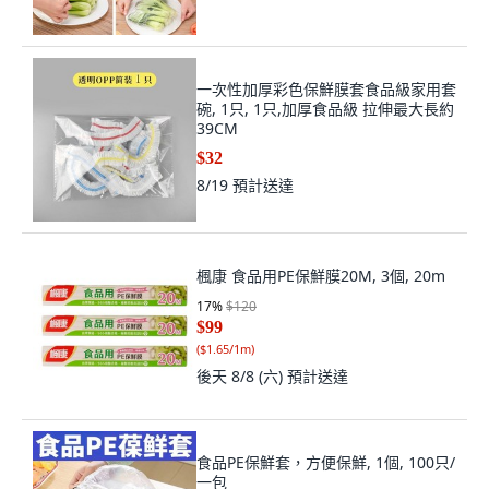
一次性加厚彩色保鮮膜套食品級家用套
碗, 1只, 1只,加厚食品級 拉伸最大長約
39CM
$32
8/19
預計送達
楓康 食品用PE保鮮膜20M, 3個, 20m
17
%
$120
$99
(
$1.65/1m
)
後天 8/8 (六)
預計送達
食品PE保鮮套，方便保鮮, 1個, 100只/
一包