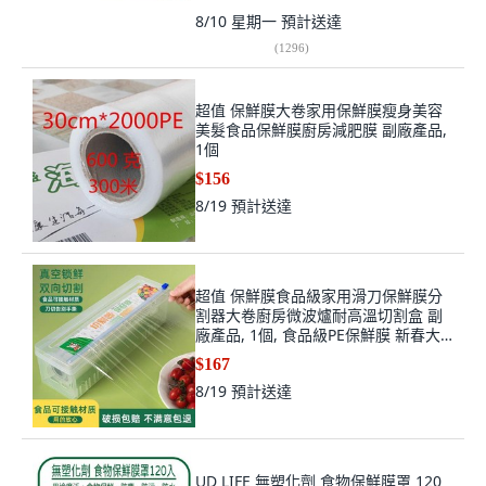
8/10 星期一
預計送達
(
1296
)
超值 保鮮膜大卷家用保鮮膜瘦身美容
美髮食品保鮮膜廚房減肥膜 副廠產品,
1個
$156
8/19
預計送達
超值 保鮮膜食品級家用滑刀保鮮膜分
割器大卷廚房微波爐耐高溫切割盒 副
廠產品, 1個, 食品級PE保鮮膜 新春大
吉 ,替換裝30cm*280米 300克一卷
$167
8/19
預計送達
UD LIFE 無塑化劑 食物保鮮膜罩 120