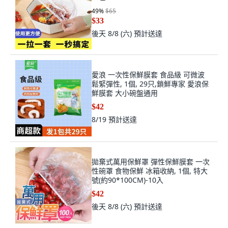
49
%
$65
$33
後天 8/8 (六)
預計送達
愛浪 一次性保鮮膜套 食品級 可微波
鬆緊彈性, 1個, 29只,鎖鮮專家 愛浪保
鮮膜套 大小碗盤通用
$42
8/19
預計送達
拋棄式萬用保鮮罩 彈性保鮮膜套 一次
性碗罩 食物保鮮 冰箱收納, 1個, 特大
號(約90*100CM)-10入
$42
後天 8/8 (六)
預計送達