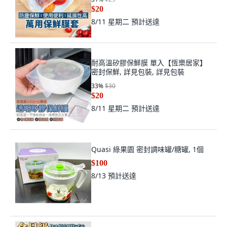
$20
8/11 星期二
預計送達
耐高溫矽膠保鮮膜 單入【恆樂居家】
密封保鮮, 詳見包裝, 詳見包裝
33
%
$30
$20
8/11 星期二
預計送達
Quasi 綠果園 密封調味罐/糖罐, 1個
$100
8/13
預計送達