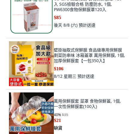
入 SGS檢驗合格 防塵防水, 1個,
PW6300食物保鮮膜罩120入
$85
後天 8/8 (六)
預計送達
壁掛抽取式保鮮膜 食品級專用保鮮膜
剩菜防串味 冰箱蓋罩 萬用保鮮膜, 1個,
加厚保鮮膜套【一包350入】
$106
8/12 星期三
預計送達
萬用保鮮膜套 菜罩 食物保鮮蓋, 1個,
一次性保鮮膜套(100入)
40
%
$35
$21
缺貨