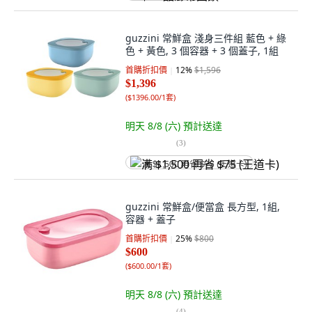
guzzini 常鮮盒 淺身三件組 藍色 + 綠
色 + 黃色, 3 個容器 + 3 個蓋子, 1組
首購折扣價
12
%
$1,596
$1,396
(
$1396.00/1套
)
明天 8/8 (六)
預計送達
(
3
)
满 $1,500 再省 $75 (王道卡)
guzzini 常鮮盒/便當盒 長方型, 1組,
容器 + 蓋子
首購折扣價
25
%
$800
$600
(
$600.00/1套
)
明天 8/8 (六)
預計送達
(
4
)