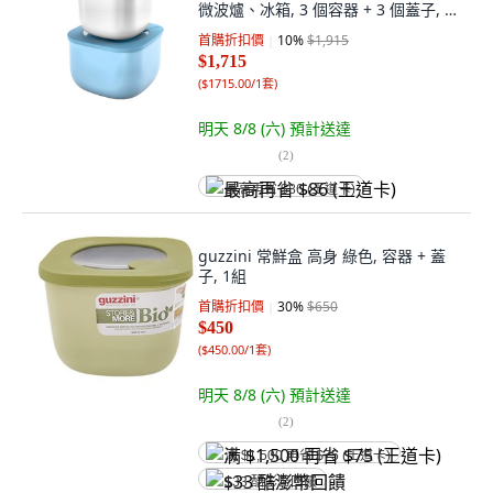
微波爐、冰箱, 3 個容器 + 3 個蓋子, 1
組
首購折扣價
10
%
$1,915
$1,715
(
$1715.00/1套
)
明天 8/8 (六)
預計送達
(
2
)
最高再省 $86 (王道卡)
guzzini 常鮮盒 高身 綠色, 容器 + 蓋
子, 1組
首購折扣價
30
%
$650
$450
(
$450.00/1套
)
明天 8/8 (六)
預計送達
(
2
)
满 $1,500 再省 $75 (王道卡)
$33 酷澎幣回饋