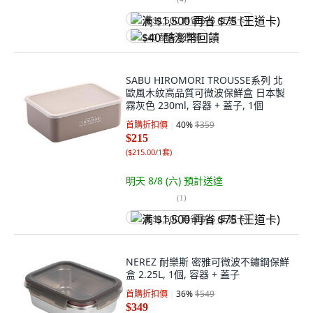
满 $1,500 再省 $75 (王道卡)
$40 酷澎幣回饋
SABU HIROMORI TROUSSE系列 北
歐風木紋高品質可微波保鮮盒 日本製
霧灰色 230ml, 容器 + 蓋子, 1個
首購折扣價
40
%
$359
$215
(
$215.00/1套
)
明天 8/8 (六)
預計送達
(
1
)
满 $1,500 再省 $75 (王道卡)
NEREZ 耐樂斯 密雅可微波不鏽鋼保鮮
盒 2.25L, 1個, 容器 + 蓋子
首購折扣價
36
%
$549
$349