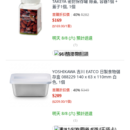
TAKEYA 密封保存罐 綠蓋, 容器1個 +
蓋子1個, 1個
首購折扣價
40
%
$282
$169
(
$169.00/1套
)
明天 8/8 (六)
預計送達
(
7
)
$6 酷澎幣回饋
YOSHIKAWA 吉川 EATCO 日製食物儲
存盒 088229 140 x 63 x 110mm 白
色, 1個
首購折扣價
40
%
$349
$209
(
$209.00/1個
)
明天 8/8 (六)
預計送達
(
1
)
满 $1,500 再省 $75 (王道卡)