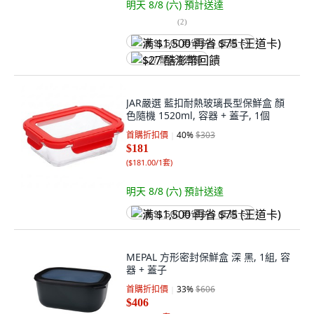
明天 8/8 (六)
預計送達
(
2
)
满 $1,500 再省 $75 (王道卡)
$27 酷澎幣回饋
JAR嚴選 藍扣耐熱玻璃長型保鮮盒 顏
色隨機 1520ml, 容器 + 蓋子, 1個
首購折扣價
40
%
$303
$181
(
$181.00/1套
)
明天 8/8 (六)
預計送達
满 $1,500 再省 $75 (王道卡)
MEPAL 方形密封保鮮盒 深 黑, 1組, 容
器 + 蓋子
首購折扣價
33
%
$606
$406