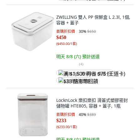
ZWILLING 雙人 PP 保鮮盒 L 2.3l, 1個,
容器 + 蓋子
首購折扣價
30
%
$650
$450
(
$450.00/1套
)
明天 8/8 (六)
預計送達
(
4
)
满 $1,500 再省 $75 (王道卡)
$33 酷澎幣回饋
LocknLock 樂扣樂扣 滑蓋式塑膠密封
儲物罐 HTE805, 容器 + 蓋子, 1瓶
首購折扣價
40
%
$389
$233
(
$233.00/1套
)
明天 8/8 (六)
預計送達