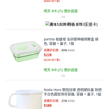
(
$406.00/1套
)
明天 8/8 (六)
預計送達
(
3
)
满 $1,500 再省 $75 (王道卡)
partita 帕緹塔 全矽膠伸縮保鮮盒 綠
色, 容器 + 蓋子, 1個
首購折扣價
40
%
$380
$228
(
$228.00/1套
)
明天 8/8 (六)
預計送達
(
3
)
Noda Horo 野田琺瑯 透明塑料蓋 附把
手白色圓型保存容器, 容器 + 蓋子, 1組
首購折扣價
25
%
$780
$580