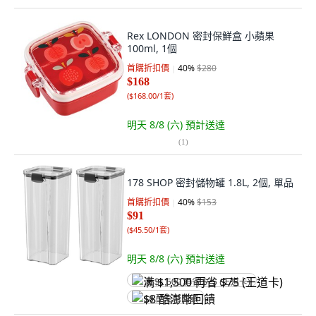
Rex LONDON 密封保鮮盒 小蘋果
100ml, 1個
首購折扣價
40
%
$280
$168
(
$168.00/1套
)
明天 8/8 (六)
預計送達
(
1
)
178 SHOP 密封儲物罐 1.8L, 2個, 單品
首購折扣價
40
%
$153
$91
(
$45.50/1套
)
明天 8/8 (六)
預計送達
满 $1,500 再省 $75 (王道卡)
$8 酷澎幣回饋