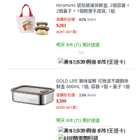
Hiromimi 琥珀玻璃保鮮盒, 2個容器 +
2個蓋子 + 1個輕便手提袋, 1組
首購折扣價
40
%
$469
$281
(
$281.00/1套
)
明天 8/8 (六)
預計送達
(
2
)
满 $1,500 再省 $75 (王道卡)
GOLD LIFE 鎖味留鮮 可微波不鏽鋼保
鮮盒 600ml, 1個, 容器 1個 + 蓋子 1個
首購折扣價
33
%
$599
$399
(
$399.00/1套
)
明天 8/8 (六)
預計送達
满 $1,500 再省 $75 (王道卡)
$18 酷澎幣回饋