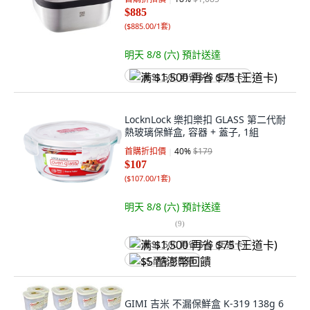
$885
(
$885.00/1套
)
明天 8/8 (六)
預計送達
满 $1,500 再省 $75 (王道卡)
LocknLock 樂扣樂扣 GLASS 第二代耐
熱玻璃保鮮盒, 容器 + 蓋子, 1組
首購折扣價
40
%
$179
$107
(
$107.00/1套
)
明天 8/8 (六)
預計送達
(
9
)
满 $1,500 再省 $75 (王道卡)
$5 酷澎幣回饋
GIMI 吉米 不漏保鮮盒 K-319 138g 6