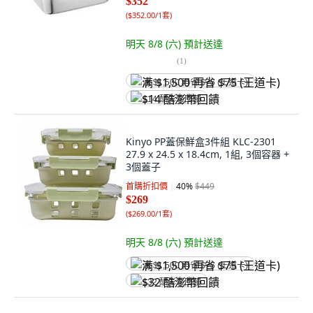
$352
(
$352.00/1套
)
明天 8/8 (六)
預計送達
(
1
)
满 $1,500 再省 $75 (王道卡)
$14 酷澎幣回饋
Kinyo PP蓋保鮮盒3件組 KLC-2301
27.9 x 24.5 x 18.4cm, 1組, 3個容器 +
3個蓋子
首購折扣價
40
%
$449
$269
(
$269.00/1套
)
明天 8/8 (六)
預計送達
满 $1,500 再省 $75 (王道卡)
$32 酷澎幣回饋