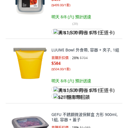
(
$499.00/1套
)
明天 8/8 (六)
預計送達
(
20
)
满 $1,500 再省 $75 (王道卡)
LUUMI Bowl 外食帶, 容器 + 夾子, 1組
首購折扣價
28
%
$704
$504
(
$504.00/1套
)
明天 8/8 (六)
預計送達
满 $1,500 再省 $75 (王道卡)
$21 酷澎幣回饋
GEFU 不銹鋼微波保鮮盒 方形 900ml,
1組, 容器 + 蓋子
首購折扣價
18
%
$1,085