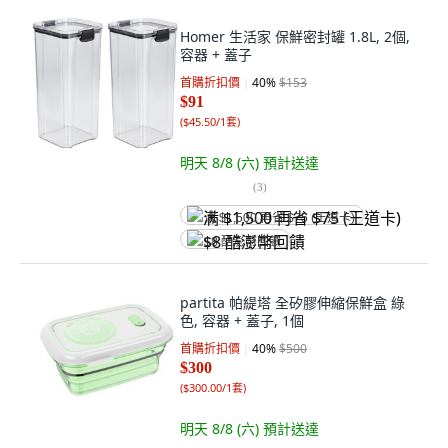
Homer 生活家 保鮮密封罐 1.8L, 2個,
容器 + 蓋子
首購折扣價
40
%
$153
$91
(
$45.50/1套
)
明天 8/8 (六)
預計送達
(
3
)
满 $1,500 再省 $75 (王道卡)
$8 酷澎幣回饋
partita 帕緹塔 全矽膠伸縮保鮮盒 綠
色, 容器 + 蓋子, 1個
首購折扣價
40
%
$500
$300
(
$300.00/1套
)
明天 8/8 (六)
預計送達