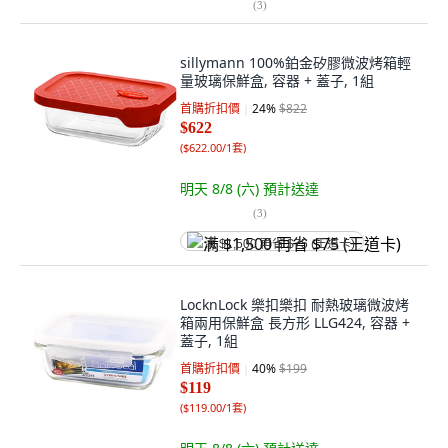
(
3
)
sillymann 100%鉑金矽膠微波烤箱輕
量玻璃保鮮盒, 容器 + 蓋子, 1組
首購折扣價
24
%
$822
$622
(
$622.00/1套
)
明天 8/8 (六)
預計送達
(
3
)
满 $1,500 再省 $75 (王道卡)
LocknLock 樂扣樂扣 耐熱玻璃微波烤
箱兩用保鮮盒 長方形 LLG424, 容器 +
蓋子, 1組
首購折扣價
40
%
$199
$119
(
$119.00/1套
)