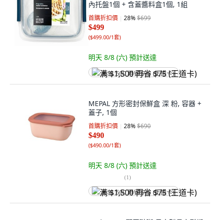
內托盤1個 + 含蓋醬料盒1個, 1組
首購折扣價
28
%
$699
$499
(
$499.00/1套
)
明天 8/8 (六)
預計送達
满 $1,500 再省 $75 (王道卡)
MEPAL 方形密封保鮮盒 深 粉, 容器 +
蓋子, 1個
首購折扣價
28
%
$690
$490
(
$490.00/1套
)
明天 8/8 (六)
預計送達
(
1
)
满 $1,500 再省 $75 (王道卡)