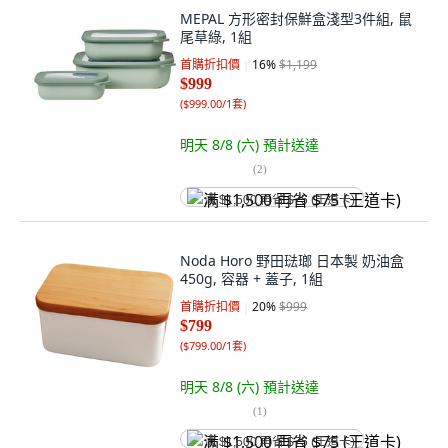
MEPAL 方形密封保鮮盒淺型3件組, 鼠
尾草綠, 1組
首購折扣價
16
%
$1,199
$999
(
$999.00/1套
)
明天 8/8 (六)
預計送達
(
2
)
满 $1,500 再省 $75 (王道卡)
Noda Horo 野田琺瑯 日本製 奶油盒
450g, 容器 + 蓋子, 1組
首購折扣價
20
%
$999
$799
(
$799.00/1套
)
明天 8/8 (六)
預計送達
(
1
)
满 $1,500 再省 $75 (王道卡)