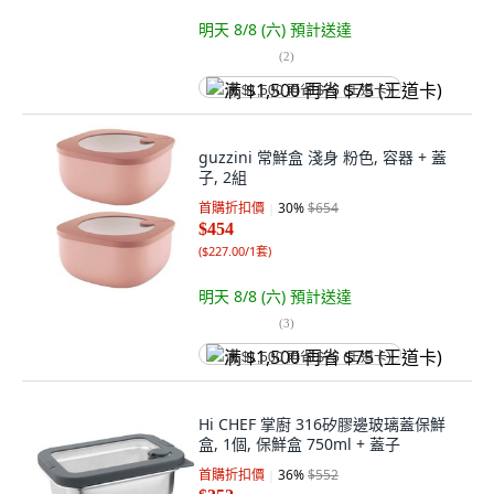
明天 8/8 (六)
預計送達
(
2
)
满 $1,500 再省 $75 (王道卡)
guzzini 常鮮盒 淺身 粉色, 容器 + 蓋
子, 2組
首購折扣價
30
%
$654
$454
(
$227.00/1套
)
明天 8/8 (六)
預計送達
(
3
)
满 $1,500 再省 $75 (王道卡)
Hi CHEF 掌廚 316矽膠邊玻璃蓋保鮮
盒, 1個, 保鮮盒 750ml + 蓋子
首購折扣價
36
%
$552