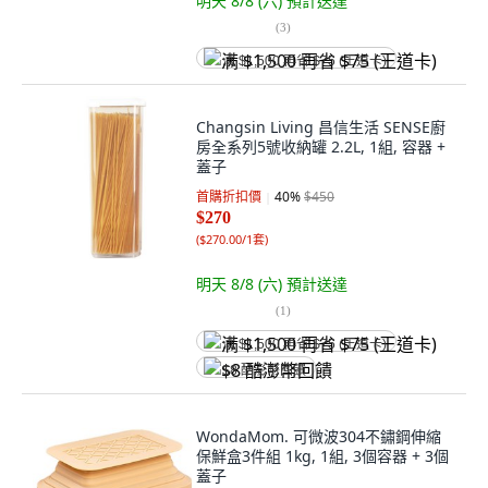
明天 8/8 (六)
預計送達
(
3
)
满 $1,500 再省 $75 (王道卡)
Changsin Living 昌信生活 SENSE廚
房全系列5號收納罐 2.2L, 1組, 容器 +
蓋子
首購折扣價
40
%
$450
$270
(
$270.00/1套
)
明天 8/8 (六)
預計送達
(
1
)
满 $1,500 再省 $75 (王道卡)
$8 酷澎幣回饋
WondaMom. 可微波304不鏽鋼伸縮
保鮮盒3件組 1kg, 1組, 3個容器 + 3個
蓋子