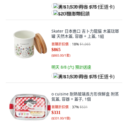
满 $1,500 再省 $75 (王道卡)
$20 酷澎幣回饋
Skater 日本進口 吉卜力龍貓 木蓋琺瑯
罐 天然木蓋, 容器 + 上蓋, 1組
首購折扣價
18
%
$1,065
$865
(
$865.00/1套
)
明天 8/8 (六)
預計送達
满 $1,500 再省 $75 (王道卡)
o cuisine 耐熱玻璃長方形保鮮盒 附蒸
氣蓋, 容器 + 蓋子, 1個
首購折扣價
37
%
$531
$331
(
$331.00/1個
)