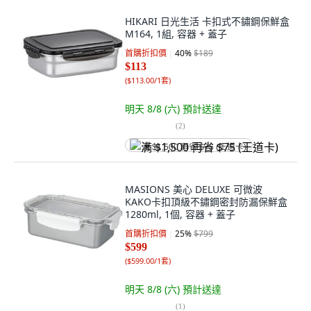
HIKARI 日光生活 卡扣式不鏽鋼保鮮盒
M164, 1組, 容器 + 蓋子
首購折扣價
40
%
$189
$113
(
$113.00/1套
)
明天 8/8 (六)
預計送達
(
2
)
满 $1,500 再省 $75 (王道卡)
MASIONS 美心 DELUXE 可微波
KAKO卡扣頂級不鏽鋼密封防漏保鮮盒
1280ml, 1個, 容器 + 蓋子
首購折扣價
25
%
$799
$599
(
$599.00/1套
)
明天 8/8 (六)
預計送達
(
1
)