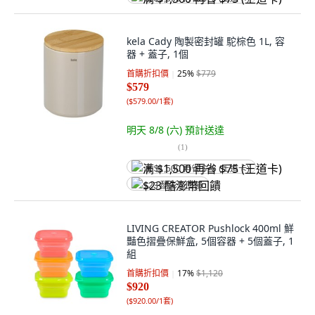
kela Cady 陶製密封罐 駝棕色 1L, 容
器 + 蓋子, 1個
首購折扣價
25
%
$779
$579
(
$579.00/1套
)
明天 8/8 (六)
預計送達
(
1
)
满 $1,500 再省 $75 (王道卡)
$23 酷澎幣回饋
LIVING CREATOR Pushlock 400ml 鮮
豔色摺疊保鮮盒, 5個容器 + 5個蓋子, 1
組
首購折扣價
17
%
$1,120
$920
(
$920.00/1套
)