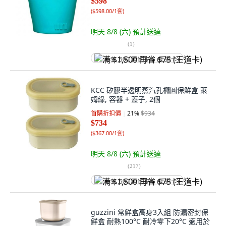
$598
(
$598.00/1套
)
明天 8/8 (六)
預計送達
(
1
)
满 $1,500 再省 $75 (王道卡)
KCC 矽膠半透明蒸汽孔橢圓保鮮盒 萊
姆綠, 容器 + 蓋子, 2個
首購折扣價
21
%
$934
$734
(
$367.00/1套
)
明天 8/8 (六)
預計送達
(
217
)
满 $1,500 再省 $75 (王道卡)
guzzini 常鮮盒高身3入組 防漏密封保
鮮盒 耐熱100°C 耐冷零下20°C 適用於