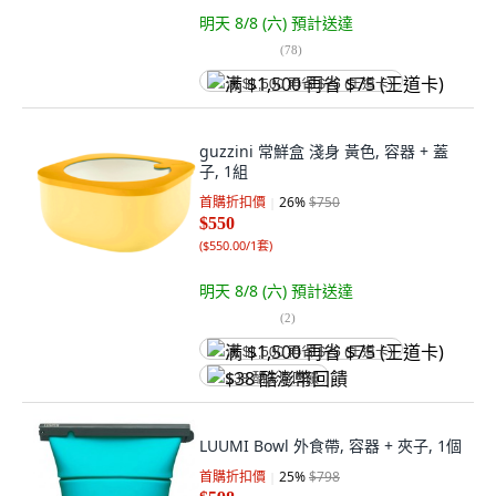
明天 8/8 (六)
預計送達
(
78
)
满 $1,500 再省 $75 (王道卡)
guzzini 常鮮盒 淺身 黃色, 容器 + 蓋
子, 1組
首購折扣價
26
%
$750
$550
(
$550.00/1套
)
明天 8/8 (六)
預計送達
(
2
)
满 $1,500 再省 $75 (王道卡)
$38 酷澎幣回饋
LUUMI Bowl 外食帶, 容器 + 夾子, 1個
首購折扣價
25
%
$798