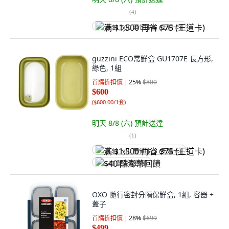
(
4
)
满 $1,500 再省 $75 (王道卡)
guzzini ECO常鮮盒 GU1707E 長方形,
綠色, 1組
首購折扣價
25
%
$800
$600
(
$600.00/1套
)
明天 8/8 (六)
預計送達
(
1
)
满 $1,500 再省 $75 (王道卡)
$40 酷澎幣回饋
OXO 隨行密封分隔保鮮盒, 1組, 容器 +
蓋子
首購折扣價
28
%
$699
$499