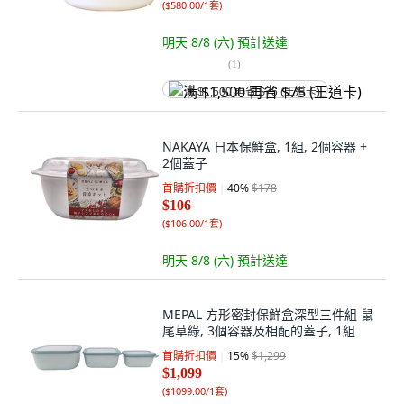
(
$580.00/1套
)
明天 8/8 (六)
預計送達
(
1
)
满 $1,500 再省 $75 (王道卡)
NAKAYA 日本保鮮盒, 1組, 2個容器 +
2個蓋子
首購折扣價
40
%
$178
$106
(
$106.00/1套
)
明天 8/8 (六)
預計送達
MEPAL 方形密封保鮮盒深型三件組 鼠
尾草綠, 3個容器及相配的蓋子, 1組
首購折扣價
15
%
$1,299
$1,099
(
$1099.00/1套
)