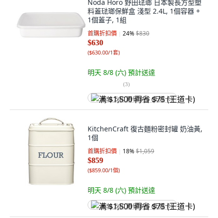
Noda Horo 野田琺瑯 日本製長方型塑
料蓋琺瑯保鮮盒 淺型 2.4L, 1個容器 +
1個蓋子, 1組
首購折扣價
24
%
$830
$630
(
$630.00/1套
)
明天 8/8 (六)
預計送達
(
3
)
满 $1,500 再省 $75 (王道卡)
KitchenCraft 復古麵粉密封罐 奶油黃,
1個
首購折扣價
18
%
$1,059
$859
(
$859.00/1個
)
明天 8/8 (六)
預計送達
满 $1,500 再省 $75 (王道卡)