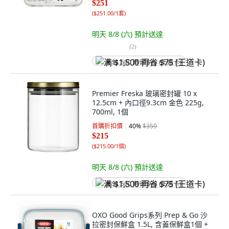
$251
(
$251.00/1套
)
明天 8/8 (六)
預計送達
(
2
)
满 $1,500 再省 $75 (王道卡)
Premier Freska 玻璃密封罐 10 x
12.5cm + 內口徑9.3cm 金色 225g,
700ml, 1個
首購折扣價
40
%
$359
$215
(
$215.00/1個
)
明天 8/8 (六)
預計送達
满 $1,500 再省 $75 (王道卡)
OXO Good Grips系列 Prep & Go 沙
拉密封保鮮盒 1.5L, 含蓋保鮮盒1個 +