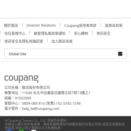
Investor Relations
關於酷澎
Coupang使用者條款
退換貨政策
信任管理中心
顧客隱私權政策通知
安心購物
資訊安全
資訊安全及隱私保護認證
加入酷澎商城
Global Site
公司名稱：酷澎股份有限公司
聯繫地址：11049 台北市信義區信義路五段7號13樓之1
統編：91002999
客服中心：0809-088-810 (免費) / 02-5592-7298
電子郵件：help_tw@coupang.com
©Coupang Taiwan Co., Ltd. 保留所有權利。
本網站上顯示的所有商標、標誌和服務標誌均為酷澎股份有限公司和/或其在美國和其
他國家/地區註冊之關聯公司之所屬財產。