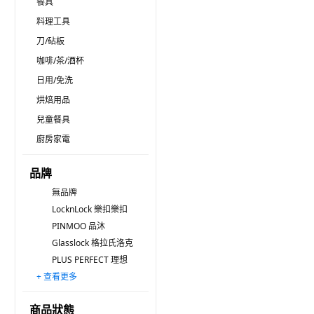
餐具
料理工具
刀/砧板
咖啡/茶/酒杯
日用/免洗
烘焙用品
兒童餐具
廚房家電
品牌
無品牌
LocknLock 樂扣樂扣
PINMOO 品沐
Glasslock 格拉氏洛克
PLUS PERFECT 理想
+ 查看更多
comet
Corelle Brands 康寧餐具
tgm
Ice Brick 冰寶
LocknLock 樂扣樂扣 GLASS
Tefal 特福
cimelax
FaSoLa
Bebelock
KAZT
Simba 小獅王辛巴
OP
ICE JAPAN
日本 FOREVER
PUKU 藍色企鵝
商品狀態