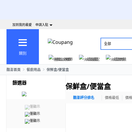
加到我的最愛
申請入駐
全部
類別
爸氣父親節
火箭速配
火箭跨境
酷澎首頁
餐廚用品
保鮮盒/便當盒
篩選器
保鮮盒/便當盒
酷澎評分排名
價格最低
價
僅顯示
僅顯示
僅顯示