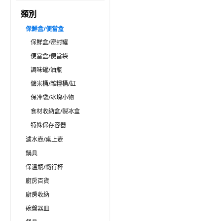
類別
保鮮盒/便當盒
保鮮盒/密封罐
便當盒/便當袋
調味罐/油瓶
儲米桶/雜糧桶/缸
保冷袋/冰塊小物
食材收納盒/製冰盒
特殊保存容器
濾水壺/桌上壺
鍋具
保溫瓶/隨行杯
廚房百貨
廚房收納
碗盤器皿