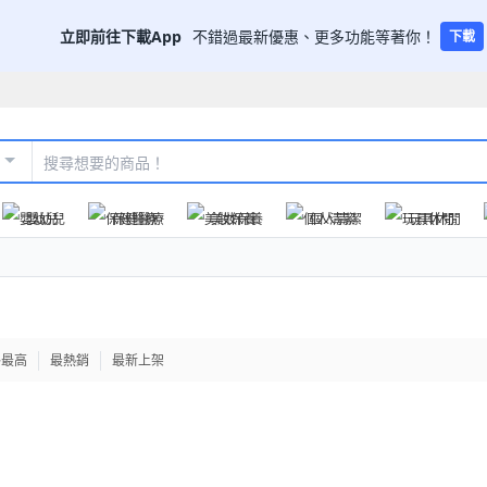
立即前往下載App
不錯過最新優惠、更多功能等著你！
下載
嬰幼兒
保健醫療
美妝保養
個人清潔
玩具休閒
格最高
最熱銷
最新上架