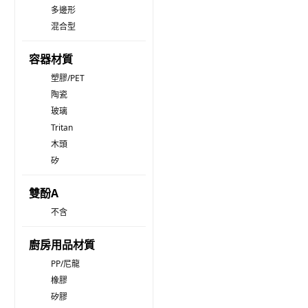
多邊形
混合型
容器材質
塑膠/PET
陶瓷
玻璃
Tritan
木頭
矽
雙酚A
不含
廚房用品材質
PP/尼龍
橡膠
矽膠