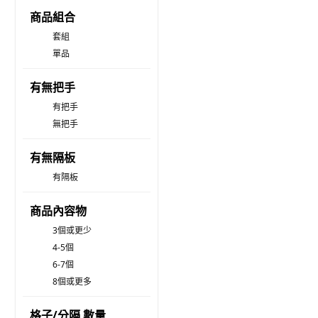
商品組合
套組
單品
有無把手
有把手
無把手
有無隔板
有隔板
商品內容物
3個或更少
4-5個
6-7個
8個或更多
格子/分隔 數量