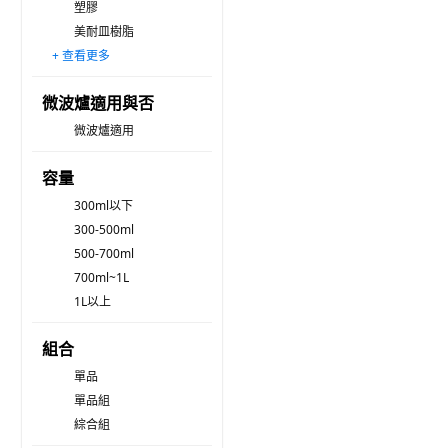
塑膠
美耐皿樹脂
+ 查看更多
Tritan共聚聚酯
鋁
玻璃
陶瓷
不銹鋼
微波爐適用與否
微波爐適用
容量
300ml以下
300-500ml
500-700ml
700ml~1L
1L以上
組合
單品
單品組
綜合組