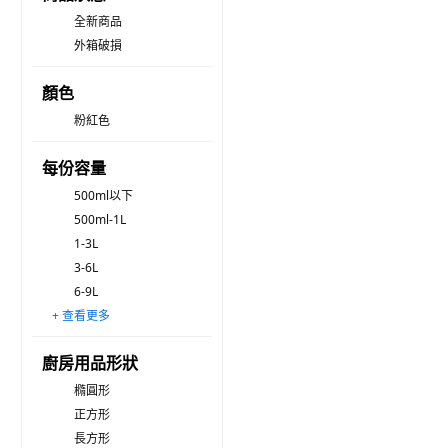
全新商品
外箱破損
顏色
粉紅色
每份容量
500ml以下
500ml-1L
1-3L
3-6L
6-9L
+ 查看更多
9-12L
12L以上
廚房用品形狀
橢圓形
正方形
長方形