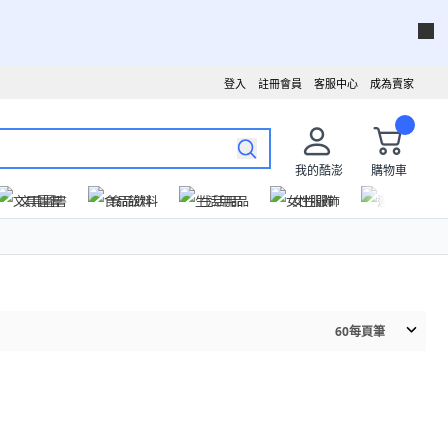
登入
註冊會員
客服中心
成為賣家
我的酷澎
購物車
文具圖書
食品飲料
生活用品
女性服飾
運動戶外
60
每頁筆