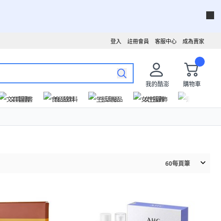
登入
註冊會員
客服中心
成為賣家
我的酷澎
購物車
文具圖書
食品飲料
生活用品
女性服飾
運動戶外
60
每頁筆