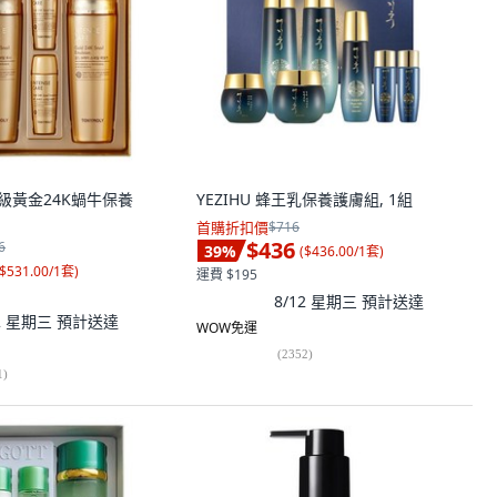
 頂級黃金24K蝸牛保養
YEZIHU 蜂王乳保養護膚組, 1組
首購折扣價
$716
$436
6
39
%
(
$436.00/1套
)
$531.00/1套
)
運費 $195
8/12 星期三
預計送達
12 星期三
預計送達
WOW免運
(
2352
)
1
)