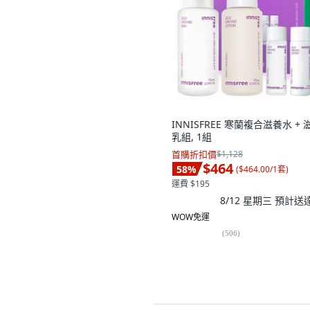
INNISFREE 寒蘭複合滋養水 + 
乳組, 1組
首購折扣價
$1,128
$464
58
%
(
$464.00/1套
)
運費 $195
8/12 星期三
預計送
WOW免運
(
506
)