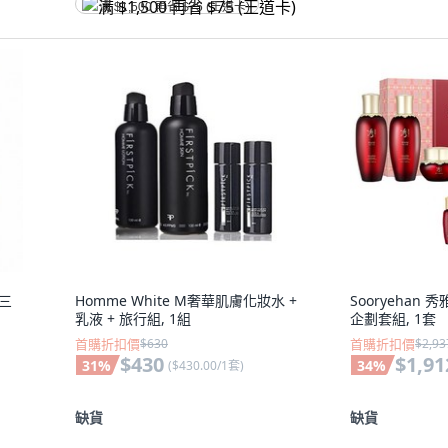
满 $1,500 再省 $75 (王道卡)
選三
Homme White M奢華肌膚化妝水 +
Sooryehan
乳液 + 旅行組, 1組
企劃套組, 1套
首購折扣價
$630
首購折扣價
$2,93
$430
$1,91
31
%
34
%
(
$430.00/1套
)
缺貨
缺貨