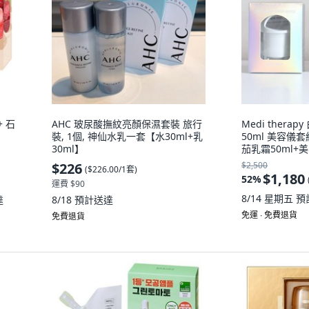
+ 石
AHC 玻尿酸撫紋亮顏保濕套裝 旅行
Medi ther
裝, 1個, 神仙水乳一套【水30ml+乳
50ml 美容儀套
30ml】
茄乳霜50ml+
$226
$2,500
(
$226.00/1套
)
$1,180
52
%
運費 $90
8/14 星期五
預
達
8/18
預計送達
免運 ∙ 免費退貨
免費退貨