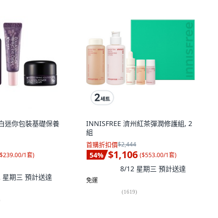
蛋白迷你包裝基礎保養
INNISFREE 濟州紅茶彈潤修護組, 2
組
首購折扣價
$2,444
$1,106
54
%
$239.00/1套
)
(
$553.00/1套
)
8/12 星期三
預計送達
12 星期三
預計送達
免運
(
1619
)
)