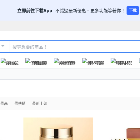
立即前往下載App
不錯過最新優惠、更多功能等著你！
下載
嬰幼兒
保健醫療
美妝保養
個人清潔
玩具休閒
格最高
最熱銷
最新上架