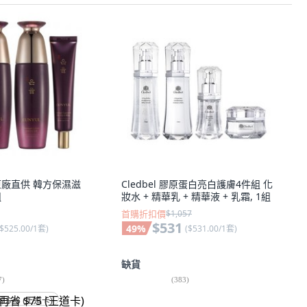
國原廠直供 韓方保濕滋
Cledbel 膠原蛋白亮白護膚4件組 化
組
妝水 + 精華乳 + 精華液 + 乳霜, 1組
首購折扣價
$1,057
$531
49
%
$525.00/1套
)
(
$531.00/1套
)
缺貨
7
)
(
383
)
省 $75 (王道卡)