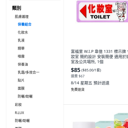
類別
肌膚護理
保養組合
化妝水
乳液
精華
富福里 W.I.P 韋億 1331 標示牌
妝室 簡約設計 安裝簡便 適用於
噴霧
室及公共場所, 1個
保養油
$85
(
$85.00/1套
)
乳霜/多效合一
運費 $67
貼片
8/14 星期五
預計送達
面膜
免費退貨
防曬/助曬
彩妝
R.LUX
防曬/助曬