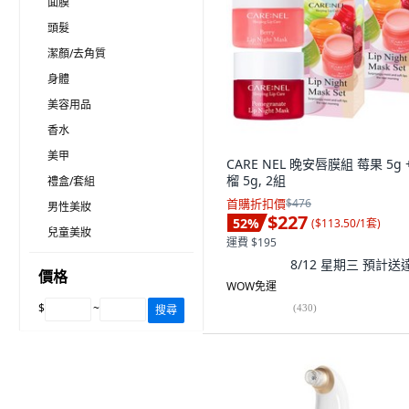
面膜
頭髮
潔顏/去角質
身體
美容用品
香水
美甲
CARE NEL 晚安唇膜組 莓果 5g 
榴 5g, 2組
禮盒/套組
首購折扣價
$476
男性美妝
$227
52
%
(
$113.50/1套
)
兒童美妝
運費 $195
8/12 星期三
預計送
價格
WOW免運
$
~
(
430
)
搜尋