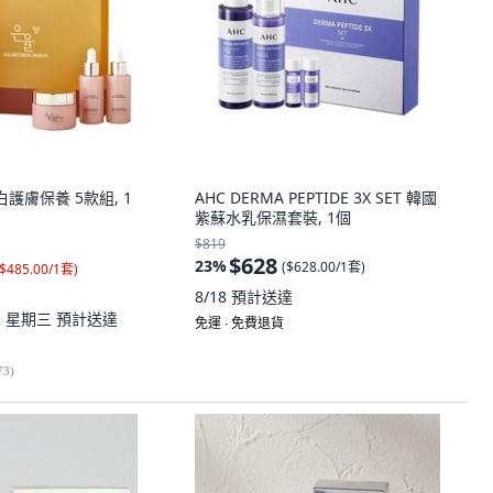
蛋白護膚保養 5款組, 1
AHC DERMA PEPTIDE 3X SET 韓國
紫蘇水乳保濕套裝, 1個
$819
$628
23
%
(
$628.00/1套
)
$485.00/1套
)
8/18
預計送達
12 星期三
預計送達
免運 ∙ 免費退貨
73
)