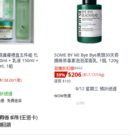
茶保濕護膚禮盒五件組 化
SOME BY MI Bye Bye黑頭30天奇
0ml + 乳液 150ml +
蹟綠茶毒素泡泡潔面乳, 1個, 120g
ml, 1組
首購折扣價
$507
$206
59
%
(
$17.17/10g
)
$138.00/1套
)
運費 $195
8/12 星期三
預計送達
計送達
WOW免運
運 ∙ 免費退貨
(
219
)
省 $75 (王道卡)
回饋