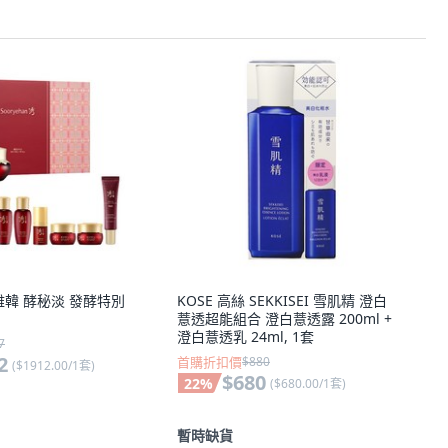
 秀雅韓 酵秘淡 發酵特別
KOSE 高絲 SEKKISEI 雪肌精 澄白
薏透超能組合 澄白薏透露 200ml +
澄白薏透乳 24ml, 1套
7
2
首購折扣價
$880
(
$1912.00/1套
)
$680
22
%
(
$680.00/1套
)
暫時缺貨