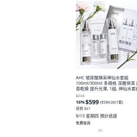
AHC 玻尿酸煥采神仙水套組
100ml/300ml 多規格 深層保濕
善乾燥 提升光澤, 1組, 神仙水套
$719
$599
16
%
(
$599.00/1套
)
運費 $67
8/13 星期四
預計送達
免費退貨
(
9
)