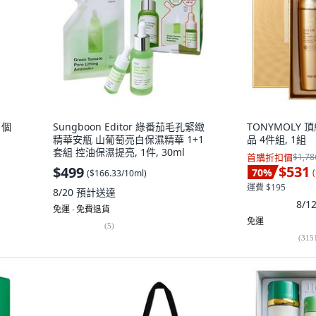
1個
Sungboon Editor 綠番茄毛孔緊緻
TONYMOLY
精華安瓶 山葡萄亮白保濕精華 1+1
品 4件組, 1組
套組 控油保濕提亮, 1件, 30ml
首購折扣價
$1,78
$531
$499
70
%
(
(
$166.33/10ml
)
運費 $195
8/20
預計送達
8/
免運 ∙ 免費退貨
免運
(
5
)
(
315