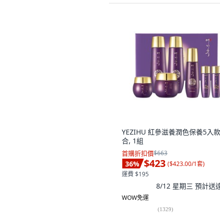
YEZIHU 紅參滋養潤色保養5入
合, 1組
首購折扣價
$663
$423
36
%
(
$423.00/1套
)
運費 $195
8/12 星期三
預計送
WOW免運
(
1329
)