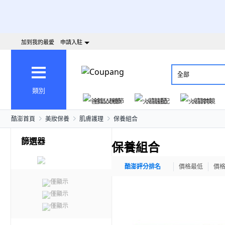
加到我的最愛
申請入駐
全部
類別
爸氣父親節
火箭速配
火箭跨境
酷澎首頁
美妝保養
肌膚護理
保養組合
篩選器
保養組合
酷澎評分排名
價格最低
價
僅顯示
僅顯示
僅顯示