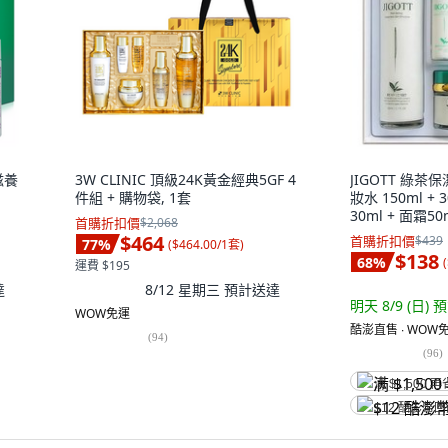
滋養
3W CLINIC 頂級24K黃金經典5GF 4
JIGOTT 綠
件組 + 購物袋, 1套
妝水 150ml + 3
30ml + 面霜50
首購折扣價
$2,068
$464
首購折扣價
$439
77
%
(
$464.00/1套
)
$138
68
%
(
運費 $195
達
8/12 星期三
預計送達
明天 8/9 (日)
預
WOW免運
酷澎直售 ∙ WOW免
(
94
)
(
96
)
满 $1,500 再
$12 酷澎幣