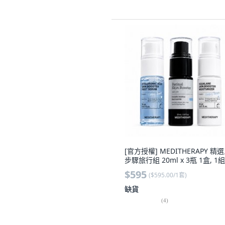
[官方授權] MEDITHERAPY 精
步驟旅行組 20ml x 3瓶 1盒, 1組
$595
(
$595.00/1套
)
缺貨
(
4
)