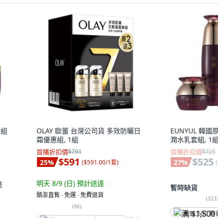
款組
OLAY 歐蕾 台灣公司貨 多效防曬日
EUNYUL 韓
霜優惠組, 1組
潤水乳套組, 1
首購折扣價
$791
首購折扣價
$725
$591
$525
25
%
27
%
(
$591.00/1套
)
(
明天 8/9 (日)
預計送達
達
暫時缺貨
酷澎直售 ∙ 免運 ∙ 免費退貨
(
553
(
96
)
满 $1,500 再