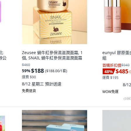
 化
Zeusee 蝸牛紅參保濕滋潤面霜, 1
eunyul 膠原
辦公
個, SNAIL 蝸牛紅參保濕滋潤面霜
組
$460
首購折扣價
$940
$188
$485
59
%
(
$188.00/1套
)
48
%
(
運費 $90
運費 $195
8/12 星期三
預計送達
8/
免費退貨
WOW免運
(
108