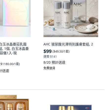
apy 白玉冰晶番茄乳霜
AHC 玻尿酸光澤特別護膚套組, 2
組, 1個, 白玉冰晶番
$99
(
$49.50/1套
)
美容儀1入-現
運費 $141
8/20
預計送達
(
$1180.00/1套
)
免費退貨
計送達