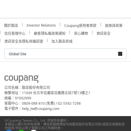
Investor Relations
關於酷澎
Coupang使用者條款
退換貨政策
信任管理中心
顧客隱私權政策通知
安心購物
資訊安全
資訊安全及隱私保護認證
加入酷澎商城
Global Site
公司名稱：酷澎股份有限公司
聯繫地址：11049 台北市信義區信義路五段7號13樓之1
統編：91002999
客服中心：0809-088-810 (免費) / 02-5592-7298
電子郵件：help_tw@coupang.com
©Coupang Taiwan Co., Ltd. 保留所有權利。
本網站上顯示的所有商標、標誌和服務標誌均為酷澎股份有限公司和/或其在美國和其
他國家/地區註冊之關聯公司之所屬財產。