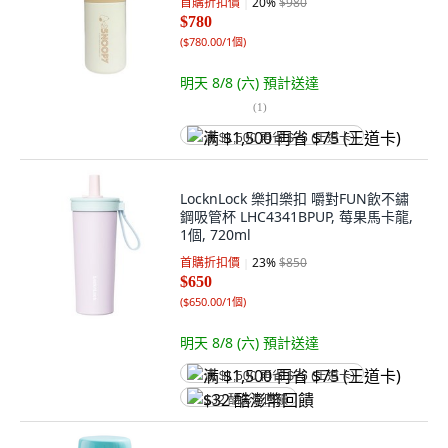
首購折扣價
20
%
$980
$780
(
$780.00/1個
)
明天 8/8 (六)
預計送達
(
1
)
满 $1,500 再省 $75 (王道卡)
LocknLock 樂扣樂扣 嚼對FUN飲不鏽
鋼吸管杯 LHC4341BPUP, 莓果馬卡龍,
1個, 720ml
首購折扣價
23
%
$850
$650
(
$650.00/1個
)
明天 8/8 (六)
預計送達
满 $1,500 再省 $75 (王道卡)
$32 酷澎幣回饋