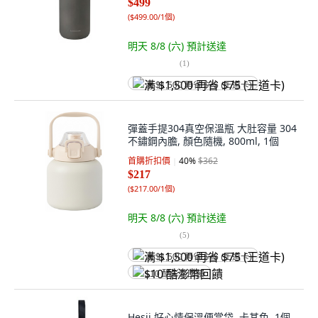
$499
(
$499.00/1個
)
明天 8/8 (六)
預計送達
(
1
)
满 $1,500 再省 $75 (王道卡)
彈蓋手提304真空保溫瓶 大肚容量 304
不鏽鋼內膽, 顏色隨機, 800ml, 1個
首購折扣價
40
%
$362
$217
(
$217.00/1個
)
明天 8/8 (六)
預計送達
(
5
)
满 $1,500 再省 $75 (王道卡)
$10 酷澎幣回饋
Hesii 好心情保溫便當袋, 卡其色, 1個