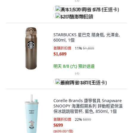
(
3
)
满 $1,500 再省 $75 (王道卡)
$20 酷澎幣回饋
STARBUCKS 星巴克 隨身瓶, 光澤金,
600ml, 1個
首購折扣價
11
%
$1,809
$1,609
明天 8/8 (六)
預計送達
(
4
)
最高再省 $81 (王道卡)
Corelle Brands 康寧餐具 Snapware
SNOOPY 海灘假期系列 鋅動輕瓷保溫
保冰跳跳吸管杯, 藍色, 850ml, 1個
首購折扣價
22
%
$899
$699
(
$699.00/1個
)