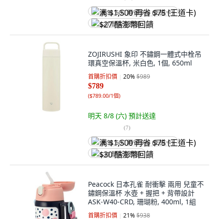
满 $1,500 再省 $75 (王道卡)
$27 酷澎幣回饋
ZOJIRUSHI 象印 不鏽鋼一體式中栓吊
環真空保溫杯, 米白色, 1個, 650ml
首購折扣價
20
%
$989
$789
(
$789.00/1個
)
明天 8/8 (六)
預計送達
(
7
)
满 $1,500 再省 $75 (王道卡)
$30 酷澎幣回饋
Peacock 日本孔雀 耐衝擊 兩用 兒童不
鏽鋼保溫杯 水壺 + 握把 + 背帶設計
ASK-W40-CRD, 珊瑚粉, 400ml, 1組
首購折扣價
21
%
$938