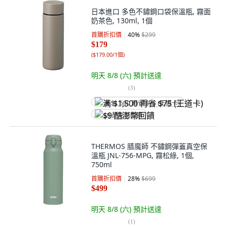
日本進口 多色不鏽鋼口袋保溫瓶, 霧面
奶茶色, 130ml, 1個
首購折扣價
40
%
$299
$179
(
$179.00/1個
)
明天 8/8 (六)
預計送達
(
3
)
满 $1,500 再省 $75 (王道卡)
$9 酷澎幣回饋
THERMOS 膳魔師 不鏽鋼彈蓋真空保
溫瓶 JNL-756-MPG, 霧松綠, 1個,
750ml
首購折扣價
28
%
$699
$499
明天 8/8 (六)
預計送達
(
1
)