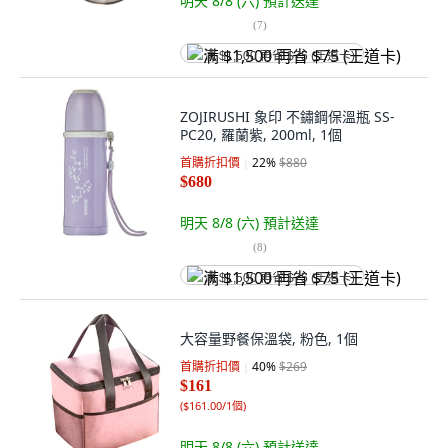
明天 8/8 (六)
預計送達
(
7
)
满 $1,500 再省 $75 (王道卡)
ZOJIRUSHI 象印 不鏽鋼保溫瓶 SS-
PC20, 羅蘭紫, 200ml, 1個
首購折扣價
22
%
$880
$680
明天 8/8 (六)
預計送達
(
8
)
满 $1,500 再省 $75 (王道卡)
大容量野餐保溫袋, 粉色, 1個
首購折扣價
40
%
$269
$161
(
$161.00/1個
)
明天 8/8 (六)
預計送達