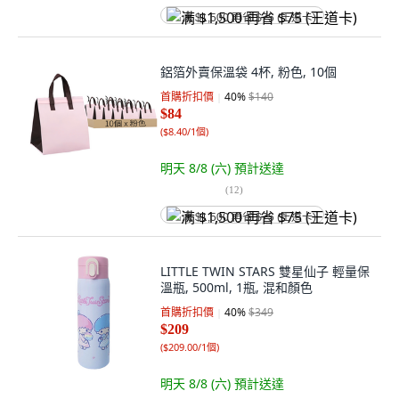
满 $1,500 再省 $75 (王道卡)
鋁箔外賣保溫袋 4杯, 粉色, 10個
首購折扣價
40
%
$140
$84
(
$8.40/1個
)
明天 8/8 (六)
預計送達
(
12
)
满 $1,500 再省 $75 (王道卡)
LITTLE TWIN STARS 雙星仙子 輕量保
溫瓶, 500ml, 1瓶, 混和顏色
首購折扣價
40
%
$349
$209
(
$209.00/1個
)
明天 8/8 (六)
預計送達