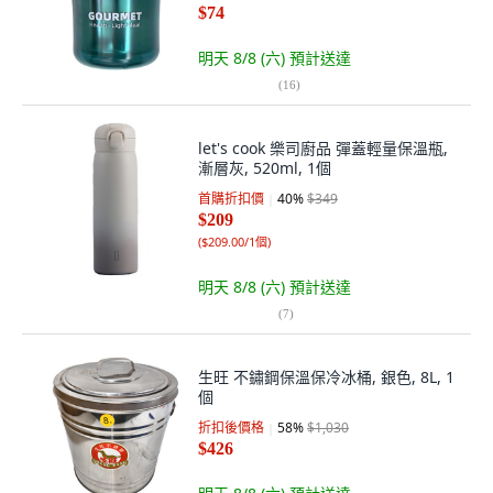
$74
明天 8/8 (六)
預計送達
(
16
)
let's cook 樂司廚品 彈蓋輕量保溫瓶,
漸層灰, 520ml, 1個
首購折扣價
40
%
$349
$209
(
$209.00/1個
)
明天 8/8 (六)
預計送達
(
7
)
生旺 不鏽鋼保溫保冷冰桶, 銀色, 8L, 1
個
折扣後價格
58
%
$1,030
$426