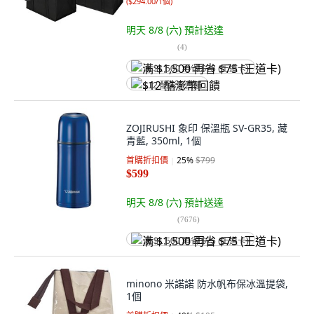
(
$294.00/1個
)
明天 8/8 (六)
預計送達
(
4
)
满 $1,500 再省 $75 (王道卡)
$12 酷澎幣回饋
ZOJIRUSHI 象印 保溫瓶 SV-GR35, 藏
青藍, 350ml, 1個
首購折扣價
25
%
$799
$599
明天 8/8 (六)
預計送達
(
7676
)
满 $1,500 再省 $75 (王道卡)
minono 米諾諾 防水帆布保冰溫提袋,
1個