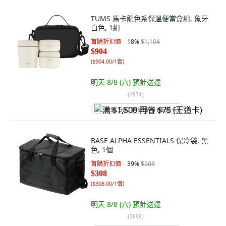
TUMS 馬卡龍色系保溫便當盒組, 象牙
白色, 1組
首購折扣價
18
%
$1,104
$904
(
$904.00/1套
)
明天 8/8 (六)
預計送達
(
1974
)
满 $1,500 再省 $75 (王道卡)
BASE ALPHA ESSENTIALS 保冷袋, 黑
色, 1個
首購折扣價
39
%
$508
$308
(
$308.00/1個
)
明天 8/8 (六)
預計送達
(
5696
)