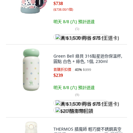
$738
(
$738.00/1個
)
明天 8/8 (六)
預計送達
(
5
)
满 $1,500 再省 $75 (王道卡)
Green Bell 綠貝 316點星迷你保溫杯,
圓點 白色 + 綠色, 1個, 230ml
首購折扣價
40
%
$399
$239
明天 8/8 (六)
預計送達
(
9
)
满 $1,500 再省 $75 (王道卡)
$20 酷澎幣回饋
THERMOS 膳魔師 輕巧變不銹鋼真空