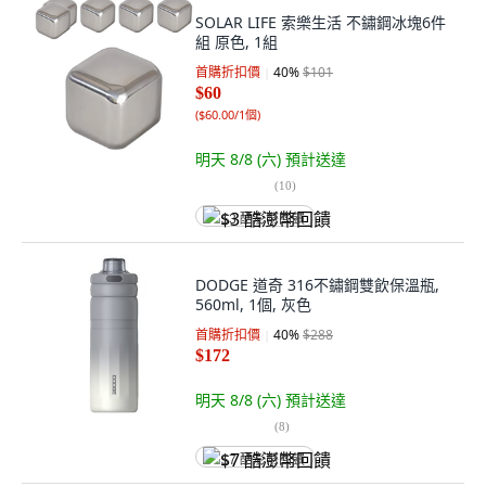
SOLAR LIFE 索樂生活 不鏽鋼冰塊6件
組 原色, 1組
首購折扣價
40
%
$101
$60
(
$60.00/1個
)
明天 8/8 (六)
預計送達
(
10
)
$3 酷澎幣回饋
DODGE 道奇 316不鏽鋼雙飲保溫瓶,
560ml, 1個, 灰色
首購折扣價
40
%
$288
$172
明天 8/8 (六)
預計送達
(
8
)
$7 酷澎幣回饋