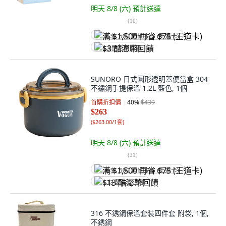
明天 8/8 (六)
預計送達
(
10
)
满 $1,500 再省 $75 (王道卡)
$3 酷澎幣回饋
SUNORO 日式圓形透明蓋便當盒 304
不鏽鋼手提保溫 1.2L 藍色, 1個
首購折扣價
40
%
$439
$263
(
$263.00/1套
)
明天 8/8 (六)
預計送達
(
31
)
满 $1,500 再省 $75 (王道卡)
$13 酷澎幣回饋
316 不銹鋼保溫套裝四件套 附袋, 1個,
不銹鋼