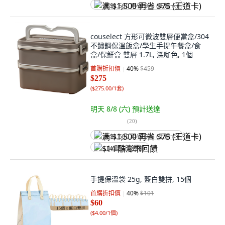
满 $1,500 再省 $75 (王道卡)
couselect 方形可微波雙層便當盒/304
不鏽鋼保溫飯盒/學生手提午餐盒/食
盒/保鮮盒 雙層 1.7L, 深咖色, 1個
首購折扣價
40
%
$459
$275
(
$275.00/1套
)
明天 8/8 (六)
預計送達
(
20
)
满 $1,500 再省 $75 (王道卡)
$14 酷澎幣回饋
手提保溫袋 25g, 藍白雙拼, 15個
首購折扣價
40
%
$101
$60
(
$4.00/1個
)