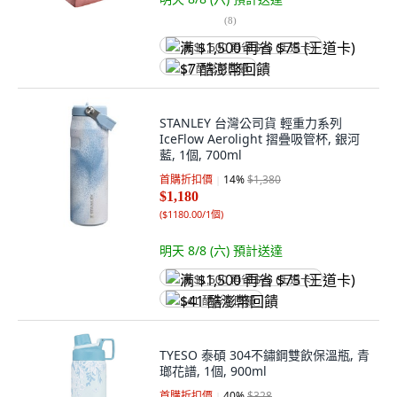
(
8
)
满 $1,500 再省 $75 (王道卡)
$7 酷澎幣回饋
STANLEY 台灣公司貨 輕重力系列
IceFlow Aerolight 摺疊吸管杯, 銀河
藍, 1個, 700ml
首購折扣價
14
%
$1,380
$1,180
(
$1180.00/1個
)
明天 8/8 (六)
預計送達
满 $1,500 再省 $75 (王道卡)
$41 酷澎幣回饋
TYESO 泰碩 304不鏽鋼雙飲保溫瓶, 青
瑯花譜, 1個, 900ml
首購折扣價
40
%
$328