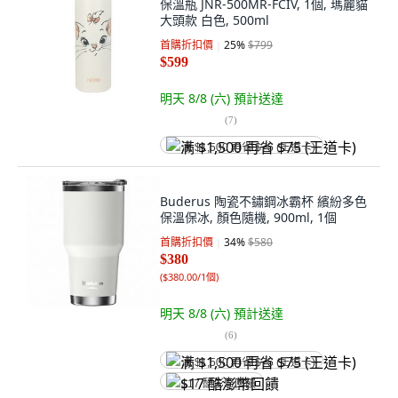
保溫瓶 JNR-500MR-FCIV, 1個, 瑪麗貓
大頭款 白色, 500ml
首購折扣價
25
%
$799
$599
明天 8/8 (六)
預計送達
(
7
)
满 $1,500 再省 $75 (王道卡)
Buderus 陶瓷不鏽鋼冰霸杯 繽紛多色
保溫保冰, 顏色隨機, 900ml, 1個
首購折扣價
34
%
$580
$380
(
$380.00/1個
)
明天 8/8 (六)
預計送達
(
6
)
满 $1,500 再省 $75 (王道卡)
$17 酷澎幣回饋