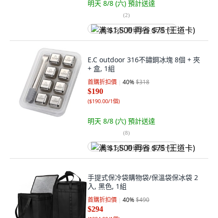
明天 8/8 (六)
預計送達
(
2
)
满 $1,500 再省 $75 (王道卡)
E.C outdoor 316不鏽鋼冰塊 8個 + 夾
+ 盒, 1組
首購折扣價
40
%
$318
$190
(
$190.00/1個
)
明天 8/8 (六)
預計送達
(
8
)
满 $1,500 再省 $75 (王道卡)
手提式保冷袋購物袋/保溫袋保冰袋 2
入, 黑色, 1組
首購折扣價
40
%
$490
$294