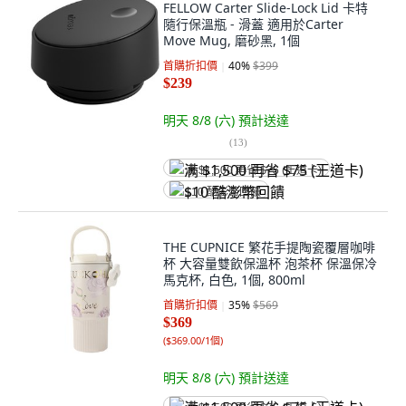
FELLOW Carter Slide-Lock Lid 卡特
隨行保溫瓶 - 滑蓋 適用於Carter
Move Mug, 磨砂黑, 1個
首購折扣價
40
%
$399
$239
明天 8/8 (六)
預計送達
(
13
)
满 $1,500 再省 $75 (王道卡)
$10 酷澎幣回饋
THE CUPNICE 繁花手提陶瓷覆層咖啡
杯 大容量雙飲保溫杯 泡茶杯 保溫保冷
馬克杯, 白色, 1個, 800ml
首購折扣價
35
%
$569
$369
(
$369.00/1個
)
明天 8/8 (六)
預計送達