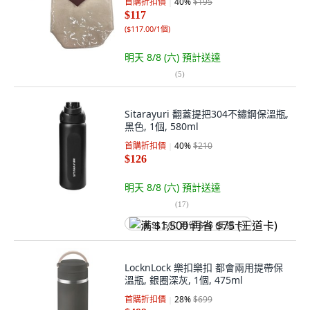
首購折扣價
40
%
$195
$117
(
$117.00/1個
)
明天 8/8 (六)
預計送達
(
5
)
Sitarayuri 翻蓋提把304不鏽鋼保溫瓶,
黑色, 1個, 580ml
首購折扣價
40
%
$210
$126
明天 8/8 (六)
預計送達
(
17
)
满 $1,500 再省 $75 (王道卡)
LocknLock 樂扣樂扣 都會兩用提帶保
溫瓶, 銀圈深灰, 1個, 475ml
首購折扣價
28
%
$699