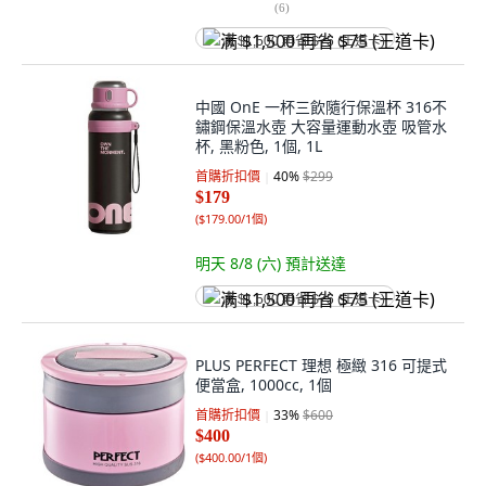
(
6
)
满 $1,500 再省 $75 (王道卡)
中國 OnE 一杯三飲隨行保溫杯 316不
鏽鋼保溫水壺 大容量運動水壺 吸管水
杯, 黑粉色, 1個, 1L
首購折扣價
40
%
$299
$179
(
$179.00/1個
)
明天 8/8 (六)
預計送達
满 $1,500 再省 $75 (王道卡)
PLUS PERFECT 理想 極緻 316 可提式
便當盒, 1000cc, 1個
首購折扣價
33
%
$600
$400
(
$400.00/1個
)