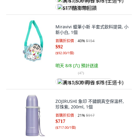
满 $1,500 再省 $75 (王道卡)
$17 酷澎幣回饋
Miravivi 蠟筆小新 半套式飲料提袋, 小
新小白, 1個
首購折扣價
40
%
$154
$92
(
$92.00/1個
)
明天 8/8 (六)
預計送達
(
47
)
满 $1,500 再省 $75 (王道卡)
ZOJIRUSHI 象印 不鏽鋼真空保溫杯,
珍珠紫, 200ml, 1個
首購折扣價
21
%
$917
$717
(
$717.00/1個
)