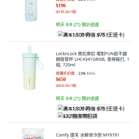
$196
(
$196.00/1個
)
明天 8/8 (六)
預計送達
满 $1,500 再省 $75 (王道卡)
LocknLock 樂扣樂扣 嚼對FUN飲不鏽
鋼吸管杯 LHC4341GRNB, 青檸蘇打, 1
個, 720ml
首購折扣價
23
%
$850
$650
(
$650.00/1個
)
明天 8/8 (六)
預計送達
满 $1,500 再省 $75 (王道卡)
$32 酷澎幣回饋
Comfy 康芙 冰鮮保冷劑 MY9791