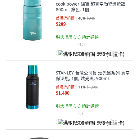
cook power 鍋寶 超真空陶瓷燜燒罐,
800ml, 綠色, 1個
首購折扣價
40
%
$349
$209
明天 8/8 (六)
預計送達
(
13
)
满 $1,500 再省 $75 (王道卡)
STANLEY 台灣公司貨 炫光黑系列 真空
保溫瓶, 1個, 炫光黑, 900ml
首購折扣價
11
%
$1,680
$1,480
明天 8/8 (六)
預計送達
(
8
)
满 $1,500 再省 $75 (王道卡)