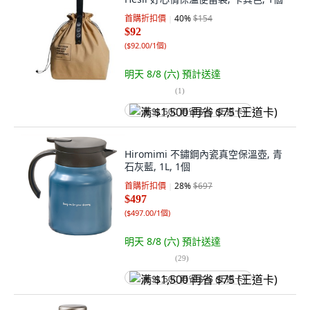
首購折扣價
40
%
$154
$92
(
$92.00/1個
)
明天 8/8 (六)
預計送達
(
1
)
满 $1,500 再省 $75 (王道卡)
Hiromimi 不鏽鋼內瓷真空保溫壺, 青
石灰藍, 1L, 1個
首購折扣價
28
%
$697
$497
(
$497.00/1個
)
明天 8/8 (六)
預計送達
(
29
)
满 $1,500 再省 $75 (王道卡)