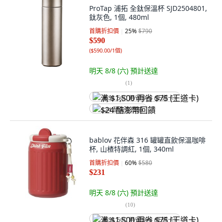
ProTap 浦拓 全鈦保溫杯 SJD2504801,
鈦灰色, 1個, 480ml
首購折扣價
25
%
$790
$590
(
$590.00/1個
)
明天 8/8 (六)
預計送達
(
1
)
满 $1,500 再省 $75 (王道卡)
$24 酷澎幣回饋
bablov 花伴森 316 罐罐直飲保溫咖啡
杯, 山楂特調紅, 1個, 340ml
首購折扣價
60
%
$580
$231
明天 8/8 (六)
預計送達
(
10
)
满 $1,500 再省 $75 (王道卡)