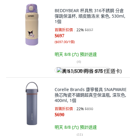
BEDDYBEAR 杯具熊 316不銹鋼 分倉
彈跳保溫杯, 頑皮酷洛米 紫色, 530ml,
1個
首購折扣價
22
%
$897
$697
(
$697.00/1個
)
明天 8/8 (六)
預計送達
(
4
)
满 $1,500 再省 $75 (王道卡)
Corelle Brands 康寧餐具 SNAPWARE
換芯陶瓷不鏽鋼超真空保溫瓶, 深灰色,
400ml, 1個
首購折扣價
22
%
$890
$690
明天 8/8 (六)
預計送達
(
11
)