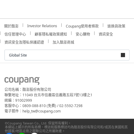
Investor Relations
關於酷澎
Coupang使用者條款
退換貨政策
信任管理中心
顧客隱私權政策通知
安心購物
資訊安全
資訊安全及隱私保護認證
加入酷澎商城
Global Site
公司名稱：酷澎股份有限公司
聯繫地址：11049 台北市信義區信義路五段7號13樓之1
統編：91002999
客服中心：0809-088-810 (免費) / 02-5592-7298
電子郵件：help_tw@coupang.com
©Coupang Taiwan Co., Ltd. 保留所有權利。
本網站上顯示的所有商標、標誌和服務標誌均為酷澎股份有限公司和/或其在美國和其
他國家/地區註冊之關聯公司之所屬財產。