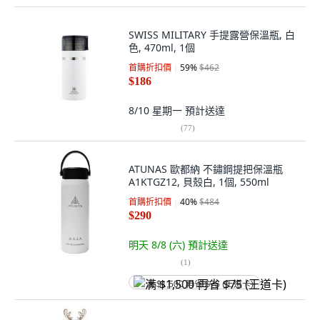
SWISS MILITARY 手提露營保溫瓶, 白
色, 470ml, 1個
首購折扣價
59
%
$462
$186
8/10 星期一
預計送達
(
77
)
ATUNAS 歐都納 不鏽鋼提把保溫瓶
A1KTGZ12, 貝殼白, 1個, 550ml
首購折扣價
40
%
$484
$290
明天 8/8 (六)
預計送達
(
1
)
满 $1,500 再省 $75 (王道卡)