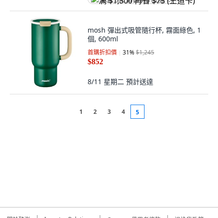
满 $1,500 再省 $75 (王道卡)
mosh 彈出式吸管隨行杯, 霧面綠色, 1
個, 600ml
首購折扣價
31
%
$1,245
$852
8/11 星期二
預計送達
1
2
3
4
5