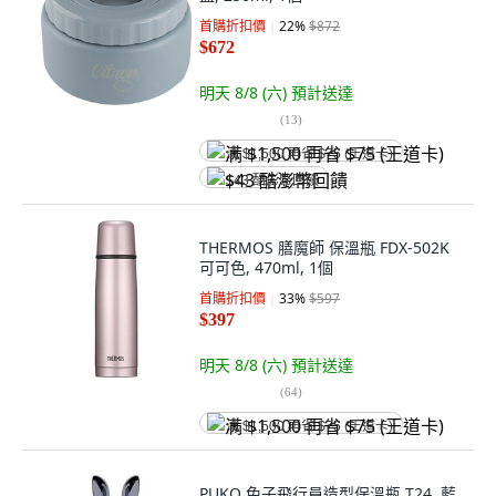
首購折扣價
22
%
$872
$672
明天 8/8 (六)
預計送達
(
13
)
满 $1,500 再省 $75 (王道卡)
$43 酷澎幣回饋
THERMOS 膳魔師 保溫瓶 FDX-502K
可可色, 470ml, 1個
首購折扣價
33
%
$597
$397
明天 8/8 (六)
預計送達
(
64
)
满 $1,500 再省 $75 (王道卡)
PUKO 兔子飛行員造型保溫瓶 T24, 藍