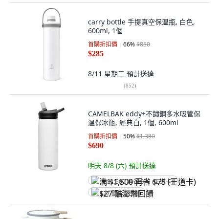
carry bottle 手提真空保溫瓶, 白色,
600ml, 1個
首購折扣價
66
%
$850
$285
8/11 星期二
預計送達
(
852
)
CAMELBAK eddy+不鏽鋼多水吸管保
溫保冰瓶, 經典白, 1個, 600ml
首購折扣價
50
%
$1,380
$690
明天 8/8 (六)
預計送達
满 $1,500 再省 $75 (王道卡)
$27 酷澎幣回饋