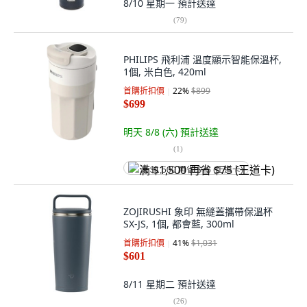
8/10 星期一
預計送達
(
79
)
PHILIPS 飛利浦 溫度顯示智能保溫杯,
1個, 米白色, 420ml
首購折扣價
22
%
$899
$699
明天 8/8 (六)
預計送達
(
1
)
满 $1,500 再省 $75 (王道卡)
ZOJIRUSHI 象印 無縫蓋攜帶保溫杯
SX-JS, 1個, 都會藍, 300ml
首購折扣價
41
%
$1,031
$601
8/11 星期二
預計送達
(
26
)