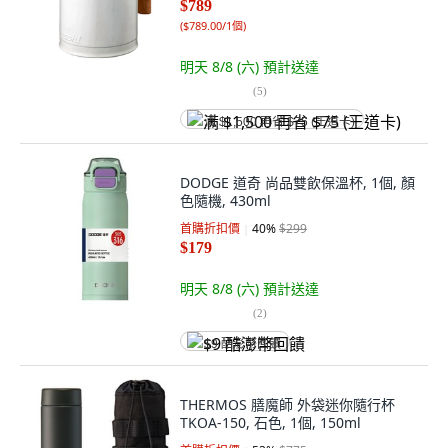
$789
(
$789.00/1個
)
明天 8/8 (六)
預計送達
(
5
)
满 $1,500 再省 $75 (王道卡)
DODGE 道奇 尚品雙飲保溫杯, 1個, 顏
色隨機, 430ml
首購折扣價
40
%
$299
$179
明天 8/8 (六)
預計送達
(
2
)
$9 酷澎幣回饋
THERMOS 膳魔師 外袋迷你隨行杯
TKOA-150, 石色, 1個, 150ml