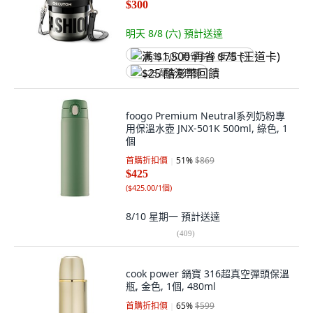
$300
明天 8/8 (六)
預計送達
满 $1,500 再省 $75 (王道卡)
$25 酷澎幣回饋
foogo Premium Neutral系列奶粉專
用保溫水壺 JNX-501K 500ml, 綠色, 1
個
首購折扣價
51
%
$869
$425
(
$425.00/1個
)
8/10 星期一
預計送達
(
409
)
cook power 鍋寶 316超真空彈頭保溫
瓶, 金色, 1個, 480ml
首購折扣價
65
%
$599