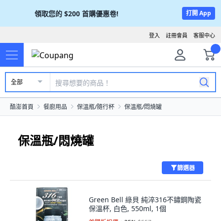
領取您的
$200
首購優惠卷!
打開 App
登入
註冊會員
客服中心
全部
酷澎首頁
餐廚用品
保溫瓶/隨行杯
保溫瓶/悶燒罐
保溫瓶/悶燒罐
篩選器
Green Bell 綠貝 純淬316不鏽鋼陶瓷
保溫杯, 白色, 550ml, 1個