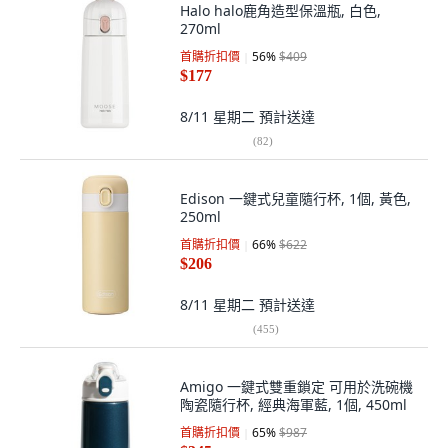
Halo halo鹿角造型保溫瓶, 白色,
270ml
首購折扣價
56
%
$409
$177
8/11 星期二
預計送達
(
82
)
Edison 一鍵式兒童隨行杯, 1個, 黃色,
250ml
首購折扣價
66
%
$622
$206
8/11 星期二
預計送達
(
455
)
Amigo 一鍵式雙重鎖定 可用於洗碗機
陶瓷隨行杯, 經典海軍藍, 1個, 450ml
首購折扣價
65
%
$987