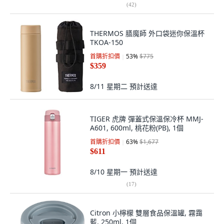
(
42
)
THERMOS 膳魔師 外口袋迷你保溫杯
TKOA-150
首購折扣價
53
%
$775
$359
8/11 星期二
預計送達
TIGER 虎牌 彈蓋式保溫保冷杯 MMJ-
A601, 600ml, 桃花粉(PB), 1個
首購折扣價
63
%
$1,677
$611
8/10 星期一
預計送達
(
17
)
Citron 小檸檬 雙層食品保溫罐, 霧靄
藍, 250ml, 1個