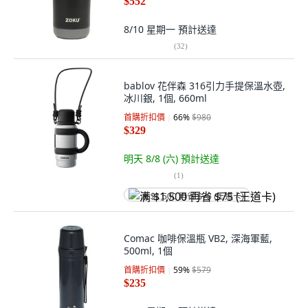
$552
8/10 星期一
預計送達
(
32
)
bablov 花伴森 316引力手提保溫水壺,
冰川銀, 1個, 660ml
首購折扣價
66
%
$980
$329
明天 8/8 (六)
預計送達
(
1
)
满 $1,500 再省 $75 (王道卡)
Comac 咖啡保溫瓶 VB2, 深海軍藍,
500ml, 1個
首購折扣價
59
%
$579
$235