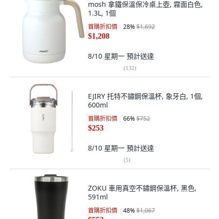
mosh 拿鐵保溫保冷桌上壺, 霧面白色,
1.3L, 1個
首購折扣價
28
%
$1,692
$1,208
8/10 星期一
預計送達
(
132
)
EJIRY 托特不鏽鋼保溫杯, 象牙白, 1個,
600ml
首購折扣價
66
%
$752
$253
8/10 星期一
預計送達
(
5
)
ZOKU 車用真空不鏽鋼保溫杯, 黑色,
591ml
首購折扣價
48
%
$1,067