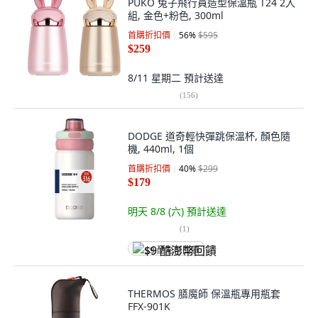
PUKO 兔子飛行員造型保溫瓶 T24 2入
組, 金色+粉色, 300ml
首購折扣價
56
%
$595
$259
8/11 星期二
預計送達
(
156
)
DODGE 道奇輕快彈跳保溫杯, 顏色隨
機, 440ml, 1個
首購折扣價
40
%
$299
$179
明天 8/8 (六)
預計送達
(
1
)
$9 酷澎幣回饋
THERMOS 膳魔師 保溫瓶專用瓶套
FFX-901K