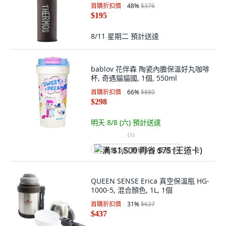
首購折扣價
48
%
$376
$195
8/11 星期二
預計送達
bablov 花伴森 陶瓷內膽保溫好丸咖啡
杯, 奇遇貓貓國, 1個, 550ml
首購折扣價
66
%
$880
$298
明天 8/8 (六)
預計送達
(
1
)
满 $1,500 再省 $75 (王道卡)
QUEEN SENSE Erica 真空保溫瓶 HG-
1000-5, 混合顏色, 1L, 1個
首購折扣價
31
%
$637
$437