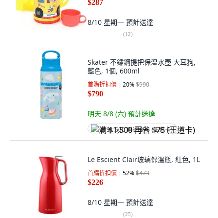
$287
8/10 星期一
預計送達
(
12
)
Skater 不鏽鋼提把保溫水壺 大耳狗,
藍色, 1個, 600ml
首購折扣價
20
%
$990
$790
明天 8/8 (六)
預計送達
满 $1,500 再省 $75 (王道卡)
Le Escient Clair玻璃保溫瓶, 紅色, 1L
首購折扣價
52
%
$473
$226
8/10 星期一
預計送達
(
25
)