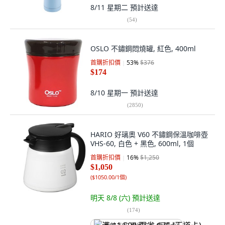
8/11 星期二
預計送達
(
54
)
OSLO 不鏽鋼悶燒罐, 紅色, 400ml
首購折扣價
53
%
$376
$174
8/10 星期一
預計送達
(
2850
)
HARIO 好璃奧 V60 不鏽鋼保溫咖啡壺
VHS-60, 白色 + 黑色, 600ml, 1個
首購折扣價
16
%
$1,250
$1,050
(
$1050.00/1個
)
明天 8/8 (六)
預計送達
(
174
)