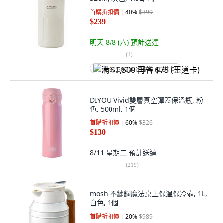
首購折扣價
40
%
$399
$239
明天 8/8 (六)
預計送達
(
1
)
满 $1,500 再省 $75 (王道卡)
DIYOU Vivid雙層真空彈蓋保溫瓶, 粉
色, 500ml, 1個
首購折扣價
60
%
$326
$130
8/11 星期二
預計送達
(
219
)
mosh 不鏽鋼魔法桌上保溫保冷壺, 1L,
白色, 1個
首購折扣價
20
%
$989