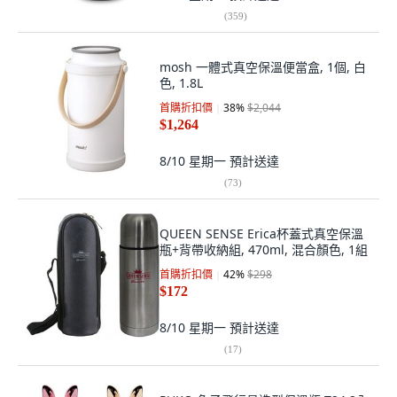
(
359
)
mosh 一體式真空保溫便當盒, 1個, 白
色, 1.8L
首購折扣價
38
%
$2,044
$1,264
8/10 星期一
預計送達
(
73
)
QUEEN SENSE Erica杯蓋式真空保溫
瓶+背帶收納組, 470ml, 混合顏色, 1組
首購折扣價
42
%
$298
$172
8/10 星期一
預計送達
(
17
)