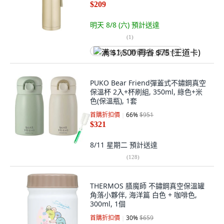
$209
明天 8/8 (六)
預計送達
(
1
)
满 $1,500 再省 $75 (王道卡)
PUKO Bear Friend彈蓋式不鏽鋼真空
保溫杯 2入+杯刷組, 350ml, 綠色+米
色(保溫瓶), 1套
首購折扣價
66
%
$951
$321
8/11 星期二
預計送達
(
128
)
THERMOS 膳魔師 不鏽鋼真空保溫罐
角落小夥伴, 海洋篇 白色 + 咖啡色,
300ml, 1個
首購折扣價
30
%
$659