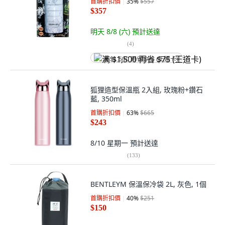
首購折扣價
35
%
$557
$357
明天 8/8 (六)
預計送達
(
4
)
满 $1,500 再省 $75 (王道卡)
狐狸造型保溫瓶 2入組, 玫瑰粉+鑽石
藍, 350ml
首購折扣價
63
%
$665
$243
8/10 星期一
預計送達
(
133
)
BENTLEYM 保溫保冷袋 2L, 灰色, 1個
首購折扣價
40
%
$251
$150