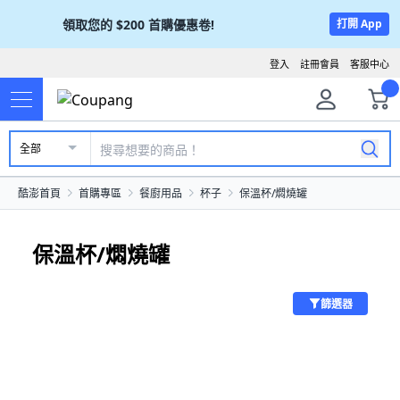
領取您的
$200
首購優惠卷!
打開 App
登入
註冊會員
客服中心
全部
酷澎首頁
首購專區
餐廚用品
杯子
保溫杯/燜燒罐
保溫杯/燜燒罐
篩選器