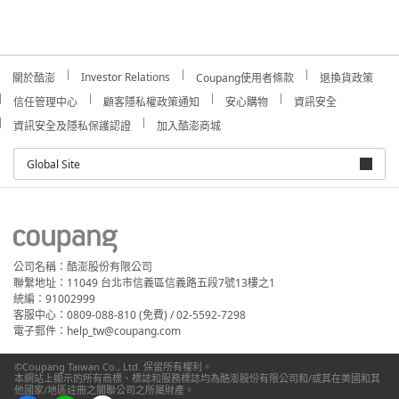
Investor Relations
關於酷澎
Coupang使用者條款
退換貨政策
信任管理中心
顧客隱私權政策通知
安心購物
資訊安全
資訊安全及隱私保護認證
加入酷澎商城
Global Site
公司名稱：酷澎股份有限公司
聯繫地址：11049 台北市信義區信義路五段7號13樓之1
統編：91002999
客服中心：0809-088-810 (免費) / 02-5592-7298
電子郵件：help_tw@coupang.com
©Coupang Taiwan Co., Ltd. 保留所有權利。
本網站上顯示的所有商標、標誌和服務標誌均為酷澎股份有限公司和/或其在美國和其
他國家/地區註冊之關聯公司之所屬財產。