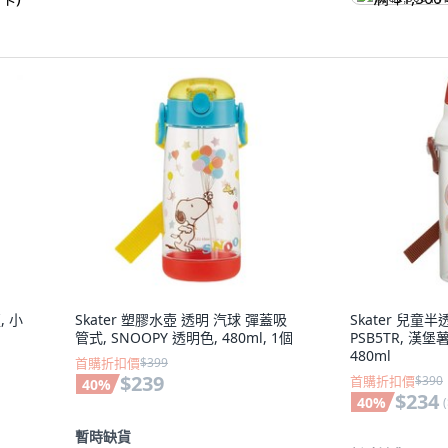
, 小
Skater 塑膠水壺 透明 汽球 彈蓋吸
Skater 兒童
管式, SNOOPY 透明色, 480ml, 1個
PSB5TR, 漢堡
480ml
首購折扣價
$399
$239
首購折扣價
$390
40
%
$234
40
%
(
暫時缺貨