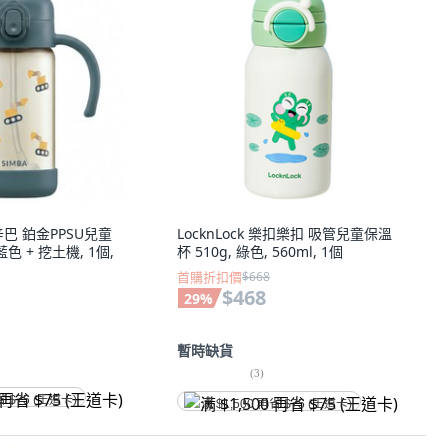
辛巴 鉑金PPSU兒童
LocknLock 樂扣樂扣 吸管兒童保溫
色 + 挖土機, 1個,
杯 510g, 綠色, 560ml, 1個
首購折扣價
$668
$468
29
%
暫時缺貨
(
3
)
省 $75 (王道卡)
满 $1,500 再省 $75 (王道卡)