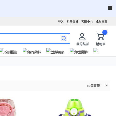
登入
註冊會員
客服中心
成為賣家
我的酷澎
購物車
文具圖書
食品飲料
生活用品
女性服飾
運動戶外
60
每頁筆