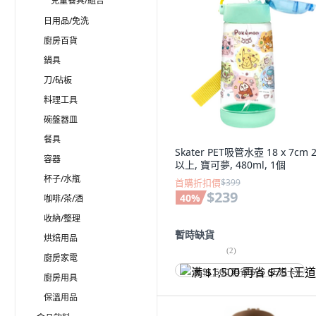
兒童餐具/組合
日用品/免洗
廚房百貨
鍋具
刀/砧板
料理工具
碗盤器皿
餐具
Skater PET吸管水壺 18 x 7cm 
容器
以上, 寶可夢, 480ml, 1個
杯子/水瓶
首購折扣價
$399
$239
40
%
咖啡/茶/酒
收納/整理
暫時缺貨
烘焙用品
(
2
)
廚房家電
满 $1,500 再省 $75 (王道卡)
廚房用具
保溫用品