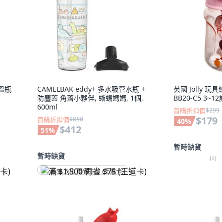
保溫瓶
CAMELBAK eddy+ 多水吸管水瓶 +
英國 Jolly 
防塵蓋 角落小夥伴, 蜥蜴媽媽, 1個,
BB20-C5 3~12
600ml
首購折扣價
$299
$179
首購折扣價
$850
40
%
$412
51
%
暫時缺貨
暫時缺貨
(
1
)
满 $1,500 再省 $75 (王道卡)