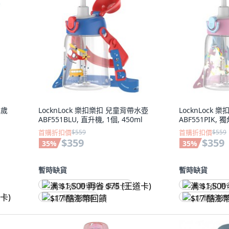
2歲
LocknLock 樂扣樂扣 兒童背帶水壺
LocknLock
ABF551BLU, 直升機, 1個, 450ml
ABF551PIK, 獨
首購折扣價
$559
首購折扣價
$559
$359
$359
35
%
35
%
暫時缺貨
暫時缺貨
满 $1,500 再省 $75 (王道卡)
满 $1,500 再
$17 酷澎幣回饋
$17 酷澎幣