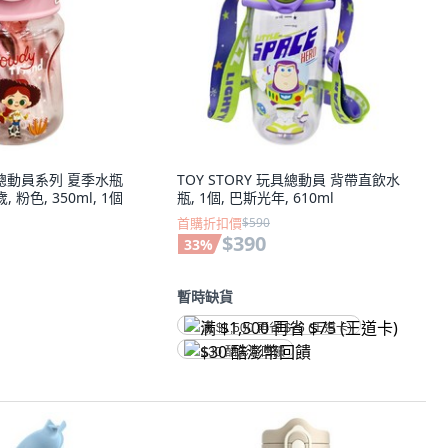
玩具總動員系列 夏季水瓶
TOY STORY 玩具總動員 背帶直飲水
歲, 粉色, 350ml, 1個
瓶, 1個, 巴斯光年, 610ml
首購折扣價
$590
$390
33
%
暫時缺貨
满 $1,500 再省 $75 (王道卡)
$30 酷澎幣回饋