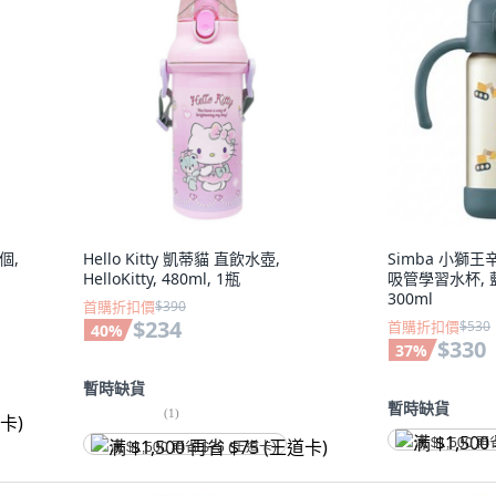
個,
Hello Kitty 凱蒂貓 直飲水壺,
Simba 小獅王
HelloKitty, 480ml, 1瓶
吸管學習水杯, 藍
300ml
首購折扣價
$390
$234
首購折扣價
$530
40
%
$330
37
%
暫時缺貨
暫時缺貨
(
1
)
满 $1,500 再
满 $1,500 再省 $75 (王道卡)