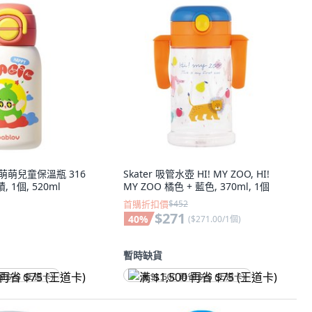
森 萌萌兒童保溫瓶 316
Skater 吸管水壺 HI! MY ZOO, HI!
 1個, 520ml
MY ZOO 橘色 + 藍色, 370ml, 1個
首購折扣價
$452
$271
40
%
(
$271.00/1個
)
暫時缺貨
省 $75 (王道卡)
满 $1,500 再省 $75 (王道卡)