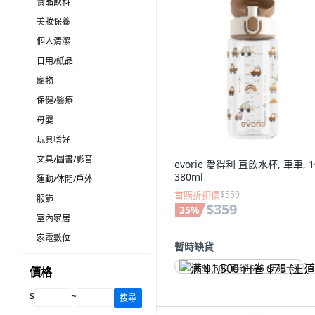
食品飲料
美妝保養
個人清潔
日用/紙品
寵物
保健/醫療
母嬰
玩具嗜好
文具/圖書/影音
evorie 愛得利 直飲水杯, 車車, 1
380ml
運動/休閒/戶外
首購折扣價
$559
服飾
$359
35
%
室內家居
家電數位
暫時缺貨
满 $1,500 再省 $75 (王道卡)
價格
$
~
搜尋