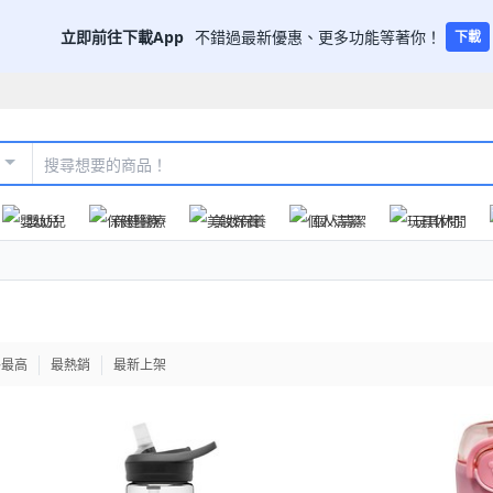
立即前往下載App
不錯過最新優惠、更多功能等著你！
下載
嬰幼兒
保健醫療
美妝保養
個人清潔
玩具休閒
格最高
最熱銷
最新上架