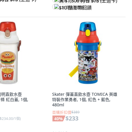
满 $1,500 再省 $75 (王道卡)
$10 酷澎幣回饋
半透明直飲水壺
Skater 彈蓋直飲水壺 TOMICA 英雄
薯條 紅白蓋, 1個,
特裝作業勇者, 1個, 紅色 + 藍色,
480ml
首購折扣價
$389
$233
40
%
$234.00/1個
)