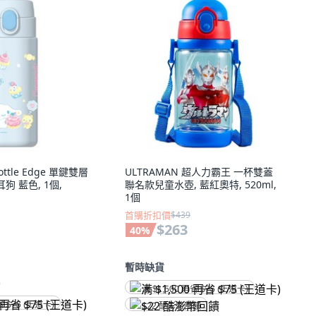
Bottle Edge 單鍵雙層
ULTRAMAN 超人力霸王 一杯雙蓋
狗 藍色, 1個,
聯名款兒童水壺, 藍紅奧特, 520ml,
1個
首購折扣價
$439
$263
40
%
暫時缺貨
)
满 $1,500 再省 $75 (王道卡)
省 $75 (王道卡)
$22 酷澎幣回饋