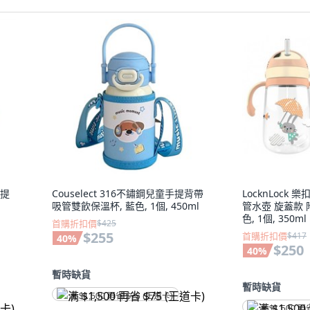
手提
Couselect 316不鏽鋼兒童手提背帶
LocknLock 樂
吸管雙飲保溫杯, 藍色, 1個, 450ml
管水壺 旋蓋款 附
色, 1個, 350ml
首購折扣價
$425
$255
首購折扣價
$417
40
%
$250
40
%
暫時缺貨
暫時缺貨
满 $1,500 再省 $75 (王道卡)
满 $1,500 再