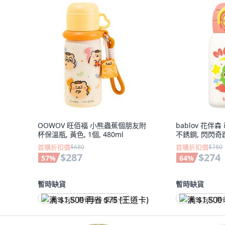
OOWOV 旺佰福 小熊蟲蕉個朋友附
bablov 花伴
杯保溫瓶, 黃色, 1個, 480ml
不銹鋼, 閃閃奇蹟,
首購折扣價
$680
首購折扣價
$780
$287
$274
57
%
64
%
暫時缺貨
暫時缺貨
满 $1,500 再省 $75 (王道卡)
满 $1,500 再