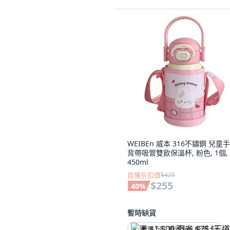
WEIBEn 威本 316不鏽鋼 兒童
背帶吸管雙飲保溫杯, 粉色, 1個,
450ml
首購折扣價
$425
$255
40
%
暫時缺貨
满 $1,500 再省 $75 (王道卡)