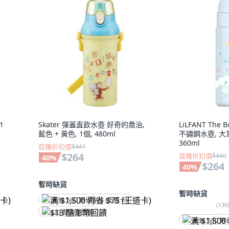
1
Skater 彈蓋直飲水壺 好奇的喬治,
LiLFANT The 
藍色 + 黃色, 1個, 480ml
不鏽鋼水壺, 大耳
360ml
首購折扣價
$441
$264
首購折扣價
$440
40
%
$264
40
%
暫時缺貨
暫時缺貨
满 $1,500 再省 $75 (王道卡)
(
130
$13 酷澎幣回饋
满 $1,500 再