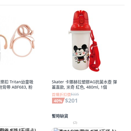
扣樂扣 Tritan幼童吸
Skater 卡娜赫拉塑膠AG抗菌水壺 彈
背帶 ABF683, 粉
蓋直飲, 米奇 紅色, 480ml, 1個
首購折扣價
$335
$201
40
%
暫時缺貨
(
2
)
省 $75 (王道卡)