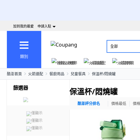
加到我的最愛
申請入駐
全部
類別
爸氣父親節
火箭速配
火箭跨境
酷澎首頁
火箭速配
餐廚用品
兒童餐具
保溫杯/悶燒罐
篩選器
保溫杯/悶燒罐
酷澎評分排名
價格最低
價
僅顯示
僅顯示
僅顯示