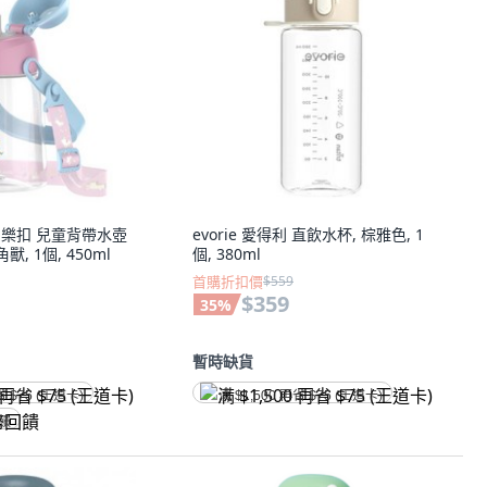
 樂扣樂扣 兒童背帶水壺
evorie 愛得利 直飲水杯, 棕雅色, 1
角獸, 1個, 450ml
個, 380ml
首購折扣價
$559
$359
35
%
暫時缺貨
省 $75 (王道卡)
满 $1,500 再省 $75 (王道卡)
回饋