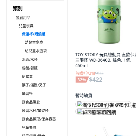
類別
餐廚用品
兒童餐具
保溫杯/悶燒罐
幼兒童水壺
幼兒童水壺袋
TOY STORY 玩具總動員 直飲
水壺/水杯
三眼怪 WD-3640B, 綠色, 1個,
450ml
餐盤/餐碗
首購折扣價
$622
便當盒
$422
32
%
筷子/湯匙/叉子
學習筷
暫時缺貨
副食品湯匙
满 $1,500 再省 $75 (王道卡)
練習水杯/學習杯
$77 酷澎幣回饋
副食品調理/保存容器
兒童餐具