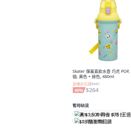
Skater 彈蓋直飲水壺 巧虎 POP, 
個, 黃色 + 綠色, 480ml
首購折扣價
$441
$264
40
%
暫時缺貨
满 $1,500 再省 $75 (王道卡)
$13 酷澎幣回饋