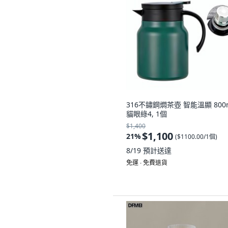
316不鏽鋼燜茶壺 智能溫顯 800m
貓眼綠4, 1個
$1,400
$1,100
21
%
(
$1100.00/1個
)
8/19
預計送達
免運 ∙ 免費退貨