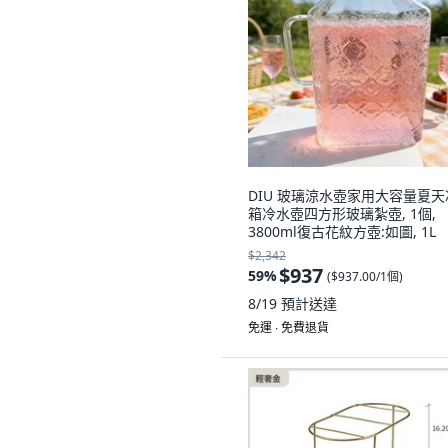
DIU 玻璃涼水壺家用大容量夏天
箱冷水壺四方形玻璃紮壺, 1個,
3800ml復古花紋方壺:如圖, 1L
$2,342
$937
59
%
(
$937.00/1個
)
8/19
預計送達
免運 ∙ 免費退貨