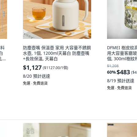
飲料
防塵壺嘴 保溫壺 家用 大容量不銹鋼
DFMEI 樹皮
白
水壺, 1個, 1200ml天幕白 防塵壺嘴
用大容量客廳玻
,
+長效保溫, 天幕白
個, 300ml樹紋杯
$1,127
$1,208
(
$1127.00/1個
)
$483
60
%
(
$4
8/20
預計送達
8/19
預計送達
免運 ∙ 免費退貨
免運 ∙ 免費退貨