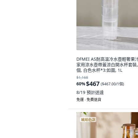
DFMEI AS耐高溫冷水壺輕奢果
家用涼水壺帶蓋涼白開水杯套裝, 
個, 白色水杯*3:如圖, 1L
$1,168
$467
60
%
(
$467.00/1個
)
8/19
預計送達
免運 ∙ 免費退貨