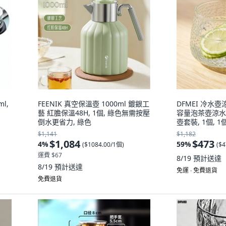
l,
FEENIK 真空保溫壺 1000ml 鍍銀工
DFMEI 冷水
藝 紅膽保溫48H, 1個, 綠色無需按壓
容量泡茶壺涼水
倒水更省力, 綠色
壺套裝, 1個, 1
$1,141
$1,182
$1,084
$473
4
%
59
%
(
$1084.00/1個
)
(
$4
運費 $67
8/19
預計送達
8/19
預計送達
免運 ∙ 免費退貨
免費退貨