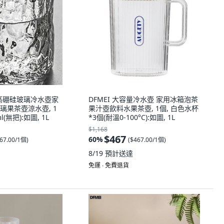
紋高硼硅玻璃冷水壺家
DFMEI 大容量冷水壺 家用冰箱泡茶
璃果茶壺涼水壺, 1
果汁壺飲料水果茶壺, 1個, 白色水杯
(無把):如圖, 1L
*3個(耐溫0-100°C):如圖, 1L
$1,168
$467
60
%
67.00/1個
)
(
$467.00/1個
)
8/19
預計送達
免運 ∙ 免費退貨