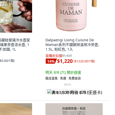
紋高硼硅玻璃冷水壺家
Dalpaengi Living Cuisine De
璃果茶壺涼水壺, 1
Maman系列不鏽鋼保溫保冷茶壺,
:如圖, 1L
1.5L, 粉紅色, 1入
首購折扣價
$1,420
$1,220
83.00/1個
)
14
%
(
$1220.00/1個
)
明天 8/8 (六)
預計送達
酷澎直售 ∙ 免運 ∙ 免費退貨
(
613
)
满 $1,500 再省 $75 (王道卡)