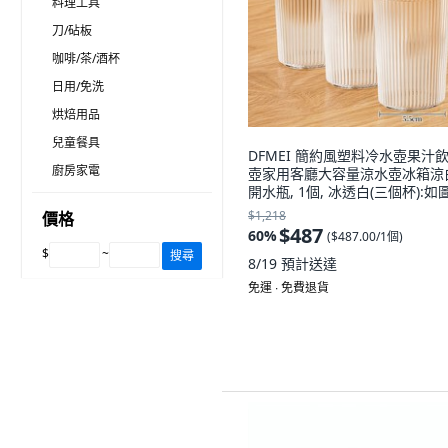
料理工具
刀/砧板
咖啡/茶/酒杯
日用/免洗
烘焙用品
兒童餐具
DFMEI 簡約風塑料冷水壺果汁
廚房家電
壺家用客廳大容量涼水壺冰箱涼
開水瓶, 1個, 冰透白(三個杯):如圖
1L
$1,218
價格
$487
60
%
(
$487.00/1個
)
$
~
搜尋
8/19
預計送達
免運 ∙ 免費退貨