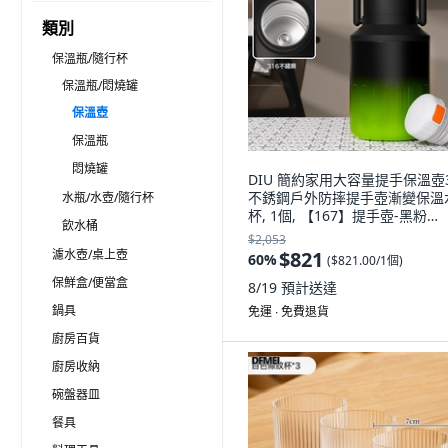
類別
保溫瓶/隨行杯
保溫瓶/悶燒罐
保溫壺
保溫瓶
悶燒罐
DIU 簡約家用大容量提手保溫壺3
不銹鋼戶外防摔提手壺漸變保溫
水瓶/水壺/隨行杯
杯, 1個, 【167】提手壺-黑粉
飲水桶
色:1000ml, 1L
$2,053
濾水壺/桌上壺
$821
60
%
(
$821.00/1個
)
保鮮盒/便當盒
8/19
預計送達
鍋具
免運 ∙ 免費退貨
廚房百貨
廚房收納
碗盤器皿
餐具