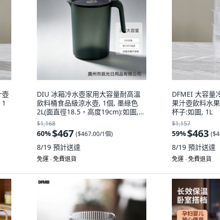
汁壺
DIU 冰箱冷水壺家用大容量耐高溫
DFMEI 大容
1
飲料桶食品級涼水壺, 1個, 墨綠色
果汁壺飲料水果茶
2L(面直徑18.5，高度19cm):如圖,
杯子:如圖, 1L
1L
$1,168
$1,157
$467
$463
60
%
59
%
(
$467.00/1個
)
(
$4
8/19
預計送達
8/19
預計送達
免運 ∙ 免費退貨
免運 ∙ 免費退貨