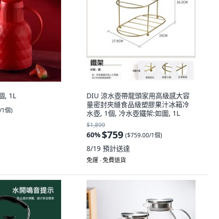
, 1L
DIU 涼水壺帶龍頭家用高級感大容
量密封夾縫食品級塑膠果汁冰箱冷
0/1個
)
水壺, 1個, 冷水壺鐵架:如圖, 1L
$1,899
$759
60
%
(
$759.00/1個
)
8/19
預計送達
免運 ∙ 免費退貨