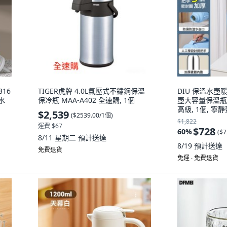
16
TIGER虎牌 4.0L氣壓式不鏽鋼保溫
DIU 保溫水
水
保冷瓶 MAA-A402 全速購, 1個
壺大容量保溫瓶
高級, 1個, 寧靜藍:
$2,539
(
$2539.00/1個
)
$1,822
運費 $67
$728
60
%
(
$7
8/11 星期二
預計送達
8/19
預計送達
免費退貨
免運 ∙ 免費退貨