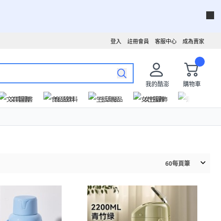
登入
註冊會員
客服中心
成為賣家
我的酷澎
購物車
文具圖書
食品飲料
生活用品
女性服飾
運動戶外
60
每頁筆