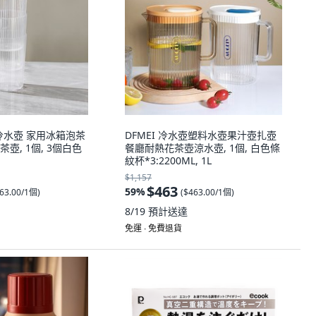
量冷水壺 家用冰箱泡茶
DFMEI 冷水壺塑料水壺果汁壺扎壺
壺, 1個, 3個白色
餐廳耐熱花茶壺涼水壺, 1個, 白色條
紋杯*3:2200ML, 1L
$1,157
$463
59
%
63.00/1個
)
(
$463.00/1個
)
8/19
預計送達
免運 ∙ 免費退貨