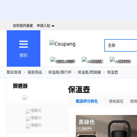
加到我的最愛
申請入駐
全部
類別
爸氣父親節
火箭速配
火箭跨境
酷澎首頁
餐廚用品
保溫瓶/隨行杯
保溫瓶/悶燒罐
保溫壺
篩選器
保溫壺
酷澎評分排名
價格最低
價
僅顯示
僅顯示
僅顯示