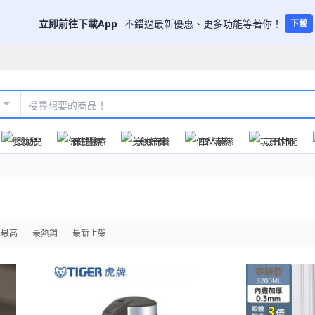
立即前往下載App
不錯過最新優惠、更多功能等著你！
下載
嬰幼兒
保健醫療
美妝保養
個人清潔
玩具休閒
格最高
最熱銷
最新上架