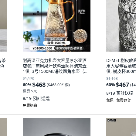
泡茶
耐高温亚克力扎壶大容量凉水壶酒
DFMEI 樹皮
白色
店餐厅商用果汁饮料壶防摔泡茶壶,
用大容量客廳玻
1個, 3号1500ML锤纹四角水壶（古
個, 樹皮杯300ml
茶色）2320-7:如图, 1L
$1,170
$1,168
$468
$467
60
%
60
%
(
$468.00/1個
)
(
$4
運費 $70
8/19
預計送達
8/19
預計送達
免運 ∙ 免費退貨
免費退貨