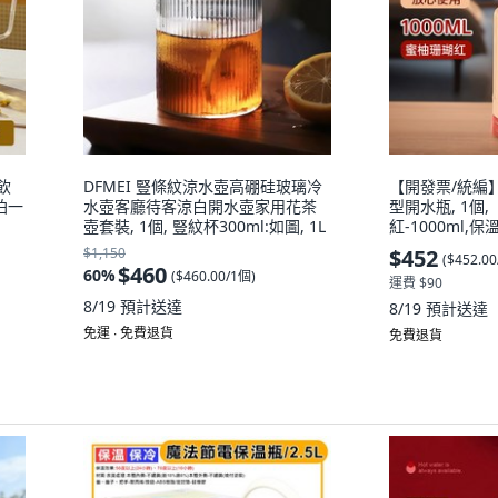
飲
DFMEI 豎條紋涼水壺高硼硅玻璃冷
【開發票/統編
珀一
水壺客廳待客涼白開水壺家用花茶
型開水瓶, 1個
壺套裝, 1個, 豎紋杯300ml:如圖, 1L
紅-1000ml,
$1,150
$452
(
$452.0
$460
60
%
(
$460.00/1個
)
運費 $90
8/19
預計送達
8/19
預計送達
免運 ∙ 免費退貨
免費退貨