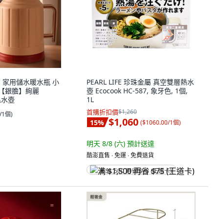
】家用儲水暖水瓶 小
PEARL LIFE 珍珠金屬 真空雙層熱水
, 【銀膽】絢麗
壺 Ecocook HC-587, 象牙色, 1個,
保溫水壺
1L
首購折扣價
$1,260
0/1個
)
$1,060
15
%
(
$1060.00/1個
)
明天 8/8 (六)
預計送達
酷澎直售 ∙ 免運 ∙ 免費退貨
满 $1,500 再省 $75 (王道卡)