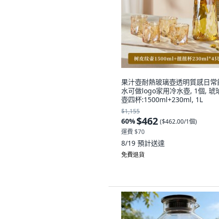
果汁壺耐熱玻璃壺透明質感日常
水可做logo家用冷水壺, 1個, 琥
壺四杯:1500ml+230ml, 1L
$1,155
$462
60
%
(
$462.00/1個
)
運費 $70
8/19
預計送達
免費退貨