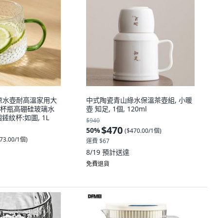
壺涼水壺耐高溫家用大
中式陶瓷青山綠水保溫茶壺組, 小暖
杯瓶高硼硅玻璃水
壺 知足, 1個, 120ml
個錘紋杯:如圖, 1L
$940
$470
50
%
(
$470.00/1個
)
73.00/1個
)
運費 $67
8/19
預計送達
免費退貨