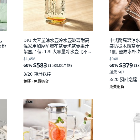
,
DIU 大容量涼水壺冷水壺玻璃耐高
中式耐高溫涼水
藕粉
溫家用加厚防爆花茶壺泡茶壺果汁
裝防燙木環茶壺
紮壺, 1個, 1.3L大容量冷水壺【不銹
1個, 豎紋水杯:如
鋼銀色封蓋】:如圖, 1L
$1,458
$948
$583
$379
60
%
60
%
(
$583.00/1個
)
(
$3
運費 $67
8/20
預計送達
8/20
預計送達
免運 ∙ 免費退貨
免費退貨