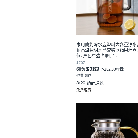
家用簡約冷水壺塑料大容量涼水
耐高溫透明水杯套裝冰箱果汁壺, 
個, 黑色單壺:如圖, 1L
$707
$282
60
%
(
$282.00/1個
)
運費 $67
8/20
預計送達
免費退貨