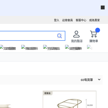
登入
註冊會員
客服中心
成為賣家
我的酷澎
購物車
文具圖書
食品飲料
生活用品
女性服飾
運動戶外
60
每頁筆