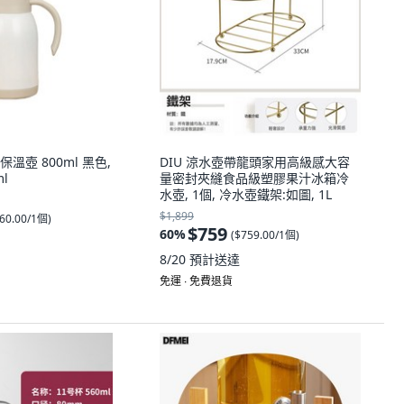
溫壺 800ml 黑色,
DIU 涼水壺帶龍頭家用高級感大容
ml
量密封夾縫食品級塑膠果汁冰箱冷
水壺, 1個, 冷水壺鐵架:如圖, 1L
$1,899
60.00/1個
)
$759
60
%
(
$759.00/1個
)
8/20
預計送達
免運 ∙ 免費退貨