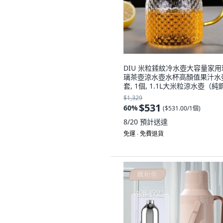
DIU 米粒錘紋冷水壺大容量家用
璃茶壺涼水壺水杯高顏值果汁水
套, 1個, 1.1L大米粒涼水壺（純
蓋）:如圖, 1L
$1,329
$531
60
%
(
$531.00/1個
)
8/20
預計送達
免運 ∙ 免費退貨