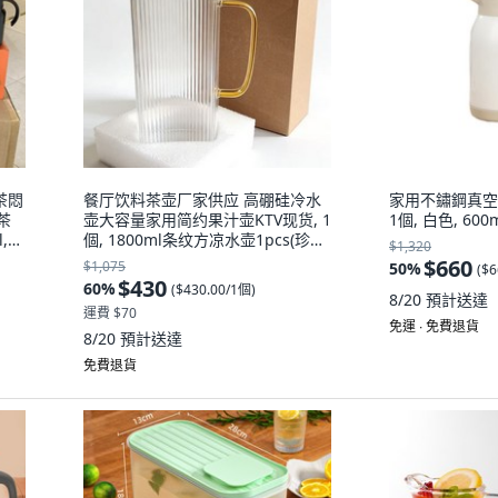
茶悶
餐厅饮料茶壶厂家供应 高硼硅冷水
家用不鏽鋼真空保
茶
壶大容量家用简约果汁壶KTV现货, 1
1個, 白色, 600
,
個, 1800ml条纹方凉水壶1pcs(珍珠
$1,320
棉包装:1800ml, 1L
$660
$1,075
50
%
(
$6
$430
60
%
(
$430.00/1個
)
8/20
預計送達
運費 $70
免運 ∙ 免費退貨
8/20
預計送達
免費退貨