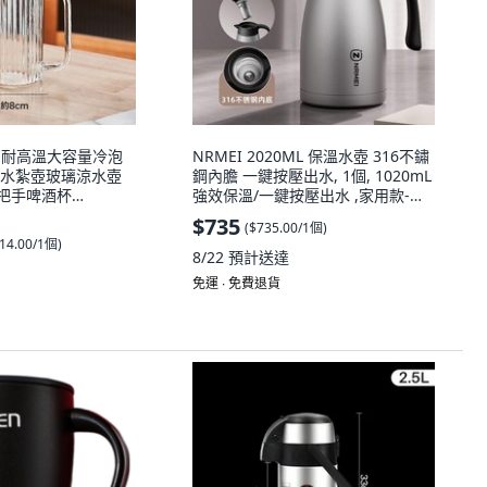
家用耐高溫大容量冷泡
NRMEI 2020ML 保溫水壺 316不鏽
水紮壺玻璃涼水壺
鋼內膽 一鍵按壓出水, 1個, 1020mL
豎條把手啤酒杯
強效保溫/一鍵按壓出水 ,家用款-鋼
）:如圖, 1L
本色 醫用級316內底, 鋼本色,
$735
(
$735.00/1個
)
1020mL
14.00/1個
)
8/22
預計送達
免運 ∙ 免費退貨