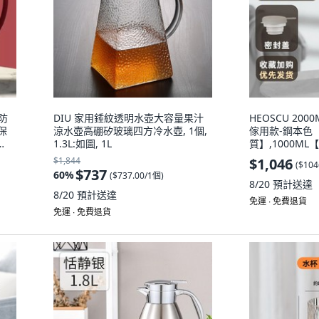
 防
DIU 家用錘紋透明水壺大容量果汁
HEOSCU 200
保
涼水壺高硼矽玻璃四方冷水壺, 1個,
傢用款-鋼本色【
1.3L:如圖, 1L
質】,1000M
齣水】
$1,844
$1,046
(
$104
$737
60
%
(
$737.00/1個
)
8/20
預計送達
8/20
預計送達
免運 ∙ 免費退貨
免運 ∙ 免費退貨