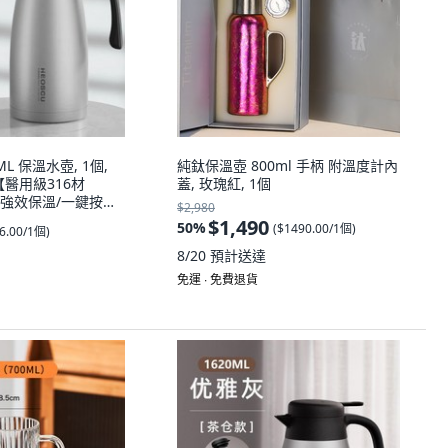
0ML 保溫水壺, 1個,
純鈦保溫壺 800ml 手柄 附溫度計內
醫用級316材
蓋, 玫瑰紅, 1個
L【強效保溫/一鍵按壓
$2,980
$1,490
50
%
(
$1490.00/1個
)
6.00/1個
)
8/20
預計送達
免運 ∙ 免費退貨