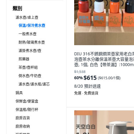
類別
濾水壺/桌上壺
保溫/保冷煮水壺
一般煮水壺
耐熱/玻璃煮水壺
濾掛煮水壺/壺
DIU 316不銹鋼燜茶壺家用老白
泡壺茶水分離保溫茶壺大容量泡
煎藥器
壺, 1個, 白色【帶茶漏】:1000ml
茶壺/壺杯組
1L
$1,538
倒水壺/牛奶壺
$615
60
%
(
$615.00/1個
)
濾水壺/濾水瓶/濾芯
8/20
預計送達
鍋具
免運 ∙ 免費退貨
保鮮盒/便當盒
保溫瓶/隨行杯
廚房百貨
廚房收納