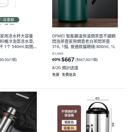
家用凉水杯大容量
DFMEI 智能顯溫保溫燜茶壺不鏽鋼
料桶冷泡壶凉水壶,
悶泡茶壺家用燜壺老白茶悶茶壺
杯 1个 540ml:如图,
316, 1個, 普通款貓眼綠:800ml, 1L
$1,668
$667
60
%
90.00/1個
)
(
$667.00/1個
)
8/20
預計送達
免運 ∙ 免費退貨