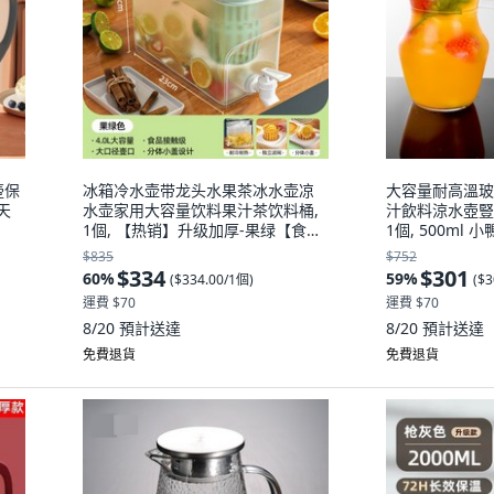
壺保
冰箱冷水壶带龙头水果茶冰水壶凉
大容量耐高溫玻
天
水壶家用大容量饮料果汁茶饮料桶,
汁飲料涼水壺豎
1個, 【热销】升级加厚-果绿【食品
1個, 500ml 
级材质/冷热两用】:如图, 1L
破損包賠, 1L
$835
$752
$334
$301
60
%
59
%
(
$334.00/1個
)
(
$3
運費 $70
運費 $70
8/20
預計送達
8/20
預計送達
免費退貨
免費退貨