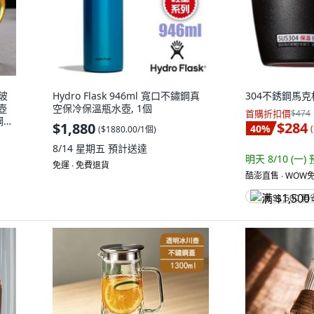
玻
Hydro Flask 946ml 寬口不鏽鋼真
304不銹鋼馬克杯 
壺
空保冷保溫瓶水壺, 1個
首購折扣價
$474
鋼
$284
$1,880
40
%
(
(
$1880.00/1個
)
8/14 星期五
預計送達
明天 8/10 (一)
免運 ∙ 免費退貨
酷澎直售 ∙ WOW免
满 $1,500 再