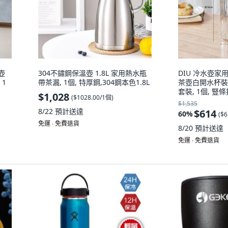
壺
304不鏽鋼保溫壺 1.8L 家用熱水瓶
DIU 冷水壺
1
帶茶漏, 1個, 特厚鋼,304鋼本色1.8L
茶壺白開水杯裝
套裝, 1個, 
$1,028
(
$1028.00/1個
)
700m（不含木蓋
$1,535
8/22
預計送達
$614
60
%
(
$6
免運 ∙ 免費退貨
8/20
預計送達
免運 ∙ 免費退貨