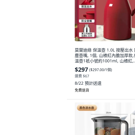
莫蘭迪綠 保溫壺 1.0L 按壓出水
塵壺嘴, 1個, 山楂紅內膽加厚款,
溫壺1衹小號約1001ml, 山楂紅,
1001ml
$297
(
$297.00/1個
)
運費 $67
8/22
預計送達
免費退貨