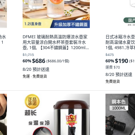
動水
DFMEI 玻璃耐熱高溫防爆涼水壺家
日式冰箱冷水壶
1
用大容量涼白開水杯茶壺套裝冷水
耐高温储水夏饮
壺, 1個, 【304不鏽鋼蓋】1200ml直
1個, 4981.冷萃
身壺:如圖, 1L
1L
$1,715
$475
$686
$190
60
%
60
%
(
$686.00/1個
)
(
$1
運費 $70
8/20
預計送達
8/20
預計送達
免運 ∙ 免費退貨
免費退貨