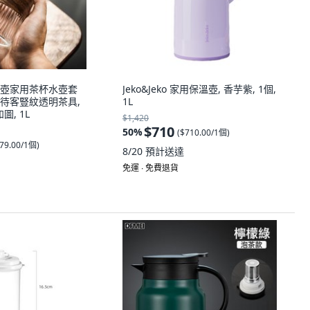
壺家用茶杯水壺套
Jeko&Jeko 家用保溫壺, 香芋紫, 1個,
待客豎紋透明茶具,
1L
圖, 1L
$1,420
$710
50
%
(
$710.00/1個
)
79.00/1個
)
8/20
預計送達
免運 ∙ 免費退貨