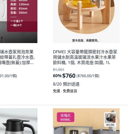
璃水壺家用泡茶果
DFMEI 大容量帶龍頭密封冷水壺家
紋帶蓋扎壺冷水壺,
用儲水耐高溫玻璃涼水果汁水果茶
小鴨嘴壺(無蓋):加厚款-
飲料桶, 1個, 木質底座:如圖, 1L
$1,901
$760
60
%
01.00/1個
)
(
$760.00/1個
)
8/20
預計送達
免運 ∙ 免費退貨