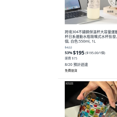
跨境304不鏽鋼保溫杯大容量運
杯日系運動水瓶吸嘴式水杯批發, 
個, 白色:550ml, 1L
$422
$195
53
%
(
$195.00/1個
)
運費 $75
8/20
預計送達
免費退貨