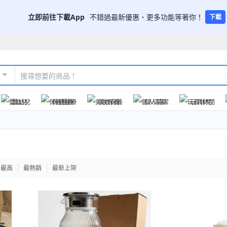
立即前往下載App
不錯過最新優惠、更多功能等著你！
下載
嬰幼兒
保健醫療
美妝保養
個人清潔
玩具休閒
格最高
最熱銷
最新上架