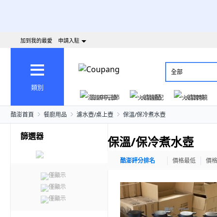
加到我的最愛
申請入駐
全部
類別
澎派中元節
火箭速配
火箭跨境
酷澎首頁
餐廚用品
濾水壺/桌上壺
保溫/保冷煮水壺
篩選器
保溫/保冷煮水壺
酷澎評分排名
價格最低
價
僅顯示
僅顯示
僅顯示