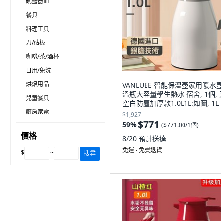
碗盤器皿
餐具
料理工具
刀/砧板
咖啡/茶/酒杯
日用/免洗
烘焙用品
VANLUEE 智能保溫壺家用暖水
溫瓶大容量學生熱水 宿舍, 1個, 
兒童餐具
空白防塵加厚款1.0L1L:如圖, 1L
廚房家電
$1,927
$771
59
%
(
$771.00/1個
)
價格
8/20
預計送達
免運 ∙ 免費退貨
$
~
搜尋