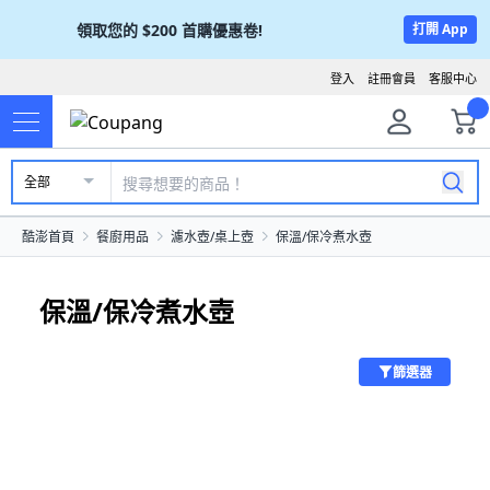
領取您的
$200
首購優惠卷!
打開 App
登入
註冊會員
客服中心
全部
酷澎首頁
餐廚用品
濾水壺/桌上壺
保溫/保冷煮水壺
保溫/保冷煮水壺
篩選器