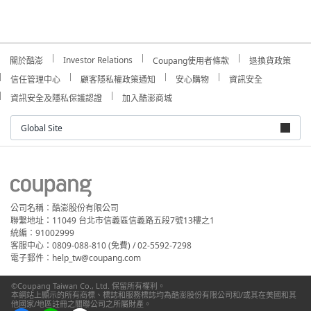
Investor Relations
關於酷澎
Coupang使用者條款
退換貨政策
信任管理中心
顧客隱私權政策通知
安心購物
資訊安全
資訊安全及隱私保護認證
加入酷澎商城
Global Site
公司名稱：酷澎股份有限公司
聯繫地址：11049 台北市信義區信義路五段7號13樓之1
統編：91002999
客服中心：0809-088-810 (免費) / 02-5592-7298
電子郵件：help_tw@coupang.com
©Coupang Taiwan Co., Ltd. 保留所有權利。
本網站上顯示的所有商標、標誌和服務標誌均為酷澎股份有限公司和/或其在美國和其
他國家/地區註冊之關聯公司之所屬財產。