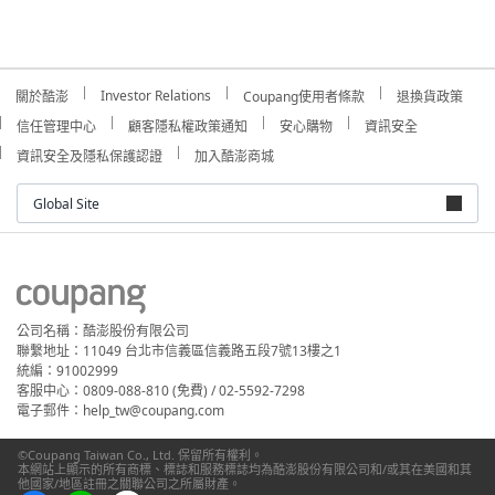
Investor Relations
關於酷澎
Coupang使用者條款
退換貨政策
信任管理中心
顧客隱私權政策通知
安心購物
資訊安全
資訊安全及隱私保護認證
加入酷澎商城
Global Site
公司名稱：酷澎股份有限公司
聯繫地址：11049 台北市信義區信義路五段7號13樓之1
統編：91002999
客服中心：0809-088-810 (免費) / 02-5592-7298
電子郵件：help_tw@coupang.com
©Coupang Taiwan Co., Ltd. 保留所有權利。
本網站上顯示的所有商標、標誌和服務標誌均為酷澎股份有限公司和/或其在美國和其
他國家/地區註冊之關聯公司之所屬財產。