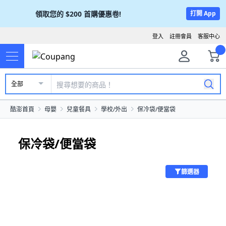
領取您的
$200
首購優惠卷!
打開 App
登入
註冊會員
客服中心
全部
酷澎首頁
母嬰
兒童餐具
學校/外出
保冷袋/便當袋
保冷袋/便當袋
篩選器