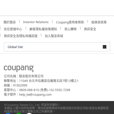
Investor Relations
關於酷澎
Coupang使用者條款
退換貨政策
信任管理中心
顧客隱私權政策通知
安心購物
資訊安全
資訊安全及隱私保護認證
加入酷澎商城
Global Site
公司名稱：酷澎股份有限公司
聯繫地址：11049 台北市信義區信義路五段7號13樓之1
統編：91002999
客服中心：0809-088-810 (免費) / 02-5592-7298
電子郵件：help_tw@coupang.com
©Coupang Taiwan Co., Ltd. 保留所有權利。
本網站上顯示的所有商標、標誌和服務標誌均為酷澎股份有限公司和/或其在美國和其
他國家/地區註冊之關聯公司之所屬財產。