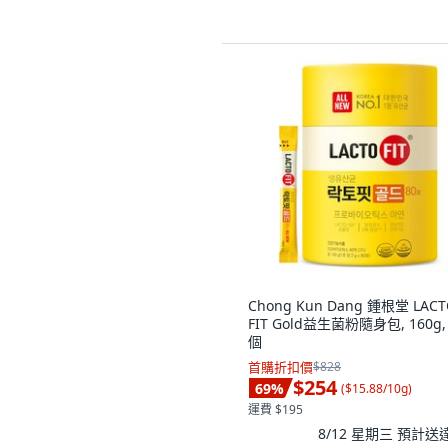
Chong Kun Dang 鍾根堂 LACT
FIT Gold益生菌粉隨身包, 160g,
個
首購折扣價
$828
$254
69
%
(
$15.88/10g
)
運費 $195
8/12 星期三
預計送