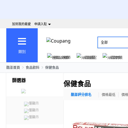
加到我的最愛
申請入駐
全部
類別
爸氣父親節
火箭速配
火箭跨境
酷澎首頁
食品飲料
保健食品
篩選器
保健食品
酷澎評分排名
價格最低
價
僅顯示
僅顯示
僅顯示