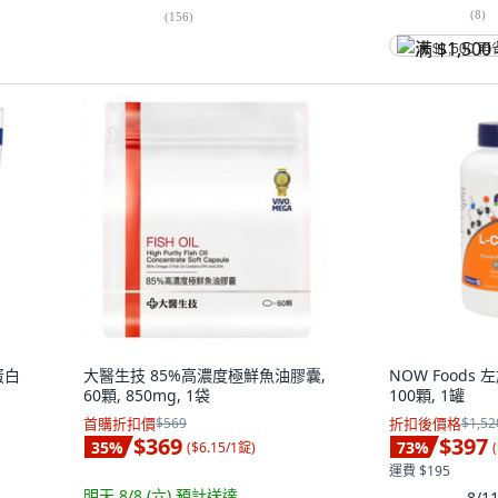
(
8
)
(
156
)
满 $1,500 再
蛋白
大醫生技 85%高濃度極鮮魚油膠囊,
NOW Foods 
60顆, 850mg, 1袋
100顆, 1罐
首購折扣價
$569
折扣後價格
$1,52
$369
$397
35
%
73
%
(
$6.15/1錠
)
(
運費 $195
明天 8/8 (六)
預計送達
8/