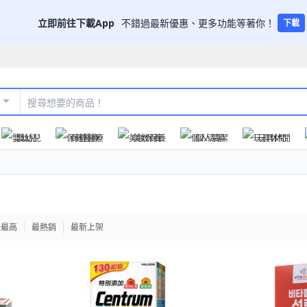
立即前往下載App
不錯過最新優惠、更多功能等著你！
下載
嬰幼兒
保健醫療
美妝保養
個人清潔
玩具休閒
格最高
最熱銷
最新上架