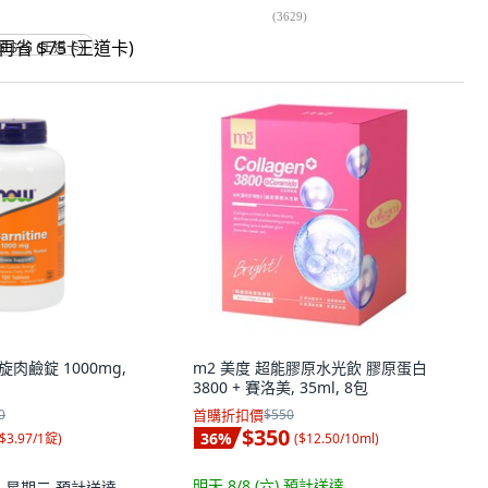
(
3629
)
省 $75 (王道卡)
左旋肉鹼錠 1000mg,
m2 美度 超能膠原水光飲 膠原蛋白
3800 + 賽洛美, 35ml, 8包
0
首購折扣價
$550
$350
36
%
$3.97/1錠
)
(
$12.50/10ml
)
明天 8/8 (六)
預計送達
11 星期二
預計送達