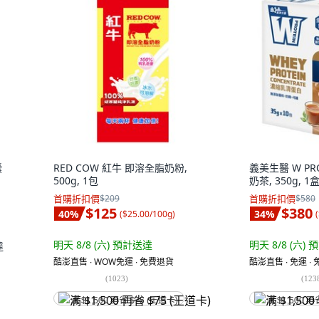
囊
RED COW 紅牛 即溶全脂奶粉,
義美生醫 W P
500g, 1包
奶茶, 350g, 1
首購折扣價
$209
首購折扣價
$580
$125
$380
40
%
34
%
(
$25.00/100g
)
(
明天 8/8 (六)
預計送達
明天 8/8 (六)
預
達
酷澎直售 ∙ WOW免運 ∙ 免費退貨
酷澎直售 ∙ 免運 ∙
(
1023
)
(
123
满 $1,500 再省 $75 (王道卡)
满 $1,500 再