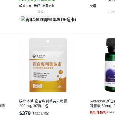
酷澎直售 ∙ 免運 ∙ 免費退貨
免運
(
362
)
(
722
满 $1,500 再省 $75 (王道卡)
達摩本草 複合專利薑黃素膠囊
Swanson 斯旺
 1罐
200mg, 30顆, 1包
鋅膠囊 30mg, 
$379
折扣後價格
$343
(
$12.63/1錠
)