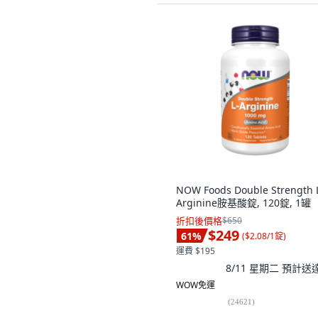
NOW Foods Double Strength 
Arginine胺基酸錠, 120錠, 1罐
折扣後價格
$650
$249
61
%
(
$2.08/1錠
)
運費 $195
8/11 星期二
預計送
WOW免運
(
24621
)