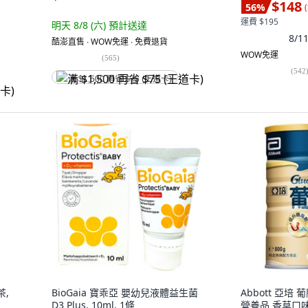
$148
56
%
(
運費 $195
明天 8/8 (六)
預計送達
8/
酷澎直售 ∙ WOW免運 ∙ 免費退貨
WOW免運
(
565
)
(
542
满 $1,500 再省 $75 (王道卡)
茶,
BioGaia 寶乖亞 嬰幼兒液體益生菌
Abbott 亞
D3 Plus, 10ml, 1條
營養品 香草口味, 