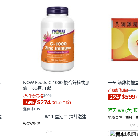
L-
NOW Foods C-1000 複合鋅植物膠
一全 滴雞精禮盒, 
囊, 180顆, 1罐
首購折扣價
$799
$599
折扣後價格
$606
25
%
(
$274
54
%
(
$1.52/1錠
)
運費 $195
明天 8/8 (六)
預
達
8/11 星期二
預計送達
酷澎直售 ∙ 免運 ∙
WOW免運
(
257
(
86
)
满 $1,500 再