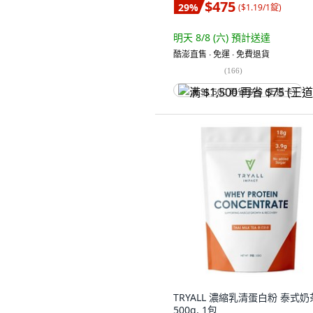
$475
29
%
(
$1.19/1錠
)
明天 8/8 (六)
預計送達
酷澎直售 ∙ 免運 ∙ 免費退貨
(
166
)
满 $1,500 再省 $75 (王道卡)
TRYALL 濃縮乳清蛋白粉 泰式奶
500g, 1包