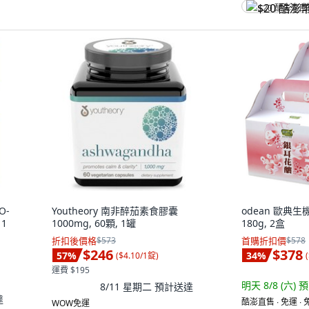
$20 酷澎幣
O-
Youtheory 南非醉茄素食膠囊
odean 歐典生
 1
1000mg, 60顆, 1罐
180g, 2盒
折扣後價格
$573
首購折扣價
$578
$246
$378
57
%
34
%
(
$4.10/1錠
)
(
運費 $195
明天 8/8 (六)
預
8/11 星期二
預計送達
達
酷澎直售 ∙ 免運 ∙
WOW免運