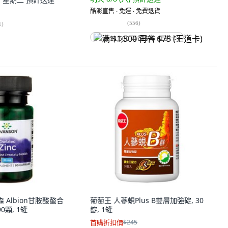
酷澎直售 ∙ 免運 ∙ 免費退貨
(
556
)
1
)
满 $1,500 再省 $75 (王道卡)
森 Albion甘胺酸螯合
葡萄王 人蔘蜆Plus B雙層加強碇, 30
90顆, 1罐
錠, 1罐
首購折扣價
$245