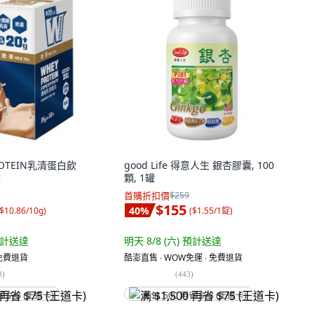
ROTEIN乳清蛋白飲
good Life 得意人生 銀杏膠囊, 100
盒
顆, 1罐
首購折扣價
$259
$155
40
%
$10.86/10g
)
(
$1.55/1錠
)
計送達
明天 8/8 (六)
預計送達
 免費退貨
酷澎直售 ∙ WOW免運 ∙ 免費退貨
8
)
(
443
)
省 $75 (王道卡)
满 $1,500 再省 $75 (王道卡)