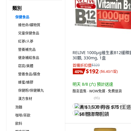
類別
保健食品
維他命/礦物質
兒童保健食品
紅蔘/人蔘
營養補充品
RELIVE 1000μg維生素B12緩釋
30顆, 330mg, 1盒
健身補給食品
首購折扣價
$320
窈窕/美體
$192
40
%
(
$6.40/1錠
)
營養食品/膳食
蜂蜜/蜂膠
明天 8/8 (六)
預計送達
保健粉/保健藥丸
酷澎直售 ∙ WOW免運 ∙ 免費退貨
(
95
)
漢方食材
泡麵
满 $1,500 再省 $75 (王道卡)
$8 酷澎幣回饋
咖啡/茶飲
飲料