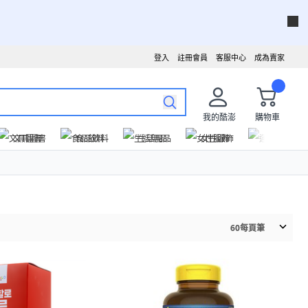
登入
註冊會員
客服中心
成為賣家
我的酷澎
購物車
文具圖書
食品飲料
生活用品
女性服飾
運動戶外
60
每頁筆