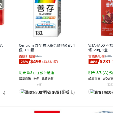
錠,
Centrum 善存 成人綜合維他命錠, 1
VITAHALO 
個, 130顆
條, 20g, 1盒
首購折扣價
$698
首購折扣價
$386
$498
$231
28
%
40
%
(
$3.83/1錠
)
(
明天 8/8 (六)
預計送達
明天 8/8 (六)
預
酷澎直售 ∙ 免運 ∙ 免費退貨
酷澎直售 ∙ WOW免
(
41
)
(
228
满 $1,500 再省 $75 (王道卡)
满 $1,500 再