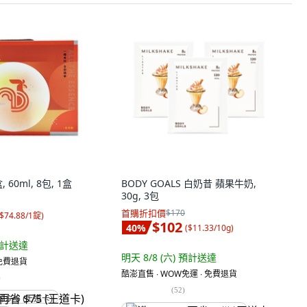
60ml, 8包, 1盒
BODY GOALS 白奶昔 蘋果牛奶,
30g, 3包
首購折扣價
$170
$74.88/1錠
)
$102
40
%
(
$11.33/10g
)
計送達
明天 8/8 (六)
預計送達
 免費退貨
酷澎直售 ∙ WOW免運 ∙ 免費退貨
)
(
52
)
省 $75 (王道卡)