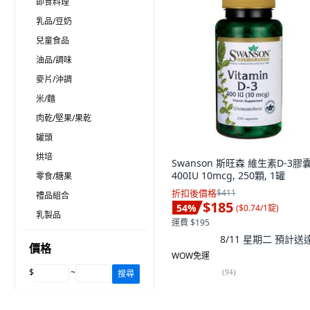
即食料理
乳品/豆奶
兒童食品
油品/調味
麥片/沖調
米/麵
肉乾/堅果/果乾
罐頭
烘培
Swanson 斯旺森 維生素D-3膠
400IU 10mcg, 250顆, 1罐
零食/糖果
折扣後價格
$411
禮品組合
$185
54
%
(
$0.74/1錠
)
乳製品
運費 $195
8/11 星期二
預計送
價格
WOW免運
$
~
(
94
)
搜尋