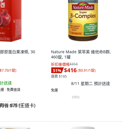
石榴膠原蛋白果凍條, 30
Nature Made 萊萃美 維他命B群,
460錠, 1罐
折扣後價格
$858
$416
51
%
$7.70/1錠
)
(
$0.91/1錠
)
運費 $195
計送達
8/11 星期二
預計送達
運 ∙ 免費退貨
免運
)
(
592
)
省 $75 (王道卡)