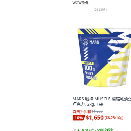
WOW免運
(
211395
)
MARS 戰神 MUSCLE 濃縮乳清
巧克力, 2kg, 1袋
首購折扣價
$1,850
$1,650
10
%
(
$8.25/10g
)
明天 8/8 (六)
預計送達