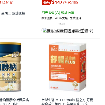
$147
40
%
$1.65/1錠
)
(
$4.90/1錠
)
明天 8/8 (六)
預計送達
11 星期二
預計送達
酷澎直售 ∙ WOW免運 ∙ 免費退貨
(
975
)
)
满 $1,500 再省 $75 (王道卡)
培 葡勝納穩康粉狀糖尿病
台塑生醫 MD Formula 醫之方 舒暢
800g, 1罐
複合益生菌PLUS 莓果風味, 30包,