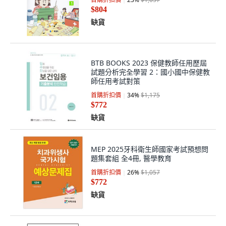
$804
缺貨
BTB BOOKS 2023 保健教師任用歷屆
試題分析完全學習 2：國小國中保健教
師任用考試對策
首購折扣價
34
%
$1,175
$772
缺貨
MEP 2025牙科衛生師國家考試預想問
題集套組 全4冊, 醫學教育
首購折扣價
26
%
$1,057
$772
缺貨