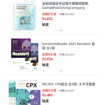
放射師國家考試實作實戰問題集,
DaihakPublishingCompany
首購折扣價
13
%
$1,880
$1,632
缺貨
(
4
)
Koreamedbooks 2025 Resident 套
裝 全2冊
首購折扣價
11
%
$2,303
$2,034
缺貨
(
3
)
PACIFIC CPX組合 全3冊, 太平洋圖書
首購折扣價
14
%
$1,645
$1,403
缺貨