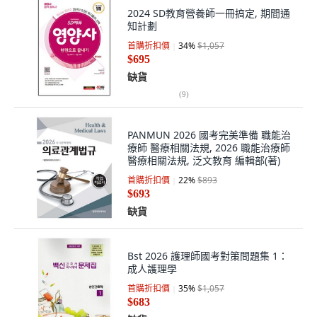
2024 SD教育營養師一冊搞定, 期間通
知計劃
首購折扣價
34
%
$1,057
$695
缺貨
(
9
)
PANMUN 2026 國考完美準備 職能治
療師 醫療相關法規, 2026 職能治療師
醫療相關法規, 泛文教育 編輯部(著)
首購折扣價
22
%
$893
$693
缺貨
Bst 2026 護理師國考對策問題集 1：
成人護理學
首購折扣價
35
%
$1,057
$683