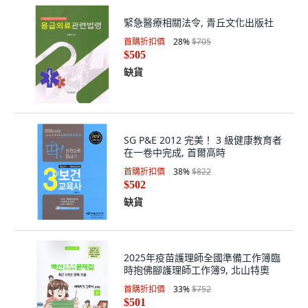
緊急醫療相關法令, 青丘文化出版社
首購折扣價
28
%
$705
$505
缺貨
SG P&E 2012 完美！ 3 級健康教育者
在一卷中完成, 首爾高時
首購折扣價
38
%
$822
$502
缺貨
2025年疫苗護理師全國準備工作簿臨
時抱佛腳護理師工作簿9, 北山特奧
首購折扣價
33
%
$752
$501