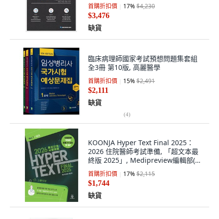
首購折扣價
17
%
$4,230
$3,476
缺貨
臨床病理師國家考試預想問題集套組
全3冊 第10版, 高麗醫學
首購折扣價
15
%
$2,491
$2,111
缺貨
(
4
)
KOONJA Hyper Text Final 2025：
2026 住院醫師考試準備, 「超文本最
終版 2025」, Medipreview編輯部(作
者)
首購折扣價
17
%
$2,115
$1,744
缺貨