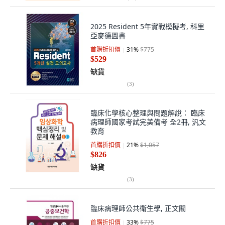
2025 Resident 5年實戰模擬考, 科里
亞麥德圖書
首購折扣價
31
%
$775
$529
缺貨
(
3
)
臨床化學核心整理與問題解說： 臨床
病理師國家考試完美備考 全2冊, 汎文
教育
首購折扣價
21
%
$1,057
$826
缺貨
(
3
)
臨床病理師公共衛生學, 正文閣
首購折扣價
33
%
$775