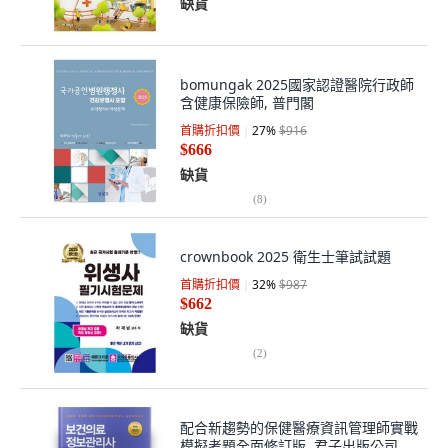
缺貨
bomungak 2025國家認證醫院行政師
含健康保險師, 普門閣
首購折扣價
27
%
$916
$666
缺貨
(
8
)
crownbook 2025 衛生士筆試試題
首購折扣價
32
%
$987
$662
缺貨
(
2
)
配合新趨勢的保健醫療資訊管理師實戰
模擬考題全面修訂版, 君子出版公司