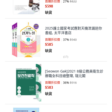
首購折扣價
27
%
$822
$598
缺貨
2025護士國家考試應對天機泄漏迷你
書組, 太平洋書店
首購折扣價
37
%
$940
$585
缺貨
(
17
)
[Seowon Gak]2021 8級公務員衛生診
療職全科目總整理, 瑞元閣
首購折扣價
36
%
$916
$583
缺貨