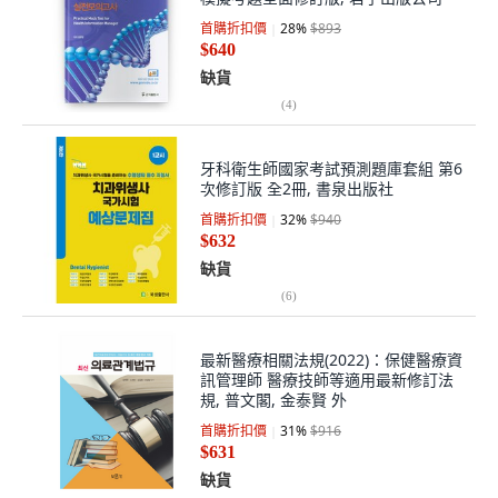
首購折扣價
28
%
$893
$640
缺貨
(
4
)
牙科衛生師國家考試預測題庫套組 第6
次修訂版 全2冊, 書泉出版社
首購折扣價
32
%
$940
$632
缺貨
(
6
)
最新醫療相關法規(2022)：保健醫療資
訊管理師 醫療技師等適用最新修訂法
規, 普文閣, 金泰賢 外
首購折扣價
31
%
$916
$631
缺貨