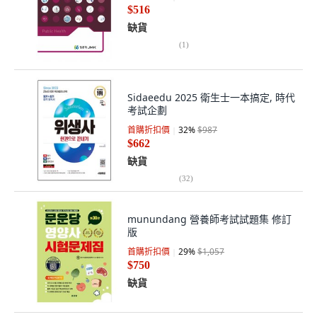
$516
缺貨
(
1
)
Sidaeedu 2025 衛生士一本搞定, 時代
考試企劃
首購折扣價
32
%
$987
$662
缺貨
(
32
)
munundang 營養師考試試題集 修訂
版
首購折扣價
29
%
$1,057
$750
缺貨