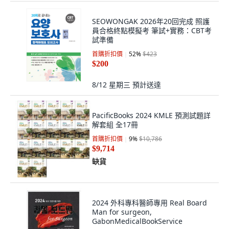
SEOWONGAK 2026年20回完成 照護
員合格終點模擬考 筆試+實務：CBT考
試準備
首購折扣價
52
%
$423
$200
8/12 星期三
預計送達
PacificBooks 2024 KMLE 預測試題詳
解套組 全17冊
首購折扣價
9
%
$10,786
$9,714
缺貨
2024 外科專科醫師專用 Real Board
Man for surgeon,
GabonMedicalBookService