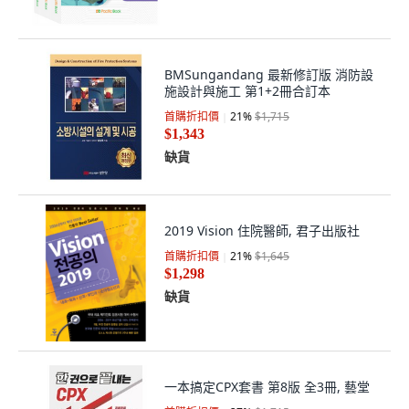
BMSungandang 最新修訂版 消防設
施設計與施工 第1+2冊合訂本
首購折扣價
21
%
$1,715
$1,343
缺貨
2019 Vision 住院醫師, 君子出版社
首購折扣價
21
%
$1,645
$1,298
缺貨
一本搞定CPX套書 第8版 全3冊, 藝堂