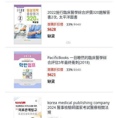
2022施行臨床醫學綜合評價320題解答
書2次, 太平洋圖書
首購折扣價
33
%
$940
$628
缺貨
(
1
)
PacificBooks 一目瞭然的臨床醫學綜
合評估5年最終衝刺(2018)
首購折扣價
33
%
$940
$621
缺貨
korea medical publishing company
2024 醫事檢驗師國家考試醫療相關法
規