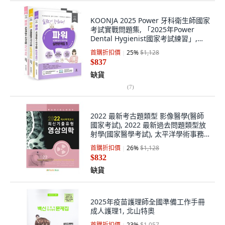
KOONJA 2025 Power 牙科衛生師國家
考試實戰問題集, 「2025年Power
Dental Hygienist國家考試練習」,
「Smart Edu K Academy(作者)」
首購折扣價
25
%
$1,128
$837
缺貨
(
7
)
2022 最新考古題類型 影像醫學(醫師
國家考試), 2022 最新過去問題類型放
射學(國家醫學考試), 太平洋學術事務
局 (作者), Pacific Books
首購折扣價
26
%
$1,128
$832
缺貨
2025年疫苗護理師全國準備工作手冊
成人護理1, 北山特奧
首購折扣價
23
%
$1,057