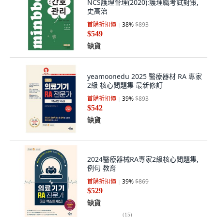
NCS護理管理(2020):護理職考試對策,
史高治
首購折扣價
38
%
$893
$549
缺貨
yeamoonedu 2025 醫療器材 RA 專家
2級 核心問題集 最新修訂
首購折扣價
39
%
$893
$542
缺貨
2024醫療器械RA專家2級核心問題集,
例句 教育
首購折扣價
39
%
$869
$529
缺貨
(
15
)