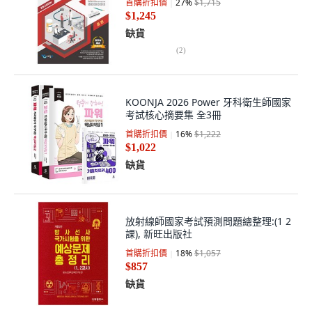
首購折扣價
27
%
$1,715
$1,245
缺貨
(
2
)
KOONJA 2026 Power 牙科衛生師國家
考試核心摘要集 全3冊
首購折扣價
16
%
$1,222
$1,022
缺貨
放射線師國家考試預測問題總整理:(1 2
課), 新旺出版社
首購折扣價
18
%
$1,057
$857
缺貨