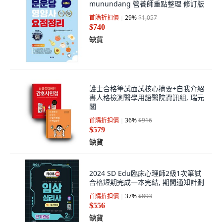
munundang 營養師重點整理 修訂版
首購折扣價
29
%
$1,057
$740
缺貨
護士合格筆試面試核心摘要+自我介紹
書人格檢測醫學用語醫院資訊組, 瑞元
閣
首購折扣價
36
%
$916
$579
缺貨
2024 SD Edu臨床心理師2級1次筆試
合格短期完成一本完結, 期間通知計劃
首購折扣價
37
%
$893
$556
缺貨