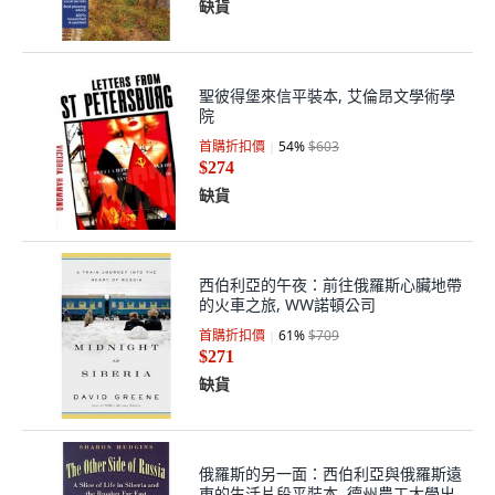
缺貨
聖彼得堡來信平裝本, 艾倫昂文學術學
院
首購折扣價
54
%
$603
$274
缺貨
西伯利亞的午夜：前往俄羅斯心臟地帶
的火車之旅, WW諾頓公司
首購折扣價
61
%
$709
$271
缺貨
俄羅斯的另一面：西伯利亞與俄羅斯遠
東的生活片段平裝本, 德州農工大學出