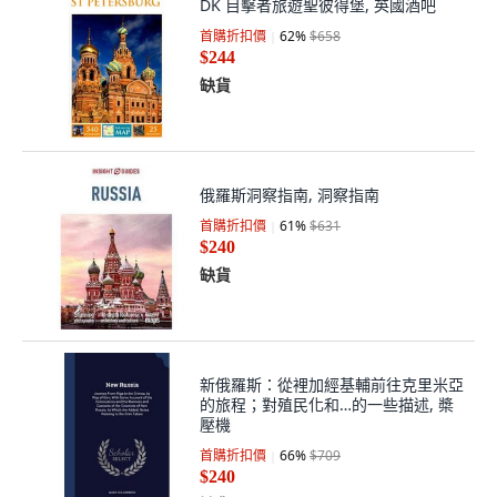
DK 目擊者旅遊聖彼得堡, 英國酒吧
首購折扣價
62
%
$658
$244
缺貨
俄羅斯洞察指南, 洞察指南
首購折扣價
61
%
$631
$240
缺貨
新俄羅斯：從裡加經基輔前往克里米亞
的旅程；對殖民化和…的一些描述, 槳
壓機
首購折扣價
66
%
$709
$240