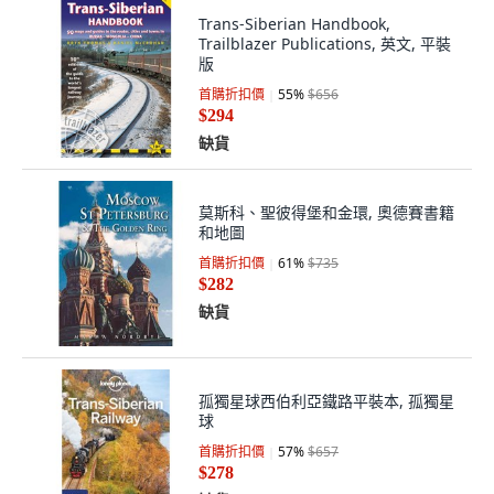
Trans-Siberian Handbook,
Trailblazer Publications, 英文, 平裝
版
首購折扣價
55
%
$656
$294
缺貨
莫斯科、聖彼得堡和金環, 奧德賽書籍
和地圖
首購折扣價
61
%
$735
$282
缺貨
孤獨星球西伯利亞鐵路平裝本, 孤獨星
球
首購折扣價
57
%
$657
$278