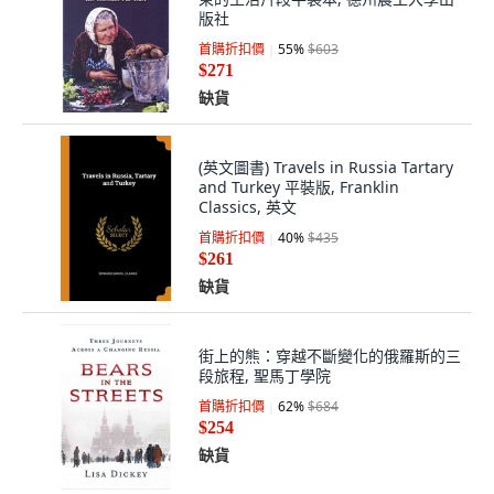
版社
首購折扣價
55
%
$603
$271
缺貨
(英文圖書) Travels in Russia Tartary
and Turkey 平裝版, Franklin
Classics, 英文
首購折扣價
40
%
$435
$261
缺貨
街上的熊：穿越不斷變化的俄羅斯的三
段旅程, 聖馬丁學院
首購折扣價
62
%
$684
$254
缺貨