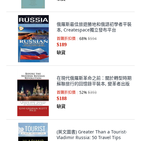
俄羅斯最佳旅遊勝地和俄語初學者平裝
本, Createspace獨立發布平台
首購折扣價
68
%
$594
$189
缺貨
在現代俄羅斯革命之前：關於轉型時期
蘇聯旅行的回憶錄平裝本, 變革者出版
首購折扣價
52
%
$393
$188
缺貨
(英文圖書) Greater Than a Tourist-
Vladimir Russia: 50 Travel Tips