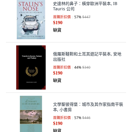
史達林的鼻子：橫穿歐洲平裝本, IB
Tauris 公司
首購折扣價
57
%
$447
$190
缺貨
俄羅斯韃靼和土耳其遊記平裝本, 安地
出版社
首購折扣價
44
%
$340
$190
缺貨
文學聖彼得堡：城市及其作家指南平裝
本, 小書房
首購折扣價
57
%
$446
$190
缺貨