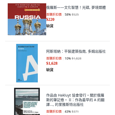
俄羅斯——文化智慧！光碟, 夢境媒體
首購折扣價
58
%
$525
$220
缺貨
阿斯塔納：平裝建築指南, 多姆出版社
首購折扣價
10
%
$1,828
$1,628
缺貨
作品由 Hakluyt 協會發行。關於俄羅
斯的筆記卷。 II：作為最早的 A 的翻
譯..., 的里雅斯特出版社
首購折扣價
43
%
$371