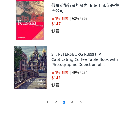
俄羅斯旅行者的歷史, Interlink 酒吧集
團公司
首購折扣價
62
%
$393
$147
缺貨
ST. PETERSBURG Russia: A
Captivating Coffee Table Book with
Photographic Depiction of
Locations (Pic... 平裝版,
首購折扣價
49
%
$281
Independently Published, 英語
$142
缺貨
1
2
4
5
3