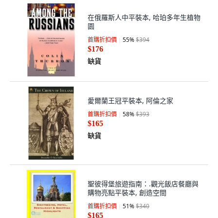
在俄羅斯人中平裝本, 哈珀多年生植物
園
首購折扣價
55
%
$394
$176
缺貨
愛爾蘭王冠平裝本, 阿倫之家
首購折扣價
58
%
$393
$165
缺貨
聖彼得堡旅遊指南：.觀光飯店餐廳與
購物亮點平裝本, 創造空間
首購折扣價
51
%
$340
$165