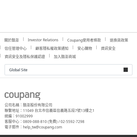
Investor Relations
關於酷澎
Coupang使用者條款
退換貨政策
信任管理中心
顧客隱私權政策通知
安心購物
資訊安全
資訊安全及隱私保護認證
加入酷澎商城
Global Site
公司名稱：酷澎股份有限公司
聯繫地址：11049 台北市信義區信義路五段7號13樓之1
統編：91002999
客服中心：0809-088-810 (免費) / 02-5592-7298
電子郵件：help_tw@coupang.com