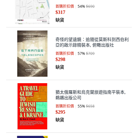
首購折扣價
54
%
$690
$317
缺貨
奇怪的望遠鏡：追隨從莫斯科到西伯利
亞的啟示錄精裝本, 俯瞰出版社
首購折扣價
57
%
$709
$298
缺貨
猶太俄羅斯和烏克蘭旅遊指南平裝本,
鵜鶘出版公司
首購折扣價
55
%
$658
$295
缺貨