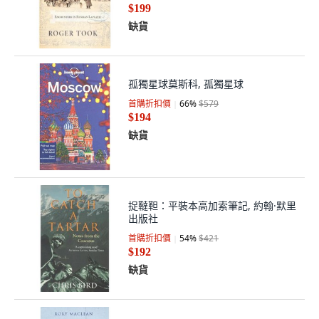
$199
缺貨
孤獨星球莫斯科, 孤獨星球
首購折扣價
66
%
$579
$194
缺貨
捉韃靼：平裝本高加索筆記, 約翰·默里
出版社
首購折扣價
54
%
$421
$192
缺貨