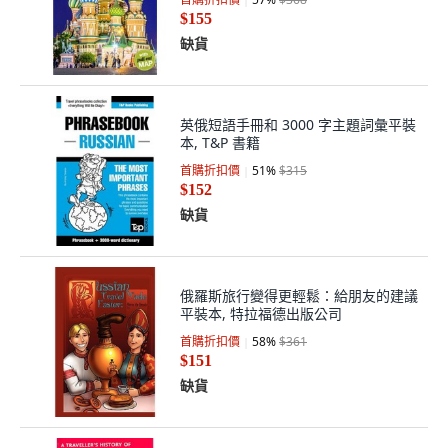
$155
缺貨
英俄短語手冊和 3000 字主題詞彙平裝
本, T&P 書籍
首購折扣價
51
%
$315
$152
缺貨
俄羅斯旅行變得更輕鬆：給朋友的建議
平裝本, 特拉福德出版公司
首購折扣價
58
%
$361
$151
缺貨