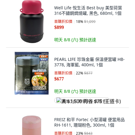
Well Life 悅生活 Best buy 美型荷葉
316不鏽鋼燜燒罐, 黑色, 680ml, 1個
首購折扣價
18
%
$1,099
$899
明天 8/8 (六)
預計送達
PEARL LIFE 珍珠金屬 保溫便當罐 HB-
3778, 海軍藍, 400ml, 1個
首購折扣價
22
%
$877
$677
明天 8/8 (六)
預計送達
满 $1,500 再省 $75 (王道卡)
FREIZ 和平 Fortec 小型湯罐 便當用品
RH-1611, 珊瑚粉色, 300ml, 1個
首購折扣價
23
%
$843