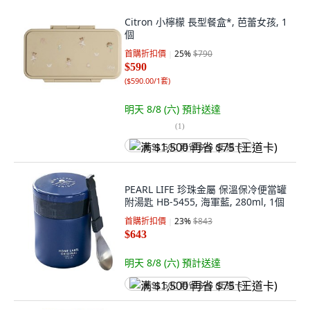
Citron 小檸檬 長型餐盒*, 芭蕾女孩, 1
個
首購折扣價
25
%
$790
$590
(
$590.00/1套
)
明天 8/8 (六)
預計送達
(
1
)
满 $1,500 再省 $75 (王道卡)
PEARL LIFE 珍珠金屬 保溫保冷便當罐
附湯匙 HB-5455, 海軍藍, 280ml, 1個
首購折扣價
23
%
$843
$643
明天 8/8 (六)
預計送達
满 $1,500 再省 $75 (王道卡)