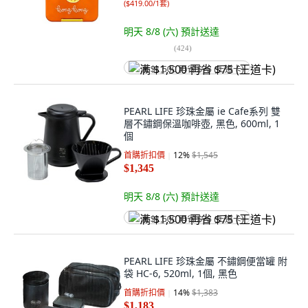
(
$419.00/1套
)
明天 8/8 (六)
預計送達
(
424
)
满 $1,500 再省 $75 (王道卡)
PEARL LIFE 珍珠金屬 ie Cafe系列 雙
層不鏽鋼保溫咖啡壺, 黑色, 600ml, 1
個
首購折扣價
12
%
$1,545
$1,345
明天 8/8 (六)
預計送達
满 $1,500 再省 $75 (王道卡)
PEARL LIFE 珍珠金屬 不鏽鋼便當罐 附
袋 HC-6, 520ml, 1個, 黑色
首購折扣價
14
%
$1,383
$1,183