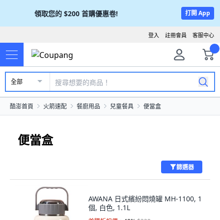
領取您的
$200
首購優惠卷!
打開 App
登入
註冊會員
客服中心
全部
酷澎首頁
火箭速配
餐廚用品
兒童餐具
便當盒
便當盒
篩選器
AWANA 日式繽紛悶燒罐 MH-1100, 1
個, 白色, 1.1L