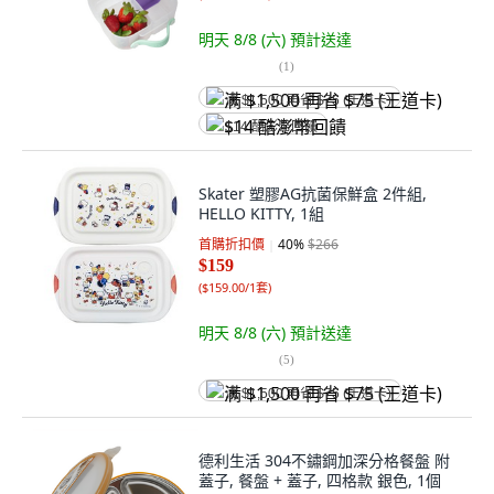
明天 8/8 (六)
預計送達
(
1
)
满 $1,500 再省 $75 (王道卡)
$14 酷澎幣回饋
Skater 塑膠AG抗菌保鮮盒 2件組,
HELLO KITTY, 1組
首購折扣價
40
%
$266
$159
(
$159.00/1套
)
明天 8/8 (六)
預計送達
(
5
)
满 $1,500 再省 $75 (王道卡)
德利生活 304不鏽鋼加深分格餐盤 附
蓋子, 餐盤 + 蓋子, 四格款 銀色, 1個