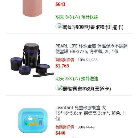
$643
明天 8/8 (六)
預計送達
满 $1,500 再省 $75 (王道卡)
PEARL LIFE 珍珠金屬 保溫保冷不鏽鋼
便當罐 HB-3776, 海軍藍, 2L, 1個
首購折扣價
10
%
$1,965
$1,765
明天 8/8 (六)
預計送達
最高再省 $89 (王道卡)
Lexnfant 兒童矽膠餐盒 大
19*16*5.8cm 摺疊高 3cm*, 藍色, 1
個
首購折扣價
30
%
$646
$446