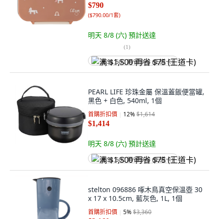
$790
(
$790.00/1套
)
明天 8/8 (六)
預計送達
(
1
)
满 $1,500 再省 $75 (王道卡)
PEARL LIFE 珍珠金屬 保溫蓋飯便當罐,
黑色 + 白色, 540ml, 1個
首購折扣價
12
%
$1,614
$1,414
明天 8/8 (六)
預計送達
满 $1,500 再省 $75 (王道卡)
stelton 096886 啄木鳥真空保溫壺 30
x 17 x 10.5cm, 藍灰色, 1L, 1個
首購折扣價
5
%
$3,360