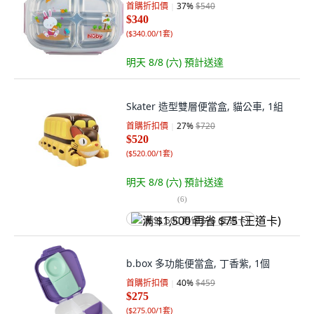
首購折扣價
37
%
$540
$340
(
$340.00/1套
)
明天 8/8 (六)
預計送達
Skater 造型雙層便當盒, 貓公車, 1組
首購折扣價
27
%
$720
$520
(
$520.00/1套
)
明天 8/8 (六)
預計送達
(
6
)
满 $1,500 再省 $75 (王道卡)
b.box 多功能便當盒, 丁香紫, 1個
首購折扣價
40
%
$459
$275
(
$275.00/1套
)