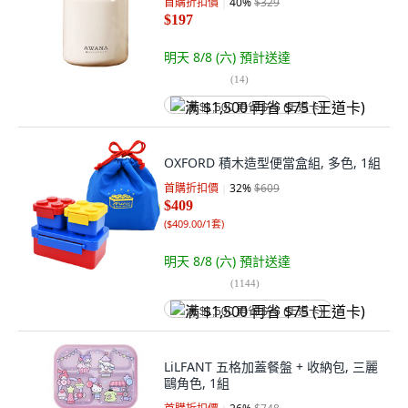
首購折扣價
40
%
$329
$197
明天 8/8 (六)
預計送達
(
14
)
满 $1,500 再省 $75 (王道卡)
OXFORD 積木造型便當盒組, 多色, 1組
首購折扣價
32
%
$609
$409
(
$409.00/1套
)
明天 8/8 (六)
預計送達
(
1144
)
满 $1,500 再省 $75 (王道卡)
LiLFANT 五格加蓋餐盤 + 收納包, 三麗
鷗角色, 1組