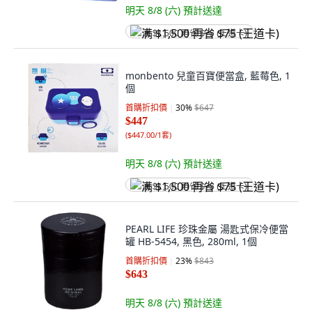
明天 8/8 (六)
預計送達
满 $1,500 再省 $75 (王道卡)
monbento 兒童百寶便當盒, 藍莓色, 1
個
首購折扣價
30
%
$647
$447
(
$447.00/1套
)
明天 8/8 (六)
預計送達
满 $1,500 再省 $75 (王道卡)
PEARL LIFE 珍珠金屬 湯匙式保冷便當
罐 HB-5454, 黑色, 280ml, 1個
首購折扣價
23
%
$843
$643
明天 8/8 (六)
預計送達