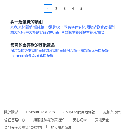
2
3
4
5
1
與一起瀏覽的類別
水壺/水杯
餐盤/餐碗
筷子/湯匙/叉子
學習筷
保溫杯/悶燒罐
副食品湯匙
練習水杯/學習杯
副食品調理/保存容器
兒童餐具
兒童餐具/組合
您可能會喜歡的其他產品
保溫鍋
悶燒提鍋
膳魔師燜燒鍋
膳魔師保溫罐
不鏽鋼罐
虎牌悶燒罐
thermocafe凱菲
象印悶燒罐
Investor Relations
關於酷澎
Coupang使用者條款
退換貨政策
信任管理中心
顧客隱私權政策通知
安心購物
資訊安全
資訊安全及隱私保護認證
加入酷澎商城