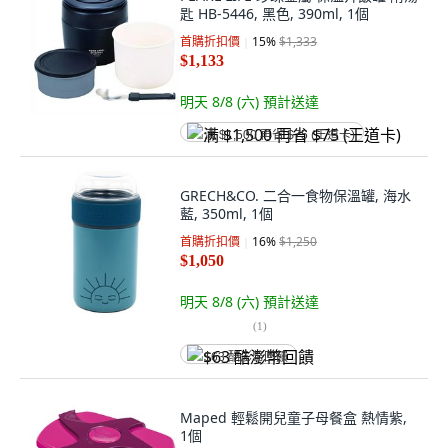
匙 HB-5446, 黑色, 390ml, 1個
首購折扣價
15
%
$1,333
$1,133
明天 8/8 (六)
預計送達
满 $1,500 再省 $75 (王道卡)
GRECH&CO. 二合一食物保溫罐, 海水
藍, 350ml, 1個
首購折扣價
16
%
$1,250
$1,050
明天 8/8 (六)
預計送達
(
1
)
$63 酷澎幣回饋
Maped 輕鬆開兒童子母餐盒 熱情紫,
1個