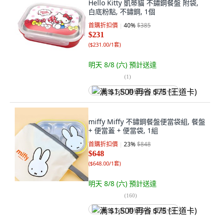
Hello Kitty 凱蒂貓 不鏽鋼餐盤 附袋,
白底粉點, 不鏽鋼, 1個
首購折扣價
40
%
$385
$231
(
$231.00/1套
)
明天 8/8 (六)
預計送達
(
1
)
满 $1,500 再省 $75 (王道卡)
miffy Miffy 不鏽鋼餐盤便當袋組, 餐盤
+ 便當蓋 + 便當袋, 1組
首購折扣價
23
%
$848
$648
(
$648.00/1套
)
明天 8/8 (六)
預計送達
(
160
)
满 $1,500 再省 $75 (王道卡)