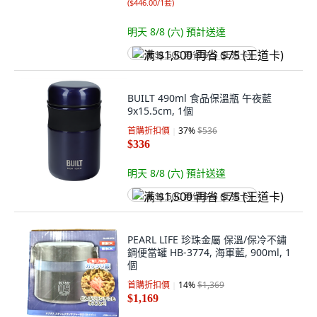
(
$446.00/1套
)
明天 8/8 (六)
預計送達
满 $1,500 再省 $75 (王道卡)
BUILT 490ml 食品保溫瓶 午夜藍
9x15.5cm, 1個
首購折扣價
37
%
$536
$336
明天 8/8 (六)
預計送達
满 $1,500 再省 $75 (王道卡)
PEARL LIFE 珍珠金屬 保溫/保冷不鏽
鋼便當罐 HB-3774, 海軍藍, 900ml, 1
個
首購折扣價
14
%
$1,369
$1,169