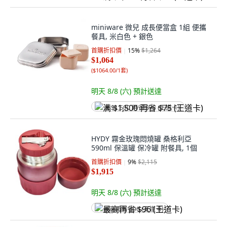
miniware 微兒 成長便當盒 1組 便攜
餐具, 米白色 + 銀色
首購折扣價
15
%
$1,264
$1,064
(
$1064.00/1套
)
明天 8/8 (六)
預計送達
满 $1,500 再省 $75 (王道卡)
HYDY 霧金玫瑰悶燒罐 桑格利亞
590ml 保溫罐 保冷罐 附餐具, 1個
首購折扣價
9
%
$2,115
$1,915
明天 8/8 (六)
預計送達
最高再省 $96 (王道卡)