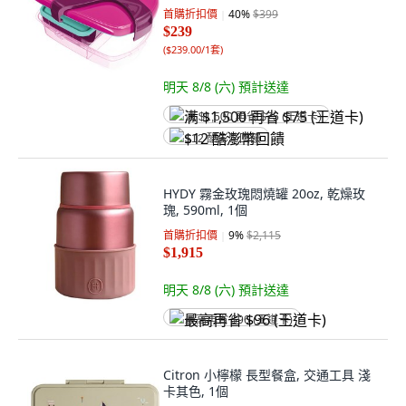
首購折扣價
40
%
$399
$239
(
$239.00/1套
)
明天 8/8 (六)
預計送達
满 $1,500 再省 $75 (王道卡)
$12 酷澎幣回饋
HYDY 霧金玫瑰悶燒罐 20oz, 乾燥玫
瑰, 590ml, 1個
首購折扣價
9
%
$2,115
$1,915
明天 8/8 (六)
預計送達
最高再省 $96 (王道卡)
Citron 小檸檬 長型餐盒, 交通工具 淺
卡其色, 1個