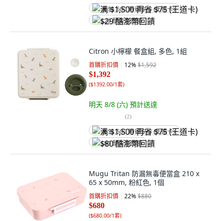
满 $1,500 再省 $75 (王道卡)
$29 酷澎幣回饋
Citron 小檸檬 餐盒組, 多色, 1組
首購折扣價
12
%
$1,592
$1,392
(
$1392.00/1套
)
明天 8/8 (六)
預計送達
(
2
)
满 $1,500 再省 $75 (王道卡)
$80 酷澎幣回饋
Mugu Tritan 防漏無毒便當盒 210 x
65 x 50mm, 粉紅色, 1個
首購折扣價
22
%
$880
$680
(
$680.00/1套
)