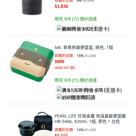
首購折扣價
9
%
$2,036
$1,836
明天 8/8 (六)
預計送達
最高再省 $92 (王道卡)
tak. 食育英雄便當盒, 綠色, 1個
首購折扣價
18
%
$1,080
$880
(
$880.00/1套
)
明天 8/8 (六)
預計送達
满 $1,500 再省 $75 (王道卡)
$58 酷澎幣回饋
PEARL LIFE 珍珠金屬 保溫蓋飯便當罐
HB-5466, 420ml, 1個, 黑色 + 白色
首購折扣價
14
%
$1,355
$1,155