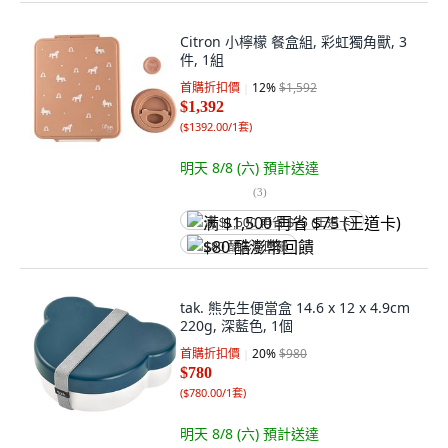
Citron 小檸檬 餐盒組, 彩虹獨角獸, 3
件, 1組
首購折扣價
12
%
$1,592
$1,392
(
$1392.00/1套
)
明天 8/8 (六)
預計送達
(
3
)
满 $1,500 再省 $75 (王道卡)
$80 酷澎幣回饋
tak. 熊先生便當盒 14.6 x 12 x 4.9cm
220g, 深藍色, 1個
首購折扣價
20
%
$980
$780
(
$780.00/1套
)
明天 8/8 (六)
預計送達