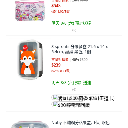
首購折扣價
26
%
$748
$548
(
$548.00/1個
)
明天 8/8 (六)
預計送達
(
5
)
3 sprouts 分隔餐盒 21.6 x 14 x
6.4cm, 狐狸 黑色, 1個
首購折扣價
40
%
$399
$239
(
$239.00/1套
)
明天 8/8 (六)
預計送達
(
6
)
满 $1,500 再省 $75 (王道卡)
$20 酷澎幣回饋
Nuby 不鏽鋼分格餐盒, 1個, 銀色