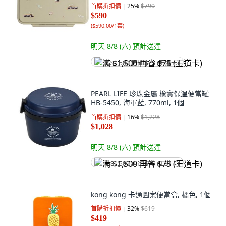
首購折扣價
25
%
$790
$590
(
$590.00/1套
)
明天 8/8 (六)
預計送達
满 $1,500 再省 $75 (王道卡)
PEARL LIFE 珍珠金屬 橡實保溫便當罐
HB-5450, 海軍藍, 770ml, 1個
首購折扣價
16
%
$1,228
$1,028
明天 8/8 (六)
預計送達
满 $1,500 再省 $75 (王道卡)
kong kong 卡通圖案便當盒, 橘色, 1個
首購折扣價
32
%
$619
$419