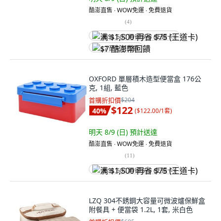
酷澎直售 ∙ WOW免運 ∙ 免費退貨
(
4
)
满 $1,500 再省 $75 (王道卡)
$7 酷澎幣回饋
OXFORD 單層積木造型便當盒 176公
克, 1組, 藍色
首購折扣價
$204
$122
40
%
(
$122.00/1套
)
明天 8/9 (日)
預計送達
酷澎直售 ∙ WOW免運 ∙ 免費退貨
(
11
)
满 $1,500 再省 $75 (王道卡)
LZQ 304不銹鋼大容量可微波爐保鮮盒
附餐具 + 便當袋 1.2L, 1套, 米白色