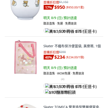
首購折扣價
$1,150
$950
17
%
(
$950.00/1套
)
明天 8/9 (日)
預計送達
酷澎直售 ∙ 免運 ∙ 免費退貨
满 $1,500 再省 $75 (王道卡)
Skater 不織布保冷便當袋, 美樂蒂, 1個
首購折扣價
$390
$234
40
%
(
$234.00/1個
)
明天 8/9 (日)
預計送達
酷澎直售 ∙ WOW免運 ∙ 免費退貨
(
4
)
满 $1,500 再省 $75 (王道卡)
$10 酷澎幣回饋
Skater TOMICA 警車造型雙層便當盒,