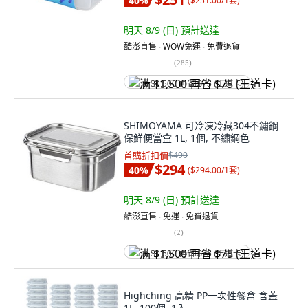
40
%
(
$251.00/1套
)
明天 8/9 (日)
預計送達
酷澎直售 ∙ WOW免運 ∙ 免費退貨
(
285
)
满 $1,500 再省 $75 (王道卡)
SHIMOYAMA 可冷凍冷藏304不鏽鋼
保鮮便當盒 1L, 1個, 不鏽鋼色
首購折扣價
$490
$294
40
%
(
$294.00/1套
)
明天 8/9 (日)
預計送達
酷澎直售 ∙ 免運 ∙ 免費退貨
(
2
)
满 $1,500 再省 $75 (王道卡)
Highching 高精 PP一次性餐盒 含蓋
1L, 100個, 1入