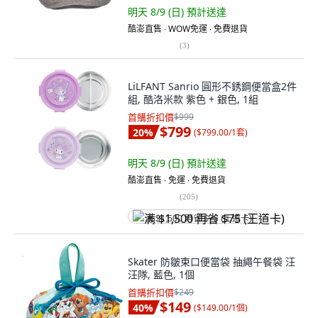
明天 8/9 (日)
預計送達
酷澎直售 ∙ WOW免運 ∙ 免費退貨
(
3
)
LiLFANT Sanrio 圓形不銹鋼便當盒2件
組, 酷洛米款 紫色 + 銀色, 1組
首購折扣價
$999
$799
20
%
(
$799.00/1套
)
明天 8/9 (日)
預計送達
酷澎直售 ∙ 免運 ∙ 免費退貨
(
205
)
满 $1,500 再省 $75 (王道卡)
Skater 防皺束口便當袋 抽繩午餐袋 汪
汪隊, 藍色, 1個
首購折扣價
$249
$149
40
%
(
$149.00/1個
)