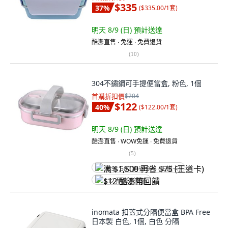
$335
37
%
(
$335.00/1套
)
明天 8/9 (日)
預計送達
酷澎直售 ∙ 免運 ∙ 免費退貨
(
10
)
304不鏽鋼可手提便當盒, 粉色, 1個
首購折扣價
$204
$122
40
%
(
$122.00/1套
)
明天 8/9 (日)
預計送達
酷澎直售 ∙ WOW免運 ∙ 免費退貨
(
5
)
满 $1,500 再省 $75 (王道卡)
$12 酷澎幣回饋
inomata 扣蓋式分隔便當盒 BPA Free
日本製 白色, 1個, 白色 分隔