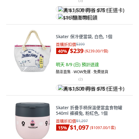
(
3
)
满 $1,500 再省 $75 (王道卡)
$16 酷澎幣回饋
Skater 保冷便當袋, 白色, 1個
首購折扣價
$399
$239
40
%
(
$239.00/1個
)
明天 8/9 (日)
預計送達
酷澎直售 ∙ WOW免運 ∙ 免費退貨
(
2
)
满 $1,500 再省 $75 (王道卡)
Skater 折疊手柄保溫便當盒食物罐
540ml 褲褲兔, 粉紅色, 1個
首購折扣價
$1,297
$1,097
15
%
(
$1097.00/1套
)