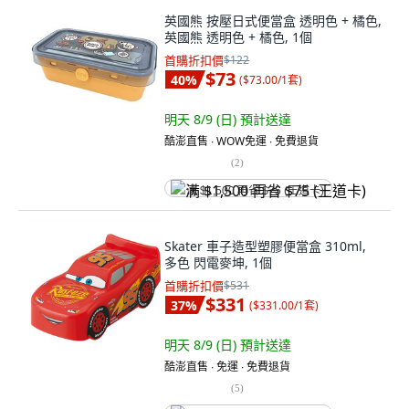
英國熊 按壓日式便當盒 透明色 + 橘色,
英國熊 透明色 + 橘色, 1個
首購折扣價
$122
$73
40
%
(
$73.00/1套
)
明天 8/9 (日)
預計送達
酷澎直售 ∙ WOW免運 ∙ 免費退貨
(
2
)
满 $1,500 再省 $75 (王道卡)
Skater 車子造型塑膠便當盒 310ml,
多色 閃電麥坤, 1個
首購折扣價
$531
$331
37
%
(
$331.00/1套
)
明天 8/9 (日)
預計送達
酷澎直售 ∙ 免運 ∙ 免費退貨
(
5
)