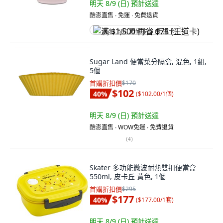
明天 8/9 (日)
預計送達
酷澎直售 ∙ 免運 ∙ 免費退貨
满 $1,500 再省 $75 (王道卡)
Sugar Land 便當菜分隔盒, 混色, 1組,
5個
首購折扣價
$170
$102
40
%
(
$102.00/1個
)
明天 8/9 (日)
預計送達
酷澎直售 ∙ WOW免運 ∙ 免費退貨
(
4
)
Skater 多功能微波耐熱雙扣便當盒
550ml, 皮卡丘 黃色, 1個
首購折扣價
$295
$177
40
%
(
$177.00/1套
)
明天 8/9 (日)
預計送達