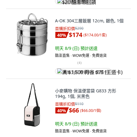
$20 酷澎幣回饋
A-OK 304三層飯層 12cm, 銀色, 1個
首購折扣價
$290
$174
40
%
(
$174.00/1套
)
明天 8/9 (日)
預計送達
酷澎直售 ∙ WOW免運 ∙ 免費退貨
(
4
)
满 $1,500 再省 $75 (王道卡)
小麥購物 保溫便當袋 G833 方形
194g, 1個, 米黑色
首購折扣價
$110
$66
40
%
(
$66.00/1個
)
明天 8/9 (日)
預計送達
酷澎直售 ∙ WOW免運 ∙ 免費退貨