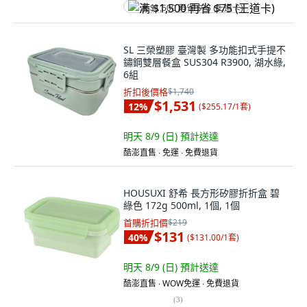
满 $1,500 再省 $75 (王道卡)
SL 三榮塑膠 臺灣製 多功能扣式手提不
鏽鋼雙層餐盒 SUS304 R3900, 湖水綠,
6組
折扣後價格
$1,740
$1,531
12
%
(
$255.17/1套
)
明天 8/9 (日)
預計送達
酷澎直售 ∙ 免運 ∙ 免費退貨
HOUSUXI 舒希 長方形矽膠折折盒 碧
綠色 172g 500ml, 1個, 1個
首購折扣價
$219
$131
40
%
(
$131.00/1套
)
明天 8/9 (日)
預計送達
酷澎直售 ∙ WOW免運 ∙ 免費退貨
(
3
)