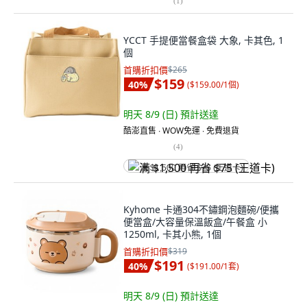
(
1
)
YCCT 手提便當餐盒袋 大象, 卡其色, 1
個
首購折扣價
$265
$159
40
%
(
$159.00/1個
)
明天 8/9 (日)
預計送達
酷澎直售 ∙ WOW免運 ∙ 免費退貨
(
4
)
满 $1,500 再省 $75 (王道卡)
Kyhome 卡通304不鏽鋼泡麵碗/便攜
便當盒/大容量保溫飯盒/午餐盒 小
1250ml, 卡其小熊, 1個
首購折扣價
$319
$191
40
%
(
$191.00/1套
)
明天 8/9 (日)
預計送達