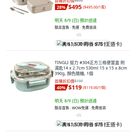
首購折扣價
$695
$495
28
%
(
$495.00/1套
)
明天 8/9 (日)
預計送達
酷澎直售 ∙ 免運 ∙ 免費退貨
(
2
)
满 $1,500 再省 $75 (王道卡)
TINGLI 挺力 #304正方三格便當盒 附
湯匙14 x 2.7cm 530ml 15 x 15 x 8cm
390g, 顏色隨機, 1個
首購折扣價
$199
$119
40
%
(
$119.00/1個
)
明天 8/9 (日)
預計送達
酷澎直售 ∙ WOW免運 ∙ 免費退貨
(
5
)
满 $1,500 再省 $75 (王道卡)