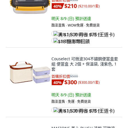
首購折扣價
$210
40
%
(
$210.00/1套
)
明天 8/9 (日)
預計送達
酷澎直售 ∙ WOW免運 ∙ 免費退貨
满 $1,500 再省 $75 (王道卡)
$18 酷澎幣回饋
Couselect 可微波304不鏽鋼便當盒套
組 便當盒 大 2個 + 保溫袋, 淺紫色, 1
套
首購折扣價
$500
$300
40
%
(
$300.00/1套
)
明天 8/9 (日)
預計送達
酷澎直售 ∙ 免運 ∙ 免費退貨
满 $1,500 再省 $75 (王道卡)