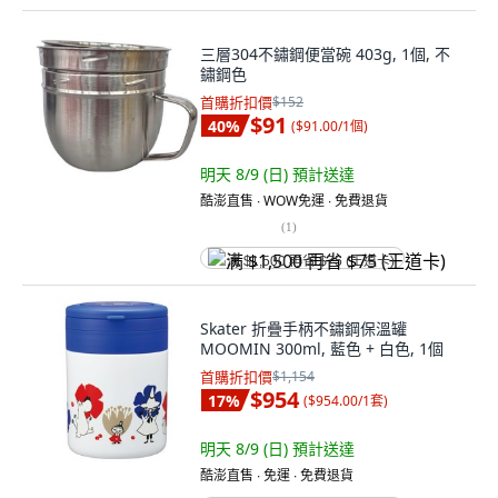
三層304不鏽鋼便當碗 403g, 1個, 不
鏽鋼色
首購折扣價
$152
$91
40
%
(
$91.00/1個
)
明天 8/9 (日)
預計送達
酷澎直售 ∙ WOW免運 ∙ 免費退貨
(
1
)
满 $1,500 再省 $75 (王道卡)
Skater 折疊手柄不鏽鋼保溫罐
MOOMIN 300ml, 藍色 + 白色, 1個
首購折扣價
$1,154
$954
17
%
(
$954.00/1套
)
明天 8/9 (日)
預計送達
酷澎直售 ∙ 免運 ∙ 免費退貨