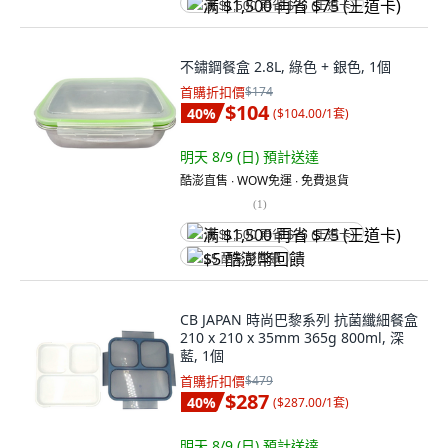
满 $1,500 再省 $75 (王道卡)
不鏽鋼餐盒 2.8L, 綠色 + 銀色, 1個
首購折扣價
$174
$104
40
%
(
$104.00/1套
)
明天 8/9 (日)
預計送達
酷澎直售 ∙ WOW免運 ∙ 免費退貨
(
1
)
满 $1,500 再省 $75 (王道卡)
$5 酷澎幣回饋
CB JAPAN 時尚巴黎系列 抗菌纖細餐盒
210 x 210 x 35mm 365g 800ml, 深
藍, 1個
首購折扣價
$479
$287
40
%
(
$287.00/1套
)
明天 8/9 (日)
預計送達