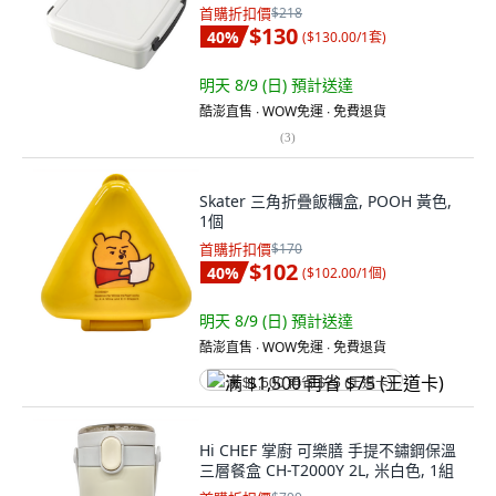
首購折扣價
$218
$130
40
%
(
$130.00/1套
)
明天 8/9 (日)
預計送達
酷澎直售 ∙ WOW免運 ∙ 免費退貨
(
3
)
Skater 三角折疊飯糰盒, POOH 黃色,
1個
首購折扣價
$170
$102
40
%
(
$102.00/1個
)
明天 8/9 (日)
預計送達
酷澎直售 ∙ WOW免運 ∙ 免費退貨
满 $1,500 再省 $75 (王道卡)
Hi CHEF 掌廚 可樂膳 手提不鏽鋼保溫
三層餐盒 CH-T2000Y 2L, 米白色, 1組