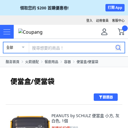
領取您的
$200
首購優惠卷!
打開 App
登入
註冊會員
客服中心
全部
酷澎首頁
火箭速配
餐廚用品
容器
便當盒/便當袋
便當盒/便當袋
篩選器
PEANUTS by SCHULZ 便當盒 小方, 灰
白色, 1個
$350