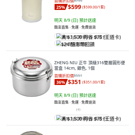
首購折扣價
$799
$599
25
%
(
$599.00/1套
)
明天 8/9 (日)
預計送達
酷澎直售 ∙ 免運 ∙ 免費退貨
满 $1,500 再省 $75 (王道卡)
$24 酷澎幣回饋
ZHENG NIU 正牛 頂級316雙層圓形便
當盒 14cm, 銀色, 1個
首購折扣價
$551
$351
36
%
(
$351.00/1套
)
明天 8/9 (日)
預計送達
酷澎直售 ∙ 免運 ∙ 免費退貨
(
4
)
满 $1,500 再省 $75 (王道卡)