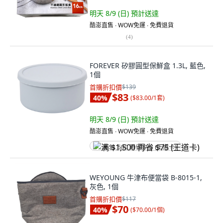
明天 8/9 (日)
預計送達
酷澎直售 ∙ WOW免運 ∙ 免費退貨
(
4
)
FOREVER 矽膠圓型保鮮盒 1.3L, 藍色,
1個
首購折扣價
$139
$83
40
%
(
$83.00/1套
)
明天 8/9 (日)
預計送達
酷澎直售 ∙ WOW免運 ∙ 免費退貨
满 $1,500 再省 $75 (王道卡)
WEYOUNG 牛津布便當袋 B-8015-1,
灰色, 1個
首購折扣價
$117
$70
40
%
(
$70.00/1個
)