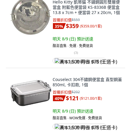
Hello Kitty 凱蒂貓 不鏽鋼圓形雙層便
當盒 附藍色便當袋 KS-8336B 便當盒
13.8 x 7cm + 便當袋 27 x 20cm, 1個
首購折扣價
$559
$359
35
%
(
$359.00/1套
)
明天 8/9 (日)
預計送達
酷澎直售 ∙ 免運 ∙ 免費退貨
(
3
)
满 $1,500 再省 $75 (王道卡)
Couselect 304不鏽鋼便當盒 直型鋼蓋
850ml, 卡扣款, 1個
首購折扣價
$202
$121
40
%
(
$121.00/1套
)
明天 8/9 (日)
預計送達
酷澎直售 ∙ WOW免運 ∙ 免費退貨
满 $1,500 再省 $75 (王道卡)