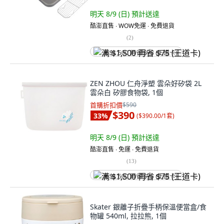
明天 8/9 (日)
預計送達
酷澎直售 ∙ WOW免運 ∙ 免費退貨
(
2
)
满 $1,500 再省 $75 (王道卡)
ZEN ZHOU 仁舟淨塑 雲朵好矽袋 2L
雲朵白 矽膠食物袋, 1個
首購折扣價
$590
$390
33
%
(
$390.00/1套
)
明天 8/9 (日)
預計送達
酷澎直售 ∙ 免運 ∙ 免費退貨
(
13
)
满 $1,500 再省 $75 (王道卡)
Skater 銀離子折疊手柄保溫便當盒/食
物罐 540ml, 拉拉熊, 1個