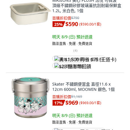
MASIONS 美心 PLUSH 活悅 可微波
頂級不鏽鋼矽膠玻璃蓋抗刮耐磨保鮮盒
1.2L, 米白色, 1個
首購折扣價
$790
$590
25
%
(
$590.00/1套
)
明天 8/9 (日)
預計送達
酷澎直售 ∙ 免運 ∙ 免費退貨
(
4
)
满 $1,500 再省 $75 (王道卡)
$23 酷澎幣回饋
Skater 不鏽鋼便當盒 直徑11.6 x
12cm 600ml, MOOMIN 銀色, 1個
首購折扣價
$1,169
$969
17
%
(
$969.00/1套
)
明天 8/9 (日)
預計送達
酷澎直售 ∙ 免運 ∙ 免費退貨