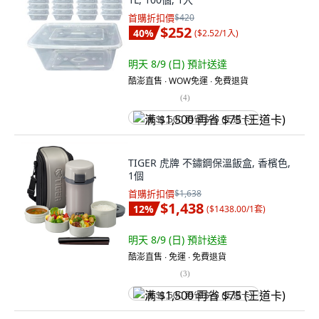
首購折扣價
$420
$252
40
%
(
$2.52/1入
)
明天 8/9 (日)
預計送達
酷澎直售 ∙ WOW免運 ∙ 免費退貨
(
4
)
满 $1,500 再省 $75 (王道卡)
TIGER 虎牌 不鏽鋼保溫飯盒, 香檳色,
1個
首購折扣價
$1,638
$1,438
12
%
(
$1438.00/1套
)
明天 8/9 (日)
預計送達
酷澎直售 ∙ 免運 ∙ 免費退貨
(
3
)
满 $1,500 再省 $75 (王道卡)