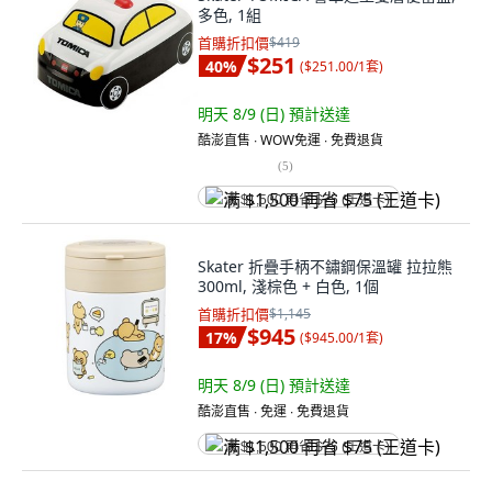
多色, 1組
首購折扣價
$419
$251
40
%
(
$251.00/1套
)
明天 8/9 (日)
預計送達
酷澎直售 ∙ WOW免運 ∙ 免費退貨
(
5
)
满 $1,500 再省 $75 (王道卡)
Skater 折疊手柄不鏽鋼保溫罐 拉拉熊
300ml, 淺棕色 + 白色, 1個
首購折扣價
$1,145
$945
17
%
(
$945.00/1套
)
明天 8/9 (日)
預計送達
酷澎直售 ∙ 免運 ∙ 免費退貨
满 $1,500 再省 $75 (王道卡)