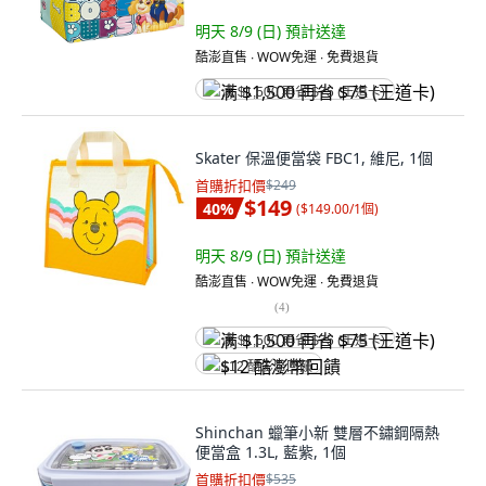
明天 8/9 (日)
預計送達
酷澎直售 ∙ WOW免運 ∙ 免費退貨
满 $1,500 再省 $75 (王道卡)
Skater 保溫便當袋 FBC1, 維尼, 1個
首購折扣價
$249
$149
40
%
(
$149.00/1個
)
明天 8/9 (日)
預計送達
酷澎直售 ∙ WOW免運 ∙ 免費退貨
(
4
)
满 $1,500 再省 $75 (王道卡)
$12 酷澎幣回饋
Shinchan 蠟筆小新 雙層不鏽鋼隔熱
便當盒 1.3L, 藍紫, 1個
首購折扣價
$535