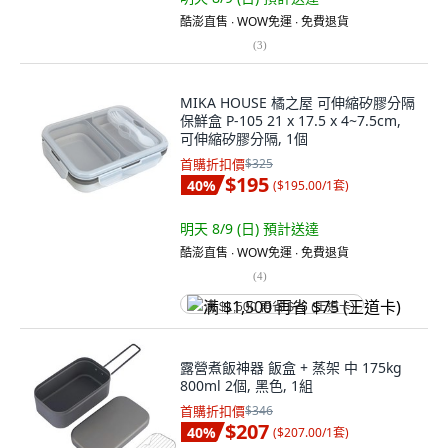
酷澎直售 ∙ WOW免運 ∙ 免費退貨
(
3
)
MIKA HOUSE 橘之屋 可伸縮矽膠分隔
保鮮盒 P-105 21 x 17.5 x 4~7.5cm,
可伸縮矽膠分隔, 1個
首購折扣價
$325
$195
40
%
(
$195.00/1套
)
明天 8/9 (日)
預計送達
酷澎直售 ∙ WOW免運 ∙ 免費退貨
(
4
)
满 $1,500 再省 $75 (王道卡)
露營煮飯神器 飯盒 + 蒸架 中 175kg
800ml 2個, 黑色, 1組
首購折扣價
$346
$207
40
%
(
$207.00/1套
)