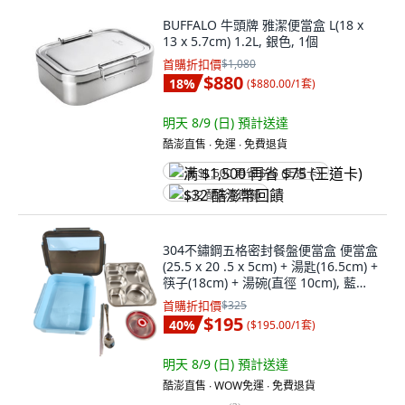
BUFFALO 牛頭牌 雅潔便當盒 L(18 x
13 x 5.7cm) 1.2L, 銀色, 1個
首購折扣價
$1,080
$880
18
%
(
$880.00/1套
)
明天 8/9 (日)
預計送達
酷澎直售 ∙ 免運 ∙ 免費退貨
满 $1,500 再省 $75 (王道卡)
$32 酷澎幣回饋
304不鏽鋼五格密封餐盤便當盒 便當盒
(25.5 x 20 .5 x 5cm) + 湯匙(16.5cm) +
筷子(18cm) + 湯碗(直徑 10cm), 藍色,
1組
首購折扣價
$325
$195
40
%
(
$195.00/1套
)
明天 8/9 (日)
預計送達
酷澎直售 ∙ WOW免運 ∙ 免費退貨