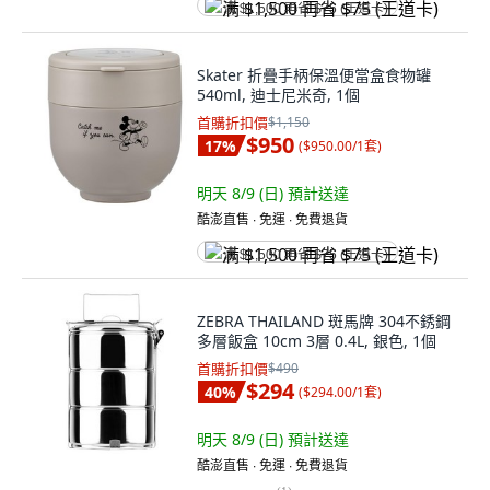
满 $1,500 再省 $75 (王道卡)
Skater 折疊手柄保溫便當盒食物罐
540ml, 迪士尼米奇, 1個
首購折扣價
$1,150
$950
17
%
(
$950.00/1套
)
明天 8/9 (日)
預計送達
酷澎直售 ∙ 免運 ∙ 免費退貨
满 $1,500 再省 $75 (王道卡)
ZEBRA THAILAND 斑馬牌 304不銹鋼
多層飯盒 10cm 3層 0.4L, 銀色, 1個
首購折扣價
$490
$294
40
%
(
$294.00/1套
)
明天 8/9 (日)
預計送達
酷澎直售 ∙ 免運 ∙ 免費退貨