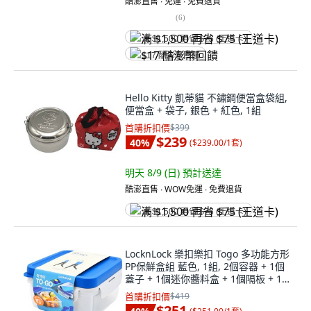
酷澎直售 ∙ 免運 ∙ 免費退貨
(
6
)
满 $1,500 再省 $75 (王道卡)
$17 酷澎幣回饋
Hello Kitty 凱蒂貓 不鏽鋼便當盒袋組,
便當盒 + 袋子, 銀色 + 紅色, 1組
首購折扣價
$399
$239
40
%
(
$239.00/1套
)
明天 8/9 (日)
預計送達
酷澎直售 ∙ WOW免運 ∙ 免費退貨
满 $1,500 再省 $75 (王道卡)
LocknLock 樂扣樂扣 Togo 多功能方形
PP保鮮盒組 藍色, 1組, 2個容器 + 1個
蓋子 + 1個迷你醬料盒 + 1個隔板 + 1
個叉匙 + 1個塑膠刀
首購折扣價
$419
$251