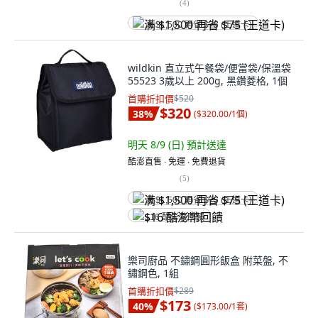
(
4
)
满 $1,500 再省 $75 (王道卡)
wildkin 直立式午餐袋/便當袋/保溫袋
55523 3歲以上 200g, 黑鑽菱格, 1個
首購折扣價
$520
$320
38
%
(
$320.00/1個
)
明天 8/9 (日)
預計送達
酷澎直售 ∙ 免運 ∙ 免費退貨
(
5
)
满 $1,500 再省 $75 (王道卡)
$16 酷澎幣回饋
樂司廚品 不鏽鋼圓形飯盒 附菜盤, 不
鏽鋼色, 1組
首購折扣價
$289
$173
40
%
(
$173.00/1套
)