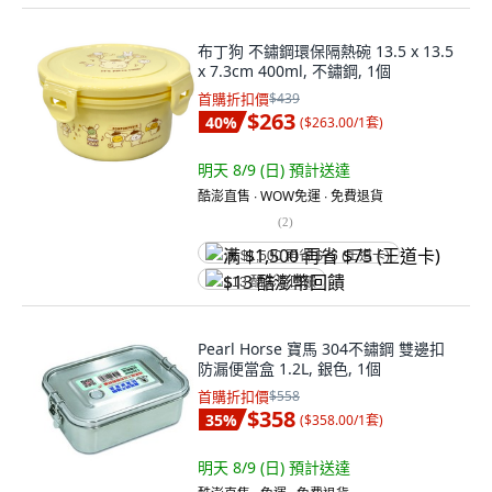
布丁狗 不鏽鋼環保隔熱碗 13.5 x 13.5
x 7.3cm 400ml, 不鏽鋼, 1個
首購折扣價
$439
$263
40
%
(
$263.00/1套
)
明天 8/9 (日)
預計送達
酷澎直售 ∙ WOW免運 ∙ 免費退貨
(
2
)
满 $1,500 再省 $75 (王道卡)
$13 酷澎幣回饋
Pearl Horse 寶馬 304不鏽鋼 雙邊扣
防漏便當盒 1.2L, 銀色, 1個
首購折扣價
$558
$358
35
%
(
$358.00/1套
)
明天 8/9 (日)
預計送達